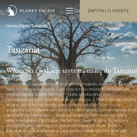
EN
ZAPYTAJ O OFERTĘ
Home
Gdzie
Tanzania
Tanzania
Wycieczki i wakacje szyte na miarę do Tanzanii
Jeśli marzy Ci się prawdziwa, afrykańska przygoda, wakacje w Tanzanii
będą strzałem w dziesiątkę. Dwa razy w roku można tu doświadczyć
wielkiej migracji dzikich zwierząt – stada antylop gnu i zebr
przemieszczają się w poszukiwaniu pożywienia. Z Planet Escape możesz
wybrać się na ten niezwykły, przyrodniczy spektakl. Wyrusz na
wycieczkę safari prywatnym jeepem i odkryj piękno parków narodowych
Serengeti czy Ngorongoro. Idealnym dopełnieniem wczasów będzie
relaks na rajskim Zanzibarze. Niebiańskie plaże Nungwi, turkusowa
woda Michamvi, pachnące przyprawami bazary w Stone Town –
Zanzibar to unikatowa kultura zatopiona w idyllicznym krajobrazie.