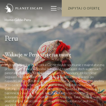
EN
ZAPYTAJ O OFERTĘ
Home
Gdzie
Peru
Peru
Wakacje w Peru szyte na miarę
Podczas wakacji w Peru czeka Cię niezwykłe spotkanie z majestatyczną
przyrodą. W trakcie wczasów zobaczysz zapierające dech w piersiach
panoramy Kanionu Colca i latające nad nim kondory, zdobędziesz
sięgające nieba górskie szczyty Andów, wybierzesz się w rejs po
najwyżej położonym jeziorze świata – Titicaca, wdrapiesz się na wydmy
przy oazie Huacachina. Ale wakacje w Peru to także niesamowita
kultura i dziedzictwo – ruiny Machu Picchu, Święta Dolina Inków,
tajemnicze rysunki w Nazca, kolorowe targi i rękodzieło w Cuzco i
kolonialna architektura białego miasta Arequipa. Takie wczasy na długo
pozostaną w Twojej pamięci. Zobacz
co warto zobaczyć podczas
wycieczki do Peru
!