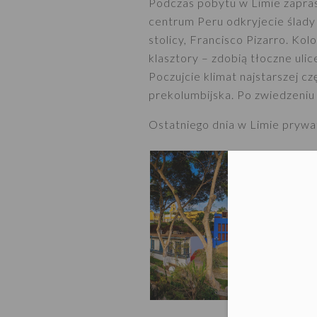
Podczas pobytu w Limie zapra
centrum Peru odkryjecie ślady 
stolicy, Francisco Pizarro. Ko
klasztory – zdobią tłoczne uli
Poczujcie klimat najstarszej cz
prekolumbijska. Po zwiedzeni
Ostatniego dnia w Limie prywat
Moż