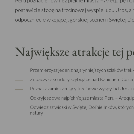
Peru poznacie również piękne miasta – Arequipę i C
postawicie stopę na trzcinowej wyspie ludu Uros, a
odpoczniecie w kojącej, górskiej scenerii Świętej Do
Największe atrakcje tej 
Przemierzysz jeden z najsłynniejszych szlaków trekk
Zobaczysz kondory szybujące nad Kanionem Colca
Poznasz zamieszkujący trzcinowe wyspy lud Uros, n
Odkryjesz dwa najpiękniejsze miasta Peru – Arequi
Odwiedzisz wioski w Świętej Dolinie Inków, który
natury