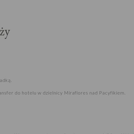
ży
iadką.
ansfer do hotelu w dzielnicy Miraflores nad Pacyfikiem.