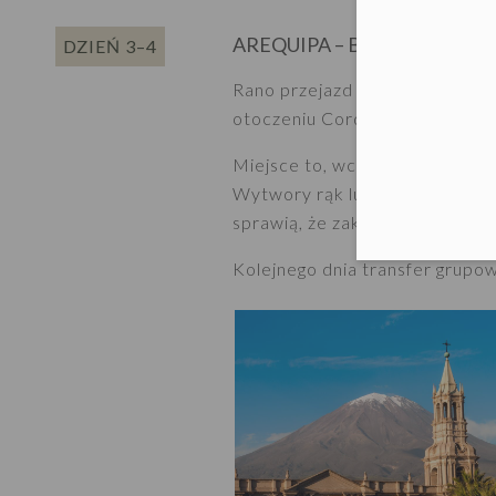
AREQUIPA – BIAŁE MIASTO
DZIEŃ 3–4
Rano przejazd z prywatnym kier
otoczeniu Cordillera Volcanica.
Miejsce to, wciąż przypominają
Wytwory rąk ludzkich – klaszt
sprawią, że zakochacie się w A
Kolejnego dnia transfer grupow