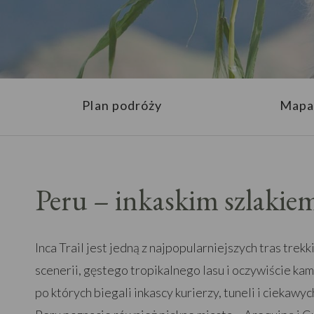
Plan podróży
Mapa
Peru – inkaskim szlaki
Inca Trail jest jedną z najpopularniejszych tras trek
scenerii, gęstego tropikalnego lasu i oczywiście kam
po których biegali inkascy kurierzy, tuneli i ciekaw