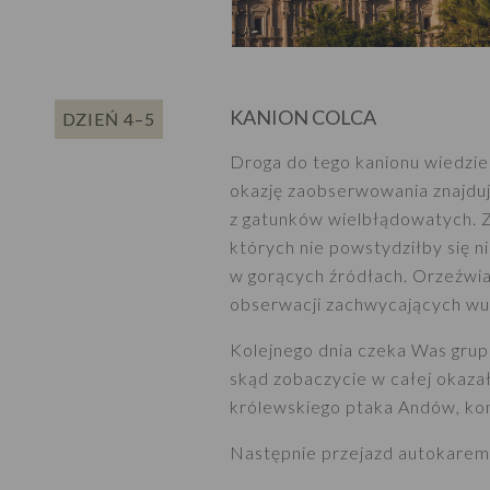
KANION COLCA
DZIEŃ 4–5
Droga do tego kanionu wiedzie
okazję zaobserwowania znajdują
z gatunków wielbłądowatych. Zo
których nie powstydziłby się ni
w gorących źródłach. Orzeźwia
obserwacji zachwycających wu
Kolejnego dnia czeka Was gru
skąd zobaczycie w całej okazał
królewskiego ptaka Andów, ko
Następnie przejazd autokarem 