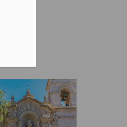
lefonu w formacie E164
eżącego w
w wulkanami.
lkanów