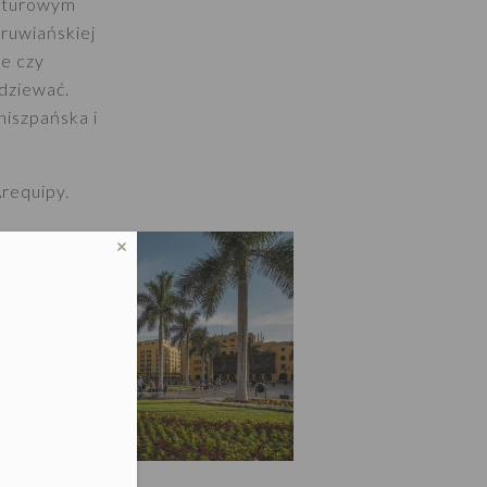
ulturowym
eruwiańskiej
ce czy
odziewać.
 hiszpańska i
Arequipy.