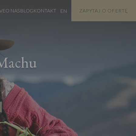
VE
O NAS
BLOG
KONTAKT
ZAPYTAJ O OFERTĘ
EN
 Machu