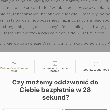
szamy Was na prywatną wycieczkę z przewodnikiem. W k
działalności konkwistadorów, jak chociażby założyciela p
lonialne, renesansowe i barokowe budowle – kościoły, pała
ce miasta bardziej nowoczesnego, niż można by się tego sp
ęści tego miejsca, gdzie szczególnie przenikają się tradycja
u Miasta Królów czeka Was wycieczka do Muzeum Złota.
ny kierowca zawiezie Was na lotnisko, skąd polecicie do 
liwości kontaktu
Zadzwońcie do mnie
Zadzwońcie do mnie
Zostaw wiadomość
teraz
później
Czy możemy oddzwonić do
Ciebie bezpłatnie w
28
sekund?