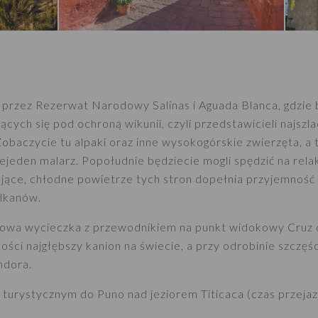
 przez Rezerwat Narodowy Salinas i Aguada Blanca, gdzie 
cych się pod ochroną wikunii, czyli przedstawicieli najszl
baczycie tu alpaki oraz inne wysokogórskie zwierzęta, a 
ejeden malarz. Popołudnie będziecie mogli spędzić na relak
jące, chłodne powietrze tych stron dopełnia przyjemność
lkanów.
powa wycieczka z przewodnikiem na punkt widokowy Cruz 
ości najgłębszy kanion na świecie, a przy odrobinie szczęś
ndora.
turystycznym do Puno nad jeziorem Titicaca (czas przejazd