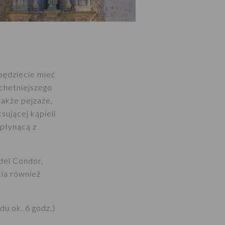
będziecie mieć
achetniejszego
także pejzaże,
sującej kąpieli
 płynącą z
del Condor,
cia również
u ok. 6 godz.)