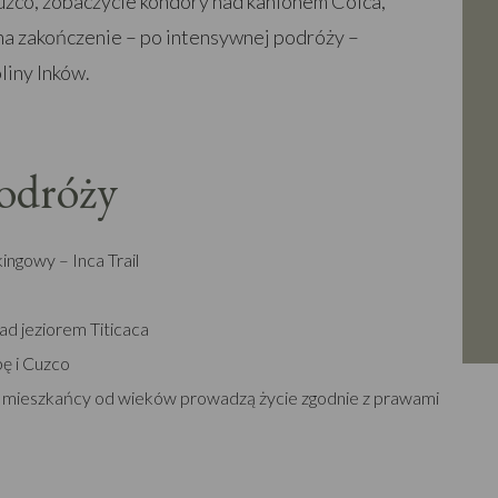
uzco, zobaczycie kondory nad kanionem Colca,
 na zakończenie – po intensywnej podróży –
liny Inków.
podróży
ingowy – Inca Trail
ad jeziorem Titicaca
pę i Cuzco
ch mieszkańcy od wieków prowadzą życie zgodnie z prawami