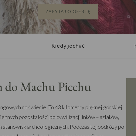
ZAPYTAJ O OFERTĘ
Kiedy jechać
em do Machu Picchu
kingowych na świecie. To 43 kilometry pięknej górskiej
iennych pozostałości po cywilizacji Inków – szlaków,
ych stanowisk archeologicznych. Podczas tej podróży po