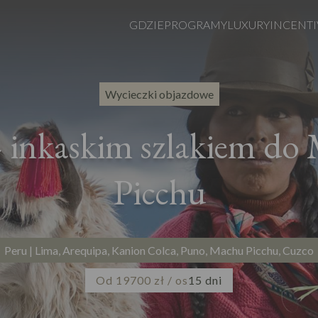
GDZIE
PROGRAMY
LUXURY
INCENTI
Wycieczki objazdowe
– inkaskim szlakiem do
Picchu
Peru | Lima, Arequipa, Kanion Colca, Puno, Machu Picchu, Cuzco
Od 19700 zł / os
15 dni