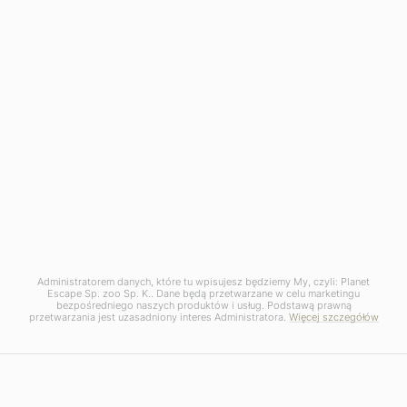
Rodzinne wakacje - Dubaj &
Seszele
SESZELE
Dubaj, Mahe, Silhouette
Od 15900 zł / os
12 dni
Administratorem danych, które tu wpisujesz będziemy My, czyli: Planet
Escape Sp. zoo Sp. K.. Dane będą przetwarzane w celu marketingu
bezpośredniego naszych produktów i usług. Podstawą prawną
przetwarzania jest uzasadniony interes Administratora.
Więcej szczegółów