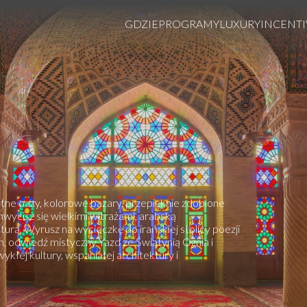
GDZIE
PROGRAMY
LUXURY
INCENTI
ożytne oazy, kolorowe bazary, przepięknie zdobione
hwycisz się wielkimi witrażami, arabską
urą. Wyrusz na wycieczkę do irańskiej stolicy poezji
, odwiedź mistyczny Yazd ze Świątynią Ognia i
kłej kultury, wspaniałej architektury i