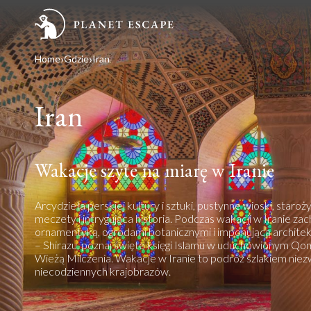
Home
Gdzie
Iran
Iran
Wakacje szyte na miarę w Iranie
Arcydzieła perskiej kultury i sztuki, pustynne wioski, star
meczety i intrygująca historia. Podczas wakacji w Iranie zac
ornamentyką, ogrodami botanicznymi i imponującą architekt
– Shirazu, poznaj święte księgi Islamu w uduchowionym Qom
Wieżą Milczenia. Wakacje w Iranie to podróż szlakiem niezwy
niecodziennych krajobrazów.