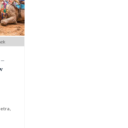
nek
 –
w
etra,