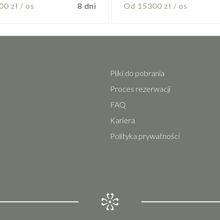
0 zł / os
8 dni
Od 15300 zł / os
Pliki do pobrania
Proces rezerwacji
FAQ
Kariera
Polityka prywatności