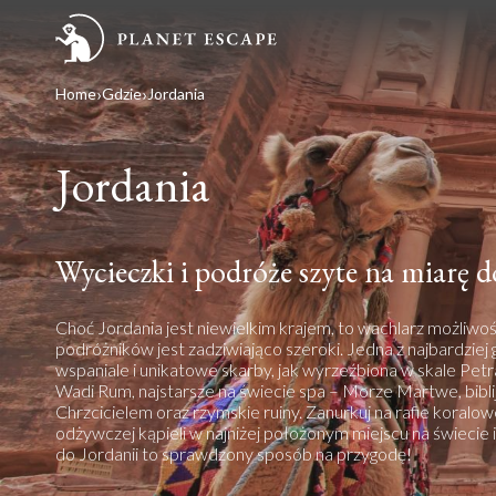
Home
Gdzie
Jordania
Jordania
Wycieczki i podróże szyte na miarę d
Choć Jordania jest niewielkim krajem, to wachlarz możliwo
podróżników jest zadziwiająco szeroki. Jedna z najbardziej 
wspaniale i unikatowe skarby, jak wyrzeźbiona w skale Petr
Wadi Rum, najstarsze na świecie spa – Morze Martwe, bibl
Chrzcicielem oraz rzymskie ruiny. Zanurkuj na rafie koralow
odżywczej kąpieli w najniżej położonym miejscu na świecie
do Jordanii to sprawdzony sposób na przygodę!