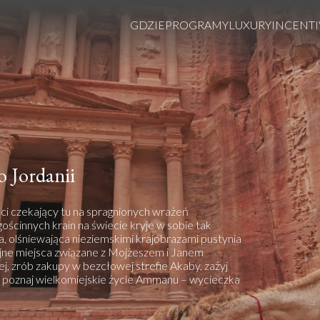
GDZIE
PROGRAMY
LUXURY
INCENTI
o Jordanii
ści czekający tu na spragnionych wrażeń
gościnnych krain na świecie kryje w sobie tak
a, olśniewająca nieziemskimi krajobrazami pustynia
ijne miejsca związane z Mojżeszem i Janem
ej, zrób zakupy w bezcłowej strefie Akaby, zażyj
 i poznaj wielkomiejskie życie Ammanu – wycieczka