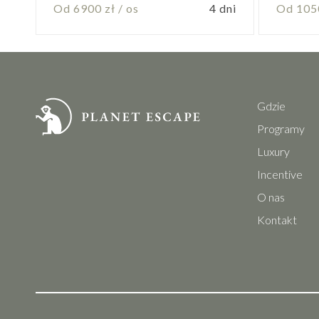
Od 6900 zł / os
4 dni
Od 1050
Gdzie
Programy
Luxury
Incentive
O nas
Kontakt