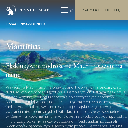
EN
ZAPYTAJ O OFERTĘ
Home
Gdzie
Mauritius
Mauritius
Ekskluzywne podróże na Mauritius szyte na
miarę
Wakacje na Mauritiusie, na plaży oblanej tropikalnym słońcem, gdzie
turkusowe wody oceanu spotykają się z białym, delikatnym piaskiem, a
zielone wzgórza interioru zapraszają do egzotycznych spacerów…
Mauritius to miejsce idealne na romantyczną podróż poślubną –
fantastyczne hotele, świetne restauracje i rajskie krajobrazy to
gwarancja niezapomnianych chwil. Mauritius to także wczasy pełne
wrażeń – nurkowanie na rafie koralowej, rejs łodzią podwodną, zjazd na
linie przez tropikalny las czy wycieczka off road quadem po dżungli.
Niech dźwięk bębnów wybijających rytm porwie Cię do tańca, abyś na