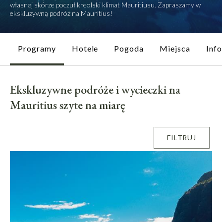
własnej skórze poczuł kreolski klimat Mauritiusu. Zapraszamy w
ekskluzywną podróż na Mauritius!
Programy
Hotele
Pogoda
Miejsca
Inf
Ekskluzywne podróże i wycieczki na
Mauritius szyte na miarę
FILTRUJ