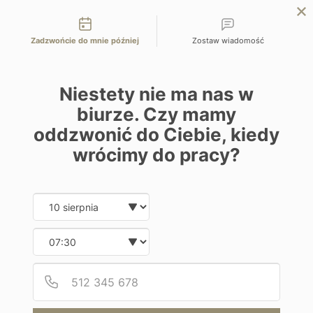
Możliwości kontaktu
EN
ZAPYTAJ O OFERTĘ
Zadzwońcie do mnie później
Zostaw wiadomość
Home
Programy
Paradis Beachcomber Golf Resort & Spa
Niestety nie ma nas w
biurze. Czy mamy
oddzwonić do Ciebie, kiedy
wrócimy do pracy?
Hotel
Paradis Beachcomber Golf Resort &
Date and time slection for sch
Wybierz datę
Spa
Wybierz godzinę
Mauritius | Le Morne
Podaj
Numer