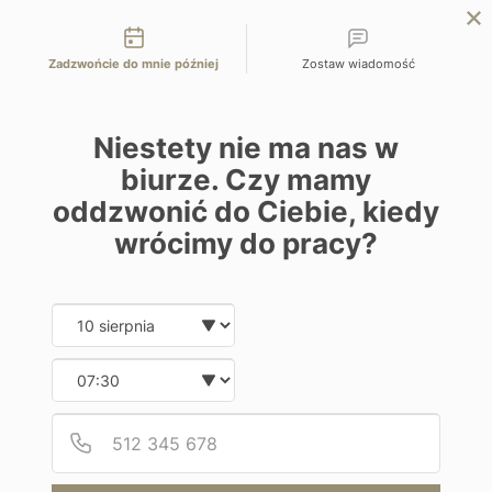
Możliwości kontaktu
EN
ZAPYTAJ O OFERTĘ
Zadzwońcie do mnie później
Zostaw wiadomość
Home
Mauritius
LUX* Le Morne 5*
Niestety nie ma nas w
biurze. Czy mamy
oddzwonić do Ciebie, kiedy
wrócimy do pracy?
Wypoczynek na plaży
LUX* Le Morne 5*
Date and time slection for sch
Wybierz datę
Wybierz godzinę
Mauritius | Le Morne
Podaj
Numer
Od 11400 zł / os
10 dni