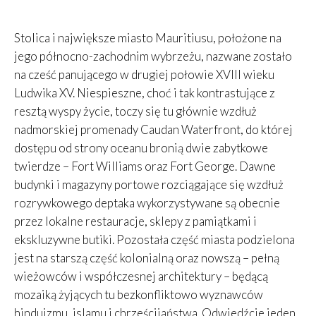
Stolica i największe miasto Mauritiusu, położone na
jego północno-zachodnim wybrzeżu, nazwane zostało
na cześć panującego w drugiej połowie XVIII wieku
Ludwika XV. Niespieszne, choć i tak kontrastujące z
resztą wyspy życie, toczy się tu głównie wzdłuż
nadmorskiej promenady Caudan Waterfront, do której
dostępu od strony oceanu bronią dwie zabytkowe
twierdze – Fort Williams oraz Fort George. Dawne
budynki i magazyny portowe rozciągające się wzdłuż
rozrywkowego deptaka wykorzystywane są obecnie
przez lokalne restauracje, sklepy z pamiątkami i
ekskluzywne butiki. Pozostała część miasta podzielona
jest na starszą część kolonialną oraz nowszą – pełną
wieżowców i współczesnej architektury – będącą
mozaiką żyjących tu bezkonfliktowo wyznawców
hinduizmu, islamu i chrześcijaństwa. Odwiedźcie jeden