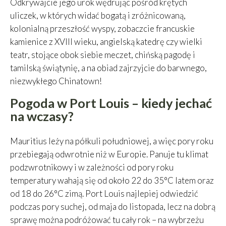
Odkrywajcie jego urok wędrując pośród krętych
uliczek, w których widać bogatą i zróżnicowaną,
kolonialną przeszłość wyspy, zobaczcie francuskie
kamienice z XVIII wieku, angielską katedrę czy wielki
teatr, stojące obok siebie meczet, chińską pagodę i
tamilską świątynię, a na obiad zajrzyjcie do barwnego,
niezwykłego Chinatown!
Pogoda w Port Louis – kiedy jechać
na wczasy?
Mauritius leży na półkuli południowej, a więc pory roku
przebiegają odwrotnie niż w Europie. Panuje tu klimat
podzwrotnikowy i w zależności od pory roku
temperatury wahają się od około 22 do 35°C latem oraz
od 18 do 26°C zimą. Port Louis najlepiej odwiedzić
podczas pory suchej, od maja do listopada, lecz na dobrą
sprawę można podróżować tu cały rok – na wybrzeżu