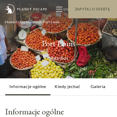
EN
ZAPYTAJ O OFERTĘ
Home
Gdzie
Mauritius
Port Louis
Port Louis
Mauritius
Informacje ogólne
Kiedy jechać
Galeria
Informacje ogólne