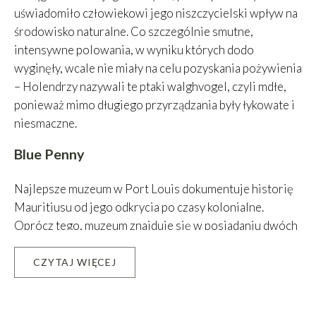
uświadomiło człowiekowi jego niszczycielski wpływ na
środowisko naturalne. Co szczególnie smutne,
intensywne polowania, w wyniku których dodo
wyginęły, wcale nie miały na celu pozyskania pożywienia
– Holendrzy nazywali te ptaki walghvogel, czyli mdłe,
ponieważ mimo długiego przyrządzania były łykowate i
niesmaczne.
Blue Penny
Najlepsze muzeum w Port Louis dokumentuje historię
Mauritiusu od jego odkrycia po czasy kolonialne.
Oprócz tego, muzeum znajduje się w posiadaniu dwóch
najprawdopodobniej najcenniejszych obiektów na
wyspie – znaczków wyemitowanych w 1847 roku. Aby
CZYTAJ WIĘCEJ
Leaflet
|
©
OpenStreetMap
contributors, Tiles courtesy of
OSM France
zachować ich kolory, obsługa muzeum oświetla je raz na
+
godzinę jedynie na dziesięć minut. Znaczki te, o