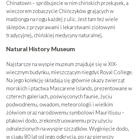
Chinatown – spróbujecie w nim chińskich przekąsek, a
wieczorem zobaczycie Chińczyków grających w
madżonga na rogu każdej z ulic. Jest tam też wiele
sklepów z przyprawami i lekarstwami ziołowymi
tradycyjnej, chińskiej medycyny naturalnej.
Natural History Museum
Najstarsze na wyspie muzeum znajduje się w XIX-
wiecznym budynku, mieszczącym niegdyś Royal College.
Na jego kolekcję składają się głównie okazy zwierząt
morskich i ptactwa Mascarene Islands, prezentowane w
czterech galeriach, poświęconych faunie, życiu
podwodnemu, owadom, meteorologii i wielkim
żółwiom oraz narodowemu symbolowi Mauritiusu –
ptakowi dodo, zrekonstruowanemu przy użyciu
odnalezionych na wyspie szczątków. Wyginięcie dodo,
w ciągu 80 lat od jego odkrycia, po raz pierwszy