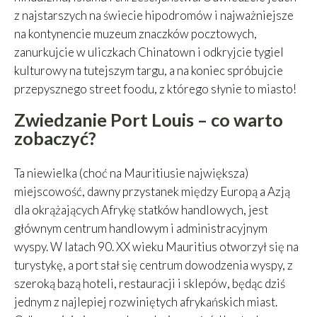
z najstarszych na świecie hipodromów i najważniejsze
na kontynencie muzeum znaczków pocztowych,
zanurkujcie w uliczkach Chinatown i odkryjcie tygiel
kulturowy na tutejszym targu, a na koniec spróbujcie
przepysznego street foodu, z którego słynie to miasto!
Zwiedzanie Port Louis – co warto
zobaczyć?
Ta niewielka (choć na Mauritiusie największa)
miejscowość, dawny przystanek między Europą a Azją
dla okrążających Afrykę statków handlowych, jest
głównym centrum handlowym i administracyjnym
wyspy. W latach 90. XX wieku Mauritius otworzył się na
turystykę, a port stał się centrum dowodzenia wyspy, z
szeroką bazą hoteli, restauracji i sklepów, będąc dziś
jednym z najlepiej rozwiniętych afrykańskich miast.