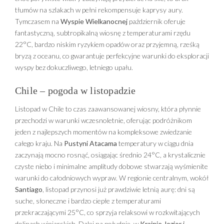
tłumów na szlakach w pełni rekompensuje kaprysy aury.
Tymczasem na
Wyspie Wielkanocnej
październik oferuje
fantastyczną, subtropikalną wiosnę z temperaturami rzędu
22°C, bardzo niskim ryzykiem opadów oraz przyjemną, rześką
bryzą z oceanu, co gwarantuje perfekcyjne warunki do eksploracji
wyspy bez dokuczliwego, letniego upału.
Chile – pogoda w listopadzie
Listopad w Chile to czas zaawansowanej wiosny, która płynnie
przechodzi w warunki wczesnoletnie, oferując podróżnikom
jeden z najlepszych momentów na kompleksowe zwiedzanie
całego kraju. Na
Pustyni Atacama
temperatury w ciągu dnia
zaczynają mocno rosnąć, osiągając średnio 24°C, a krystalicznie
czyste niebo i minimalne amplitudy dobowe stwarzają wyśmienite
warunki do całodniowych wypraw. W regionie centralnym, wokół
Santiago
, listopad przynosi już prawdziwie letnią aurę: dni są
suche, słoneczne i bardzo ciepłe z temperaturami
przekraczającymi 25°C, co sprzyja relaksowi w rozkwitających
dolinach winiarskich. Dalej na południe, w
Krainie Jezior i