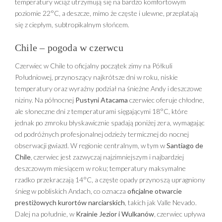
temperatury wciąż utrzymują się na bardzo komfortowym
poziomie 22°C, a deszcze, mimo że częste i ulewne, przeplatają
się z ciepłym, subtropikalnym słońcem.
Chile – pogoda w czerwcu
Czerwiec w Chile to oficjalny początek zimy na Półkuli
Południowej, przynoszący najkrótsze dni w roku, niskie
temperatury oraz wyraźny podział na śnieżne Andy i deszczowe
niziny. Na północnej
Pustyni Atacama
czerwiec oferuje chłodne,
ale słoneczne dni z temperaturami sięgającymi 18°C, które
jednak po zmroku błyskawicznie spadają poniżej zera, wymagając
od podróżnych profesjonalnej odzieży termicznej do nocnej
obserwacji gwiazd. W regionie centralnym, w tym w
Santiago de
Chile
, czerwiec jest zazwyczaj najzimniejszym i najbardziej
deszczowym miesiącem w roku; temperatury maksymalne
rzadko przekraczają 14°C, a częste opady przynoszą upragniony
śnieg w pobliskich Andach, co oznacza
oficjalne otwarcie
prestiżowych kurortów narciarskich
, takich jak Valle Nevado.
Dalej na południe, w
Krainie Jezior i Wulkanów
, czerwiec upływa