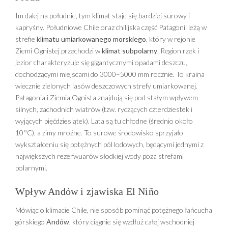
Im dalej na południe, tym klimat staje się bardziej surowy i
kapryśny. Południowe Chile oraz chilijska część Patagonii leżą w
strefie
klimatu umiarkowanego morskiego
, który w rejonie
Ziemi Ognistej przechodzi w
klimat subpolarny
. Region rzek i
jezior charakteryzuje się gigantycznymi opadami deszczu,
dochodzącymi miejscami do 3000–5000 mm rocznie. To kraina
wiecznie zielonych lasów deszczowych strefy umiarkowanej.
Patagonia i Ziemia Ognista znajdują się pod stałym wpływem
silnych, zachodnich wiatrów (tzw. ryczących czterdziestek i
wyjących pięćdziesiątek). Lata są tu chłodne (średnio około
10°C), a zimy mroźne. To surowe środowisko sprzyjało
wykształceniu się potężnych pól lodowych, będącymi jednymi z
największych rezerwuarów słodkiej wody poza strefami
polarnymi.
Wpływ Andów i zjawiska El Niño
Mówiąc o klimacie Chile, nie sposób pominąć potężnego łańcucha
górskiego
Andów
, który ciągnie się wzdłuż całej wschodniej