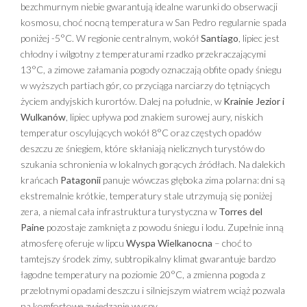
bezchmurnym niebie gwarantują idealne warunki do obserwacji
kosmosu, choć nocną temperatura w San Pedro regularnie spada
poniżej -5°C. W regionie centralnym, wokół
Santiago
, lipiec jest
chłodny i wilgotny z temperaturami rzadko przekraczającymi
13°C, a zimowe załamania pogody oznaczają obfite opady śniegu
w wyższych partiach gór, co przyciąga narciarzy do tętniących
życiem andyjskich kurortów. Dalej na południe, w
Krainie Jezior i
Wulkanów
, lipiec upływa pod znakiem surowej aury, niskich
temperatur oscylujących wokół 8°C oraz częstych opadów
deszczu ze śniegiem, które skłaniają nielicznych turystów do
szukania schronienia w lokalnych gorących źródłach. Na dalekich
krańcach
Patagonii
panuje wówczas głęboka zima polarna: dni są
ekstremalnie krótkie, temperatury stale utrzymują się poniżej
zera, a niemal cała infrastruktura turystyczna w
Torres del
Paine
pozostaje zamknięta z powodu śniegu i lodu. Zupełnie inną
atmosferę oferuje w lipcu
Wyspa Wielkanocna
– choć to
tamtejszy środek zimy, subtropikalny klimat gwarantuje bardzo
łagodne temperatury na poziomie 20°C, a zmienna pogoda z
przelotnymi opadami deszczu i silniejszym wiatrem wciąż pozwala
na komfortowe zwiedzanie wyspy.