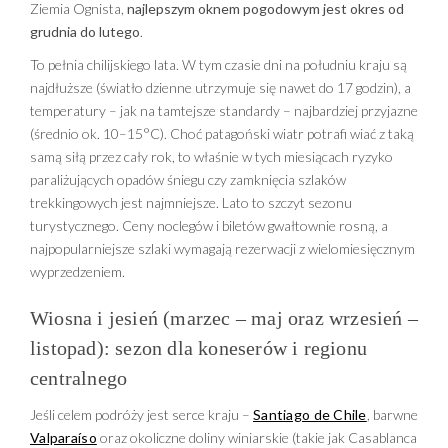
Ziemia Ognista,
najlepszym oknem pogodowym jest okres od
grudnia do lutego
.
To pełnia chilijskiego lata. W tym czasie dni na południu kraju są
najdłuższe (światło dzienne utrzymuje się nawet do 17 godzin), a
temperatury – jak na tamtejsze standardy – najbardziej przyjazne
(średnio ok. 10–15°C). Choć patagoński wiatr potrafi wiać z taką
samą siłą przez cały rok, to właśnie w tych miesiącach ryzyko
paraliżujących opadów śniegu czy zamknięcia szlaków
trekkingowych jest najmniejsze. Lato to szczyt sezonu
turystycznego. Ceny noclegów i biletów gwałtownie rosną, a
najpopularniejsze szlaki wymagają rezerwacji z wielomiesięcznym
wyprzedzeniem.
Wiosna i jesień (marzec – maj oraz wrzesień –
listopad): sezon dla koneserów i regionu
centralnego
Jeśli celem podróży jest serce kraju –
Santiago de Chile
, barwne
Valparaíso
oraz okoliczne doliny winiarskie (takie jak Casablanca