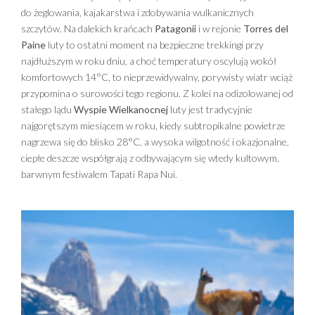
do żeglowania, kajakarstwa i zdobywania wulkanicznych
szczytów. Na dalekich krańcach
Patagonii
i w rejonie
Torres del
Paine
luty to ostatni moment na bezpieczne trekkingi przy
najdłuższym w roku dniu, a choć temperatury oscylują wokół
komfortowych 14°C, to nieprzewidywalny, porywisty wiatr wciąż
przypomina o surowości tego regionu. Z kolei na odizolowanej od
stałego lądu
Wyspie Wielkanocnej
luty jest tradycyjnie
najgorętszym miesiącem w roku, kiedy subtropikalne powietrze
nagrzewa się do blisko 28°C, a wysoka wilgotność i okazjonalne,
ciepłe deszcze współgrają z odbywającym się wtedy kultowym,
barwnym festiwalem Tapati Rapa Nui.