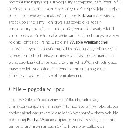
pod znakiem kapryśnej, surowej aury z temperaturami rzędu 9°C
i obfitymi opadami deszczu oraz śniegu, które spowijają tamtejsze
parki narodowe gęstą mgłą. W chilijskiej
Patagonii
czerwiec to
środek polarnej zimy – dni trwają zaledwie kilka godzin,
temperatury spadają znacznie poniżej zera, a lodowaty wiatr i
gruba pokrywa śnieżna całkowicie paraliżują ruch turystyczny w
rejonie Torres del Paine. Z kolei na
Wyspie Wielkanocnej
czerwiec przynosi specyficzną, subtropikalną zimę. Mimo że jest
to jeden z najchłodniejszych miesięcy na wyspie, temperatury
wciąż oscylują wokół bardzo przyjemnych 20°C, a chłodniejsze
masy powietrza z południa przynoszą zmienną pogodę z
silniejszym wiatrem i przelotnymi ulewami.
Chile – pogoda w lipcu
Lipiec w Chile to środek zimy na Półkuli Południowej,
charakteryzujący się najniższymi temperaturami w roku, ale też
doskonałymi warunkami dla miłośników sportów zimowych. Na
północnej
Pustyni Atacama
lipiec przynosi rześkie, jasne dni z
temperaturami w granicach 17°C, które przy całkowicie