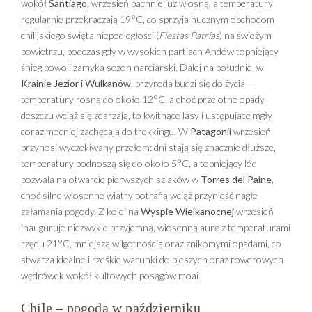
wokół
Santiago
, wrzesień pachnie już wiosną, a temperatury
regularnie przekraczają 19°C, co sprzyja hucznym obchodom
chilijskiego święta niepodległości (
Fiestas Patrias
) na świeżym
powietrzu, podczas gdy w wysokich partiach Andów topniejący
śnieg powoli zamyka sezon narciarski. Dalej na południe, w
Krainie Jezior i Wulkanów
, przyroda budzi się do życia –
temperatury rosną do około 12°C, a choć przelotne opady
deszczu wciąż się zdarzają, to kwitnące lasy i ustępujące mgły
coraz mocniej zachęcają do trekkingu. W
Patagonii
wrzesień
przynosi wyczekiwany przełom: dni stają się znacznie dłuższe,
temperatury podnoszą się do około 5°C, a topniejący lód
pozwala na otwarcie pierwszych szlaków w
Torres del Paine
,
choć silne wiosenne wiatry potrafią wciąż przynieść nagłe
załamania pogody. Z kolei na
Wyspie Wielkanocnej
wrzesień
inauguruje niezwykle przyjemną, wiosenną aurę z temperaturami
rzędu 21°C, mniejszą wilgotnością oraz znikomymi opadami, co
stwarza idealne i rześkie warunki do pieszych oraz rowerowych
wędrówek wokół kultowych posągów moai.
Chile – pogoda w październiku