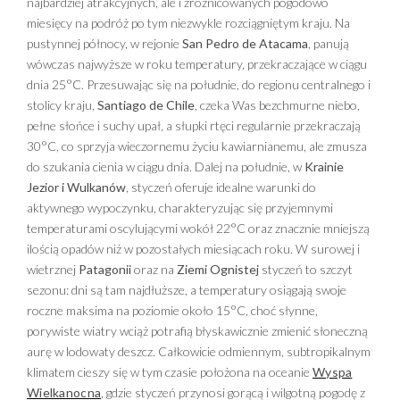
najbardziej atrakcyjnych, ale i zróżnicowanych pogodowo
miesięcy na podróż po tym niezwykle rozciągniętym kraju. Na
pustynnej północy, w rejonie
San Pedro de Atacama
, panują
wówczas najwyższe w roku temperatury, przekraczające w ciągu
dnia 25°C. Przesuwając się na południe, do regionu centralnego i
stolicy kraju,
Santiago de Chile
, czeka Was bezchmurne niebo,
pełne słońce i suchy upał, a słupki rtęci regularnie przekraczają
30°C, co sprzyja wieczornemu życiu kawiarnianemu, ale zmusza
do szukania cienia w ciągu dnia. Dalej na południe, w
Krainie
Jezior i Wulkanów
, styczeń oferuje idealne warunki do
aktywnego wypoczynku, charakteryzując się przyjemnymi
temperaturami oscylującymi wokół 22°C oraz znacznie mniejszą
ilością opadów niż w pozostałych miesiącach roku. W surowej i
wietrznej
Patagonii
oraz na
Ziemi Ognistej
styczeń to szczyt
sezonu: dni są tam najdłuższe, a temperatury osiągają swoje
roczne maksima na poziomie około 15°C, choć słynne,
porywiste wiatry wciąż potrafią błyskawicznie zmienić słoneczną
aurę w lodowaty deszcz. Całkowicie odmiennym, subtropikalnym
klimatem cieszy się w tym czasie położona na oceanie
Wyspa
Wielkanocna
, gdzie styczeń przynosi gorącą i wilgotną pogodę z