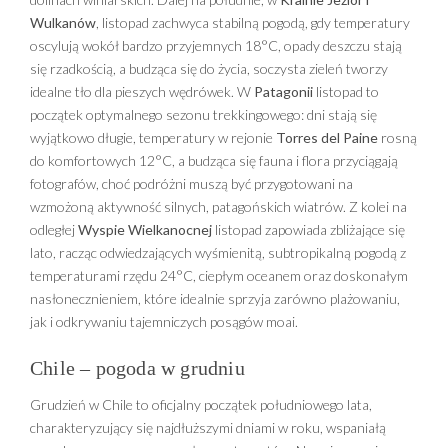
Wulkanów
, listopad zachwyca stabilną pogodą, gdy temperatury
oscylują wokół bardzo przyjemnych 18°C, opady deszczu stają
się rzadkością, a budząca się do życia, soczysta zieleń tworzy
idealne tło dla pieszych wędrówek. W
Patagonii
listopad to
początek optymalnego sezonu trekkingowego: dni stają się
wyjątkowo długie, temperatury w rejonie
Torres del Paine
rosną
do komfortowych 12°C, a budząca się fauna i flora przyciągają
fotografów, choć podróżni muszą być przygotowani na
wzmożoną aktywność silnych, patagońskich wiatrów. Z kolei na
odległej
Wyspie Wielkanocnej
listopad zapowiada zbliżające się
lato, racząc odwiedzających wyśmienitą, subtropikalną pogodą z
temperaturami rzędu 24°C, ciepłym oceanem oraz doskonałym
nasłonecznieniem, które idealnie sprzyja zarówno plażowaniu,
jak i odkrywaniu tajemniczych posągów moai.
Chile – pogoda w grudniu
Grudzień w Chile to oficjalny początek południowego lata,
charakteryzujący się najdłuższymi dniami w roku, wspaniałą