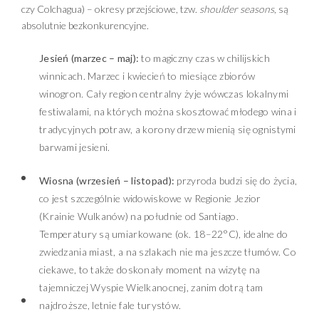
czy Colchagua) – okresy przejściowe, tzw.
shoulder seasons
, są
absolutnie bezkonkurencyjne.
Jesień (marzec – maj):
to magiczny czas w chilijskich
winnicach. Marzec i kwiecień to miesiące zbiorów
winogron. Cały region centralny żyje wówczas lokalnymi
festiwalami, na których można skosztować młodego wina i
tradycyjnych potraw, a korony drzew mienią się ognistymi
barwami jesieni.
Wiosna (wrzesień – listopad):
przyroda budzi się do życia,
co jest szczególnie widowiskowe w Regionie Jezior
(Krainie Wulkanów) na południe od Santiago.
Temperatury są umiarkowane (ok. 18–22°C), idealne do
zwiedzania miast, a na szlakach nie ma jeszcze tłumów. Co
ciekawe, to także doskonały moment na wizytę na
tajemniczej Wyspie Wielkanocnej, zanim dotrą tam
najdroższe, letnie fale turystów.