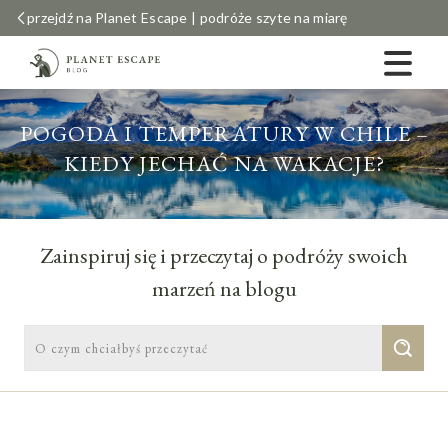
przejdź na Planet Escape | podróże szyte na miarę
POGODA I TEMPERATURY W CHILE –
KIEDY JECHAĆ NA WAKACJE?
Zainspiruj się i przeczytaj o podróży swoich
marzeń na blogu