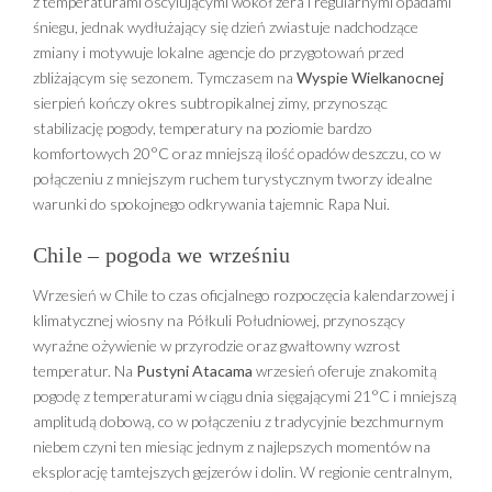
z temperaturami oscylującymi wokół zera i regularnymi opadami
śniegu, jednak wydłużający się dzień zwiastuje nadchodzące
zmiany i motywuje lokalne agencje do przygotowań przed
zbliżającym się sezonem. Tymczasem na
Wyspie Wielkanocnej
sierpień kończy okres subtropikalnej zimy, przynosząc
stabilizację pogody, temperatury na poziomie bardzo
komfortowych 20°C oraz mniejszą ilość opadów deszczu, co w
połączeniu z mniejszym ruchem turystycznym tworzy idealne
warunki do spokojnego odkrywania tajemnic Rapa Nui.
Chile – pogoda we wrześniu
Wrzesień w Chile to czas oficjalnego rozpoczęcia kalendarzowej i
klimatycznej wiosny na Półkuli Południowej, przynoszący
wyraźne ożywienie w przyrodzie oraz gwałtowny wzrost
temperatur. Na
Pustyni Atacama
wrzesień oferuje znakomitą
pogodę z temperaturami w ciągu dnia sięgającymi 21°C i mniejszą
amplitudą dobową, co w połączeniu z tradycyjnie bezchmurnym
niebem czyni ten miesiąc jednym z najlepszych momentów na
eksplorację tamtejszych gejzerów i dolin. W regionie centralnym,