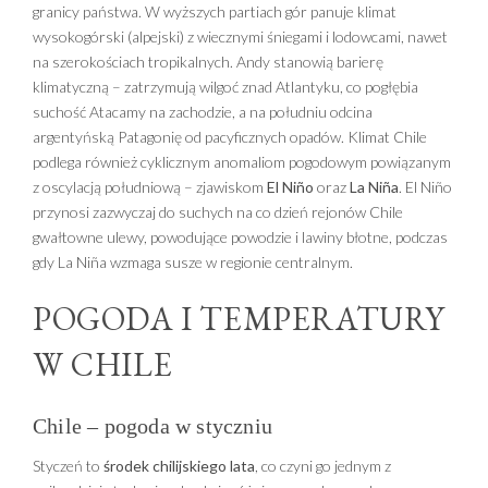
granicy państwa. W wyższych partiach gór panuje klimat
wysokogórski (alpejski) z wiecznymi śniegami i lodowcami, nawet
na szerokościach tropikalnych. Andy stanowią barierę
klimatyczną – zatrzymują wilgoć znad Atlantyku, co pogłębia
suchość Atacamy na zachodzie, a na południu odcina
argentyńską Patagonię od pacyficznych opadów. Klimat Chile
podlega również cyklicznym anomaliom pogodowym powiązanym
z oscylacją południową – zjawiskom
El Niño
oraz
La Niña
. El Niño
przynosi zazwyczaj do suchych na co dzień rejonów Chile
gwałtowne ulewy, powodujące powodzie i lawiny błotne, podczas
gdy La Niña wzmaga susze w regionie centralnym.
POGODA I TEMPERATURY
W CHILE
Chile – pogoda w styczniu
Styczeń to
środek chilijskiego lata
, co czyni go jednym z