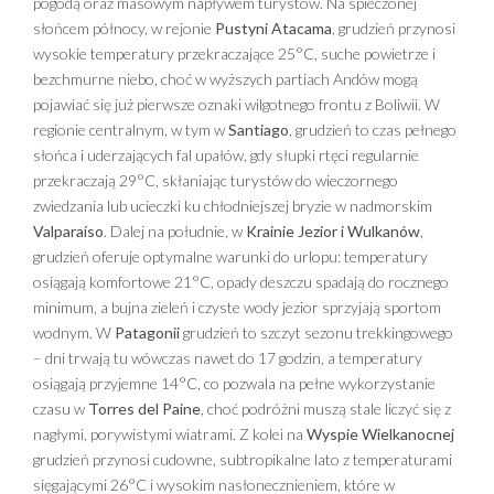
pogodą oraz masowym napływem turystów. Na spieczonej
słońcem północy, w rejonie
Pustyni Atacama
, grudzień przynosi
wysokie temperatury przekraczające 25°C, suche powietrze i
bezchmurne niebo, choć w wyższych partiach Andów mogą
pojawiać się już pierwsze oznaki wilgotnego frontu z Boliwii. W
regionie centralnym, w tym w
Santiago
, grudzień to czas pełnego
słońca i uderzających fal upałów, gdy słupki rtęci regularnie
przekraczają 29°C, skłaniając turystów do wieczornego
zwiedzania lub ucieczki ku chłodniejszej bryzie w nadmorskim
Valparaíso
. Dalej na południe, w
Krainie Jezior i Wulkanów
,
grudzień oferuje optymalne warunki do urlopu: temperatury
osiągają komfortowe 21°C, opady deszczu spadają do rocznego
minimum, a bujna zieleń i czyste wody jezior sprzyjają sportom
wodnym. W
Patagonii
grudzień to szczyt sezonu trekkingowego
– dni trwają tu wówczas nawet do 17 godzin, a temperatury
osiągają przyjemne 14°C, co pozwala na pełne wykorzystanie
czasu w
Torres del Paine
, choć podróżni muszą stale liczyć się z
nagłymi, porywistymi wiatrami. Z kolei na
Wyspie Wielkanocnej
grudzień przynosi cudowne, subtropikalne lato z temperaturami
sięgającymi 26°C i wysokim nasłonecznieniem, które w