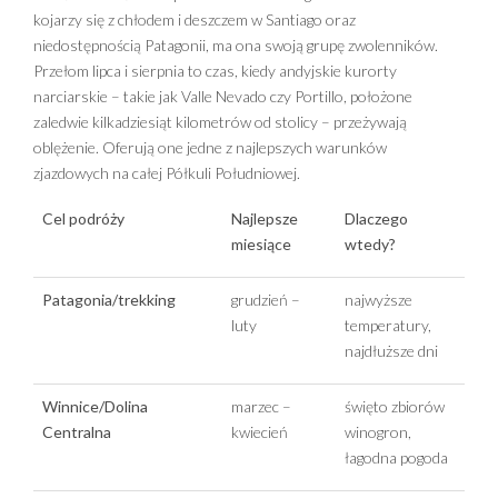
kojarzy się z chłodem i deszczem w Santiago oraz
niedostępnością Patagonii, ma ona swoją grupę zwolenników.
Przełom lipca i sierpnia to czas, kiedy andyjskie kurorty
narciarskie – takie jak Valle Nevado czy Portillo, położone
zaledwie kilkadziesiąt kilometrów od stolicy – przeżywają
oblężenie. Oferują one jedne z najlepszych warunków
zjazdowych na całej Półkuli Południowej.
Cel podróży
Najlepsze
Dlaczego
miesiące
wtedy?
Patagonia/trekking
grudzień –
najwyższe
luty
temperatury,
najdłuższe dni
Winnice/Dolina
marzec –
święto zbiorów
Centralna
kwiecień
winogron,
łagodna pogoda