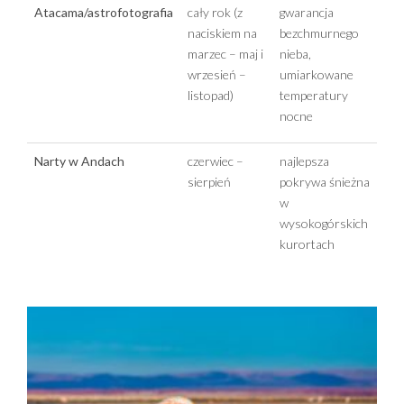
Atacama/astrofotografia
cały rok (z
gwarancja
naciskiem na
bezchmurnego
marzec – maj i
nieba,
wrzesień –
umiarkowane
listopad)
temperatury
nocne
Narty w Andach
czerwiec –
najlepsza
sierpień
pokrywa śnieżna
w
wysokogórskich
kurortach