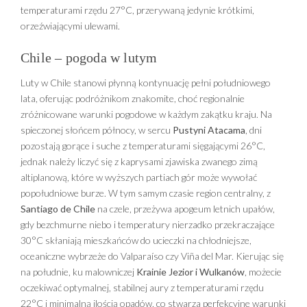
temperaturami rzędu 27°C, przerywaną jedynie krótkimi,
orzeźwiającymi ulewami.
Chile – pogoda w lutym
Luty w Chile stanowi płynną kontynuację pełni południowego
lata, oferując podróżnikom znakomite, choć regionalnie
zróżnicowane warunki pogodowe w każdym zakątku kraju. Na
spieczonej słońcem północy, w sercu
Pustyni Atacama
, dni
pozostają gorące i suche z temperaturami sięgającymi 26°C,
jednak należy liczyć się z kaprysami zjawiska zwanego zimą
altiplanową, które w wyższych partiach gór może wywołać
popołudniowe burze. W tym samym czasie region centralny, z
Santiago de Chile
na czele, przeżywa apogeum letnich upałów,
gdy bezchmurne niebo i temperatury nierzadko przekraczające
30°C skłaniają mieszkańców do ucieczki na chłodniejsze,
oceaniczne wybrzeże do Valparaíso czy Viña del Mar. Kierując się
na południe, ku malowniczej
Krainie Jezior i Wulkanów
, możecie
oczekiwać optymalnej, stabilnej aury z temperaturami rzędu
22°C i minimalną ilością opadów, co stwarza perfekcyjne warunki