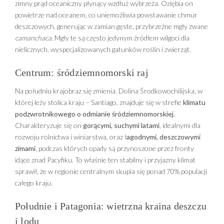
zimny prąd oceaniczny płynący wzdłuż wybrzeża. Oziębia on
powietrze nad oceanem, co uniemożliwia powstawanie chmur
deszczowych, generując w zamian gęste, przybrzeżne mgły zwane
camanchaca
. Mgły te są często jedynym źródłem wilgoci dla
nielicznych, wyspecjalizowanych gatunków roślin i zwierząt.
Centrum: śródziemnomorski raj
Na południu krajobraz się zmienia. Dolina Środkowochilijska, w
której leży stolica kraju – Santiago, znajduje się w strefie
klimatu
podzwrotnikowego o odmianie śródziemnomorskiej
.
Charakteryzuje się on
gorącymi, suchymi latami
, idealnymi dla
rozwoju rolnictwa i winiarstwa, oraz ł
agodnymi, deszczowymi
zimami
, podczas których opady są przynoszone przez fronty
idące znad Pacyfiku. To właśnie ten stabilny i przyjazny klimat
sprawił, że w regionie centralnym skupia się ponad 70% populacji
całego kraju.
Południe i Patagonia: wietrzna kraina deszczu
i lodu