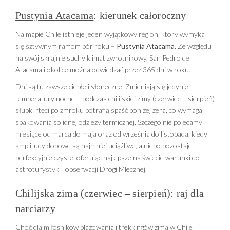
Pustynia Atacama
: kierunek całoroczny
Na mapie Chile istnieje jeden wyjątkowy region, który wymyka
się sztywnym ramom pór roku –
Pustynia Atacama
. Ze względu
na swój skrajnie suchy klimat zwrotnikowy, San Pedro de
Atacama i okolice można odwiedzać przez 365 dni w roku.
Dni są tu zawsze ciepłe i słoneczne. Zmieniają się jedynie
temperatury nocne – podczas chilijskiej zimy (czerwiec – sierpień)
słupki rtęci po zmroku potrafią spaść poniżej zera, co wymaga
spakowania solidnej odzieży termicznej. Szczególnie polecamy
miesiące od marca do maja oraz od września do listopada, kiedy
amplitudy dobowe są najmniej uciążliwe, a niebo pozostaje
perfekcyjnie czyste, oferując najlepsze na świecie warunki do
astroturystyki i obserwacji Drogi Mlecznej.
Chilijska zima (czerwiec – sierpień): raj dla
narciarzy
Choć dla miłośników plażowania i trekkingów zima w Chile