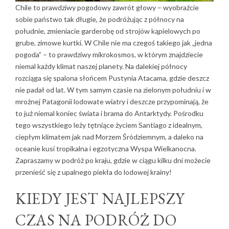
Chile to prawdziwy pogodowy zawrót głowy – wyobraźcie
sobie państwo tak długie, że podróżując z północy na
południe, zmieniacie garderobę od strojów kąpielowych po
grube, zimowe kurtki. W Chile nie ma czegoś takiego jak „jedna
pogoda” – to prawdziwy mikrokosmos, w którym znajdziecie
niemal każdy klimat naszej planety. Na dalekiej północy
rozciąga się spalona słońcem Pustynia Atacama, gdzie deszcz
nie padał od lat. W tym samym czasie na zielonym południu i w
mroźnej Patagonii lodowate wiatry i deszcze przypominają, że
to już niemal koniec świata i brama do Antarktydy. Pośrodku
tego wszystkiego leży tętniące życiem Santiago z idealnym,
ciepłym klimatem jak nad Morzem Śródziemnym, a daleko na
oceanie kusi tropikalna i egzotyczna Wyspa Wielkanocna.
Zapraszamy w podróż po kraju, gdzie w ciągu kilku dni możecie
przenieść się z upalnego piekła do lodowej krainy!
KIEDY JEST NAJLEPSZY
CZAS NA PODRÓŻ DO