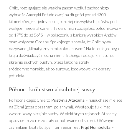
Chile, rozciągające się wąskim pasem wzdłuż zachodniego
wybrzeża Ameryki Południowej na długości ponad 4300
kilometrów, jest jednym z najbardziej niezwykłych państw pod
względem geograficznym. Ta ogromna rozciągłość południkowa –
od 17°S do aż 56°S – w połączeniu z barierą wysokich Andów
oraz wpływem Oceanu Spokojnego sprawia, że Chile bywa
nazywane „klimatycznym mikrokosmosem”. Na terenie jednego
kraju doświadczyć można niemal każdego rodzaju klimatu: od
skrajnie suchych pustyń, przez łagodne strefy
śródziemnomorskie, aż po surowe, lodowcowe krajobrazy
południa.
Północ: królestwo absolutnej suszy
Północna część Chile to
Pustynia Atacama
– najsuchsze miejsce
na Ziemi (poza obszarami polarnymi). Występuje tu klimat
zwrotnikowy skrajnie suchy. W niektórych rejonach Atacamy
opady deszczu nie zostały odnotowane od stuleci. Głównym
czynnikiem kształtującym ten region jest
Prąd Humboldta
–