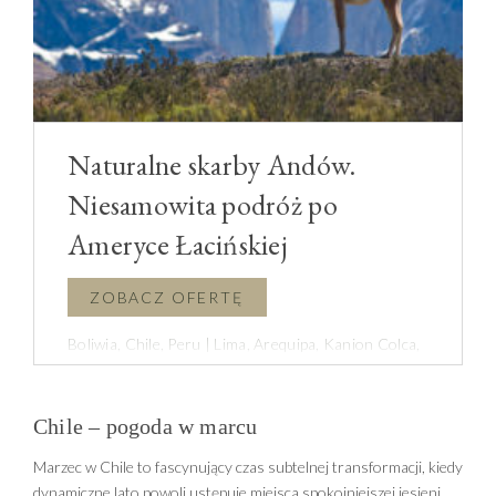
Naturalne skarby Andów.
Niesamowita podróż po
Ameryce Łacińskiej
Boliwia, Chile, Peru | Lima, Arequipa, Kanion Colca,
Puno, Jezioro Titicaca, Copacabana, Isla del Sol, La
Paz, Salar de Uyuni, San Pedro de Atacama, Santiago
Chile – pogoda w marcu
de Chile
Marzec w Chile to fascynujący czas subtelnej transformacji, kiedy
dynamiczne lato powoli ustępuje miejsca spokojniejszej jesieni,