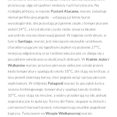
przynosząc ulgę od upałów i mniejszy ruch turystyczny. Na
rozległej północy, w rejonie
Pustyni Atacama
, marzec zwiastuje
niemal perfekcyjną pogodę – ustępują już letnie burze
wysokogórskie, dni pozostają przyjemnie ciepłe z temperaturami
wokół 24°C, a krystalicznie czyste niebo stwarza idealne
warunki do nocnej obserwacji gwiazd. W regionie centralnym, w
tym w
Santiago
, marzec jest miesiącem niezwykle urokliwym,
charakteryzującym się łagodnym ciepłem na poziomie 27°C,
mniejszą wilgotnością oraz rześkimi wieczorami, co zbiega się z
początkiem winobrania w okolicznych dolinach. W
Krainie Jezior i
Wulkanów
marzec przynosi pierwsze widoczne oznaki jesieni,
kiedy temperatury spadają do około 18°C, dni stają się krótsze, a
lasy powoli zmieniają barwy, choć pogoda wciąż sprzyja pieszym
wędrówkom. W chilijskiej
Patagonii
marzec to początek końca
sezonu trekkingowego, temperatury spadają tam do średnio
10°C, noce stają się mroźne, a wiatry przybierają na sile, jednak
majestatyczne krajobrazy Torres del Paine, skąpane w złotych i
czerwonych barwach jesieni, rekompensują wszelkie pogodowe
kaprysy. Tymczasem na
Wyspie Wielkanocnej
marzec