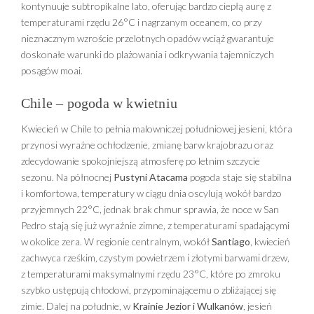
kontynuuje subtropikalne lato, oferując bardzo ciepłą aurę z
temperaturami rzędu 26°C i nagrzanym oceanem, co przy
nieznacznym wzroście przelotnych opadów wciąż gwarantuje
doskonałe warunki do plażowania i odkrywania tajemniczych
posągów moai.
Chile – pogoda w kwietniu
Kwiecień w Chile to pełnia malowniczej południowej jesieni, która
przynosi wyraźne ochłodzenie, zmianę barw krajobrazu oraz
zdecydowanie spokojniejszą atmosferę po letnim szczycie
sezonu. Na północnej
Pustyni Atacama
pogoda staje się stabilna
i komfortowa, temperatury w ciągu dnia oscylują wokół bardzo
przyjemnych 22°C, jednak brak chmur sprawia, że noce w San
Pedro stają się już wyraźnie zimne, z temperaturami spadającymi
w okolice zera. W regionie centralnym, wokół
Santiago
, kwiecień
zachwyca rześkim, czystym powietrzem i złotymi barwami drzew,
z temperaturami maksymalnymi rzędu 23°C, które po zmroku
szybko ustępują chłodowi, przypominającemu o zbliżającej się
zimie. Dalej na południe, w
Krainie Jezior i Wulkanów
, jesień