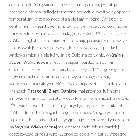
okolicach 20°C i gwarancją bezchmurnego nieba, jednak po
zachodzie słońca radiacja termiczna powoduje gwałtowny spadek
temperatury, przez co noce stają się tam mroźne. W regionie
centralnym i w
Santiago
maj przynosi pierwsze typowo zimowe
aury: średnie temperatury spadają do około 18°C, dni stają się
krótkie i mgliste, a nad miastem zaczynają pojawiać się pierwsze
intensywniejsze opady deszczu, które w wyższych partiach
Andów zamieniają się już w śnieg. Dalej na południe, w
Krainie
Jezior i Wulkanów
, maj jest miesiącem bardzo wilgotnym i
chłodnym, ze średnimi temperaturami rzędu 11°C, gdzie gęste
mgły i niemal nieustanne deszcze wyraźnie ograniczają
widoczność oraz aktywność na świeżym powietrzu. Na dalekich
krańcach
Patagonii i Ziemi Ognistej
maj przynosi już niemal
zimowe warunki: temperatury oscylują tam w granicach zaledwie
2°C, większość infrastruktury turystycznej zostaje zamknięta, a
krótkie dni, lód na drogach i regularne opady śniegu czynią ten
region niedostępnym dla tradycyjnych podróżników. Tymczasem
na
Wyspie Wielkanocnej
maj oznacza nadejście najbardziej
deszczowego okresu w roku, choć pojęcie zimy jest tu względne –