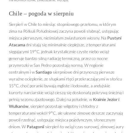
Chile – pogoda w sierpniu
Sierpień w Chile to miesiąc stopniowego przełomu, w którym
zima na Półkuli Południowej zaczyna powoli słabnąć, ustępując
miejsca pierwszym, nieśmiałym zwiastunom wiosny. Na
Pustyni
Atacama
dni stają się minimalnie cieplejsze, z temperaturami
sięgającymi 19°C, jednak krystalicznie czyste niebo wciąż
generuje bardzo silną radiację termiczną, przez co nocne
przymrozki w San Pedro pozostają normą. W regionie
centralnym i w
Santiago
sierpniowe dni przynoszą pierwsze
wyraźne ocieplenie, ze słupkami rtęci przekraczającymi w słońcu
15°C, choć poranki bywają mgliste i lodowate, a andyjskie
kurorty narciarskie wciąż cieszą się doskonałą pokrywą śnieżną i
pełnią sezonu zjazdowego. Dalej na południe, w
Krainie Jezior i
Wulkanów
, sierpień pozostaje wilgotny i chłodny z
temperaturami wokół 9°C, ale ulewne zimowe deszcze zaczynają
powoli rzednąć, ustępując miejsca pojedynczym, słonecznym
dniom. W
Patagonii
sierpień to wciąż czas surowej, zimowej aury