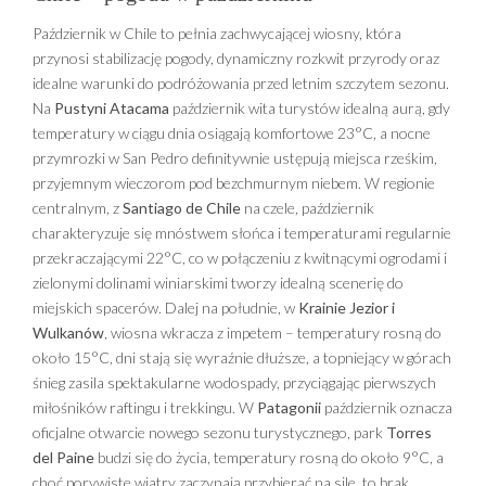
Październik w Chile to pełnia zachwycającej wiosny, która
przynosi stabilizację pogody, dynamiczny rozkwit przyrody oraz
idealne warunki do podróżowania przed letnim szczytem sezonu.
Na
Pustyni Atacama
październik wita turystów idealną aurą, gdy
temperatury w ciągu dnia osiągają komfortowe 23°C, a nocne
przymrozki w San Pedro definitywnie ustępują miejsca rześkim,
przyjemnym wieczorom pod bezchmurnym niebem. W regionie
centralnym, z
Santiago de Chile
na czele, październik
charakteryzuje się mnóstwem słońca i temperaturami regularnie
przekraczającymi 22°C, co w połączeniu z kwitnącymi ogrodami i
zielonymi dolinami winiarskimi tworzy idealną scenerię do
miejskich spacerów. Dalej na południe, w
Krainie Jezior i
Wulkanów
, wiosna wkracza z impetem – temperatury rosną do
około 15°C, dni stają się wyraźnie dłuższe, a topniejący w górach
śnieg zasila spektakularne wodospady, przyciągając pierwszych
miłośników raftingu i trekkingu. W
Patagonii
październik oznacza
oficjalne otwarcie nowego sezonu turystycznego, park
Torres
del Paine
budzi się do życia, temperatury rosną do około 9°C, a
choć porywiste wiatry zaczynają przybierać na sile, to brak