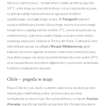
wkracza z pełną mocą – temperatury rzadko przekraczają tam
14°C, a dni stają się znacznie krótsze i coraz częściej deszczowe,
co jednak nadaje tutejszym lasom i gorącym źródłom
wyjątkowego, nostalgicznego uroku. W
Patagonii
kwiecień
oznacza definitywny koniec klasycznego sezonu turystycznego:
temperatury spadają tam do średnio 5°C, nocne przymrozki są
codziennością, a pierwsze opady śniegu oraz porywiste wiatry
zamykają większość szlaków w Torres del Paine. Całkowicie inny
mikroklimat panuje na odległej
Wyspie Wielkanocnej
, gdzie
kwiecień przynosi łagodne przejście w kierunku tamtejszej zimy,
charakteryzujące się wciąż wysokimi temperaturami wokół 24°C
oraz zauważalnym wzrostem wilgotności i częstszymi, aczkolwiek
krótkimi, tropikalnymi ulewami.
Chile – pogoda w maju
Maj w Chile to czas, kiedy na dobre zakorzenia się późna jesień,
zwiastująca nadchodzącą zimę i przynosząca wyraźne
ochłodzenie w całym kraju. Na suchej północy, w rejonie
Pustyni
Atacama
, maj oferuje bardzo przyjemne dni z temperaturami w