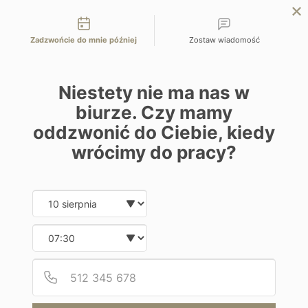
Możliwości kontaktu
EN
ZAPYTAJ O OFERTĘ
Zadzwońcie do mnie później
Zostaw wiadomość
Home
Chile
Wycieczka Chile & Wyspa Wielkanocna
Niestety nie ma nas w
biurze. Czy mamy
Wycieczki objazdowe
oddzwonić do Ciebie, kiedy
Wycieczka Chile & Wyspa
wrócimy do pracy?
Wielkanocna
Date and time slection for sch
Wybierz datę
Chile | Santiago, Valparaiso, Atacama, Wyspa
Wybierz godzinę
Wielkanocna
Podaj
Numer
Od 28000 zł / os
14 dni