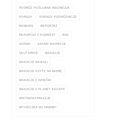
PODRÓŻ POŚLUBNA INDONEZJA
PORADY
PORADY PODRÓŻNICZE
RANKING
REPORTAŻ
REPORTAŻ Z PODRÓŻY
RPA
SAFARI
SAFARI W AFRYCE
SELF DRIVE
WAKACJE
WAKACJE NA BALI
WAKACJE SZYTE NA MIARĘ
WAKACJE Z DZIEĆMI
WAKACJE Z PLANET ESCAPE
WIETNAM ATRAKCJE
WYCIECZKA DO NAMIBII