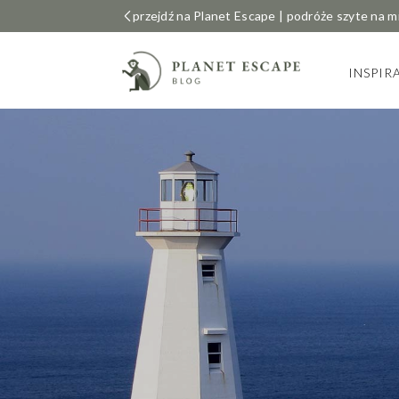
przejdź na Planet Escape | podróże szyte na m
INSPIR