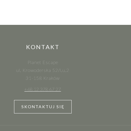
KONTAKT
Planet Escape
ul. Krowoderska 52/l.u.2
31-158 Kraków
+48 12 378 67 27
SKONTAKTUJ SIĘ