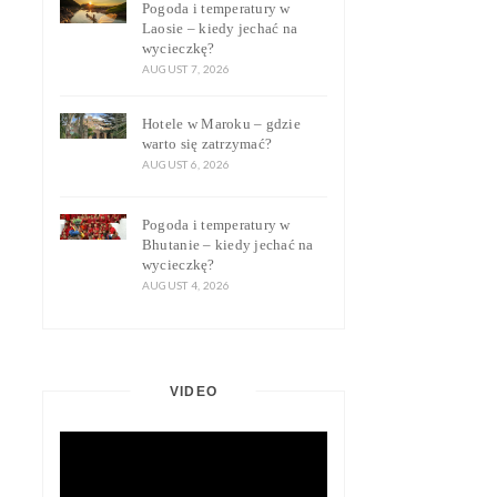
Pogoda i temperatury w
Laosie – kiedy jechać na
wycieczkę?
AUGUST 7, 2026
Hotele w Maroku – gdzie
warto się zatrzymać?
AUGUST 6, 2026
Pogoda i temperatury w
Bhutanie – kiedy jechać na
wycieczkę?
AUGUST 4, 2026
VIDEO