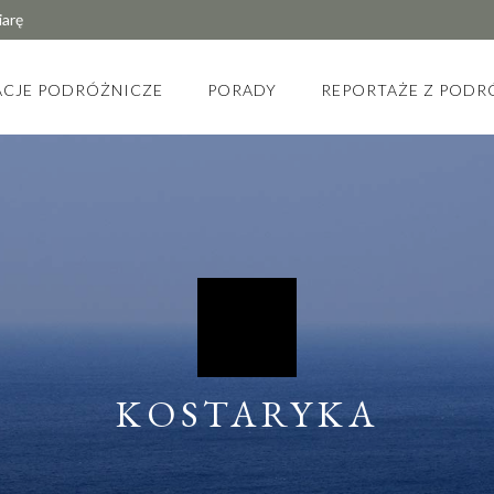
iarę
ACJE PODRÓŻNICZE
PORADY
REPORTAŻE Z PODR
KOSTARYKA