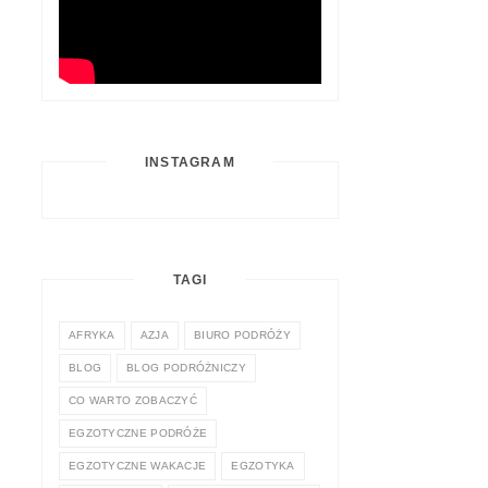
INSTAGRAM
TAGI
AFRYKA
AZJA
BIURO PODRÓŻY
BLOG
BLOG PODRÓŻNICZY
CO WARTO ZOBACZYĆ
EGZOTYCZNE PODRÓŻE
EGZOTYCZNE WAKACJE
EGZOTYKA