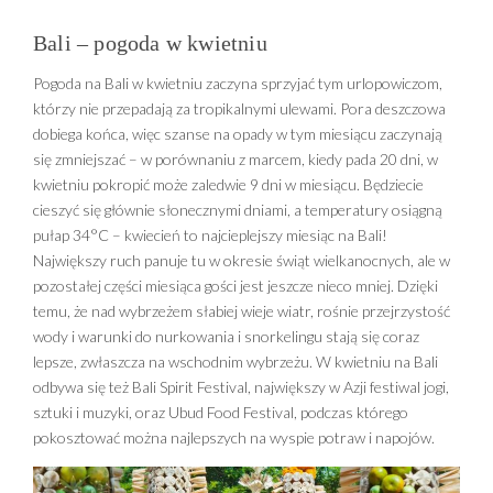
Bali – pogoda w kwietniu
Pogoda na Bali w kwietniu zaczyna sprzyjać tym urlopowiczom,
którzy nie przepadają za tropikalnymi ulewami. Pora deszczowa
dobiega końca, więc szanse na opady w tym miesiącu zaczynają
się zmniejszać – w porównaniu z marcem, kiedy pada 20 dni, w
kwietniu pokropić może zaledwie 9 dni w miesiącu. Będziecie
cieszyć się głównie słonecznymi dniami, a temperatury osiągną
pułap 34°C – kwiecień to najcieplejszy miesiąc na Bali!
Największy ruch panuje tu w okresie świąt wielkanocnych, ale w
pozostałej części miesiąca gości jest jeszcze nieco mniej. Dzięki
temu, że nad wybrzeżem słabiej wieje wiatr, rośnie przejrzystość
wody i warunki do nurkowania i snorkelingu stają się coraz
lepsze, zwłaszcza na wschodnim wybrzeżu. W kwietniu na Bali
odbywa się też Bali Spirit Festival, największy w Azji festiwal jogi,
sztuki i muzyki, oraz Ubud Food Festival, podczas którego
pokosztować można najlepszych na wyspie potraw i napojów.