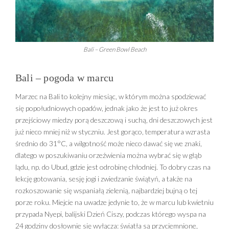
Bali – Green Bowl Beach
Bali – pogoda w marcu
Marzec na Bali to kolejny miesiąc, w którym można spodziewać
się popołudniowych opadów, jednak jako że jest to już okres
przejściowy miedzy porą deszczową i suchą, dni deszczowych jest
już nieco mniej niż w styczniu. Jest gorąco, temperatura wzrasta
średnio do 31°C, a wilgotność może nieco dawać się we znaki,
dlatego w poszukiwaniu orzeźwienia można wybrać się w głąb
lądu, np. do Ubud, gdzie jest odrobinę chłodniej. To dobry czas na
lekcję gotowania, sesję jogi i zwiedzanie świątyń, a także na
rozkoszowanie się wspaniałą zielenią, najbardziej bujną o tej
porze roku. Miejcie na uwadze jedynie to, że w marcu lub kwietniu
przypada Nyepi, balijski Dzień Ciszy, podczas którego wyspa na
24 godziny dosłownie się wyłącza: światła są przyciemnione,