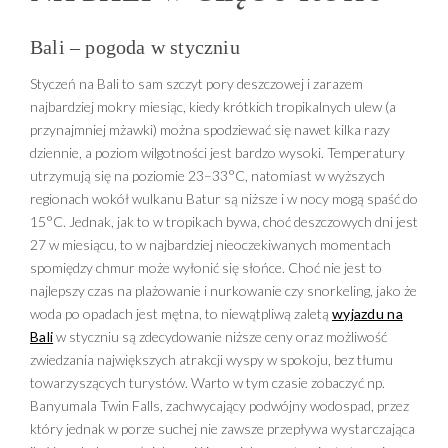
możliwości i atrakcji! Od pól ryżowych, plaż i
wulkanów Bali, przez dzikie zakątki Jawy i Sumatry,
Bali – pogoda w styczniu
aż po egzotyczne Komodo zamieszkiwane przez
Styczeń na Bali to sam szczyt pory deszczowej i zarazem
najprawdziwsze smoki – luksusowe wakacje w
najbardziej mokry miesiąc, kiedy krótkich tropikalnych ulew (a
Indonezji to przygoda, jakiej trudno doświadczyć
przynajmniej mżawki) można spodziewać się nawet kilka razy
gdziekolwiek indziej. Wasze ekskluzywne wczasy w
dziennie, a poziom wilgotności jest bardzo wysoki. Temperatury
Indonezji rozpoczniecie na południowym krańcu
utrzymują się na poziomie 23–33°C, natomiast w wyższych
rajskiej wyspy Bali, gdzie nie dacie rady oprzeć się
regionach wokół wulkanu Batur są niższe i w nocy mogą spaść do
urokowi cudownych, pokrytych białym piaskiem
15°C. Jednak, jak to w tropikach bywa, choć deszczowych dni jest
plaż, wyjątkowym krajobrazom i mistycznym
27 w miesiącu, to w najbardziej nieoczekiwanych momentach
spomiędzy chmur może wyłonić się słońce. Choć nie jest to
świątyniom. Następnie przeniesiecie się do Ubud,
najlepszy czas na plażowanie i nurkowanie czy snorkeling, jako że
gdzie zajrzycie pod podszewkę indonezyjskiej kultury
woda po opadach jest mętna, to niewątpliwą zaletą
wyjazdu na
i tradycji, by na ostatnie dni Waszych luksusowych
Bali
w styczniu są zdecydowanie niższe ceny oraz możliwość
wakacji w Indonezji powrócić na południe i oddać się
zwiedzania największych atrakcji wyspy w spokoju, bez tłumu
wszystkim przyjemnościom, jakie zapewni Wam
towarzyszących turystów. Warto w tym czasie zobaczyć np.
ekskluzywny hotel w Jimbaran.
Banyumala Twin Falls, zachwycający podwójny wodospad, przez
który jednak w porze suchej nie zawsze przepływa wystarczająca