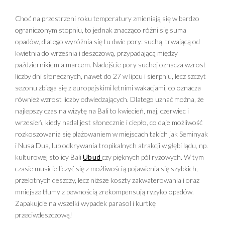
ryżowych, wyjątkowych plaż i wzniosłych gór
odkryjecie starożytną kulturę Balijczyków,
Choć na przestrzeni roku temperatury zmieniają się w bardzo
zabierzemy Was na wyspę Lombok oraz do
ograniczonym stopniu, to jednak znacząco różni się suma
kulturowej stolicy Bali, Ubud. Odkryjcie z nami
opadów, dlatego wyróżnia się tu dwie pory: suchą, trwającą od
Indonezję – bezkresną mozaikę kolorów i smaków.
kwietnia do września i deszczową, przypadającą między
październikiem a marcem. Nadejście pory suchej oznacza wzrost
liczby dni słonecznych, nawet do 27 w lipcu i sierpniu, lecz szczyt
sezonu zbiega się z europejskimi letnimi wakacjami, co oznacza
również wzrost liczby odwiedzających. Dlatego uznać można, że
najlepszy czas na wizytę na Bali to ​​kwiecień, maj, czerwiec i
wrzesień, kiedy nadal jest słonecznie i ciepło, co daje możliwość
rozkoszowania się plażowaniem w miejscach takich jak Seminyak
i Nusa Dua, lub odkrywania tropikalnych atrakcji w głębi lądu, np.
kulturowej stolicy Bali
Ubud
czy pięknych pól ryżowych. W tym
czasie musicie liczyć się z możliwością pojawienia się szybkich,
przelotnych deszczy, lecz niższe koszty zakwaterowania i oraz
mniejsze tłumy z pewnością zrekompensują ryzyko opadów.
Zapakujcie na wszelki wypadek parasol i kurtkę
przeciwdeszczową!