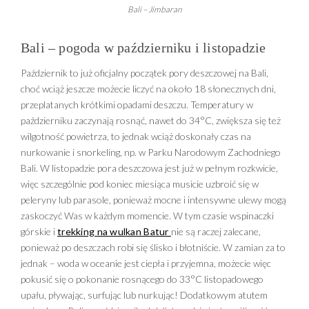
Bali – Jimbaran
Bali – pogoda w październiku i listopadzie
Październik to już oficjalny początek pory deszczowej na Bali,
choć wciąż jeszcze możecie liczyć na około 18 słonecznych dni,
przeplatanych krótkimi opadami deszczu. Temperatury w
październiku zaczynają rosnąć, nawet do 34°C, zwiększa się też
wilgotność powietrza, to jednak wciąż doskonały czas na
nurkowanie i snorkeling, np. w Parku Narodowym Zachodniego
Bali. W listopadzie pora deszczowa jest już w pełnym rozkwicie,
więc szczególnie pod koniec miesiąca musicie uzbroić się w
peleryny lub parasole, ponieważ mocne i intensywne ulewy mogą
zaskoczyć Was w każdym momencie. W tym czasie wspinaczki
górskie i
trekking na wulkan Batur
nie są raczej zalecane,
ponieważ po deszczach robi się ślisko i błotniście. W zamian za to
jednak – woda w oceanie jest ciepła i przyjemna, możecie więc
pokusić się o pokonanie rosnącego do 33°C listopadowego
upału, pływając, surfując lub nurkując! Dodatkowym atutem