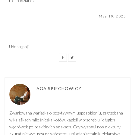
niespodzianek.
May 19, 2025
Udostępnij
AGA SPIECHOWICZ
Zwariowana wariatka o pozytywnym usposobieniu, zagrzebana
w książkach miłośniczka kotów, kąpieli w przeręblu i długich
wędrówek po beskidzkich szlakach. Gdy wystawi nos z lektury i
akurat nie wyrusza na włóczęgę, lubi zgłębiać tajniki zielarstwa,