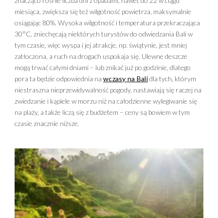
znacząco rośnie liczba dni z opadami, nawet do 22 w ciągu
miesiąca, zwiększa się też wilgotność powietrza, maksymalnie
osiągając 80%. Wysoka wilgotność i temperatura przekraczająca
30°C, zniechęcają niektórych turystów do odwiedzania Bali w
tym czasie, więc wyspa i jej atrakcje, np. świątynie, jest mniej
zatłoczona, a ruch na drogach uspokaja się. Ulewne deszcze
mogą trwać całymi dniami – lub znikać już po godzinie, dlatego
pora ta będzie odpowiednia na
wczasy na Bali
dla tych, którym
niestraszna nieprzewidywalność pogody, nastawiają się raczej na
zwiedzanie i kąpiele w morzu niż na całodzienne wylegiwanie się
na plaży, a także liczą się z budżetem – ceny są bowiem w tym
czasie znacznie niższe.