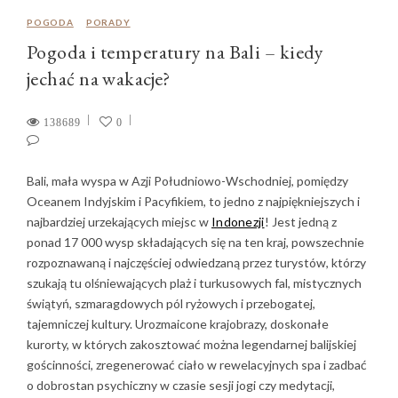
POGODA
PORADY
Pogoda i temperatury na Bali – kiedy
jechać na wakacje?
138689
0
Bali, mała wyspa w Azji Południowo-Wschodniej, pomiędzy
Oceanem Indyjskim i Pacyfikiem, to jedno z najpiękniejszych i
najbardziej urzekających miejsc w
Indonezji
! Jest jedną z
ponad 17 000 wysp składających się na ten kraj, powszechnie
rozpoznawaną i najczęściej odwiedzaną przez turystów, którzy
szukają tu olśniewających plaż i turkusowych fal, mistycznych
świątyń, szmaragdowych pól ryżowych i przebogatej,
tajemniczej kultury. Urozmaicone krajobrazy, doskonałe
kurorty, w których zakosztować można legendarnej balijskiej
gościnności, zregenerować ciało w rewelacyjnych spa i zadbać
o dobrostan psychiczny w czasie sesji jogi czy medytacji,