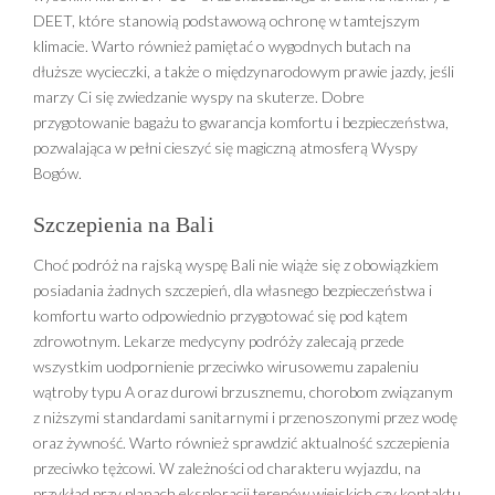
DEET, które stanowią podstawową ochronę w tamtejszym
klimacie. Warto również pamiętać o wygodnych butach na
dłuższe wycieczki, a także o międzynarodowym prawie jazdy, jeśli
marzy Ci się zwiedzanie wyspy na skuterze. Dobre
przygotowanie bagażu to gwarancja komfortu i bezpieczeństwa,
pozwalająca w pełni cieszyć się magiczną atmosferą Wyspy
Bogów.
Szczepienia na Bali
Choć podróż na rajską wyspę Bali nie wiąże się z obowiązkiem
posiadania żadnych szczepień, dla własnego bezpieczeństwa i
komfortu warto odpowiednio przygotować się pod kątem
zdrowotnym. Lekarze medycyny podróży zalecają przede
wszystkim uodpornienie przeciwko wirusowemu zapaleniu
wątroby typu A oraz durowi brzusznemu, chorobom związanym
z niższymi standardami sanitarnymi i przenoszonymi przez wodę
oraz żywność. Warto również sprawdzić aktualność szczepienia
przeciwko tężcowi. W zależności od charakteru wyjazdu, na
przykład przy planach eksploracji terenów wiejskich czy kontaktu