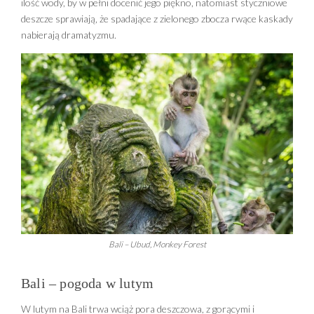
ilość wody, by w pełni docenić jego piękno, natomiast styczniowe
deszcze sprawiają, że spadające z zielonego zbocza rwące kaskady
nabierają dramatyzmu.
Bali – Ubud, Monkey Forest
Bali – pogoda w lutym
W lutym na Bali trwa wciąż pora deszczowa, z gorącymi i