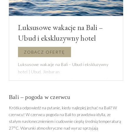
Luksusowe wakacje na Bali –
Ubud i ekskluzywny hotel
Luksusowe wakacje na Bali – Ubud i ekskluzywny
hotel | Ubud, Jimbaran
Spragnieni wypoczynku na najwyższym poziomie?
Zapraszamy na ekskluzywne wakacje na Bali!
Wasze luksusowe wczasy na Bali rozpoczniecie w
Bali – pogoda w czerwcu
Ubud, gdzie w harmonii bajkowych pól ryżowych, gór
Krótka odpowiedź na pytanie, kiedy najlepiej jechać na Bali? W
i wulkanów spotkacie się z mistyczną kulturą
czerwcu! W czerwcu pogoda na Bali to prawdziwa idylla, ze
tutejszych mieszkańców. Następnie zabierzemy Was
stałym nasłonecznieniem i cudownie ciepłą średnią temperaturą
na południe wyspy, gdzie ciesząc się urozmaiconą
27°C. Warunki atmosferyczne nad wyraz sprzyjają
ofertą luksusowego hotelu Four Seasons spędzicie