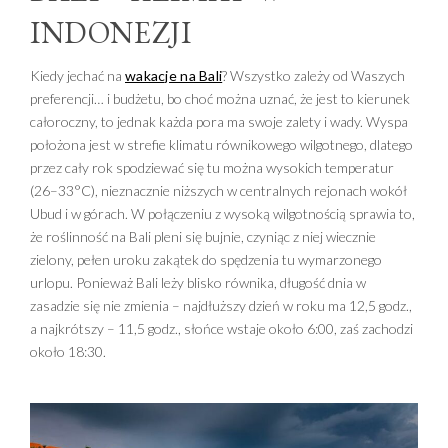
INDONEZJI
Kiedy jechać na
wakacje na Bali
? Wszystko zależy od Waszych
preferencji… i budżetu, bo choć można uznać, że jest to kierunek
całoroczny, to jednak każda pora ma swoje zalety i wady. Wyspa
położona jest w strefie klimatu równikowego wilgotnego, dlatego
przez cały rok spodziewać się tu można wysokich temperatur
(26–33°C), nieznacznie niższych w centralnych rejonach wokół
Ubud i w górach. W połączeniu z wysoką wilgotnością sprawia to,
że roślinność na Bali pleni się bujnie, czyniąc z niej wiecznie
zielony, pełen uroku zakątek do spędzenia tu wymarzonego
urlopu. Ponieważ Bali leży blisko równika, długość dnia w
zasadzie się nie zmienia – najdłuższy dzień w roku ma 12,5 godz.,
a najkrótszy – 11,5 godz., słońce wstaje około 6:00, zaś zachodzi
około 18:30.