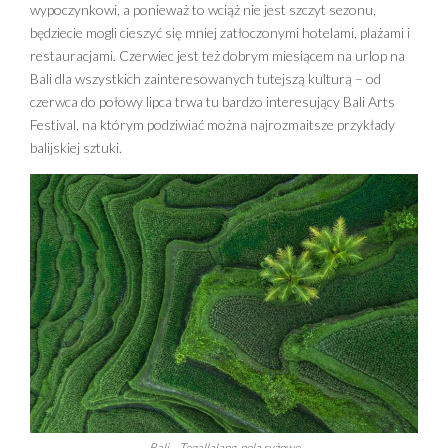
wypoczynkowi, a ponieważ to wciąż nie jest szczyt sezonu,
pozostałą część Waszego ekskluzywnego wyjazdu
będziecie mogli cieszyć się mniej zatłoczonymi hotelami, plażami i
na Bali.
restauracjami. Czerwiec jest też dobrym miesiącem na urlop na
Bali dla wszystkich zainteresowanych tutejszą kulturą – od
czerwca do połowy lipca trwa tu bardzo interesujący Bali Arts
Festival, na którym podziwiać można najrozmaitsze przykłady
balijskiej sztuki.
Bali – Tegallalang, pola ryżowe