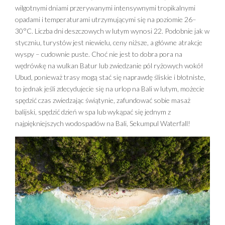
wilgotnymi dniami przerywanymi intensywnymi tropikalnymi
opadami i temperaturami utrzymującymi się na poziomie 26–
30°C. Liczba dni deszczowych w lutym wynosi 22. Podobnie jak w
styczniu, turystów jest niewielu, ceny niższe, a główne atrakcje
wyspy – cudownie puste. Choć nie jest to dobra pora na
wędrówkę na wulkan Batur lub zwiedzanie pól ryżowych wokół
Ubud, ponieważ trasy mogą stać się naprawdę śliskie i błotniste,
to jednak jeśli zdecydujecie się na urlop na Bali w lutym, możecie
spędzić czas zwiedzając świątynie, zafundować sobie masaż
balijski, spędzić dzień w spa lub wykąpać się jednym z
najpiękniejszych wodospadów na Bali, Sekumpul Waterfall!