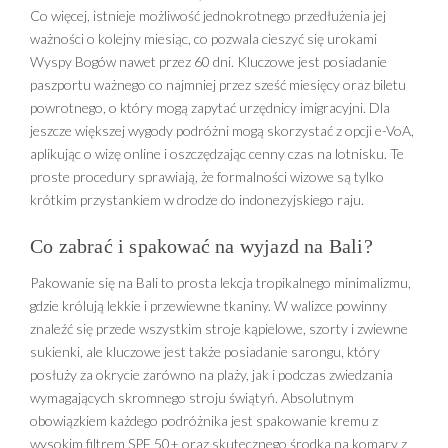
Co więcej, istnieje możliwość jednokrotnego przedłużenia jej
ważności o kolejny miesiąc, co pozwala cieszyć się urokami
Wyspy Bogów nawet przez 60 dni. Kluczowe jest posiadanie
paszportu ważnego co najmniej przez sześć miesięcy oraz biletu
powrotnego, o który mogą zapytać urzędnicy imigracyjni. Dla
jeszcze większej wygody podróżni mogą skorzystać z opcji e-VoA,
aplikując o wizę online i oszczędzając cenny czas na lotnisku. Te
proste procedury sprawiają, że formalności wizowe są tylko
krótkim przystankiem w drodze do indonezyjskiego raju.
Co zabrać i spakować na wyjazd na Bali?
Pakowanie się na Bali to prosta lekcja tropikalnego minimalizmu,
gdzie królują lekkie i przewiewne tkaniny. W walizce powinny
znaleźć się przede wszystkim stroje kąpielowe, szorty i zwiewne
sukienki, ale kluczowe jest także posiadanie sarongu, który
posłuży za okrycie zarówno na plaży, jak i podczas zwiedzania
wymagających skromnego stroju świątyń. Absolutnym
obowiązkiem każdego podróżnika jest spakowanie kremu z
wysokim filtrem SPF 50+ oraz skutecznego środka na komary z