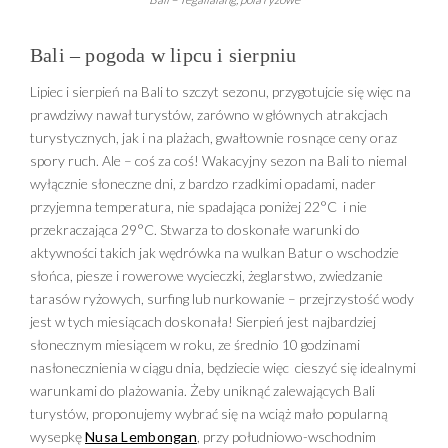
Bali – pogoda w lipcu i sierpniu
Lipiec i sierpień na Bali to szczyt sezonu, przygotujcie się więc na
prawdziwy nawał turystów, zarówno w głównych atrakcjach
turystycznych, jak i na plażach, gwałtownie rosnące ceny oraz
spory ruch. Ale – coś za coś! Wakacyjny sezon na Bali to niemal
wyłącznie słoneczne dni, z bardzo rzadkimi opadami, nader
przyjemna temperatura, nie spadająca poniżej 22°C i nie
przekraczająca 29°C. Stwarza to doskonałe warunki do
aktywności takich jak wędrówka na wulkan Batur o wschodzie
słońca, piesze i rowerowe wycieczki, żeglarstwo, zwiedzanie
tarasów ryżowych, surfing lub nurkowanie – przejrzystość wody
jest w tych miesiącach doskonała! Sierpień jest najbardziej
słonecznym miesiącem w roku, ze średnio 10 godzinami
nasłonecznienia w ciągu dnia, będziecie więc cieszyć się idealnymi
warunkami do plażowania. Żeby uniknąć zalewających Bali
turystów, proponujemy wybrać się na wciąż mało popularną
wysepkę
Nusa Lembongan
, przy południowo-wschodnim