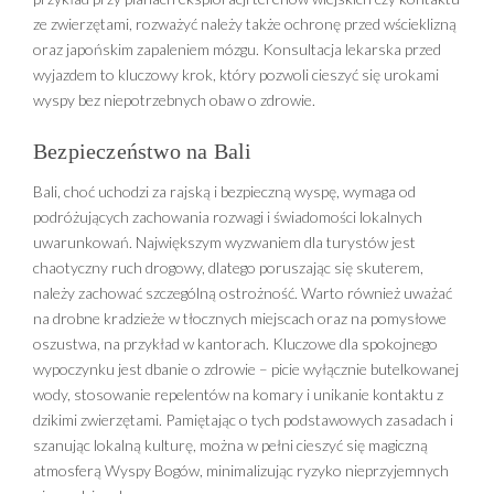
ze zwierzętami, rozważyć należy także ochronę przed wścieklizną
oraz japońskim zapaleniem mózgu. Konsultacja lekarska przed
wyjazdem to kluczowy krok, który pozwoli cieszyć się urokami
wyspy bez niepotrzebnych obaw o zdrowie.
Bezpieczeństwo na Bali
Bali, choć uchodzi za rajską i bezpieczną wyspę, wymaga od
podróżujących zachowania rozwagi i świadomości lokalnych
uwarunkowań. Największym wyzwaniem dla turystów jest
chaotyczny ruch drogowy, dlatego poruszając się skuterem,
należy zachować szczególną ostrożność. Warto również uważać
na drobne kradzieże w tłocznych miejscach oraz na pomysłowe
oszustwa, na przykład w kantorach. Kluczowe dla spokojnego
wypoczynku jest dbanie o zdrowie – picie wyłącznie butelkowanej
wody, stosowanie repelentów na komary i unikanie kontaktu z
dzikimi zwierzętami. Pamiętając o tych podstawowych zasadach i
szanując lokalną kulturę, można w pełni cieszyć się magiczną
atmosferą Wyspy Bogów, minimalizując ryzyko nieprzyjemnych