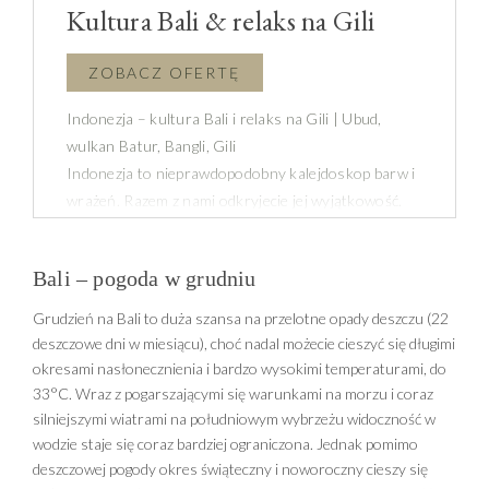
Kultura Bali & relaks na Gili
Indonezja – kultura Bali i relaks na Gili | Ubud,
wulkan Batur, Bangli, Gili
Indonezja to nieprawdopodobny kalejdoskop barw i
wrażeń. Razem z nami odkryjecie jej wyjątkowość.
Proponujemy poznanie prawdziwego Bali i życia jego
mieszkańców. Do tego wyspa Gili – skrawek raju na
Bali – pogoda w grudniu
morzu Balijskim.
Grudzień na Bali to duża szansa na przelotne opady deszczu (22
deszczowe dni w miesiącu), choć nadal możecie cieszyć się długimi
okresami nasłonecznienia i bardzo wysokimi temperaturami, do
33°C. Wraz z pogarszającymi się warunkami na morzu i coraz
silniejszymi wiatrami na południowym wybrzeżu widoczność w
wodzie staje się coraz bardziej ograniczona. Jednak pomimo
deszczowej pogody okres świąteczny i noworoczny cieszy się