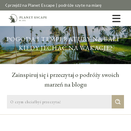
przejdź na Planet Escape | podróże szyte na miarę
POGODA I TEMPERATURY NA BALI –
KIEDY JECHAĆ NA WAKACJE?
Zainspiruj się i przeczytaj o podróży swoich
marzeń na blogu