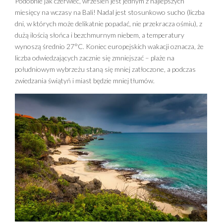
Podobnie jak czerwiec, wrzesień jest jednym z najlepszych
miesięcy na wczasy na Bali! Nadal jest stosunkowo sucho (liczba
dni, w których może delikatnie popadać, nie przekracza ośmiu), z
dużą ilością słońca i bezchmurnym niebem, a temperatury
wynoszą średnio 27°C. Koniec europejskich wakacji oznacza, że ​​
liczba odwiedzających zacznie się zmniejszać – plaże na
południowym wybrzeżu staną się mniej zatłoczone, a podczas
zwiedzania świątyń i miast będzie mniej tłumów.