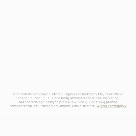
wrażeń
Dlaczego warto z nami podróżować Planet Escape?
100% SZYTE
NA MIARĘ
Każdą ofertę przygotowujemy indywidualnie dla
Klienta
Sam wybierasz rodzaj i standard hotelu
Bierzemy pod uwagę Twoje zainteresowania oraz
Administratorem danych, które tu wpisujesz będziemy My, czyli: Planet
Escape Sp. zoo Sp. K.. Dane będą przetwarzane w celu marketingu
preferowaną intensywność wyjazdu
bezpośredniego naszych produktów i usług. Podstawą prawną
przetwarzania jest uzasadniony interes Administratora.
Więcej szczegółów
SPRAWDZONE
MIEJSCA