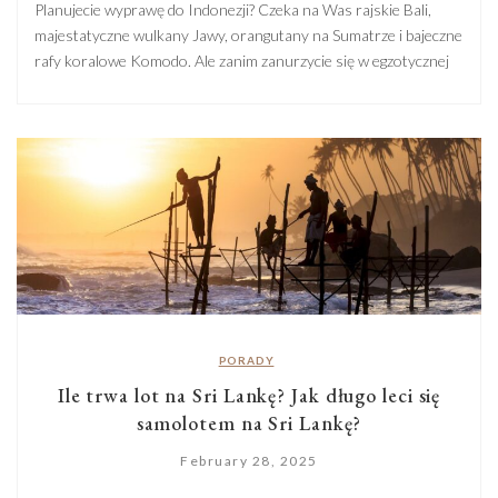
Planujecie wyprawę do Indonezji? Czeka na Was rajskie Bali,
majestatyczne wulkany Jawy, orangutany na Sumatrze i bajeczne
rafy koralowe Komodo. Ale zanim zanurzycie się w egzotycznej
przygodzie, warto pomyśleć o zdrowiu i odpowiednim
przygotowaniu. Choć Indonezja nie wymaga obowiązkowych
szczepień dla podróżnych z Europy, to nie znaczy, że temat
można całkowicie zignorować. Tropikalny klimat i […]
PORADY
Ile trwa lot na Sri Lankę? Jak długo leci się
samolotem na Sri Lankę?
February 28, 2025