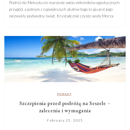
Podróż do Meksyku to marzenie wielu miłośników egzotycznych
przygód, a jednym z największych atutów tego kraju jest jego
niezwykły podwodny świat. Krystalicznie czyste wody Morza
Karaibskiego, Pacyfiku i Zatoki Kalifornijskiej kryją rafy
koralowe, tajemnicze cenoty i wraki statków, niezależnie więc od
tego, czy jesteście początkującymi, czy doświadczonymi nurkami,
Meksyk oferuje niezapomniane doświadczenia, które na długo
[…]
PORADY
Szczepienia przed podróżą na Seszele –
zalecenia i wymagania
February 25, 2025