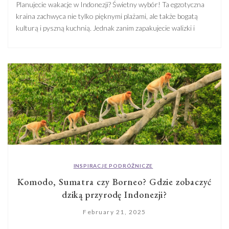
Planujecie wakacje w Indonezji? Świetny wybór! Ta egzotyczna
kraina zachwyca nie tylko pięknymi plażami, ale także bogatą
kulturą i pyszną kuchnią. Jednak zanim zapakujecie walizki i
wyruszycie w tę wymarzoną podróż, jest jedna sprawa, którą
musicie załatwić – wiza! Nie martwcie się, nie jest to tak
straszne, jak się wydaje. Z naszego artykułu dowiecie się […]
INSPIRACJE PODRÓŻNICZE
Komodo, Sumatra czy Borneo? Gdzie zobaczyć
dziką przyrodę Indonezji?
February 21, 2025