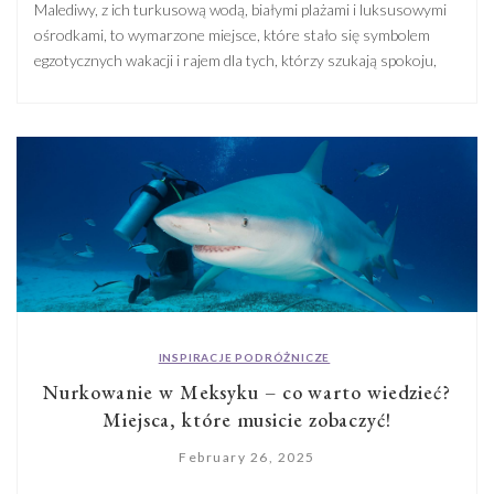
Malediwy, z ich turkusową wodą, białymi plażami i luksusowymi
ośrodkami, to wymarzone miejsce, które stało się symbolem
egzotycznych wakacji i rajem dla tych, którzy szukają spokoju,
piękna natury i niezapomnianych widoków. Jednak, jak w
przypadku każdego podróżnego, przed wyjazdem na Malediwy
warto zapoznać się z niezbędnymi formalnościami, które mogą
się różnić w zależności od celu […]
INSPIRACJE PODRÓŻNICZE
Nurkowanie w Meksyku – co warto wiedzieć?
Miejsca, które musicie zobaczyć!
February 26, 2025