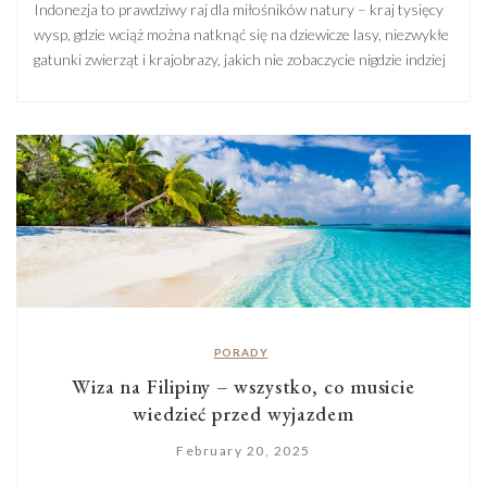
Indonezja to prawdziwy raj dla miłośników natury – kraj tysięcy
wysp, gdzie wciąż można natknąć się na dziewicze lasy, niezwykłe
gatunki zwierząt i krajobrazy, jakich nie zobaczycie nigdzie indziej
na świecie. Jeśli marzycie o bliskim spotkaniu z dziką przyrodą
podczas wycieczki do Indonezji, trzy miejsca powinny znaleźć się
na Waszej liście: Komodo, Sumatra i Borneo. […]
PORADY
Wiza na Filipiny – wszystko, co musicie
wiedzieć przed wyjazdem
February 20, 2025