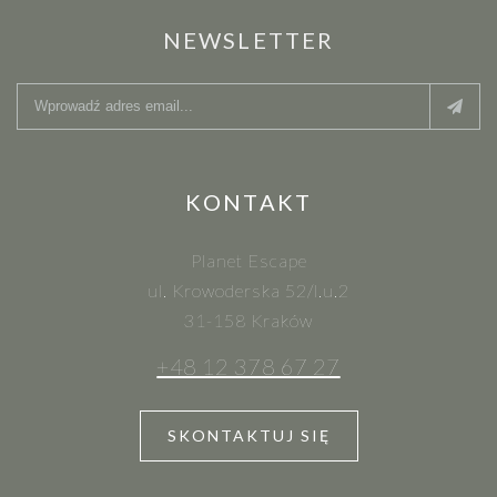
NEWSLETTER
KONTAKT
Planet Escape
ul. Krowoderska 52/l.u.2
31-158 Kraków
+48 12 378 67 27
SKONTAKTUJ SIĘ