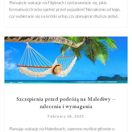
Planujecie wakacje na Filipinach i zastanawiacie się, jakie
formalności trzeba spełnić przed wyjazdem? Niezależnie od tego,
czy wybieracie się na krótki urlop, czy planujecie dłuższy pobyt,
warto wcześniej zapoznać się z zasadami wizowymi. Filipiny wiza
– to temat, który budzi wiele pytań, zwłaszcza w kontekście
możliwości wjazdu bez wiz, kosztów przedłużenia pobytu oraz
dostępnych rodzajów […]
Szczepienia przed podróżą na Malediwy –
zalecenia i wymagania
February 18, 2025
Planując wakacje na Malediwach, zapewne myślicie głównie o