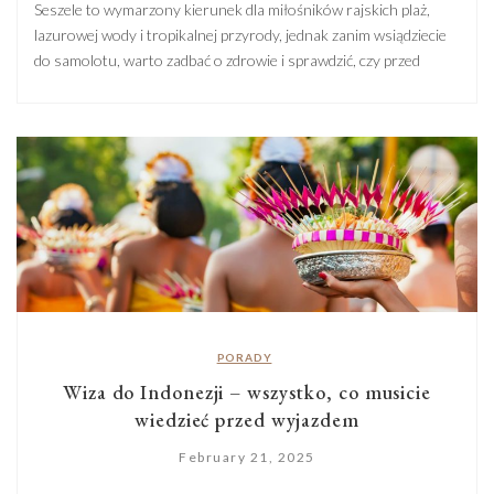
Seszele to wymarzony kierunek dla miłośników rajskich plaż,
lazurowej wody i tropikalnej przyrody, jednak zanim wsiądziecie
do samolotu, warto zadbać o zdrowie i sprawdzić, czy przed
podróżą nie powinniście się zaszczepić. Choć archipelag nie jest
rejonem wysokiego ryzyka pod względem chorób zakaźnych,
kilka szczepień może okazać się przydatnych – zarówno dla
Waszego bezpieczeństwa, jak i […]
PORADY
Wiza do Indonezji – wszystko, co musicie
wiedzieć przed wyjazdem
February 21, 2025