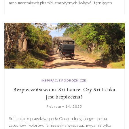
monumentalnych piramid, starożytnych świątyń i tętniących
życiem ulic Kairu, przeszłość ożywa na każdym kroku.
Wyobraźcie sobie podróż, w której nie tylko podziwiacie
najważniejsze zabytki, ale również zanurzacie się w ich historie,
odkrywane pod okiem doświadczonych przewodników i
egiptologów. Dzięki Planet […]
INSPIRACJE PODRÓŻNICZE
Bezpieczeństwo na Sri Lance. Czy Sri Lanka
jest bezpieczna?
February 14, 2025
Sri Lanka to prawdziwa perła Oceanu Indyjskiego – pełna
zapachów i kolorów. Ta niezwykła wyspa zachwyca nie tylko