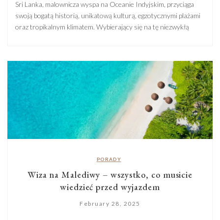
Sri Lanka, malownicza wyspa na Oceanie Indyjskim, przyciąga
swoją bogatą historią, unikatową kulturą, egzotycznymi plażami
oraz tropikalnym klimatem. Wybierający się na tę niezwykłą
wyspę podróżni zadają sobie pytanie o czas podróży – a chociaż
czas lotu na Sri Lankę może się różnić w zależności od wielu
czynników, jego długość jest jednym z ważniejszych aspektów,
które […]
PORADY
Wiza na Malediwy – wszystko, co musicie
wiedzieć przed wyjazdem
February 28, 2025