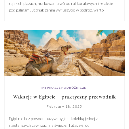
rajskich plażach, nurkowaniu wśród raf koralowych i relaksie
pod palmami. Jednak zanim wyruszycie w podróż, warto
poświęcić chwilę na kwestie zdrowotne – lepiej zapobiegać, niż
martwić się infekcją w środku urlopu. Na szczęście Malediwy nie
wymagają od turystów żadnych obowiązkowych szczepień
(chyba że przyjeżdżacie z kraju, gdzie […]
INSPIRACJE PODRÓŻNICZE
Wakacje w Egipcie – praktyczny przewodnik
February 18, 2025
Egipt nie bez powodu nazywany jest kolebką jednej z
najstarszych cywilizacji na świecie. Tutaj, wśród