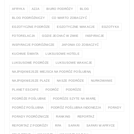
AFRYKA
AZJA
BIURO PODRÓŻY
BLOG
BLOG PODRÓŻNICZY
CO WARTO ZOBACZYĆ
EGZOTYCZNE PODRÓŻE
EGZOTYCZNE WAKACJE
EGZOTYKA
FOTORELACJA
GDZIE JECHAĆ W ZIMIE
INSPIRACJE
INSPIRACJE PODRÓŻNICZE
JAPONIA CO ZOBACZYĆ
KUCHNIE ŚWIATA
LUKSUSOWE HOTELE
LUKSUSOWE PODRÓŻE
LUKSUSOWE WAKACJE
NAJPIĘKNIEJSZE MIEJSCA NA PODRÓŻ POŚLUBNĄ
NAJPIĘKNIEJSZE PLAŻE
NASZE PODRÓŻE
NURKOWANIE
PLANET ESCAPE
PODRÓŻ
PODRÓŻE
PODRÓŻE POŚLUBNE
PODRÓŻE SZYTE NA MIARĘ
PODRÓŻ POŚLUBNA
PODRÓŻ POŚLUBNA INDONEZJA
PORADY
PORADY PODRÓŻNICZE
RANKING
REPORTAŻ
REPORTAŻ Z PODRÓŻY
RPA
SAFARI
SAFARI W AFRYCE