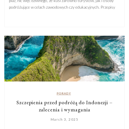
plaż, nic więc dziwnego, że kusi zarówno turystów, jak i osoby
podróżujące w celach zawodowych czy edukacyjnych. Przepisy
dotyczące wiz mogą się różnić w zależności od tego, jak długo
chcecie zostać i jaki jest cel Waszego wyjazdu, więc lepiej
zawczasu dowiedzieć się, czego będziecie potrzebować. Na […]
PORADY
Szczepienia przed podróżą do Indonezji –
zalecenia i wymagania
March 3, 2025