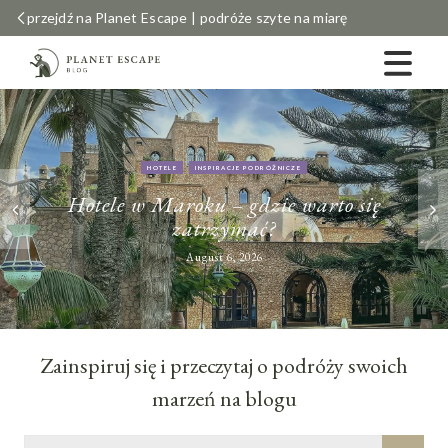
przejdź na Planet Escape | podróże szyte na miarę
HOTELE
INSPIRACJE PODRÓŻNICZE
Hotele w Maroku – gdzie warto się
zatrzymać?
August 6, 2026
Zainspiruj się i przeczytaj o podróży swoich
marzeń na blogu