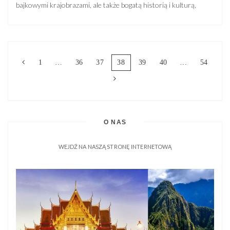
bajkowymi krajobrazami, ale także bogatą historią i kulturą,
która na każdym kroku odkrywa przed Wami coś nowego.
Podróżując po Sri Lance, możecie odkryć starożytne ruiny
Sigiriyi, wspiąć się na imponującą Lwią Skałę i podziwiać
panoramę wyspy z […]
1
…
36
37
38
39
40
…
54
O NAS
WEJDŹ NA NASZĄ STRONĘ INTERNETOWĄ