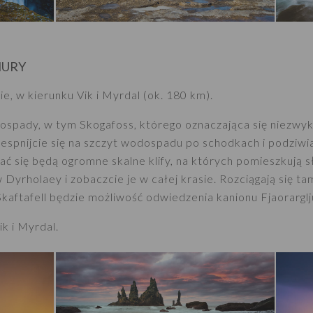
NURY
ie, w kierunku Vik i Myrdal (ok. 180 km).
ospady, w tym Skogafoss, którego oznaczająca się niezwy
spnijcie się na szczyt wodospadu po schodkach i podziwia
ać się będą ogromne skalne klify, na których pomieszkują s
Dyrholaey i zobaczcie je w całej krasie. Rozciągają się ta
Skaftafell będzie możliwość odwiedzenia kanionu Fjaorarglj
k i Myrdal.