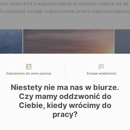
ecie samochód z wypożyczalni przy lotnisku i udacie się d
u spędzicie nocleg i odpoczniecie przed rozpoczynającym s
liwości kontaktu
Zadzwońcie do mnie później
Zostaw wiadomość
Niestety nie ma nas w biurze.
Czy mamy oddzwonić do
Ciebie, kiedy wrócimy do
LIR I ZŁOTY KRĄG
pracy?
ecie Waszą islandzką przygodę. Przed Wami Park Narodowy 