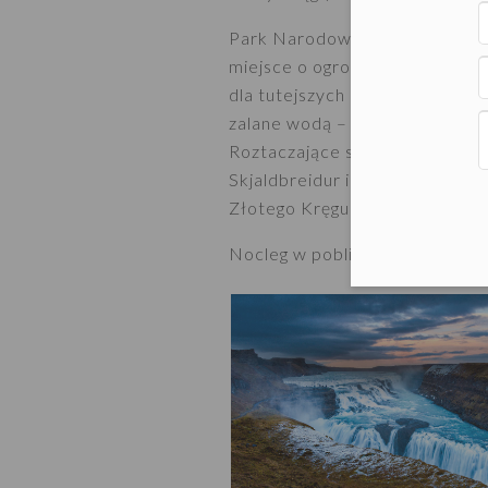
Park Narodowy Thingvellir – p
miejsce o ogromnym znaczeniu:
dla tutejszych mieszkańców jest
zalane wodą – jeśli wrzucicie d
Roztaczające się z wąwozu Alma
Skjaldbreidur i na górę stołow
Złotego Kręgu: wodospad Gullfo
Nocleg w pobliżu Parku Thingve