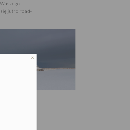
o Waszego
ię jutro road-
Thingvellir i