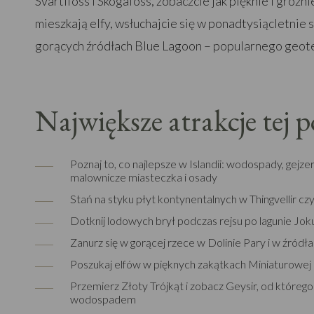
Svartifoss i Skogafoss, zobaczcie jak pięknie i groźn
mieszkają elfy, wsłuchajcie się w ponadtysiącletnie 
gorących źródłach Blue Lagoon – popularnego geot
Największe atrakcje tej 
Poznaj to, co najlepsze w Islandii: wodospady, gejze
malownicze miasteczka i osady
Stań na styku płyt kontynentalnych w Thingvellir 
Dotknij lodowych brył podczas rejsu po lagunie Jok
Zanurz się w gorącej rzece w Dolinie Pary i w źród
Poszukaj elfów w pięknych zakątkach Miniaturowej I
Przemierz Złoty Trójkąt i zobacz Geysir, od któreg
wodospadem