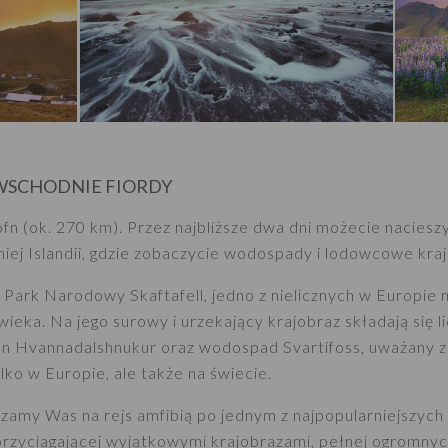
WSCHODNIE FIORDY
n (ok. 270 km). Przez najbliższe dwa dni możecie naciesz
iej Islandii, gdzie zobaczycie wodospady i lodowcowe kraj
Park Narodowy Skaftafell, jedno z nielicznych w Europie 
ieka. Na jego surowy i urzekający krajobraz składają się l
kan Hvannadalshnukur oraz wodospad Svartifoss, uważany z
ko w Europie, ale także na świecie.
amy Was na rejs amfibią po jednym z najpopularniejszych 
przyciągającej wyjątkowymi krajobrazami, pełnej ogromnych