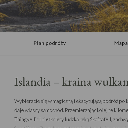
Plan podróży
Mapa
Islandia – kraina wulka
Wybierzcie się w magiczną i ekscytującą podróż po Is
daje własny samochód. Przemierzając kolejne kilom
Thingvellir i nietknięty ludzką ręką Skaftafell, zac