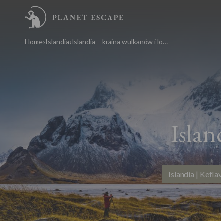
Home
Islandia
Islandia – kraina wulkanów i lodu
Islan
Islandia | Kefla