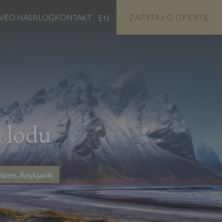
VE
O NAS
BLOG
KONTAKT
ZAPYTAJ O OFERTĘ
EN
i lodu
llsnes, Reykjavik