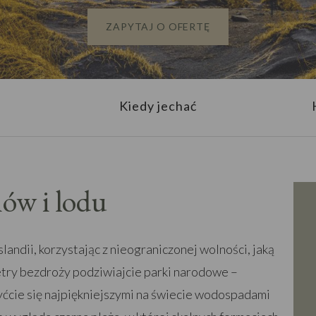
ZAPYTAJ O OFERTĘ
Kiedy jechać
nów i lodu
landii, korzystając z nieograniczonej wolności, jaką
etry bezdroży podziwiajcie parki narodowe –
hwyćcie się najpiękniejszymi na świecie wodospadami