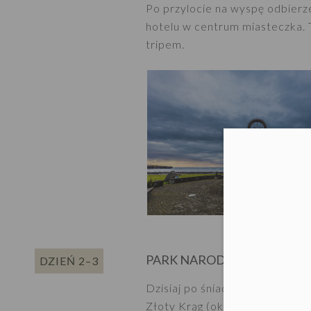
Po przylocie na wyspę odbierz
hotelu w centrum miasteczka. T
tripem.
Moż
PARK NARODOWY THINGVEL
DZIEŃ 2–3
Dzisiaj po śniadaniu rozpoczni
Złoty Krąg (ok. 230 km).