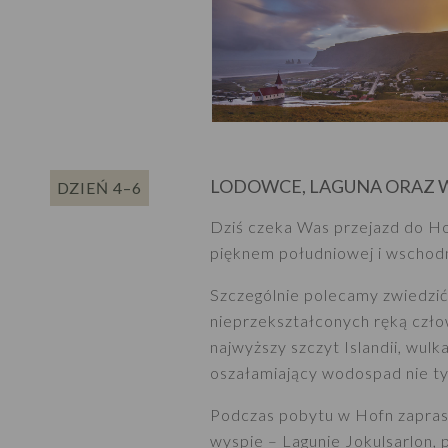
LODOWCE, LAGUNA ORAZ 
DZIEŃ 4–6
Dziś czeka Was przejazd do Hof
pięknem południowej i wschodn
Szczególnie polecamy zwiedzić 
nieprzekształconych ręką człow
najwyższy szczyt Islandii, wul
oszałamiający wodospad nie tyl
Podczas pobytu w Hofn zaprasz
wyspie – Lagunie Jokulsarlon, 