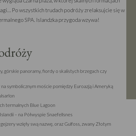
ie wygląda czarna plaża, w której skalnych formacjach
sagi… Po wszystkich trudach podróży zrelaksujcie się w
ermalnego SPA. Islandzka przygoda wzywa!
podróży
ry, górskie panoramy, fiordy o skalistych brzegach czy
czy na symbolicznym moście pomiędzy Euroazją i Ameryką
ulsarlon
łach termalnych Blue Lagoon
slandii – na Półwyspie Snaefellsnes
o gejzery wzięły swą nazwę, oraz Gulfoss, zwany Złotym