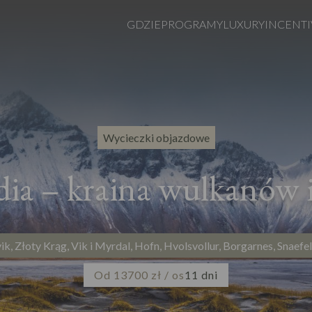
GDZIE
PROGRAMY
LUXURY
INCENTI
Wycieczki objazdowe
dia – kraina wulkanów 
vik, Złoty Krąg, Vik i Myrdal, Hofn, Hvolsvollur, Borgarnes, Snaefe
Od 13700 zł / os
11 dni