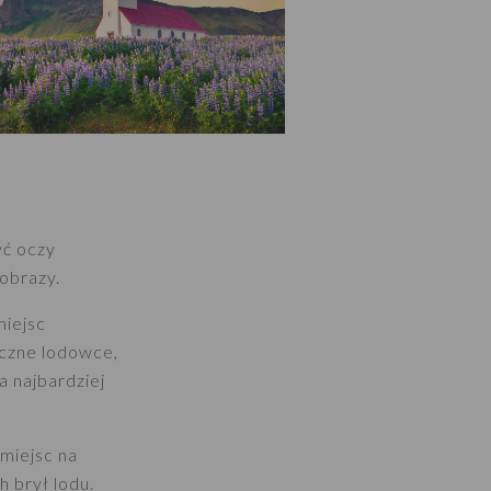
yć oczy
obrazy.
miejsc
iczne lodowce,
a najbardziej
miejsc na
 brył lodu.