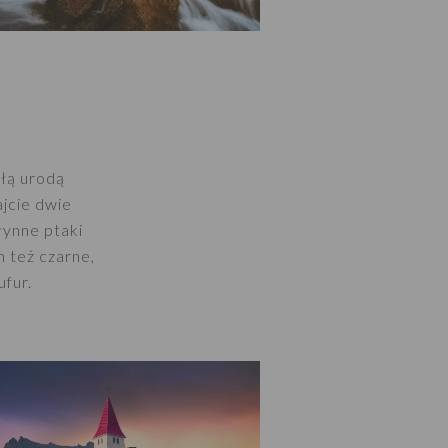
kłą urodą
jcie dwie
łynne ptaki
m też czarne,
ufur.