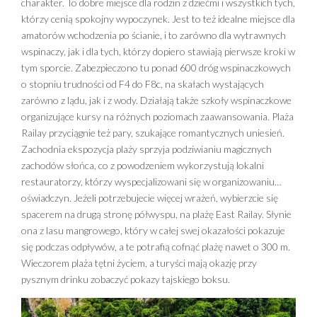
charakter. To dobre miejsce dla rodzin z dziećmi i wszystkich tych,
którzy cenią spokojny wypoczynek. Jest to też idealne miejsce dla
amatorów wchodzenia po ścianie, i to zarówno dla wytrawnych
wspinaczy, jak i dla tych, którzy dopiero stawiają pierwsze kroki w
tym sporcie. Zabezpieczono tu ponad 600 dróg wspinaczkowych
o stopniu trudności od F4 do F8c, na skałach wystających
zarówno z lądu, jak i z wody. Działają także szkoły wspinaczkowe
organizujące kursy na różnych poziomach zaawansowania. Plaża
Railay przyciągnie też pary, szukające romantycznych uniesień.
Zachodnia ekspozycja plaży sprzyja podziwianiu magicznych
zachodów słońca, co z powodzeniem wykorzystują lokalni
restauratorzy, którzy wyspecjalizowani się w organizowaniu…
oświadczyn. Jeżeli potrzebujecie więcej wrażeń, wybierzcie się
spacerem na drugą stronę półwyspu, na plażę East Railay. Słynie
ona z lasu mangrowego, który w całej swej okazałości pokazuje
się podczas odpływów, a te potrafią cofnąć plażę nawet o 300 m.
Wieczorem plaża tętni życiem, a turyści mają okazję przy
pysznym drinku zobaczyć pokazy tajskiego boksu.