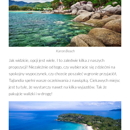
Karon Beach
Jak widzicie, opcji jest wiele. I to zaledwie kilka z naszych
propozycji! Niezależnie od tego, czy wybieracie się z dziećmi na
spokojny wypoczynek, czy chcecie poszaleć w gronie przyjaciół,
Tajlandia spełni wasze oczekiwania z nawiązką. Ciekawych miejsc
jest tu tyle, że wystarczy nawet na kilka wyjazdów. Tak że
pakujcie walizki i w drogę!