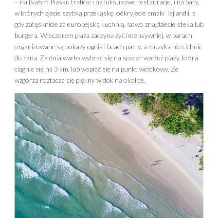
– na Białym Piasku traficie i na luksusowe restauracje, i na bary,
w których zjecie szybką przekąskę, odkryjecie smaki Tajlandii, a
gdy zatęsknicie za europejską kuchnią, łatwo znajdziecie steka lub
burgera. Wieczorem plaża zaczyna żyć intensywniej, w barach
organizowane są pokazy ognia i beach party, a muzyka nie cichnie
do rana. Za dnia warto wybrać się na spacer wzdłuż plaży, która
ciągnie się na 3 km, lub wspiąć się na punkt widokowy. Ze
wzgórza roztacza się piękny widok na okolice.