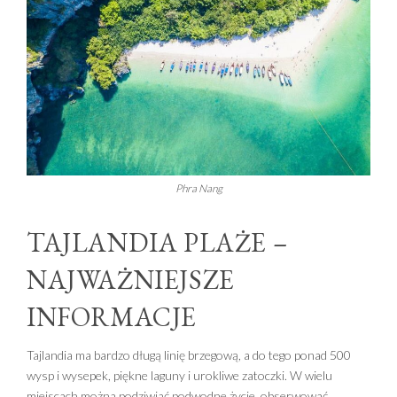
Phra Nang
TAJLANDIA PLAŻE –
NAJWAŻNIEJSZE
INFORMACJE
Tajlandia ma bardzo długą linię brzegową, a do tego ponad 500
wysp i wysepek, piękne laguny i urokliwe zatoczki. W wielu
miejscach można podziwiać podwodne życie, obserwować