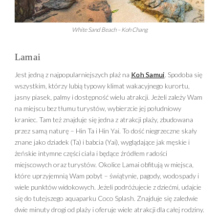
White Sand Beach – Koh Chang
Lamai
Jest jedną z najpopularniejszych plaż na
Koh Samui
. Spodoba się
wszystkim, którzy lubią typowy klimat wakacyjnego kurortu,
jasny piasek, palmy i dostępność wielu atrakcji. Jeżeli zależy Wam
na miejscu bez tłumu turystów, wybierzcie jej południowy
kraniec. Tam też znajduje się jedna z atrakcji plaży, zbudowana
przez samą naturę – Hin Ta i Hin Yai. To dość niegrzeczne skały
znane jako dziadek (Ta) i babcia (Yai), wyglądające jak męskie i
żeńskie intymne części ciała i będące źródłem radości
miejscowych oraz turystów. Okolice Lamai obfitują w miejsca,
które uprzyjemnią Wam pobyt – świątynie, pagody, wodospady i
wiele punktów widokowych. Jeżeli podróżujecie z dziećmi, udajcie
się do tutejszego aquaparku Coco Splash. Znajduje się zaledwie
dwie minuty drogi od plaży i oferuje wiele atrakcji dla całej rodziny.