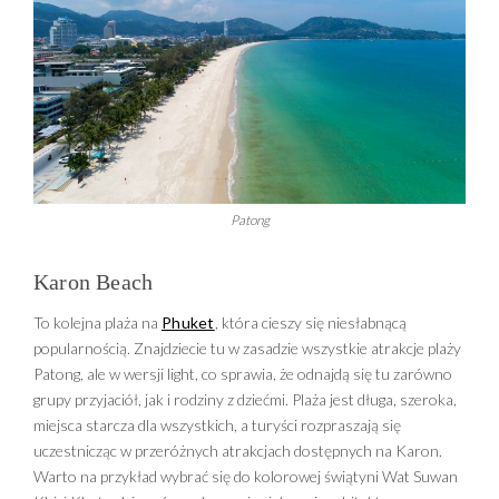
pod pełnymi przepychu, kipiącymi złotem
świątyniami i pałacami rozkładają się skromne
stoiska z obłędnie pachnącym ulicznym jedzeniem.
Następnie czeka Was przygoda w Kanchanaburi,
gdzie poczujecie klimat birmański i zobaczycie słynny
most na rzece Kwai, zaś ostatnie dni luksusowych
wczasów w Tajlandii spędzicie w Krabi i na Koh Phi
Phi – dwóch plażach, mogących konkurować o
Patong
miano najpiękniejszych na świecie.
Karon Beach
To kolejna plaża na
Phuket
, która cieszy się niesłabnącą
popularnością. Znajdziecie tu w zasadzie wszystkie atrakcje plaży
Patong, ale w wersji light, co sprawia, że odnajdą się tu zarówno
grupy przyjaciół, jak i rodziny z dziećmi. Plaża jest długa, szeroka,
miejsca starcza dla wszystkich, a turyści rozpraszają się
uczestnicząc w przeróżnych atrakcjach dostępnych na Karon.
Warto na przykład wybrać się do kolorowej świątyni Wat Suwan