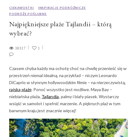
CIEKAWOSTKI
INSPIRACJE PODRÓŻNICZE
PODRÓŻE POŚLUBNE
Najpiękniejsze plaże Tajlandii – którą
wybrać?
30317
1
Czasem chyba każdy ma ochotę choć na chwilę przenieść się w
przestrzeń niemal idealną, na przykład – niczym Leonardo
DiCaprio w słynnym hollywoodzkim filmie – na nierzeczywistą,
rajską plażę
. Ponoć wszystko jest możliwe. Maya Bay –
niebiańska plaża,
Tajlandia
, palmy i biały piasek. Wystarczy
wsiąść w samolot i spełnić marzenie. A pięknych plaż w tym
barwnym kraju jest znacznie więcej!