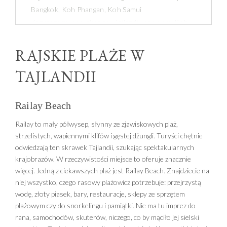
Bangkok, Koh Phangan, Koh Samui
Zapraszamy na wakacje w Tajlandii, na wyspy Koh
Samui i Koh Phangan! Idylliczny krajobraz Koh
Samui, zwanej „wyspą kokosowych drzew”, to
RAJSKIE PLAŻE W
ciągnące się kilometrami piaszczyste plaże, łagodnie
TAJLANDII
kołyszące się palmy i pełne uroku wioski, zaś
egzotyczna Koh Phangan kusi sielską atmosferą i
radością nieskrępowanej zabawy podczas
Railay Beach
comiesięcznych Full Moon Parties. Gotowi na
fantastyczny relaks w wyspiarskiej sielance?
Railay to mały półwysep, słynny ze zjawiskowych plaż,
strzelistych, wapiennymi klifów i gęstej dżungli. Turyści chętnie
odwiedzają ten skrawek Tajlandii, szukając spektakularnych
krajobrazów. W rzeczywistości miejsce to oferuje znacznie
więcej. Jedną z ciekawszych plaż jest Railay Beach. Znajdziecie na
niej wszystko, czego rasowy plażowicz potrzebuje: przejrzystą
wodę, złoty piasek, bary, restauracje, sklepy ze sprzętem
plażowym czy do snorkelingu i pamiątki. Nie ma tu imprez do
rana, samochodów, skuterów, niczego, co by mąciło jej sielski