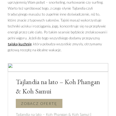
uprzyjemnią Wam pobyt – snorkeling, nurkowanie czy surfing.
Warto też spróbować tego, z czego słynie Tajlandia czyli
tradycyjnego masażu: to zupełnie inne doświadczenie, niż to,
które znacie z typowych salonów. Tajski masaż wykorzystuje
techniki ucisku i rozciągania, jogę, koncentruje się na przepływie
energii przez całe ciało. Po takim seansie będziecie zrelaksowani i
pełni wigoru. Jeżeli do tego wszystkiego dodamy przepyszną
tajską kuchnię
, która pobudza wszystkie zmysły, otrzymamy
gotową receptę na idealne wakacje.
Tajlandia na lato – Koh Phangan
& Koh Samui
Tajlandia na lato – Koh Phangan & Koh Samui |