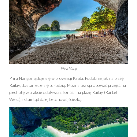
Phra Nang
Phra Nang znajduje się w prowincji Krabi. Podobnie jak na plażę
Railay, dostaniecie się tu łodzią. Można też spróbować przejść na
piechotę w trakcie odpływu z Ton Sai na plażę Railay (Rai Leh
West), i stamtąd dalej betonową ścieżką.