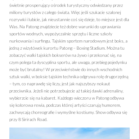
świetnie prosperujący ośrodek turystyczny odwiedzany przez
miliony turystów z całego świata. Więc jeśli szukacie szalonej
rozrywki i lubicie, jak nieustannie coś się dzieje, to miejsce jest dla
Was. Na Patong znajdziecie też dobre warunki do uprawiania
sportów wodnych, wypożyczalnie sprzętu i liczne szkoły
nurkowania i surfingu. Tajskim sportem narodowym jest boks, a
jedną z wizytówek kurortu Patong – Boxing Stadium. Można tu
zobaczyć walki tajskich bokserów na żywo i przekonać się, na
czym polega ta dyscyplina sportu, ale uwaga, przebieg pojedynku
może być brutalny! W przeciwieństwie do innych wschodnich
sztuk walki, w boksie tajskim technika odgrywa rolę drugorzędną
– tym, co naprawdę się liczy, jest jak najszybszy nokaut
przeciwnika. Jeżeli nie potrzebujecie aż takiej dawki adrenaliny,
wybierzcie się na kabaret. Każdego wieczoru w Patong odbywa
się kolorowa rewia, podczas której artyści czarują humorem,
zachwycają choreografie i wymyślne kostiumy. Show odbywa się
przy 8 Sirirach Road.