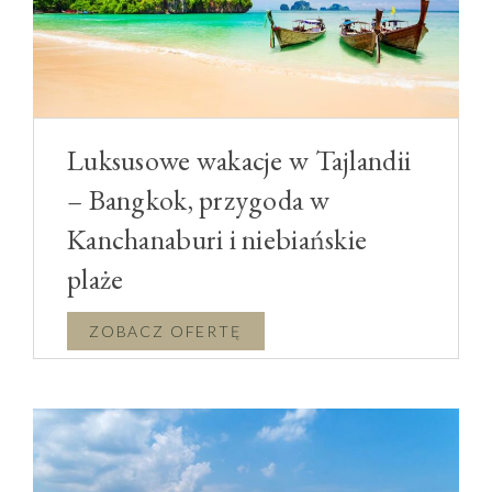
Luksusowe wakacje w Tajlandii
– Bangkok, przygoda w
Kanchanaburi i niebiańskie
plaże
Luksusowe wakacje w Tajlandii – Bangkok, przygoda
w Kanchanaburi i niebiańskie plaże | Bangkok,
Kanchanaburi, Krabi, Koh Phi Phi
Luksusowe wakacje w Tajlandii? Rozpoczniecie od
Bangkoku, oszałamiającego i zachwycającego, gdzie