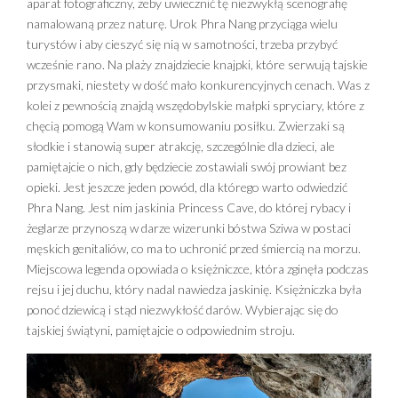
aparat fotograficzny, żeby uwiecznić tę niezwykłą scenografię
namalowaną przez naturę. Urok Phra Nang przyciąga wielu
turystów i aby cieszyć się nią w samotności, trzeba przybyć
wcześnie rano. Na plaży znajdziecie knajpki, które serwują tajskie
przysmaki, niestety w dość mało konkurencyjnych cenach. Was z
kolei z pewnością znajdą wszędobylskie małpki spryciary, które z
chęcią pomogą Wam w konsumowaniu posiłku. Zwierzaki są
słodkie i stanowią super atrakcję, szczególnie dla dzieci, ale
pamiętajcie o nich, gdy będziecie zostawiali swój prowiant bez
opieki. Jest jeszcze jeden powód, dla którego warto odwiedzić
Phra Nang. Jest nim jaskinia Princess Cave, do której rybacy i
żeglarze przynoszą w darze wizerunki bóstwa Sziwa w postaci
męskich genitaliów, co ma to uchronić przed śmiercią na morzu.
Miejscowa legenda opowiada o księżniczce, która zginęła podczas
rejsu i jej duchu, który nadal nawiedza jaskinię. Księżniczka była
ponoć dziewicą i stąd niezwykłość darów. Wybierając się do
tajskiej świątyni, pamiętajcie o odpowiednim stroju.