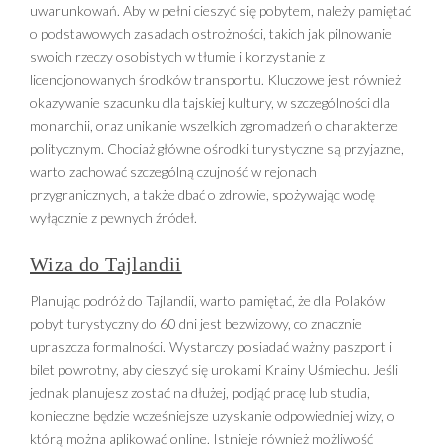
uwarunkowań. Aby w pełni cieszyć się pobytem, należy pamiętać
o podstawowych zasadach ostrożności, takich jak pilnowanie
swoich rzeczy osobistych w tłumie i korzystanie z
licencjonowanych środków transportu. Kluczowe jest również
okazywanie szacunku dla tajskiej kultury, w szczególności dla
monarchii, oraz unikanie wszelkich zgromadzeń o charakterze
politycznym. Chociaż główne ośrodki turystyczne są przyjazne,
warto zachować szczególną czujność w rejonach
przygranicznych, a także dbać o zdrowie, spożywając wodę
wyłącznie z pewnych źródeł.
Wiza do Tajlandii
Planując podróż do Tajlandii, warto pamiętać, że dla Polaków
pobyt turystyczny do 60 dni jest bezwizowy, co znacznie
upraszcza formalności. Wystarczy posiadać ważny paszport i
bilet powrotny, aby cieszyć się urokami Krainy Uśmiechu. Jeśli
jednak planujesz zostać na dłużej, podjąć pracę lub studia,
konieczne będzie wcześniejsze uzyskanie odpowiedniej wizy, o
którą można aplikować online. Istnieje również możliwość