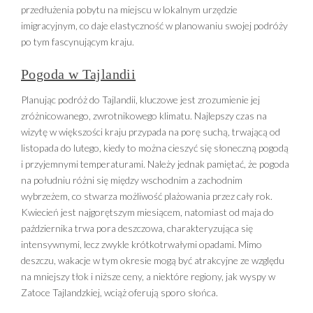
przedłużenia pobytu na miejscu w lokalnym urzędzie
imigracyjnym, co daje elastyczność w planowaniu swojej podróży
po tym fascynującym kraju.
Pogoda w Tajlandii
Planując podróż do Tajlandii, kluczowe jest zrozumienie jej
zróżnicowanego, zwrotnikowego klimatu. Najlepszy czas na
wizytę w większości kraju przypada na porę suchą, trwającą od
listopada do lutego, kiedy to można cieszyć się słoneczną pogodą
i przyjemnymi temperaturami. Należy jednak pamiętać, że pogoda
na południu różni się między wschodnim a zachodnim
wybrzeżem, co stwarza możliwość plażowania przez cały rok.
Kwiecień jest najgorętszym miesiącem, natomiast od maja do
października trwa pora deszczowa, charakteryzująca się
intensywnymi, lecz zwykle krótkotrwałymi opadami. Mimo
deszczu, wakacje w tym okresie mogą być atrakcyjne ze względu
na mniejszy tłok i niższe ceny, a niektóre regiony, jak wyspy w
Zatoce Tajlandzkiej, wciąż oferują sporo słońca.