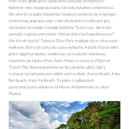
Khiri Khet, gdzie prócz zobaczenia ciekawej architektury
będziecie mieć okazję poznania skrawka lokalnej codzienności.
We wtorki i w piątki dziedziniec świątyni zamienia się w tętniący
życiem targ, pograjcie więc z mieszkańcami w tradycyjne gry,
spróbujcie pysznego i taniego jedzenia. To też czas, aby kupić
pamiątki i egzotyczne owoce. Wasze dzieci kochają dinozaury?
Kto ich nie kocha! Tutejszy Dino Park znajduje się w sztucznym
wulkanie, który od czasu do czasu wybucha. A jeżeli chcecie mieć
pełen ogląd na okolice, wybierzcie się na punkt widokowy,
nazywany po tajsku
Khao Saam Haad
, co oznacza
Wzgórze
Trzech Plaż
.
Nazwa powstała nie bez powodu, gdyż z góry
roztacza się fantastyczny widok na trzy plaże: Karon Beach, Kata
Noi Beach i Kata Yai Beach. To jeden z najlepszych
panoramicznych widoków na Morze Andamańskie w całym
Phuket.