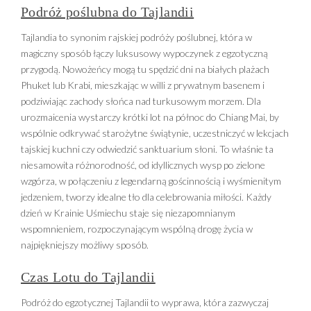
Podróż poślubna do Tajlandii
Tajlandia to synonim rajskiej podróży poślubnej, która w
magiczny sposób łączy luksusowy wypoczynek z egzotyczną
przygodą. Nowożeńcy mogą tu spędzić dni na białych plażach
Phuket lub Krabi, mieszkając w willi z prywatnym basenem i
podziwiając zachody słońca nad turkusowym morzem. Dla
urozmaicenia wystarczy krótki lot na północ do Chiang Mai, by
wspólnie odkrywać starożytne świątynie, uczestniczyć w lekcjach
tajskiej kuchni czy odwiedzić sanktuarium słoni. To właśnie ta
niesamowita różnorodność, od idyllicznych wysp po zielone
wzgórza, w połączeniu z legendarną gościnnością i wyśmienitym
jedzeniem, tworzy idealne tło dla celebrowania miłości. Każdy
dzień w Krainie Uśmiechu staje się niezapomnianym
wspomnieniem, rozpoczynającym wspólną drogę życia w
najpiękniejszy możliwy sposób.
Czas Lotu do Tajlandii
Podróż do egzotycznej Tajlandii to wyprawa, która zazwyczaj