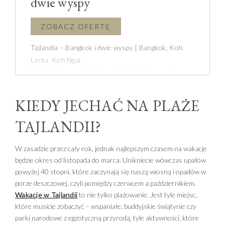
dwie wyspy
Tajlandia – Bangkok i dwie wyspy | Bangkok, Koh
Lanta, Koh Ngai
Tajlandii nie sposób nie pokochać. Jest ona dla
większości kwintesencją egzotyki: tropikalne piękno,
błękit wody, biel piachu, zieleń palm kokosowych
KIEDY JECHAĆ NA PLAŻE
pochylających się nad krystalicznie czystym
TAJLANDII?
morzem. Przed Wami podróż – Bangkok i dwie
rajskie wyspy.
W zasadzie przez cały rok, jednak najlepszym czasem na wakacje
będzie okres od listopada do marca. Unikniecie wówczas upałów
powyżej 40 stopni, które zaczynają się naszą wiosną i opadów w
porze deszczowej, czyli pomiędzy czerwcem a październikiem.
Wakacje w Tajlandii
to nie tylko plażowanie. Jest tyle miejsc,
które musicie zobaczyć – wspaniałe, buddyjskie świątynie czy
parki narodowe z egzotyczną przyrodą, tyle aktywności, które