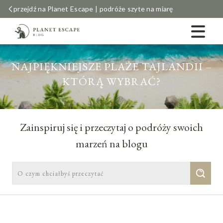
przejdź na Planet Escape | podróże szyte na miarę
NAJPIĘKNIEJSZE PLAŻE TAJLANDII –
KTÓRĄ WYBRAĆ?
Zainspiruj się i przeczytaj o podróży swoich
marzeń na blogu