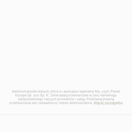
SRI LANKA
Anuradhapura, Sigirya, Dambulla, Kandy,
Peradeniya, Nuwara Eliya, Ella, Yala, Tangalle
Od 16900 zł / os
14 dni
Administratorem danych, które tu wpisujesz będziemy My, czyli: Planet
Escape Sp. zoo Sp. K.. Dane będą przetwarzane w celu marketingu
bezpośredniego naszych produktów i usług. Podstawą prawną
przetwarzania jest uzasadniony interes Administratora.
Więcej szczegółów