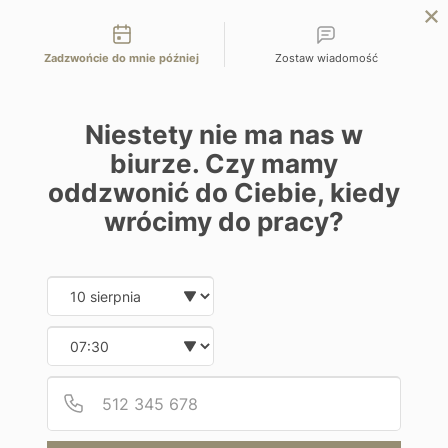
Możliwości kontaktu
EN
ZAPYTAJ O OFERTĘ
Zadzwońcie do mnie później
Zostaw wiadomość
Home
Indonezja
Mistyczne Bali i smoki z Komodo
Niestety nie ma nas w
biurze. Czy mamy
oddzwonić do Ciebie, kiedy
Zwiedzanie i wypoczynek
wrócimy do pracy?
Mistyczne Bali i smoki z Komodo
Date and time slection for sch
Wybierz datę
Indonezja, Indonezja – Bali | Ubud, Flores, Komodo,
Wybierz godzinę
Sanur
Podaj
Numer
Od 17900 zł / os
12 dni