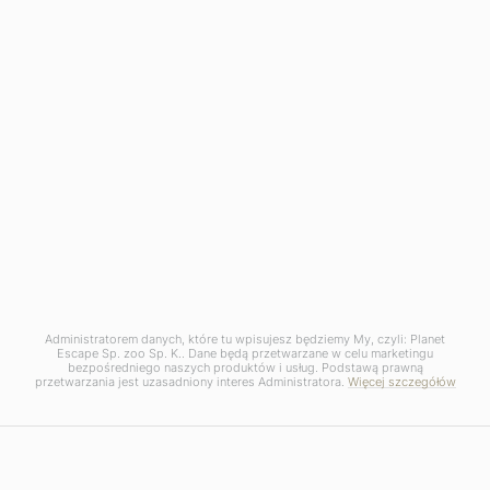
WYKWALIFIKOWANI
SPECJALIŚCI
Wszyscy nasi specjaliści mają bardzo szerokie
doświadczenie podróżnicze
Od A do Z możesz liczyć na obsługę tego samego
specjalisty
Twoja oferta tworzona jest przez specjalistę od
kierunku
Administratorem danych, które tu wpisujesz będziemy My, czyli: Planet
Escape Sp. zoo Sp. K.. Dane będą przetwarzane w celu marketingu
bezpośredniego naszych produktów i usług. Podstawą prawną
przetwarzania jest uzasadniony interes Administratora.
Więcej szczegółów
Zobacz podobne oferty