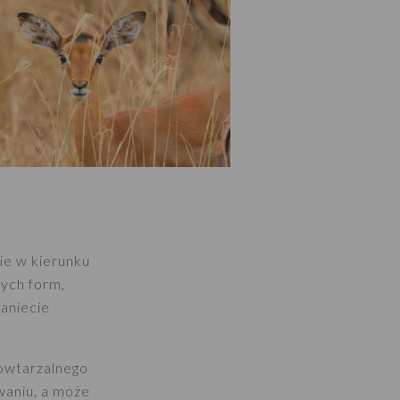
ie w kierunku
nych form,
aniecie
powtarzalnego
waniu, a może