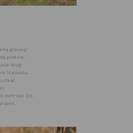
.
arną grzywą?
ada ptaków.
asie drogi
rem Naivasha.
potkać
as
 10 metrów! Do
wrażeń.