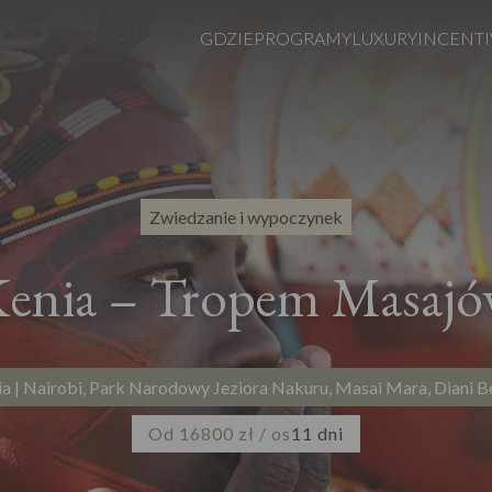
GDZIE
PROGRAMY
LUXURY
INCENTI
Zwiedzanie i wypoczynek
enia – Tropem Masaj
a | Nairobi, Park Narodowy Jeziora Nakuru, Masai Mara, Diani 
Od 16800 zł / os
11 dni