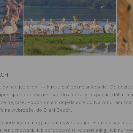
ACH
, by nad jeziorem Nakuru zjeść późne śniadanie. Odjedziec
pierające dech w piersiach krajobrazy rozpadlin, dolin i in
e pejzaże. Popołudniem dojedziecie do Nairobi, tam zost
cie na wybrzeże, do Diani Beach.
 schodzące do niej gaje palmowe dodają temu miejscu nie
u leniuchowaniu lub spróbować sił w snorkelingu lub nurko