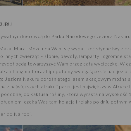
KURU
prywatnym kierowcą do Parku Narodowego Jeziora Nakuru
 Masai Mara. Może uda Wam się wypatrzeć słynne lwy z cz
 innych zwierząt – słonie, bawoły, lamparty i ogromne st
skrzydeł będą towarzyszyć Wam przez całą wycieczkę. W cz
ulkan Longonot oraz hipopotamy wylegające się nad jezio
o Jeziora Nakuru porośniętego lasem akacjowym można s
ną z największych atrakcji parku jest największy w Afryce l
 podobnej do kaktusa rośliny, która wyrasta na wysokość
ołudniem, czeka Was tam kolacja i relaks po dniu pełnym 
er do Nairobi.