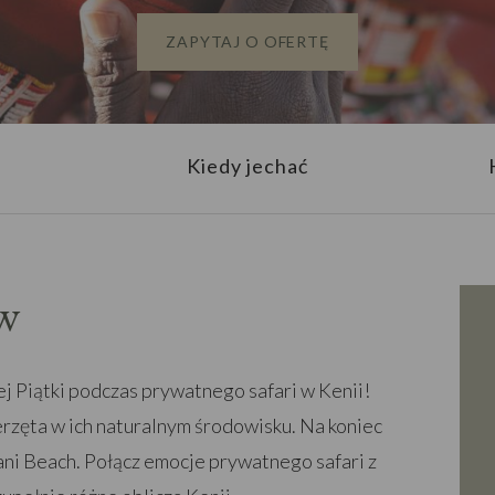
ZAPYTAJ O OFERTĘ
Kiedy jechać
w
ej Piątki podczas prywatnego safari w Kenii!
erzęta w ich naturalnym środowisku. Na koniec
iani Beach. Połącz emocje prywatnego safari z