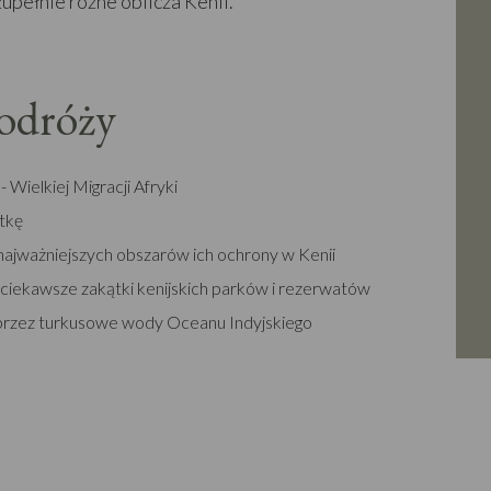
pełnie różne oblicza Kenii.
podróży
Wielkiej Migracji Afryki
ątkę
ajważniejszych obszarów ich ochrony w Kenii
ciekawsze zakątki kenijskich parków i rezerwatów
przez turkusowe wody Oceanu Indyjskiego