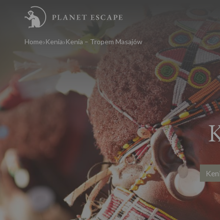
Home
Kenia
Kenia – Tropem Masajów
K
Keni