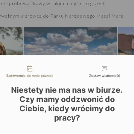
Nie spróbować kawy w takim miejscu to grzech.
prywatnym kierowcą do Parku Narodowego Masai Mara.
liwości kontaktu
Zadzwońcie do mnie później
Zostaw wiadomość
Niestety nie ma nas w biurze.
Czy mamy oddzwonić do
Ciebie, kiedy wrócimy do
ASAI MARA
pracy?
prywatnym kierowcą i przewodnikiem wyruszycie w kierun