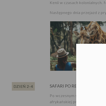
Kenii w czasach kolonialnych. 
Następnego dnia przejazd z 
Moż
SAFARI PO REZERWACIE M
DZIEŃ 2-4
Po wczesnym śniadaniu wraz z 
afrykańskiej przygody.