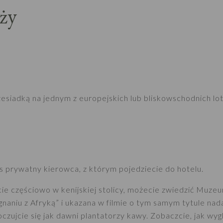
ży
zesiadką na jednym z europejskich lub bliskowschodnich lot
s prywatny kierowca, z którym pojedziecie do hotelu.
cie częściowo w kenijskiej stolicy, możecie zwiedzić Muze
aniu z Afryką” i ukazana w filmie o tym samym tytule nadal 
czujcie się jak dawni plantatorzy kawy. Zobaczcie, jak wyg