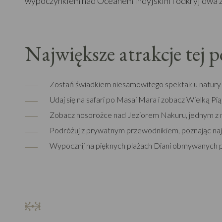
wypoczynkiem nad Oceanem Indyjskim i odkryj dwa zu
Największe atrakcje tej 
Zostań świadkiem niesamowitego spektaklu natury - 
Udaj się na safari po Masai Mara i zobacz Wielką Pi
Zobacz nosorożce nad Jeziorem Nakuru, jednym z n
Podróżuj z prywatnym przewodnikiem, poznając naj
Wypocznij na pięknych plażach Diani obmywanych 