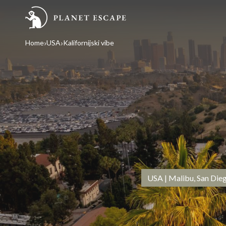
Home
USA
Kalifornijski vibe
USA | Malibu, San Die