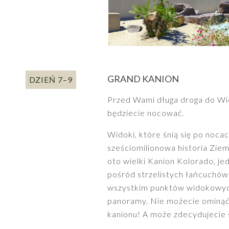
GRAND KANION
DZIEŃ 7–9
Przed Wami długa droga do Wiel
będziecie nocować.
Widoki, które śnią się po noca
sześciomilionowa historia Ziem
oto wielki Kanion Kolorado, j
pośród strzelistych łańcuchów g
wszystkim punktów widokowych,
panoramy. Nie możecie ominąć
kanionu! A może zdecydujecie 