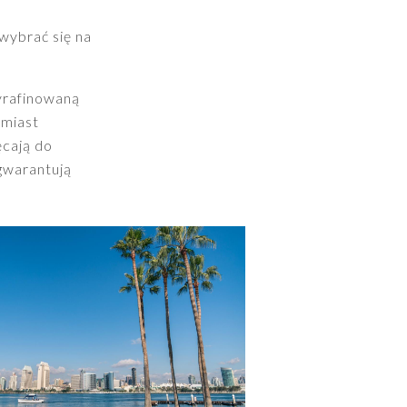
wybrać się na
wyrafinowaną
 miast
ęcają do
 gwarantują