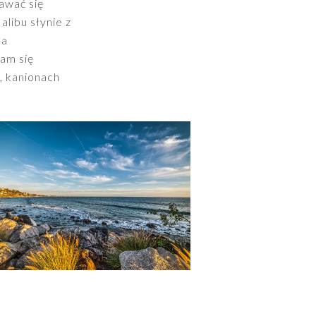
awać się
libu słynie z
la
am się
, kanionach