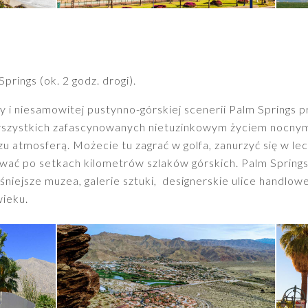
prings (ok. 2 godz. drogi).
 i niesamowitej pustynno-górskiej scenerii Palm Springs p
 wszystkich zafascynowanych nietuzinkowym życiem nocnym
zu atmosferą. Możecie tu zagrać w golfa, zanurzyć się w le
ać po setkach kilometrów szlaków górskich. Palm Springs
iejsze muzea, galerie sztuki, designerskie ulice handlowe
wieku.