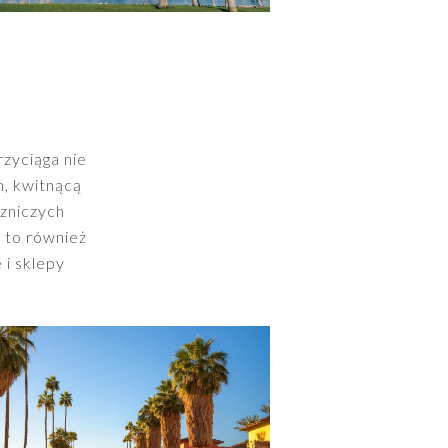
rzyciąga nie
, kwitnącą
czniczych
 to również
 i sklepy