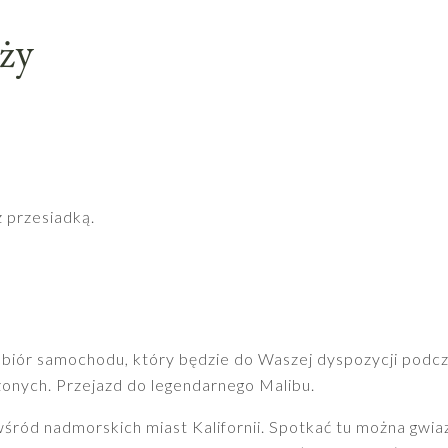
ży
z przesiadką.
dbiór samochodu, który będzie do Waszej dyspozycji podcz
onych. Przejazd do legendarnego Malibu.
 wśród nadmorskich miast Kalifornii. Spotkać tu można gwi