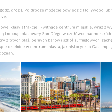
 godz. drogi). Po drodze możecie odwiedzić Hollywood lub 
ive.
owej klasy atrakcje i kwitnące centrum miejskie, wraz z 
jną i nocną uplasowały San Diego w czołówce nadmorskich
y złotych plaż, pełnych barów i szkół surfingowych, zach
ujące dzielnice w centrum miasta, jak historyczna Gaslamp,
 doznań.