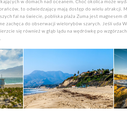
kających w domach nad oceanem. Choć okolica może wyd
rańców, to odwiedzający mają dostęp do wielu atrakcji. Ma
alszych fal na świecie, pobliska plaża Zuma jest magnesem d
e zachęca do obserwacji wielorybów szarych. Jeśli uda W
erzcie się również w głąb lądu na wędrówkę po wzgórzach
.