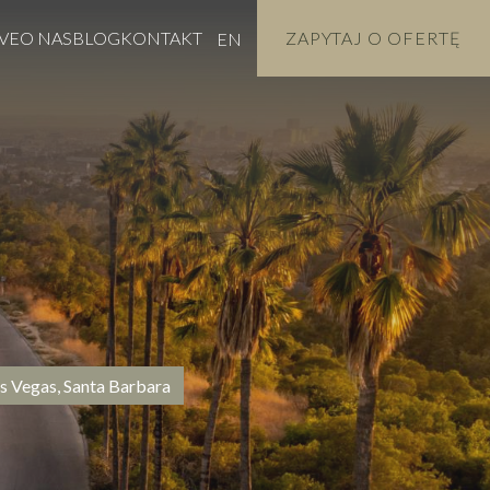
VE
O NAS
BLOG
KONTAKT
ZAPYTAJ O OFERTĘ
EN
s Vegas, Santa Barbara