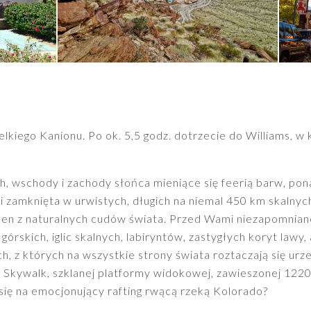
kiego Kanionu. Po ok. 5,5 godz. dotrzecie do Williams, w
ch, wschody i zachody słońca mieniące się feerią barw, po
i zamknięta w urwistych, długich na niemal 450 km skalnyc
eden z naturalnych cudów świata. Przed Wami niezapomnian
órskich, iglic skalnych, labiryntów, zastygłych koryt lawy,
 z których na wszystkie strony świata roztaczają się urz
 Skywalk, szklanej platformy widokowej, zawieszonej 122
się na emocjonujący rafting rwącą rzeką Kolorado?