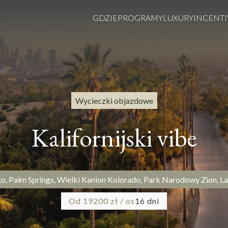
GDZIE
PROGRAMY
LUXURY
INCENTI
Wycieczki objazdowe
Kalifornijski vibe
go, Palm Springs, Wielki Kanion Kolorado, Park Narodowy Zion, La
Od 19200 zł / os
16 dni