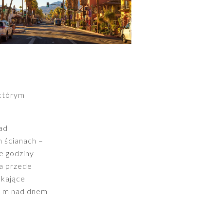
 którym
nad
h ścianach –
e godziny
 a przede
ekające
0 m nad dnem