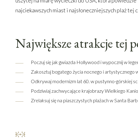
uszytej na miarę wycieczki do USA, która powiedzie
najciekawszych miast i najsłoneczniejszych plaż tej 
Największe atrakcje tej 
Poczuj się jak gwiazda Hollywood i wypocznij w le
Zakosztuj bogatego życia nocnego i artystycznego 
Odkrywaj modernizm lat 60. w pustynno-górskiej sc
Podziwiaj zachwycające krajobrazy Wielkiego Kani
Zrelaksuj się na piaszczystych plażach w Santa Bar