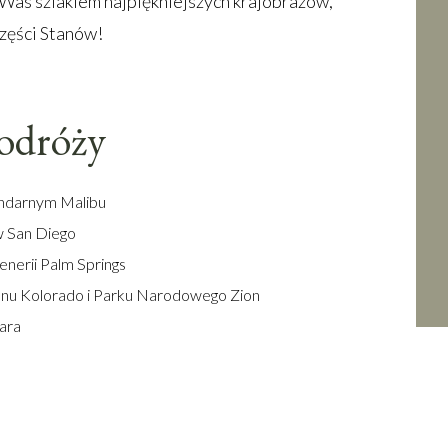
 Was szlakiem najpiękniejszych krajobrazów,
części Stanów!
podróży
gendarnym Malibu
w San Diego
enerii Palm Springs
onu Kolorado i Parku Narodowego Zion
bara