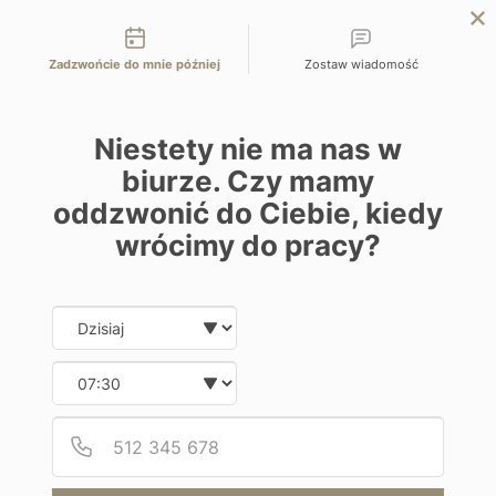
Możliwości kontaktu
EN
ZAPYTAJ O OFERTĘ
Zadzwońcie do mnie później
Zostaw wiadomość
Home
Brazylia
Afro-brazylijski stan Bahia
Niestety nie ma nas w
biurze. Czy mamy
oddzwonić do Ciebie, kiedy
Zwiedzanie i wypoczynek
wrócimy do pracy?
Afro-brazylijski stan Bahia
Date and time slection for sch
Wybierz datę
Brazylia | Salwador, Ilha de Boipeba, Morro do Sao
Wybierz godzinę
Paulo
Podaj
Numer
Od 12400 zł / os
12 dni