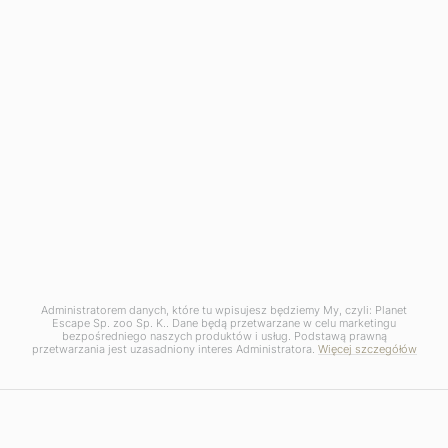
PORADY
Pogoda i temperatury w Bhutanie –
kiedy jechać na wycieczkę?
4 SIERPNIA, 2026
Administratorem danych, które tu wpisujesz będziemy My, czyli: Planet
Escape Sp. zoo Sp. K.. Dane będą przetwarzane w celu marketingu
bezpośredniego naszych produktów i usług. Podstawą prawną
przetwarzania jest uzasadniony interes Administratora.
Więcej szczegółów
ATRAKCJE