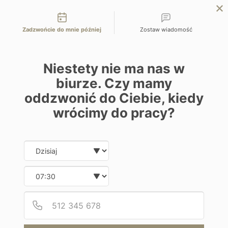
Możliwości kontaktu
EN
ZAPYTAJ O OFERTĘ
Zadzwońcie do mnie później
Zostaw wiadomość
Home
Programy
Vila Dos Orixas Boutique Hotel
Niestety nie ma nas w
biurze. Czy mamy
oddzwonić do Ciebie, kiedy
wrócimy do pracy?
Hotel
Date and time slection for sch
Wybierz datę
Vila Dos Orixas Boutique Hotel
Wybierz godzinę
Brazylia | Morro de Sao Paulo
Podaj
Numer