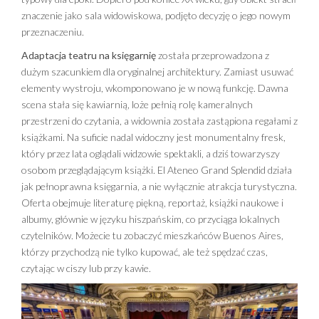
znaczenie jako sala widowiskowa, podjęto decyzję o jego nowym
przeznaczeniu.
Adaptacja teatru na księgarnię
została przeprowadzona z
dużym szacunkiem dla oryginalnej architektury. Zamiast usuwać
elementy wystroju, wkomponowano je w nową funkcję. Dawna
scena stała się kawiarnią, loże pełnią rolę kameralnych
przestrzeni do czytania, a widownia została zastąpiona regałami z
książkami. Na suficie nadal widoczny jest monumentalny fresk,
który przez lata oglądali widzowie spektakli, a dziś towarzyszy
osobom przeglądającym książki. El Ateneo Grand Splendid działa
jak pełnoprawna księgarnia, a nie wyłącznie atrakcja turystyczna.
Oferta obejmuje literaturę piękną, reportaż, książki naukowe i
albumy, głównie w języku hiszpańskim, co przyciąga lokalnych
czytelników. Możecie tu zobaczyć mieszkańców Buenos Aires,
którzy przychodzą nie tylko kupować, ale też spędzać czas,
czytając w ciszy lub przy kawie.