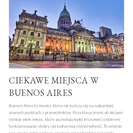
CIEKAWE MIEJSCA W
BUENOS AIRES
Buenos Aires to miasto, które nie kończy się na najbardziej
znanych punktach z przewodników. Poza klasycznymi atrakcjami
istnieje wiele miejsc, które pozwalają lepiej zrozumieć codzienne
funkcjonowanie stolicy i jej kulturową różnorodność. To właśnie
one często robią większe wrażenie niż najbardziej oczywiste