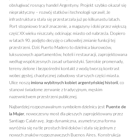
obsługiwać rosnący handel Argentyny. Projekt szybko okazał się
niepraktyczny – rozwój statków i technologii sprawił, że
infrastruktura stała się przestarzała już po kilkunastu latach.
Port stopniowo tracił znaczenie, a magazyny i doki przez większą
część XX wieku niszczały, odcinając miasto od nabrzeża. Dopiero
w latach 90. podjęto decyzję o całkowitej zmianie funkcji tej
przestrzeni. Dziś Puerto Madero to dzielnica biurowców,
luksusowych apartamentów, hoteli i restauracji, zaprojektowana
według współczesnych zasad urbanistyki. Szerokie promenady,
tereny zielone i bezpośredni kontakt z wodą tworzą kontrast
wobec gęstej, chaotycznej zabudowy starszych części miasta.
Ulice noszą
imiona wybitnych kobiet argentyńskiej historii
, co
stanowi świadome zerwanie z tradycyjnym, męskim
nazewnictwem przestrzeni publicznej.
Najbardziej rozpoznawalnym symbolem dzielnicy jest
Puente de
la Mujer
, nowoczesny most dla pieszych zaprojektowany przez
Santiago Calatravę. Jego dynamiczna, asymetryczna forma
wyróżnia się na tle prostych linii doków i stała się jednym z
nowych znaków rozpoznawczych Buenos Aires. Konstrukcja