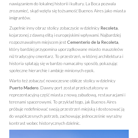
nawiązaniem do lokalnej historii i kultury. La Boca pozwala
zrozumieć, skąd wzięła się tożsamość Buenos Aires jako miasta
imigrantów.
Zupełnie inny obraz stolicy zobaczycie w dzielnicy
Recoleta
,
kojarzonej z dawną elitą i europejskimi wpływami. Najbardziej
rozpoznawalnym miejscem jest
Cementerio de la Recoleta
,
który bardziej przypomina uporządkowane miasto mauzoleów
niż tradycyjny cmentarz. To przestrzeń, w której architektura i
historia splatają się w bardzo namacalny sposób, pokazując
społeczne hierarchie i ambicje minionych epok.
Warto też zobaczyć nowoczesne oblicze stolicy w dzielnicy
Puerto Madero
. Dawny port został przekształcony w
reprezentacyjną część miasta z nową zabudową, restauracjami i
terenami spacerowymi. To przykład tego, jak Buenos Aires
próbuje redefiniować swoją przestrzeń miejską i dostosować ją
do współczesnych potrzeb, zachowując jednocześnie wyraźny
kontrast wobec historycznych dzielnic.