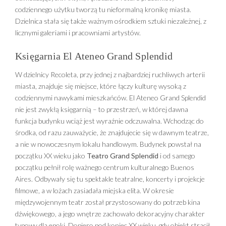
codziennego użytku tworzą tu nieformalną kronikę miasta.
Dzielnica stała się także ważnym ośrodkiem sztuki niezależnej, z
licznymi galeriami i pracowniami artystów.
Księgarnia El Ateneo Grand Splendid
W dzielnicy Recoleta, przy jednej z najbardziej ruchliwych arterii
miasta, znajduje się miejsce, które łączy kulturę wysoką z
codziennymi nawykami mieszkańców. El Ateneo Grand Splendid
nie jest zwykłą księgarnią – to przestrzeń, w której dawna
funkcja budynku wciąż jest wyraźnie odczuwalna. Wchodząc do
środka, od razu zauważycie, że znajdujecie się w dawnym teatrze,
a nie w nowoczesnym lokalu handlowym. Budynek powstał na
początku XX wieku jako
Teatro Grand Splendid
i od samego
początku pełnił rolę ważnego centrum kulturalnego Buenos
Aires. Odbywały się tu spektakle teatralne, koncerty i projekcje
filmowe, a w lożach zasiadała miejska elita. W okresie
międzywojennym teatr został przystosowany do potrzeb kina
dźwiękowego, a jego wnętrze zachowało dekoracyjny charakter
typowy dla epoki. Dopiero pod koniec XX wieku, gdy obiekt stracił