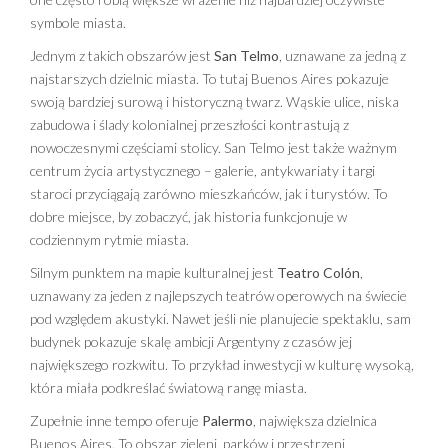
symbole miasta.
Jednym z takich obszarów jest
San Telmo
, uznawane za jedną z
najstarszych dzielnic miasta. To tutaj Buenos Aires pokazuje
swoją bardziej surową i historyczną twarz. Wąskie ulice, niska
zabudowa i ślady kolonialnej przeszłości kontrastują z
nowoczesnymi częściami stolicy. San Telmo jest także ważnym
centrum życia artystycznego – galerie, antykwariaty i targi
staroci przyciągają zarówno mieszkańców, jak i turystów. To
dobre miejsce, by zobaczyć, jak historia funkcjonuje w
codziennym rytmie miasta.
Silnym punktem na mapie kulturalnej jest
Teatro Colón
,
uznawany za jeden z najlepszych teatrów operowych na świecie
pod względem akustyki. Nawet jeśli nie planujecie spektaklu, sam
budynek pokazuje skalę ambicji Argentyny z czasów jej
największego rozkwitu. To przykład inwestycji w kulturę wysoką,
która miała podkreślać światową rangę miasta.
Zupełnie inne tempo oferuje
Palermo
, największa dzielnica
Buenos Aires. To obszar zieleni, parków i przestrzeni