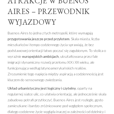
ATRAKCJE W BUENOS
AIRES – PRZEWODNIK
WYJAZDOWY
Buenos Aires to jedna z tych metropolii, które wymagają
przygotowania jeszcze przed przylotem
. Skala miasta, liczba
mieszkańców i tempo codziennego życia sprawiają, że bez
podstawowej orientacji łatwo poczuć się zagubionym. To stolica o
wyraźnie
europejskich ambicjach
, ukształtowana przez fale
imigracji i dynamiczny rozwój przełomu XIX i XX wieku, ale
funkcjonująca według latynoamerykańskich realiów.
Zrozumienie tego napięcia między aspiracją a codziennością jest
kluczem do sensownego zwiedzania.
Układ urbanistyczny jest logiczny i czytelny
, oparty na
regularnej siatce ulic, co ułatwia orientację, ale jednocześnie skala
zabudowy potrafi przytłoczyć. Buenos Aires jest rozległe, gęsto
zamieszkane i bardzo zróżnicowane pod względem społecznym,
dlatego codzienne życie wygląda inaczej w zależności od dzielnicy i