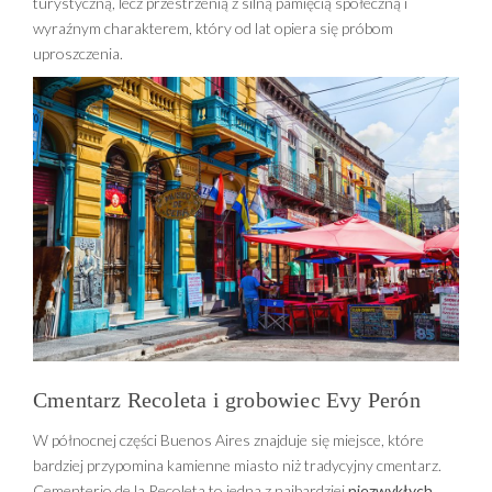
turystyczną, lecz przestrzenią z silną pamięcią społeczną i
wyraźnym charakterem, który od lat opiera się próbom
uproszczenia.
Cmentarz Recoleta i grobowiec Evy Perón
W północnej części Buenos Aires znajduje się miejsce, które
bardziej przypomina kamienne miasto niż tradycyjny cmentarz.
Cementerio de la Recoleta to jedna z najbardziej
niezwykłych