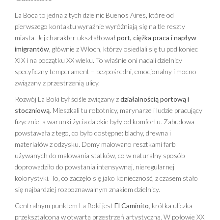
La Boca to jedna z tych dzielnic Buenos Aires, które od
pierwszego kontaktu wyraźnie wyróżniają się na tle reszty
miasta. Jej charakter ukształtował
port, ciężka praca i napływ
imigrantów
, głównie z Włoch, którzy osiedlali się tu pod koniec
XIX i na początku XX wieku. To właśnie oni nadali dzielnicy
specyficzny temperament – bezpośredni, emocjonalny i mocno
związany z przestrzenią ulicy.
Rozwój La Boki był ściśle związany z
działalnością portową i
stoczniową
. Mieszkali tu robotnicy, marynarze i ludzie pracujący
fizycznie, a warunki życia dalekie były od komfortu. Zabudowa
powstawała z tego, co było dostępne: blachy, drewna i
materiałów z odzysku. Domy malowano resztkami farb
używanych do malowania statków, co w naturalny sposób
doprowadziło do powstania intensywnej, nieregularnej
kolorystyki. To, co zaczęło się jako konieczność, z czasem stało
się najbardziej rozpoznawalnym znakiem dzielnicy.
Centralnym punktem La Boki jest
El Caminito
, krótka uliczka
przekształcona w otwartą przestrzeń artystyczną. W połowie XX