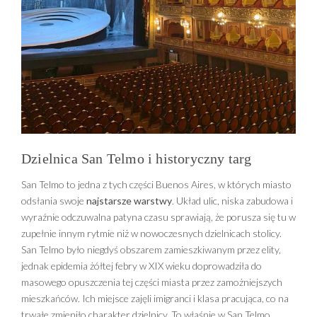
Dzielnica San Telmo i historyczny targ
San Telmo to jedna z tych części Buenos Aires, w których miasto
odsłania swoje
najstarsze warstwy
. Układ ulic, niska zabudowa i
wyraźnie odczuwalna patyna czasu sprawiają, że porusza się tu w
zupełnie innym rytmie niż w nowoczesnych dzielnicach stolicy.
San Telmo było niegdyś obszarem zamieszkiwanym przez elity,
jednak epidemia żółtej febry w XIX wieku doprowadziła do
masowego opuszczenia tej części miasta przez zamożniejszych
mieszkańców. Ich miejsce zajęli imigranci i klasa pracująca, co na
trwałe zmieniło charakter dzielnicy. To właśnie w San Telmo