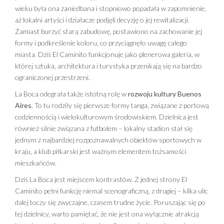
wieku była ona zaniedbana i stopniowo popadała w zapomnienie,
aż lokalni artyści i działacze podjęli decyzję o jej rewitalizacji.
Zamiast burzyć starą zabudowę, postawiono na zachowanie jej
formy i podkreślenie koloru, co przyciągnęło uwagę całego
miasta. Dziś El Caminito funkcjonuje jako plenerowa galeria, w
której sztuka, architektura i turystyka przenikają się na bardzo
ograniczonej przestrzeni.
La Boca odegrała także istotną rolę w
rozwoju kultury Buenos
Aires
. To tu rodziły się pierwsze formy tanga, związane z portową
codziennością i wielokulturowym środowiskiem. Dzielnica jest
również silnie związana z futbolem – lokalny stadion stał się
jednym z najbardziej rozpoznawalnych obiektów sportowych w
kraju, a klub piłkarski jest ważnym elementem tożsamości
mieszkańców.
Dziś La Boca jest miejscem kontrastów. Z jednej strony El
Caminito pełni funkcję niemal scenograficzną, z drugiej – kilka ulic
dalej toczy się zwyczajne, czasem trudne życie. Poruszając się po
tej dzielnicy, warto pamiętać, że nie jest ona wyłącznie atrakcją