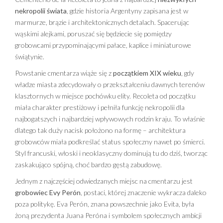
nekropolii świata
, gdzie historia Argentyny zapisana jest w
marmurze, brązie i architektonicznych detalach. Spacerując
wąskimi alejkami, poruszać się będziecie się pomiędzy
grobowcami przypominającymi pałace, kaplice i miniaturowe
świątynie.
Powstanie cmentarza wiąże się z
początkiem XIX wieku
, gdy
władze miasta zdecydowały o przekształceniu dawnych terenów
klasztornych w miejsce pochówku elity. Recoleta od początku
miała charakter prestiżowy i pełniła funkcję nekropolii dla
najbogatszych i najbardziej wpływowych rodzin kraju. To właśnie
dlatego tak duży nacisk położono na formę – architektura
grobowców miała podkreślać status społeczny nawet po śmierci.
Styl francuski, włoski i neoklasyczny dominują tu do dziś, tworząc
zaskakująco spójną, choć bardzo gęstą zabudowę.
Jednym z najczęściej odwiedzanych miejsc na cmentarzu jest
grobowiec Evy Perón
, postaci, której znaczenie wykracza daleko
poza politykę. Eva Perón, znana powszechnie jako Evita, była
żoną prezydenta Juana Peróna i symbolem społecznych ambicji