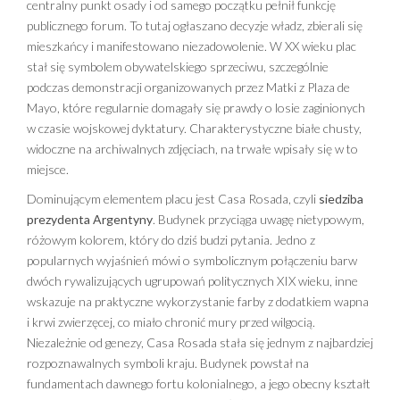
centralny punkt osady i od samego początku pełnił funkcję
publicznego forum. To tutaj ogłaszano decyzje władz, zbierali się
mieszkańcy i manifestowano niezadowolenie. W XX wieku plac
stał się symbolem obywatelskiego sprzeciwu, szczególnie
podczas demonstracji organizowanych przez Matki z Plaza de
Mayo, które regularnie domagały się prawdy o losie zaginionych
w czasie wojskowej dyktatury. Charakterystyczne białe chusty,
widoczne na archiwalnych zdjęciach, na trwałe wpisały się w to
miejsce.
Dominującym elementem placu jest Casa Rosada, czyli
siedziba
prezydenta Argentyny
. Budynek przyciąga uwagę nietypowym,
różowym kolorem, który do dziś budzi pytania. Jedno z
popularnych wyjaśnień mówi o symbolicznym połączeniu barw
dwóch rywalizujących ugrupowań politycznych XIX wieku, inne
wskazuje na praktyczne wykorzystanie farby z dodatkiem wapna
i krwi zwierzęcej, co miało chronić mury przed wilgocią.
Niezależnie od genezy, Casa Rosada stała się jednym z najbardziej
rozpoznawalnych symboli kraju. Budynek powstał na
fundamentach dawnego fortu kolonialnego, a jego obecny kształt