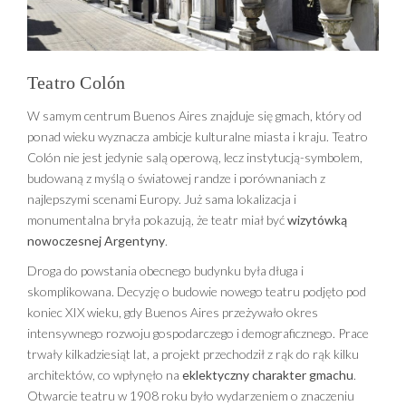
Teatro Colón
W samym centrum Buenos Aires znajduje się gmach, który od
ponad wieku wyznacza ambicje kulturalne miasta i kraju. Teatro
Colón nie jest jedynie salą operową, lecz instytucją-symbolem,
budowaną z myślą o światowej randze i porównaniach z
najlepszymi scenami Europy. Już sama lokalizacja i
monumentalna bryła pokazują, że teatr miał być
wizytówką
nowoczesnej Argentyny
.
Droga do powstania obecnego budynku była długa i
skomplikowana. Decyzję o budowie nowego teatru podjęto pod
koniec XIX wieku, gdy Buenos Aires przeżywało okres
intensywnego rozwoju gospodarczego i demograficznego. Prace
trwały kilkadziesiąt lat, a projekt przechodził z rąk do rąk kilku
architektów, co wpłynęło na
eklektyczny charakter gmachu
.
Otwarcie teatru w 1908 roku było wydarzeniem o znaczeniu