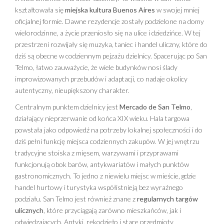
kształtowała się
miejska kultura Buenos Aires
w swojej mniej
oficjalnej formie. Dawne rezydencje zostały podzielone na domy
wielorodzinne, a życie przeniosło się na ulice i dziedzińce. W tej
przestrzeni rozwijały się muzyka, taniec i handel uliczny, które do
dziś są obecne w codziennym pejzażu dzielnicy. Spacerując po San
Telmo, łatwo zauważycie, że wiele budynków nosi ślady
improwizowanych przebudów i adaptacji, co nadaje okolicy
autentyczny, nieupiększony charakter.
Centralnym punktem dzielnicy jest
Mercado de San Telmo
,
działający nieprzerwanie od końca XIX wieku. Hala targowa
powstała jako odpowiedź na potrzeby lokalnej społeczności i do
dziś pełni funkcję miejsca codziennych zakupów. W jej wnętrzu
tradycyjne stoiska z mięsem, warzywami i przyprawami
funkcjonują obok barów, antykwariatów i małych punktów
gastronomicznych. To jedno z niewielu miejsc w mieście, gdzie
handel hurtowy i turystyka współistnieją bez wyraźnego
podziału. San Telmo jest również znane z
regularnych targów
ulicznych
, które przyciągają zarówno mieszkańców, jak i
odwiedzających. Antyki, rękodzieło i stare przedmioty