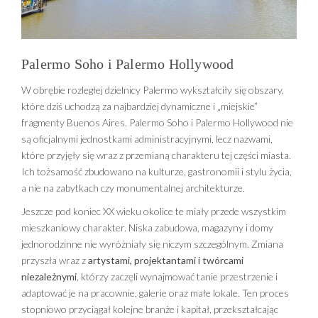
Palermo Soho i Palermo Hollywood
W obrębie rozległej dzielnicy Palermo wykształciły się obszary,
które dziś uchodzą za najbardziej dynamiczne i „miejskie”
fragmenty Buenos Aires. Palermo Soho i Palermo Hollywood nie
są oficjalnymi jednostkami administracyjnymi, lecz nazwami,
które przyjęły się wraz z przemianą charakteru tej części miasta.
Ich tożsamość zbudowano na kulturze, gastronomii i stylu życia,
a nie na zabytkach czy monumentalnej architekturze.
Jeszcze pod koniec XX wieku okolice te miały przede wszystkim
mieszkaniowy charakter. Niska zabudowa, magazyny i domy
jednorodzinne nie wyróżniały się niczym szczególnym. Zmiana
przyszła wraz z
artystami, projektantami i twórcami
niezależnymi
, którzy zaczęli wynajmować tanie przestrzenie i
adaptować je na pracownie, galerie oraz małe lokale. Ten proces
stopniowo przyciągał kolejne branże i kapitał, przekształcając