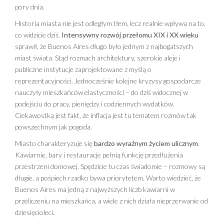
pory dnia.
Historia miasta nie jest odległym tłem, lecz realnie wpływa na to,
co widzicie dziś.
Intensywny rozwój przełomu XIX i XX wieku
sprawił, że Buenos Aires długo było jednym z najbogatszych
miast świata. Stąd rozmach architektury, szerokie aleje i
publiczne instytucje zaprojektowane z myślą o
reprezentacyjności. Jednocześnie kolejne kryzysy gospodarcze
nauczyły mieszkańców elastyczności – do dziś widocznej w
podejściu do pracy, pieniędzy i codziennych wydatków.
Ciekawostką jest fakt, że inflacja jest tu tematem rozmów tak
powszechnym jak pogoda.
Miasto charakteryzuje się
bardzo wyraźnym życiem ulicznym
.
Kawiarnie, bary i restauracje pełnią funkcję przedłużenia
przestrzeni domowej. Spędzicie tu czas świadomie – rozmowy są
długie, a pośpiech rzadko bywa priorytetem. Warto wiedzieć, że
Buenos Aires ma jedną z najwyższych liczb kawiarni w
przeliczeniu na mieszkańca, a wiele z nich działa nieprzerwanie od
dziesięcioleci.