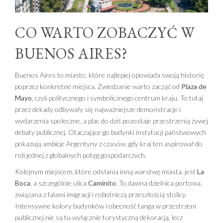
CO WARTO ZOBACZYĆ W
BUENOS AIRES?
Buenos Aires to miasto, które najlepiej opowiada swoją historię
poprzez konkretne miejsca. Zwiedzanie warto zacząć od
Plaza de
Mayo
, czyli politycznego i symbolicznego centrum kraju. To tutaj
przez dekady odbywały się najważniejsze demonstracje i
wydarzenia społeczne, a plac do dziś pozostaje przestrzenią żywej
debaty publicznej. Otaczające go budynki instytucji państwowych
pokazują ambicje Argentyny z czasów, gdy kraj ten aspirował do
roli jednej z globalnych potęg gospodarczych.
Kolejnym miejscem, które odsłania inną warstwę miasta, jest
La
Boca
, a szczególnie ulica
Caminito
. To dawna dzielnica portowa,
związana z falami imigracji i robotniczą przeszłością stolicy.
Intensywne kolory budynków i obecność tanga w przestrzeni
publicznej nie są tu wyłącznie turystyczną dekoracją, lecz