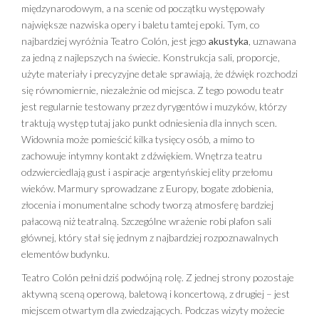
międzynarodowym, a na scenie od początku występowały
największe nazwiska opery i baletu tamtej epoki. Tym, co
najbardziej wyróżnia Teatro Colón, jest jego
akustyka
, uznawana
za jedną z najlepszych na świecie. Konstrukcja sali, proporcje,
użyte materiały i precyzyjne detale sprawiają, że dźwięk rozchodzi
się równomiernie, niezależnie od miejsca. Z tego powodu teatr
jest regularnie testowany przez dyrygentów i muzyków, którzy
traktują występ tutaj jako punkt odniesienia dla innych scen.
Widownia może pomieścić kilka tysięcy osób, a mimo to
zachowuje intymny kontakt z dźwiękiem. Wnętrza teatru
odzwierciedlają gust i aspiracje argentyńskiej elity przełomu
wieków. Marmury sprowadzane z Europy, bogate zdobienia,
złocenia i monumentalne schody tworzą atmosferę bardziej
pałacową niż teatralną. Szczególne wrażenie robi plafon sali
głównej, który stał się jednym z najbardziej rozpoznawalnych
elementów budynku.
Teatro Colón pełni dziś podwójną rolę. Z jednej strony pozostaje
aktywną sceną operową, baletową i koncertową, z drugiej – jest
miejscem otwartym dla zwiedzających. Podczas wizyty możecie