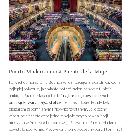
Puerto Madero i most Puente de la Mujer
Po wschodniej stronie Buenos Aires rozciąga się dzielnica, która
najlepiej pokazuje, jak miasto potrafi zmieniać swoje funkcje i
ambicje. Puerto Madero to dziś
najbardziej nowoczesna i
uporządkowana część stolicy
, ale przez długie dekady była
obszarem zapomnianym i niewykorzystanym. Jej obecny
wizerunek jest efektem jednej z największych rewitalizacji
miejskich w Ameryce Południowej. Pierwotnie Puerto Madero
powstało pod koniec XIX wieku jako nowoczesny port, który miał