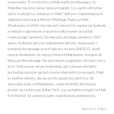
wysp świata. To na lotnisku w Male każdy przybywający na
Malediwy zaczyna swoją rajską przygodę. Czy warto zatrzymać
się tu na dłużej i co zobaczyć w Male? Jednym z najważniejszych
zabytków miasta jest Meczet Wielkiego Piątku w Male.
Zbudowany w 1658 roku meczet i minaret to najstarsze budowle
w mieście o ogromnym znaczeniu kulturowym i przykład
tradycyjnego rzemiosła. Do meczetu przylega cmentarz z XVII
wieku. Podobnie jak inne malediwskie meczety zbudowane z
kamienia koralowego został wpisany na listę UNESCO. Jeżeli
chcecie dowiedzieć się więcej o historii Malediwów, wstąpcie do
Muzeum Narodowego. Na wystawach znajdziecie zarówno starą
broń, historyczne stroje królewskie, jak i ciekawe artefakty
pochodzące jeszcze sprzed czasów islamskich na wyspach. Male
to świetne miejsce, aby po prostu popatrzeć, jak toczy się
zwyczajne życie na Malediwach, z dala od hoteli. Wystarczy
przejść się rankiem po Sultan Park, a po południu wstąpić na Male
Fish Market, by uchwycić kadry malediwskiej codzienności.
March 5, 2025