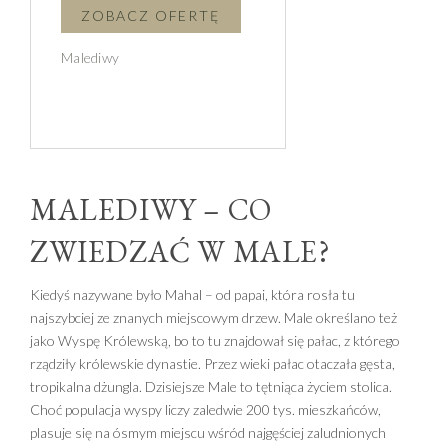
Malediwy
MALEDIWY – CO
ZWIEDZAĆ W MALE?
Kiedyś nazywane było Mahal – od papai, która rosła tu
najszybciej ze znanych miejscowym drzew. Male określano też
jako Wyspę Królewską, bo to tu znajdował się pałac, z którego
rządziły królewskie dynastie. Przez wieki pałac otaczała gęsta,
tropikalna dżungla. Dzisiejsze Male to tętniąca życiem stolica.
Choć populacja wyspy liczy zaledwie 200 tys. mieszkańców,
plasuje się na ósmym miejscu wśród najgęściej zaludnionych