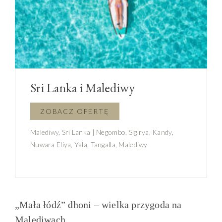
Sri Lanka i Malediwy
Malediwy, Sri Lanka | Negombo, Sigirya, Kandy,
Nuwara Eliya, Yala, Tangalla, Malediwy
„Mała łódź” dhoni – wielka przygoda na
Malediwach