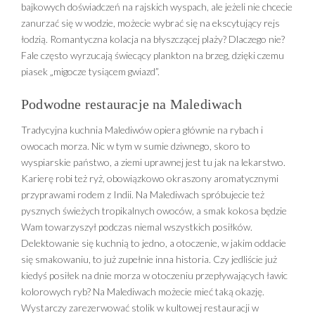
bajkowych doświadczeń na rajskich wyspach, ale jeżeli nie chcecie
zanurzać się w wodzie, możecie wybrać się na ekscytujący rejs
łodzią. Romantyczna kolacja na błyszczącej plaży? Dlaczego nie?
Fale często wyrzucają świecący plankton na brzeg, dzięki czemu
piasek „migocze tysiącem gwiazd”.
Podwodne restauracje na Malediwach
Tradycyjna kuchnia Malediwów opiera głównie na rybach i
owocach morza. Nic w tym w sumie dziwnego, skoro to
wyspiarskie państwo, a ziemi uprawnej jest tu jak na lekarstwo.
Karierę robi też ryż, obowiązkowo okraszony aromatycznymi
przyprawami rodem z Indii. Na Malediwach spróbujecie też
pysznych świeżych tropikalnych owoców, a smak kokosa będzie
Wam towarzyszył podczas niemal wszystkich posiłków.
Delektowanie się kuchnią to jedno, a otoczenie, w jakim oddacie
się smakowaniu, to już zupełnie inna historia. Czy jedliście już
kiedyś posiłek na dnie morza w otoczeniu przepływających ławic
kolorowych ryb? Na Malediwach możecie mieć taką okazję.
Wystarczy zarezerwować stolik w kultowej restauracji w