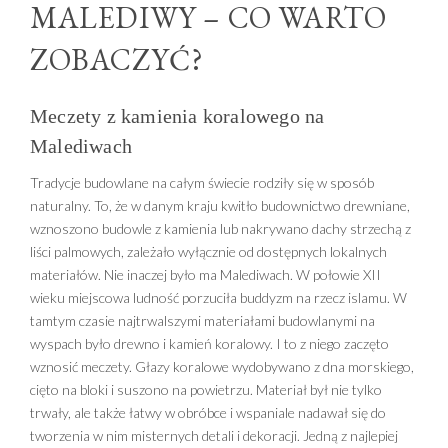
MALEDIWY – CO WARTO
ZOBACZYĆ?
Meczety z kamienia koralowego na
Malediwach
Tradycje budowlane na całym świecie rodziły się w sposób
naturalny. To, że w danym kraju kwitło budownictwo drewniane,
wznoszono budowle z kamienia lub nakrywano dachy strzechą z
liści palmowych, zależało wyłącznie od dostępnych lokalnych
materiałów. Nie inaczej było ma Malediwach. W połowie XII
wieku miejscowa ludność porzuciła buddyzm na rzecz islamu. W
tamtym czasie najtrwalszymi materiałami budowlanymi na
wyspach było drewno i kamień koralowy. I to z niego zaczęto
wznosić meczety. Głazy koralowe wydobywano z dna morskiego,
cięto na bloki i suszono na powietrzu. Materiał był nie tylko
trwały, ale także łatwy w obróbce i wspaniale nadawał się do
tworzenia w nim misternych detali i dekoracji. Jedną z najlepiej