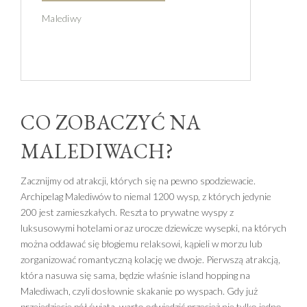
Malediwy
CO ZOBACZYĆ NA
MALEDIWACH?
Zacznijmy od atrakcji, których się na pewno spodziewacie.
Archipelag Malediwów to niemal 1200 wysp, z których jedynie
200 jest zamieszkałych. Reszta to prywatne wyspy z
luksusowymi hotelami oraz urocze dziewicze wysepki, na których
można oddawać się błogiemu relaksowi, kąpieli w morzu lub
zorganizować romantyczną kolację we dwoje. Pierwszą atrakcją,
która nasuwa się sama, będzie właśnie island hopping na
Malediwach, czyli dosłownie skakanie po wyspach. Gdy już
przejedziecie pół świata, warto odwiedzić przecież nie tylko jedno