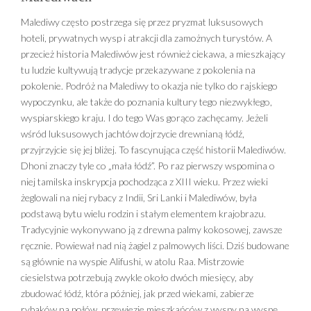
Malediwy często postrzega się przez pryzmat luksusowych
hoteli, prywatnych wysp i atrakcji dla zamożnych turystów. A
przecież historia Malediwów jest również ciekawa, a mieszkający
tu ludzie kultywują tradycje przekazywane z pokolenia na
pokolenie. Podróż na Malediwy to okazja nie tylko do rajskiego
wypoczynku, ale także do poznania kultury tego niezwykłego,
wyspiarskiego kraju. I do tego Was gorąco zachęcamy. Jeżeli
wśród luksusowych jachtów dojrzycie drewnianą łódź,
przyjrzyjcie się jej bliżej. To fascynująca część historii Malediwów.
Dhoni znaczy tyle co „mała łódź”. Po raz pierwszy wspomina o
niej tamilska inskrypcja pochodząca z XIII wieku. Przez wieki
żeglowali na niej rybacy z Indii, Sri Lanki i Malediwów, była
podstawą bytu wielu rodzin i stałym elementem krajobrazu.
Tradycyjnie wykonywano ją z drewna palmy kokosowej, zawsze
ręcznie. Powiewał nad nią żagiel z palmowych liści. Dziś budowane
są głównie na wyspie Alifushi, w atolu Raa. Mistrzowie
ciesielstwa potrzebują zwykle około dwóch miesięcy, aby
zbudować łódź, która później, jak przed wiekami, zabierze
rybaków na połów, przewiezie mieszkańców z wyspy na wyspę