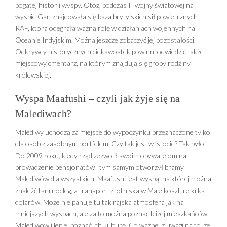
bogatej historii wyspy. Otóż, podczas II wojny światowej na
wyspie Gan znajdowała się baza brytyjskich sił powietrznych
RAF, która odegrała ważną rolę w działaniach wojennych na
Oceanie Indyjskim. Można jeszcze zobaczyć jej pozostałości.
Odkrywcy historycznych ciekawostek powinni odwiedzić także
miejscowy cmentarz, na którym znajdują się groby rodziny
królewskiej.
Wyspa Maafushi – czyli jak żyje się na
Malediwach?
Malediwy uchodzą za miejsce do wypoczynku przeznaczone tylko
dla osób z zasobnym portfelem. Czy tak jest w istocie? Tak było.
Do 2009 roku, kiedy rząd zezwolił swoim obywatelom na
prowadzenie pensjonatów i tym samym otworzył bramy
Malediwów dla wszystkich. Maafushi jest wyspą, na której można
znaleźć tani nocleg, a transport z lotniska w Male kosztuje kilka
dolarów. Może nie panuje tu tak rajska atmosfera jak na
mniejszych wyspach, ale za to można poznać bliżej mieszkańców
Malediwów i lepiej poznać ich kulturę. Co ważne, z uwagi na to, że