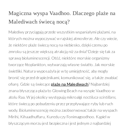
Magiczna wyspa Vaadhoo. Dlaczego plaże na
Malediwach świecą nocą?
Malediwy przyciągają przede wszystkim wspaniałymi plażami, na
których można wypoczywać w rajskiej atmosferze. Ale czy wiecie,
że niektóre plaże świecą nocą na niebiesko, dzięki czemu po
zmroku są jeszcze większą atrakcją niż za dnia? Dzieje się tak za
sprawą bioluminescencji. Otóż, niektóre morskie organizmy
tworzące fitoplankton, wytwarzają własne światło. Jak morskie
świetliki. Natura wyposażyła je w tę umiejętność, aby mogły
bronić się przed drapieżnikami, komunikować się, a także zwabiać
ofiarę. Gdzie są świecące
plaże na Malediwach
? Najbardziej
znana błyszcząca plaża to Glowing Beach na wyspie Vaadhoo w
atolu Raa. W jej okolicy występują mikroalgi
noctiluca scintillans
,
które świecą po pobudzeniu przez przepływające ryby lub ruch
wody. Bioluminescencję można zaobserwować także na wyspach
Mirihi, Kihaadhuffaru, Kuredu czy Fonimagoodhoo. Kąpiel w
błyszczącym morzu jest bezpieczna i jest jednym z najbardziej