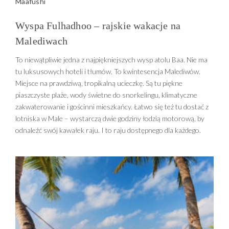
Maafushi
Wyspa Fulhadhoo – rajskie wakacje na
Malediwach
To niewątpliwie jedna z najpiękniejszych wysp atolu Baa. Nie ma
tu luksusowych hoteli i tłumów. To kwintesencja Malediwów.
Miejsce na prawdziwą, tropikalną ucieczkę. Są tu piękne
piaszczyste plaże, wody świetne do snorkelingu, klimatyczne
zakwaterowanie i gościnni mieszkańcy. Łatwo się też tu dostać z
lotniska w Male – wystarczą dwie godziny łodzią motorową, by
odnaleźć swój kawałek raju. I to raju dostępnego dla każdego.