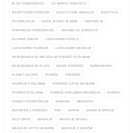
BLOG PODRÓŻNICZY
CO WARTO ZOBACZYĆ
EGZOTYCZNE PODRÓŻE
EGZOTYCZNE WAKACJE
EGZOTYKA
FOTORELACJA
GDZIE JECHAĆ W ZIMIE
INSPIRACJE
INSPIRACJE PODRÓŻNICZE
JAPONIA CO ZOBACZYĆ
KUCHNIE ŚWIATA
LUKSUSOWE HOTELE
LUKSUSOWE PODRÓŻE
LUKSUSOWE WAKACJE
NAJPIĘKNIEJSZE MIEJSCA NA PODRÓŻ POŚLUBNĄ
NAJPIĘKNIEJSZE PLAŻE
NASZE PODRÓŻE
NURKOWANIE
PLANET ESCAPE
PODRÓŻ
PODRÓŻE
PODRÓŻE POŚLUBNE
PODRÓŻE SZYTE NA MIARĘ
PODRÓŻ POŚLUBNA
PODRÓŻ POŚLUBNA INDONEZJA
PORADY
PORADY PODRÓŻNICZE
RANKING
REPORTAŻ
REPORTAŻ Z PODRÓŻY
RPA
SAFARI
SAFARI W AFRYCE
SELF DRIVE
WAKACJE
WAKACJE NA BALI
WAKACJE SZYTE NA MIARĘ
WAKACJE Z DZIEĆMI