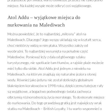
miejsce. Na każdej wyspie może odkryć coś wyjątkowego.
Atol Addu – wyjątkowe miejsca do
nurkowania na Malediwach
Można powiedzieć, że to najbardziej „miłosny” atol na
Malediwach. Dlaczego? Jego wyspy układają się w kształt serca,
choć niektórzy widzą w nim ptaka. Wszystko zależy od
wyobraźni. To najbardziej wysunięta na południe część
Malediwów. Ponieważ leży z dala od głównego szlaku
turystycznego, nie spotkacie tam tłumów, a rajskie plaże możecie
mieć tylko dla siebie. Atol Addu jest jednym z niewielu na
Malediwach, na którym znajdują się naturalne jeziora słonej
wody. Również jako jedyny nie został dotknięty globalnym
blaknięciem koralowców w 1998 roku, dzięki czemu tutejsze rafy
są wyjątkowe, a bogactwo podwodnego świata zachwyca
olbrzymią różnorodnością życia morskiego. To doskonałe miejsce
do nurkowania. Do tego prawdziwą gratką jest największy wrak
statku na Malediwach – British Loyalty. I tu warto wspomnieć o