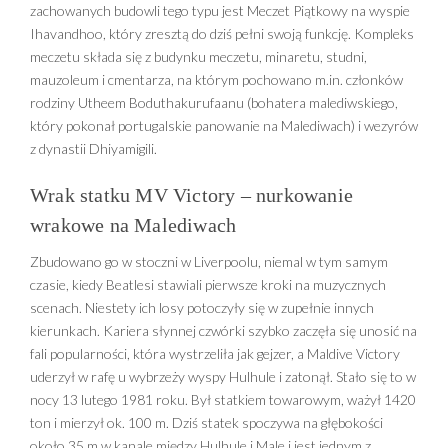
zachowanych budowli tego typu jest Meczet Piątkowy na wyspie
Ihavandhoo, który zresztą do dziś pełni swoją funkcję. Kompleks
meczetu składa się z budynku meczetu, minaretu, studni,
mauzoleum i cmentarza, na którym pochowano m.in. członków
rodziny Utheem Boduthakurufaanu (bohatera malediwskiego,
który pokonał portugalskie panowanie na Malediwach) i wezyrów
z dynastii Dhiyamigili.
Wrak statku MV Victory – nurkowanie
wrakowe na Malediwach
Zbudowano go w stoczni w Liverpoolu, niemal w tym samym
czasie, kiedy Beatlesi stawiali pierwsze kroki na muzycznych
scenach. Niestety ich losy potoczyły się w zupełnie innych
kierunkach. Kariera słynnej czwórki szybko zaczęła się unosić na
fali popularności, która wystrzeliła jak gejzer, a Maldive Victory
uderzył w rafę u wybrzeży wyspy Hulhule i zatonął. Stało się to w
nocy 13 lutego 1981 roku. Był statkiem towarowym, ważył 1420
ton i mierzył ok. 100 m. Dziś statek spoczywa na głębokości
około 35 m w kanale między Hulhule i Male i jest jednym z