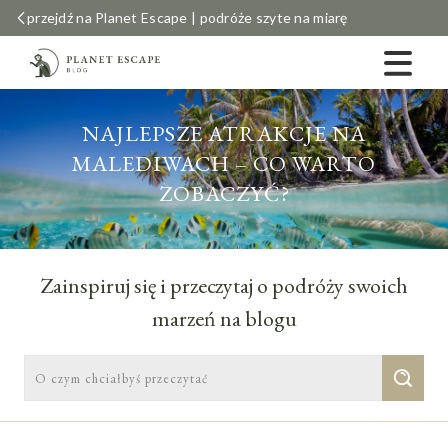
przejdź na Planet Escape | podróże szyte na miarę
NAJLEPSZE ATRAKCJE NA
MALEDIWACH – CO WARTO
ZOBACZYĆ?
Zainspiruj się i przeczytaj o podróży swoich
marzeń na blogu