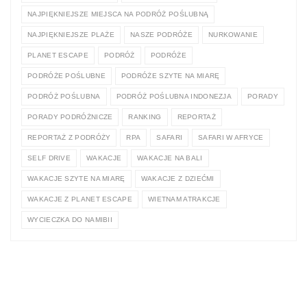
NAJPIĘKNIEJSZE MIEJSCA NA PODRÓŻ POŚLUBNĄ
NAJPIĘKNIEJSZE PLAŻE
NASZE PODRÓŻE
NURKOWANIE
PLANET ESCAPE
PODRÓŻ
PODRÓŻE
PODRÓŻE POŚLUBNE
PODRÓŻE SZYTE NA MIARĘ
PODRÓŻ POŚLUBNA
PODRÓŻ POŚLUBNA INDONEZJA
PORADY
PORADY PODRÓŻNICZE
RANKING
REPORTAŻ
REPORTAŻ Z PODRÓŻY
RPA
SAFARI
SAFARI W AFRYCE
SELF DRIVE
WAKACJE
WAKACJE NA BALI
WAKACJE SZYTE NA MIARĘ
WAKACJE Z DZIEĆMI
WAKACJE Z PLANET ESCAPE
WIETNAM ATRAKCJE
WYCIECZKA DO NAMIBII