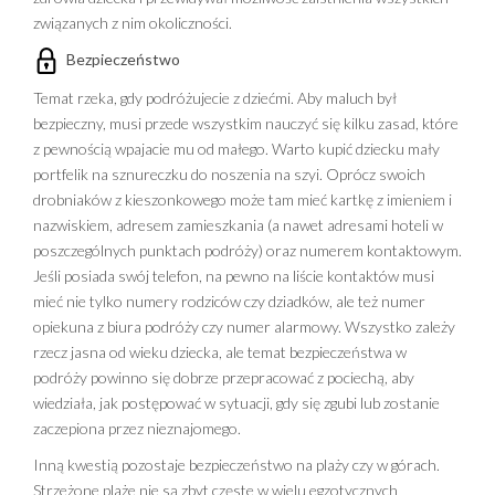
związanych z nim okoliczności.
Bezpieczeństwo
Temat rzeka, gdy podróżujecie z dziećmi. Aby maluch był
bezpieczny, musi przede wszystkim nauczyć się kilku zasad, które
z pewnością wpajacie mu od małego. Warto kupić dziecku mały
portfelik na sznureczku do noszenia na szyi. Oprócz swoich
drobniaków z kieszonkowego może tam mieć kartkę z imieniem i
nazwiskiem, adresem zamieszkania (a nawet adresami hoteli w
poszczególnych punktach podróży) oraz numerem kontaktowym.
Jeśli posiada swój telefon, na pewno na liście kontaktów musi
mieć nie tylko numery rodziców czy dziadków, ale też numer
opiekuna z biura podróży czy numer alarmowy. Wszystko zależy
rzecz jasna od wieku dziecka, ale temat bezpieczeństwa w
podróży powinno się dobrze przepracować z pociechą, aby
wiedziała, jak postępować w sytuacji, gdy się zgubi lub zostanie
zaczepiona przez nieznajomego.
Inną kwestią pozostaje bezpieczeństwo na plaży czy w górach.
Strzeżone plaże nie są zbyt częste w wielu egzotycznych