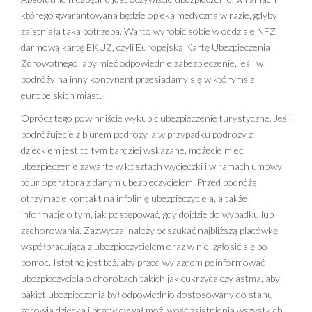
którego gwarantowana będzie opieka medyczna w razie, gdyby
zaistniała taka potrzeba. Warto wyrobić sobie w oddziale NFZ
darmową kartę EKUZ, czyli Europejską Kartę Ubezpieczenia
Zdrowotnego, aby mieć odpowiednie zabezpieczenie, jeśli w
podróży na inny kontynent przesiadamy się w którymś z
europejskich miast.
Oprócz tego powinniście wykupić ubezpieczenie turystyczne. Jeśli
podróżujecie z biurem podróży, a w przypadku podróży z
dzieckiem jest to tym bardziej wskazane, możecie mieć
ubezpieczenie zawarte w kosztach wycieczki i w ramach umowy
tour operatora z danym ubezpieczycielem. Przed podróżą
otrzymacie kontakt na infolinię ubezpieczyciela, a także
informacje o tym, jak postępować, gdy dojdzie do wypadku lub
zachorowania. Zazwyczaj należy odszukać najbliższą placówkę
współpracującą z ubezpieczycielem oraz w niej zgłosić się po
pomoc. Istotne jest też, aby przed wyjazdem poinformować
ubezpieczyciela o chorobach takich jak cukrzyca czy astma, aby
pakiet ubezpieczenia był odpowiednio dostosowany do stanu
zdrowia dziecka i przewidywał możliwość zaistnienia wszystkich