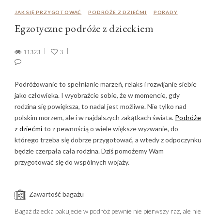
JAK SIĘ PRZYGOTOWAĆ
PODRÓŻE Z DZIEĆMI
PORADY
Egzotyczne podróże z dzieckiem
11323
3
Podróżowanie to spełnianie marzeń, relaks i rozwijanie siebie
jako człowieka. I wyobraźcie sobie, że w momencie, gdy
rodzina się powiększa, to nadal jest możliwe. Nie tylko nad
polskim morzem, ale i w najdalszych zakątkach świata.
Podróże
z dziećmi
to z pewnością o wiele większe wyzwanie, do
którego trzeba się dobrze przygotować, a wtedy z odpoczynku
będzie czerpała cała rodzina. Dziś pomożemy Wam
przygotować się do wspólnych wojaży.
Zawartość bagażu
Bagaż dziecka pakujecie w podróż pewnie nie pierwszy raz, ale nie