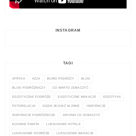
INSTAGRAM
TAGI
AFRYKA
AZJA
BIURO PODRÓŻY
BLOG
BLOG PODRÓŻNICZY
CO WARTO ZOBACZYĆ
EGZOTYCZNE PODRÓŻE
EGZOTYCZNE WAKACJE
EGZOTYKA
FOTORELACJA
GDZIE JECHAĆ W ZIMIE
INSPIRACJE
INSPIRACJE PODRÓŻNICZE
JAPONIA CO ZOBACZYĆ
KUCHNIE ŚWIATA
LUKSUSOWE HOTELE
LUKSUSOWE PODRÓŻE
LUKSUSOWE WAKACJE