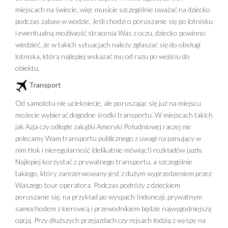
miejscach na świecie, więc musicie szczególnie uważać na dziecko
podczas zabaw w wodzie. Jeśli chodzi o poruszanie się po lotnisku
i ewentualną możliwość stracenia Was z oczu, dziecko powinno
wiedzieć, że w takich sytuacjach należy zgłaszać się do obsługi
lotniska, którą najlepiej wskazać mu od razu po wejściu do
obiektu.
Transport
Od samolotu nie uciekniecie, ale poruszając się już na miejscu
możecie wybierać dogodne środki transportu. W miejscach takich
jak Azja czy odległe zakątki Ameryki Południowej raczej nie
polecamy Wam transportu publicznego z uwagi na panujący w
nim tłok i nieregularność (delikatnie mówiąc!) rozkładów jazdy.
Najlepiej korzystać z prywatnego transportu, a szczególnie
takiego, który zarezerwowany jest z dużym wyprzedzeniem przez
Waszego tour operatora. Podczas podróży z dzieckiem
poruszanie się, na przykład po wyspach Indonezji, prywatnym
samochodem z kierowcą i przewodnikiem będzie najwygodniejszą
opcją. Przy dłuższych przejazdach czy rejsach łodzią z wyspy na