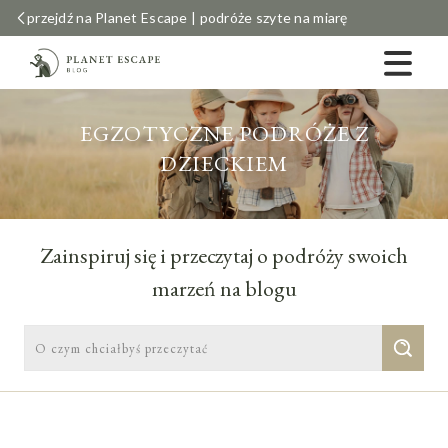
przejdź na Planet Escape | podróże szyte na miarę
EGZOTYCZNE PODRÓŻE Z
DZIECKIEM
Zainspiruj się i przeczytaj o podróży swoich
marzeń na blogu