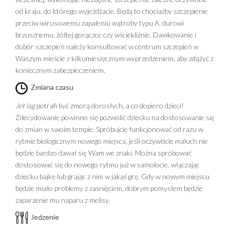
od kraju, do którego wyjeżdżacie. Będą to chociażby szczepienie
przeciw wirusowemu zapaleniu wątroby typu A, durowi
brzusznemu, żółtej gorączce czy wściekliźnie. Dawkowanie i
dobór szczepień należy konsultować w centrum szczepień w
Waszym mieście z kilkumiesięcznym wyprzedzeniem, aby zdążyć z
koniecznym zabezpieczeniem.
Zmiana czasu
Jet lag
potrafi być zmorą dorosłych, a co dopiero dzieci!
Zdecydowanie powinno się pozwolić dziecku na dostosowanie się
do zmian w swoim tempie. Spróbujcie funkcjonować od razu w
rytmie biologicznym nowego miejsca, jeśli oczywiście maluch nie
będzie bardzo dawał się Wam we znaki. Można spróbować
dostosować się do nowego rytmu już w samolocie, włączając
dziecku bajkę lub grając z nim w jakąś grę. Gdy w nowym miejscu
będzie miało problemy z zaśnięciem, dobrym pomysłem będzie
zaparzenie mu naparu z melisy.
Jedzenie