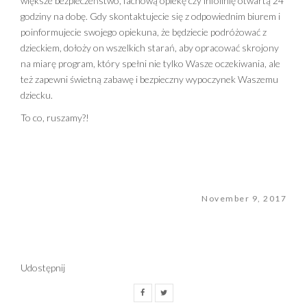
większe bezpieczeństwo, fachową opiekę czy infolinię otwartą 24
godziny na dobę. Gdy skontaktujecie się z odpowiednim biurem i
poinformujecie swojego opiekuna, że będziecie podróżować z
dzieckiem, dołoży on wszelkich starań, aby opracować skrojony
na miarę program, który spełni nie tylko Wasze oczekiwania, ale
też zapewni świetną zabawę i bezpieczny wypoczynek Waszemu
dziecku.
To co, ruszamy?!
November 9, 2017
Udostępnij