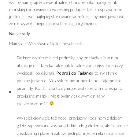
wyspę pamiętajcie o ewentualnej chorobie lokomocyjnej lub
morskiej i odpowiednio wcześniej podajcie dziecku sprawdzone
już lekarstwo, najlepiej stosowane wcześniej, aby mieć pewność,
że nie wywoła niepożądanych reakcji organizmu.
Nasze rady
Mamy dla Was również kilka innych rad:
Dobrze wybierzcie cel podróży, aby znalazły się w nim
atrakcje dla dziecka takie jak lokalne zoo, rejsy łódką czy
wycieczki po dżungli.
Podróż do Tajlandii
to świątynie i
pyszne jedzenie, Meksyk to monumentalne i tajemnicze
piramidy, Kostaryka to dymiące wulkany, a Indonezja to
przyjazne małpki. Moglibyśmy tak wymieniać w
nieskończoność.
Wyselekcjonujcie też hotel przyjazny rodzinom z dziećmi,
gdzie zapewnione zostaną takie udogodnienia jak: basen ze
zjeżdżalnią i placem zabaw, jeśli planujecie relaksować się