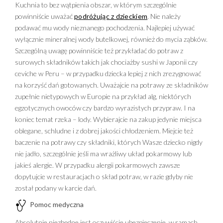
Kuchnia to bez wątpienia obszar, w którym szczególnie
powinniście uważać
podróżując z dzieckiem
. Nie należy
podawać mu wody nieznanego pochodzenia. Najlepiej używać
wyłącznie mineralnej wody butelkowej, również do mycia ząbków.
Szczególną uwagę powinniście też przykładać do potraw z
surowych składników takich jak chociażby sushi w Japonii czy
ceviche w Peru – w przypadku dziecka lepiej z nich zrezygnować
na korzyść dań gotowanych. Uważajcie na potrawy ze składników
zupełnie nietypowych w Europie na przykład alg, niektórych
egzotycznych owoców czy bardzo wyrazistych przypraw. I na
koniec temat rzeka – lody. Wybierajcie na zakup jedynie miejsca
oblegane, schludne i z dobrej jakości chłodzeniem. Miejcie też
baczenie na potrawy czy składniki, których Wasze dziecko nigdy
nie jadło, szczególnie jeśli ma wrażliwy układ pokarmowy lub
jakieś alergie. W przypadku alergii pokarmowych zawsze
dopytujcie w restauracjach o skład potraw, w razie gdyby nie
został podany w karcie dań.
Pomoc medyczna
Absolutnie niezbędne jest oczywiście ubezpieczenie, w ramach