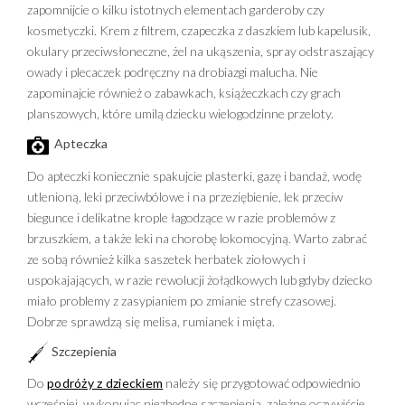
zapomnijcie o kilku istotnych elementach garderoby czy
kosmetyczki. Krem z filtrem, czapeczka z daszkiem lub kapelusik,
okulary przeciwsłoneczne, żel na ukąszenia, spray odstraszający
owady i plecaczek podręczny na drobiazgi malucha. Nie
zapominajcie również o zabawkach, książeczkach czy grach
planszowych, które umilą dziecku wielogodzinne przeloty.
Apteczka
Do apteczki koniecznie spakujcie plasterki, gazę i bandaż, wodę
utlenioną, leki przeciwbólowe i na przeziębienie, lek przeciw
biegunce i delikatne krople łagodzące w razie problemów z
brzuszkiem, a także leki na chorobę lokomocyjną. Warto zabrać
ze sobą również kilka saszetek herbatek ziołowych i
uspokajających, w razie rewolucji żołądkowych lub gdyby dziecko
miało problemy z zasypianiem po zmianie strefy czasowej.
Dobrze sprawdzą się melisa, rumianek i mięta.
Szczepienia
Do
podróży z dzieckiem
należy się przygotować odpowiednio
wcześniej, wykonując niezbędne szczepienia, zależne oczywiście