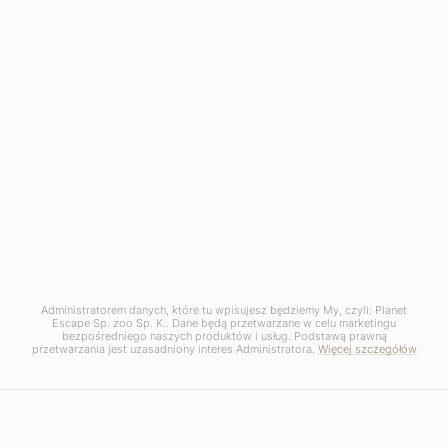
Opieka specjalistów
Oferujemy Ci coś więcej niż tradycyjne
biuro podróży – prywatną rozmowę i
Administratorem danych, które tu wpisujesz będziemy My, czyli: Planet
dopasowanie doświadczonymi ekspertami
Escape Sp. zoo Sp. K.. Dane będą przetwarzane w celu marketingu
bezpośredniego naszych produktów i usług. Podstawą prawną
podróży
przetwarzania jest uzasadniony interes Administratora.
Więcej szczegółów
+48 12 378 67 27
NAPISZ DO NAS