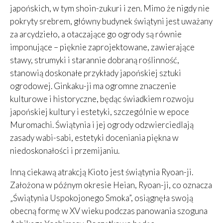
japońskich, w tym shoin-zukuri i zen. Mimo że nigdy nie
pokryty srebrem, główny budynek świątyni jest uważany
za arcydzieło, a otaczające go ogrody są równie
imponujące – pięknie zaprojektowane, zawierające
stawy, strumyki i starannie dobraną roślinność,
stanowią doskonałe przykłady japońskiej sztuki
ogrodowej. Ginkaku-ji ma ogromne znaczenie
kulturowe i historyczne, będąc świadkiem rozwoju
japońskiej kultury i estetyki, szczególnie w epoce
Muromachi. Świątynia i jej ogrody odzwierciedlają
zasady wabi-sabi, estetyki doceniania piękna w
niedoskonałości i przemijaniu.
Inną ciekawą atrakcją Kioto jest świątynia Ryoan-ji.
Założona w późnym okresie Heian, Ryoan-ji, co oznacza
„Świątynia Uspokojonego Smoka”, osiągnęła swoją
obecną formę w XV wieku podczas panowania szoguna