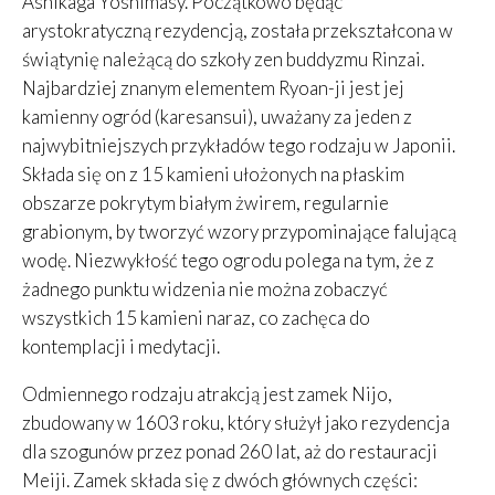
Ashikaga Yoshimasy. Początkowo będąc
arystokratyczną rezydencją, została przekształcona w
świątynię należącą do szkoły zen buddyzmu Rinzai.
Najbardziej znanym elementem Ryoan-ji jest jej
kamienny ogród (karesansui), uważany za jeden z
najwybitniejszych przykładów tego rodzaju w Japonii.
Składa się on z 15 kamieni ułożonych na płaskim
obszarze pokrytym białym żwirem, regularnie
grabionym, by tworzyć wzory przypominające falującą
wodę. Niezwykłość tego ogrodu polega na tym, że z
żadnego punktu widzenia nie można zobaczyć
wszystkich 15 kamieni naraz, co zachęca do
kontemplacji i medytacji.
Odmiennego rodzaju atrakcją jest zamek Nijo,
zbudowany w 1603 roku, który służył jako rezydencja
dla szogunów przez ponad 260 lat, aż do restauracji
Meiji. Zamek składa się z dwóch głównych części: