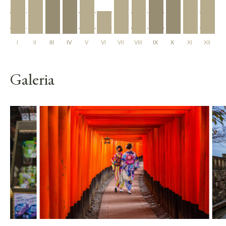
I
II
III
IV
V
VI
VII
VIII
IX
X
XI
XII
Galeria