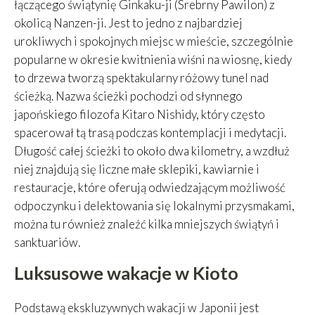
łączącego świątynię Ginkaku-ji (Srebrny Pawilon) z
okolicą Nanzen-ji. Jest to jedno z najbardziej
urokliwych i spokojnych miejsc w mieście, szczególnie
popularne w okresie kwitnienia wiśni na wiosnę, kiedy
to drzewa tworzą spektakularny różowy tunel nad
ścieżką. Nazwa ścieżki pochodzi od słynnego
japońskiego filozofa Kitaro Nishidy, który często
spacerował tą trasą podczas kontemplacji i medytacji.
Długość całej ścieżki to około dwa kilometry, a wzdłuż
niej znajdują się liczne małe sklepiki, kawiarnie i
restauracje, które oferują odwiedzającym możliwość
odpoczynku i delektowania się lokalnymi przysmakami,
można tu również znaleźć kilka mniejszych świątyń i
sanktuariów.
Luksusowe wakacje w Kioto
Podstawą ekskluzywnych wakacji w Japonii jest