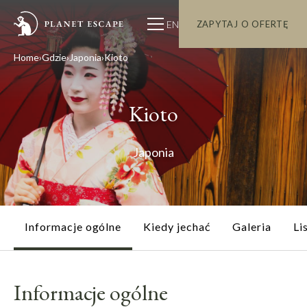
EN
ZAPYTAJ O OFERTĘ
Home
Gdzie
Japonia
Kioto
Kioto
Japonia
Informacje ogólne
Kiedy jechać
Galeria
Li
Informacje ogólne