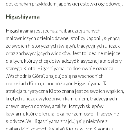
doskonałym przykładem japońskiej estetyki ogrodowej.
Higashiyama
Higashiyama jest jedną z najbardziej znanych i
malowniczych dzielnic dawnej stolicy Japonii, słynącą
ze swoich historycznych świątyń, tradycyjnych uliczek
oraz zachwycających widoków. Jest to idealne miejsce
dla tych, którzy chcą doświadczyć klasycznej atmosfery
starego Kioto. Higashiyama, co dosłownie oznacza
„Wschodnia Góra”, znajduje się na wschodnich
obrzeżach Kioto, u podnóża gór Higashiyama. Ta
atrakcja turystyczna Kioto
znana jest ze swoich wąskich,
krętych uliczek wyłożonych kamieniem, tradycyjnych
drewnianych domów, a także licznych sklepów i
kawiarni, które oferują lokalne rzemiosło i tradycyjne
słodycze. W Higashiyama znajdują się niektóre z
najbardziej znanych świątyń Kioto, w tym Kiyomizu-