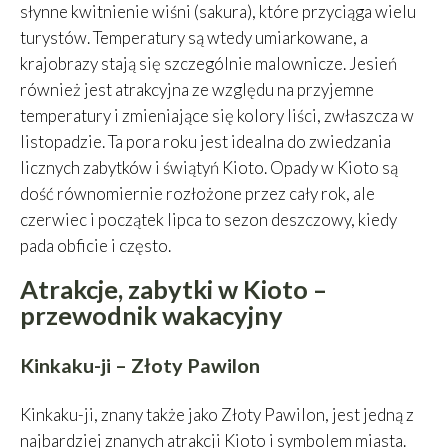
słynne kwitnienie wiśni (sakura), które przyciąga wielu
turystów. Temperatury są wtedy umiarkowane, a
krajobrazy stają się szczególnie malownicze. Jesień
również jest atrakcyjna ze względu na przyjemne
temperatury i zmieniające się kolory liści, zwłaszcza w
listopadzie. Ta pora roku jest idealna do zwiedzania
licznych zabytków i świątyń Kioto. Opady w Kioto są
dość równomiernie rozłożone przez cały rok, ale
czerwiec i początek lipca to sezon deszczowy, kiedy
pada obficie i często.
Atrakcje, zabytki w Kioto –
przewodnik wakacyjny
Kinkaku-ji – Złoty Pawilon
Kinkaku-ji, znany także jako Złoty Pawilon, jest jedną z
najbardziej znanych
atrakcji Kioto
i symbolem miasta.