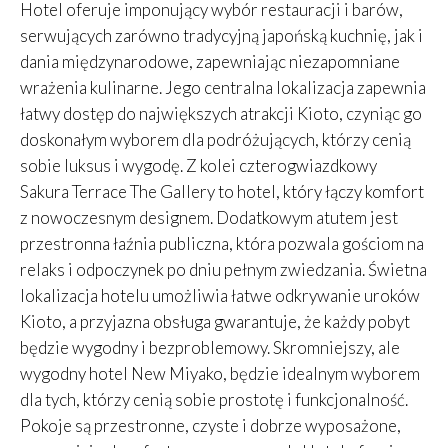
Hotel oferuje imponujący wybór restauracji i barów,
serwujących zarówno tradycyjną japońską kuchnię, jak i
dania międzynarodowe, zapewniając niezapomniane
wrażenia kulinarne. Jego centralna lokalizacja zapewnia
łatwy dostęp do największych atrakcji Kioto, czyniąc go
doskonałym wyborem dla podróżujących, którzy cenią
sobie luksus i wygodę. Z kolei czterogwiazdkowy
Sakura Terrace The Gallery to hotel, który łączy komfort
z nowoczesnym designem. Dodatkowym atutem jest
przestronna łaźnia publiczna, która pozwala gościom na
relaks i odpoczynek po dniu pełnym zwiedzania. Świetna
lokalizacja hotelu umożliwia łatwe odkrywanie uroków
Kioto, a przyjazna obsługa gwarantuje, że każdy pobyt
będzie wygodny i bezproblemowy. Skromniejszy, ale
wygodny hotel New Miyako, będzie idealnym wyborem
dla tych, którzy cenią sobie prostotę i funkcjonalność.
Pokoje są przestronne, czyste i dobrze wyposażone,