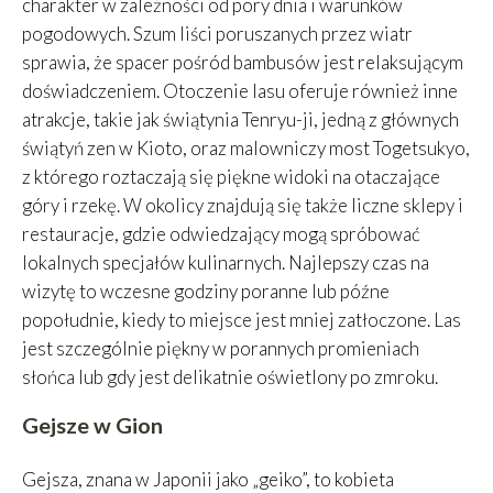
charakter w zależności od pory dnia i warunków
pogodowych. Szum liści poruszanych przez wiatr
sprawia, że spacer pośród bambusów jest relaksującym
doświadczeniem. Otoczenie lasu oferuje również inne
atrakcje, takie jak świątynia Tenryu-ji, jedną z głównych
świątyń zen w Kioto, oraz malowniczy most Togetsukyo,
z którego roztaczają się piękne widoki na otaczające
góry i rzekę. W okolicy znajdują się także liczne sklepy i
restauracje, gdzie odwiedzający mogą spróbować
lokalnych specjałów kulinarnych. Najlepszy czas na
wizytę to wczesne godziny poranne lub późne
popołudnie, kiedy to miejsce jest mniej zatłoczone. Las
jest szczególnie piękny w porannych promieniach
słońca lub gdy jest delikatnie oświetlony po zmroku.
Gejsze w Gion
Gejsza, znana w Japonii jako „geiko”, to kobieta