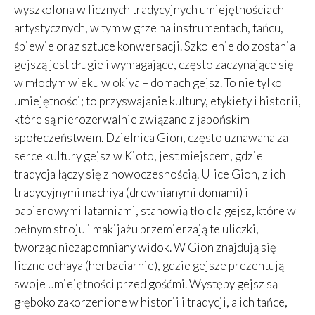
wyszkolona w licznych tradycyjnych umiejętnościach
artystycznych, w tym w grze na instrumentach, tańcu,
śpiewie oraz sztuce konwersacji. Szkolenie do zostania
gejszą jest długie i wymagające, często zaczynające się
w młodym wieku w okiya – domach gejsz. To nie tylko
umiejętności; to przyswajanie kultury, etykiety i historii,
które są nierozerwalnie związane z japońskim
społeczeństwem. Dzielnica Gion, często uznawana za
serce kultury gejsz w Kioto, jest miejscem, gdzie
tradycja łączy się z nowoczesnością. Ulice Gion, z ich
tradycyjnymi machiya (drewnianymi domami) i
papierowymi latarniami, stanowią tło dla gejsz, które w
pełnym stroju i makijażu przemierzają te uliczki,
tworząc niezapomniany widok. W Gion znajdują się
liczne ochaya (herbaciarnie), gdzie gejsze prezentują
swoje umiejętności przed gośćmi. Występy gejsz są
głęboko zakorzenione w historii i tradycji, a ich tańce,