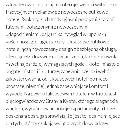
zakwaterowanie, a kraj ten oferuje szeroki wybór – od
tradycyjnych ryokanów po nowoczesne butikowe
hotele. Ryokany, z ich tradycyjnymi pokojami z tatami i
futonami, połączonymi z nowoczesnymi
udogodnieniami, dają unikalny wgląd w japońską
gościnność. Z drugiej strony, luksusowe butikowe
hotele łączą nowoczesny design z bezbłędną obsługą,
oferując ekskluzywne doświadczenia, które zadowolą
nawet najbardziej wymagających gości. Kioto, miasto o
bogatej historii i kulturze, zapewnia szeroki wybór
zakwaterowania, od luksusowych hoteli po nieco
prostsze, niemniej jednak zapewniające komfort i
wygodę. Na pewno luksusowym hotelem w Kioto jest
pięciogwiazdkowy Granvia Kyoto, którego eleganckie
wnętrza, wyrafinowane pokoje i apartamenty, a także
doskonała obsługa sprawiają, że jest to idealne miejsce
dla tych, którzy szukają wyjątkowych doświadczeń.