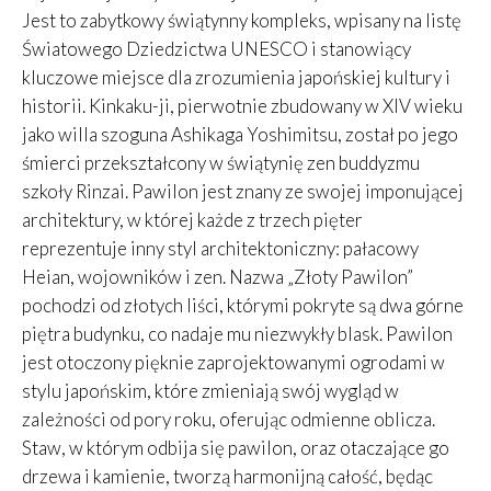
Jest to zabytkowy świątynny kompleks, wpisany na listę
Światowego Dziedzictwa UNESCO i stanowiący
kluczowe miejsce dla zrozumienia japońskiej kultury i
historii. Kinkaku-ji, pierwotnie zbudowany w XIV wieku
jako willa szoguna Ashikaga Yoshimitsu, został po jego
śmierci przekształcony w świątynię zen buddyzmu
szkoły Rinzai. Pawilon jest znany ze swojej imponującej
architektury, w której każde z trzech pięter
reprezentuje inny styl architektoniczny: pałacowy
Heian, wojowników i zen. Nazwa „Złoty Pawilon”
pochodzi od złotych liści, którymi pokryte są dwa górne
piętra budynku, co nadaje mu niezwykły blask. Pawilon
jest otoczony pięknie zaprojektowanymi ogrodami w
stylu japońskim, które zmieniają swój wygląd w
zależności od pory roku, oferując odmienne oblicza.
Staw, w którym odbija się pawilon, oraz otaczające go
drzewa i kamienie, tworzą harmonijną całość, będąc