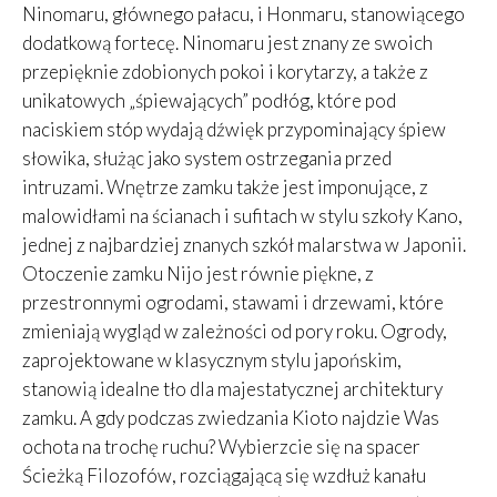
Ninomaru, głównego pałacu, i Honmaru, stanowiącego
dodatkową fortecę. Ninomaru jest znany ze swoich
przepięknie zdobionych pokoi i korytarzy, a także z
unikatowych „śpiewających” podłóg, które pod
naciskiem stóp wydają dźwięk przypominający śpiew
słowika, służąc jako system ostrzegania przed
intruzami. Wnętrze zamku także jest imponujące, z
malowidłami na ścianach i sufitach w stylu szkoły Kano,
jednej z najbardziej znanych szkół malarstwa w Japonii.
Otoczenie zamku Nijo jest równie piękne, z
przestronnymi ogrodami, stawami i drzewami, które
zmieniają wygląd w zależności od pory roku. Ogrody,
zaprojektowane w klasycznym stylu japońskim,
stanowią idealne tło dla majestatycznej architektury
zamku. A gdy podczas zwiedzania Kioto najdzie Was
ochota na trochę ruchu? Wybierzcie się na spacer
Ścieżką Filozofów, rozciągającą się wzdłuż kanału