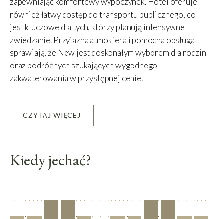
zapewniając komfortowy wypoczynek. Hotel oferuje
również łatwy dostęp do transportu publicznego, co
jest kluczowe dla tych, którzy planują intensywne
zwiedzanie. Przyjazna atmosfera i pomocna obsługa
sprawiają, że New jest doskonałym wyborem dla rodzin
oraz podróżnych szukających wygodnego
zakwaterowania w przystępnej cenie.
CZYTAJ WIĘCEJ
Leaflet
|
©
OpenStreetMap
contributors, Tiles courtesy of
OSM France
+
−
Kiedy jechać?