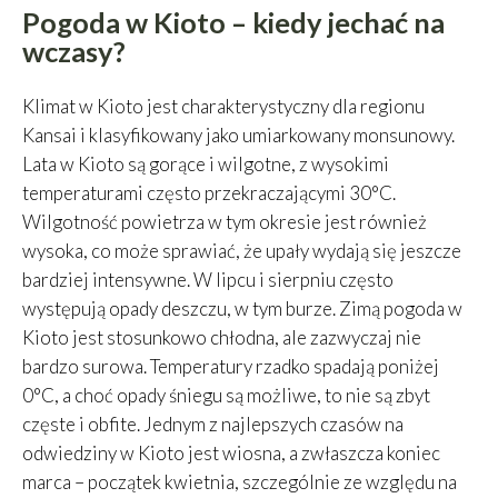
Pogoda w Kioto – kiedy jechać na
wczasy?
Klimat w Kioto jest charakterystyczny dla regionu
Kansai i klasyfikowany jako umiarkowany monsunowy.
Lata w Kioto są gorące i wilgotne, z wysokimi
temperaturami często przekraczającymi 30°C.
Wilgotność powietrza w tym okresie jest również
wysoka, co może sprawiać, że upały wydają się jeszcze
bardziej intensywne. W lipcu i sierpniu często
występują opady deszczu, w tym burze. Zimą pogoda w
Kioto jest stosunkowo chłodna, ale zazwyczaj nie
bardzo surowa. Temperatury rzadko spadają poniżej
0°C, a choć opady śniegu są możliwe, to nie są zbyt
częste i obfite. Jednym z najlepszych czasów na
odwiedziny w Kioto jest wiosna, a zwłaszcza koniec
marca – początek kwietnia, szczególnie ze względu na