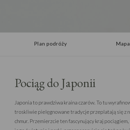
Plan podróży
Mapa
Pociąg do Japonii
Japonia to prawdziwa kraina czarów. To tu wyrafinow
troskliwie pielęgnowane tradycje przeplatają się z 
chmur. Przemierzcie ten fascynujący kraj pociągiem,