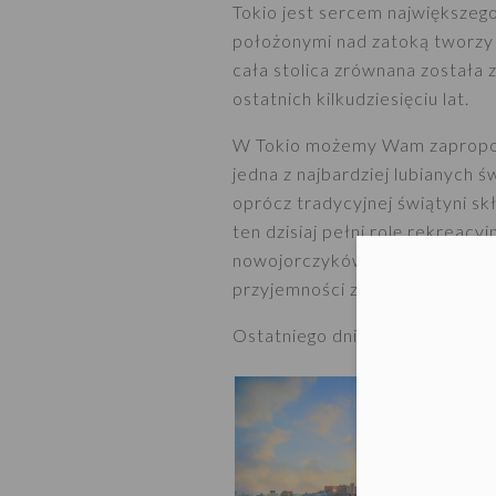
Tokio jest sercem największeg
położonymi nad zatoką tworzy 
cała stolica zrównana została z
ostatnich kilkudziesięciu lat.
W Tokio możemy Wam zapropono
jedna z najbardziej lubianych 
oprócz tradycyjnej świątyni sk
ten dzisiaj pełni rolę rekreacy
nowojorczyków. Prócz świątyni 
Moż
przyjemności zakupów w luksu
Ostatniego dnia przejście na d