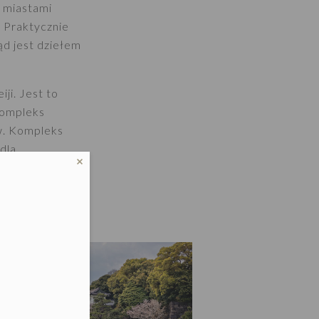
i miastami
 Praktycznie
ląd jest dziełem
i. Jest to
 kompleks
ew. Kompleks
 dla
azję oddać się