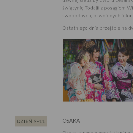
świątynię Todajii z posągiem 
swobodnych, oswojonych jelonk
Ostatniego dnia przejście na d
OSAKA
DZIEŃ 9–11
Osaka, zwana niegdyś Naniwa, b