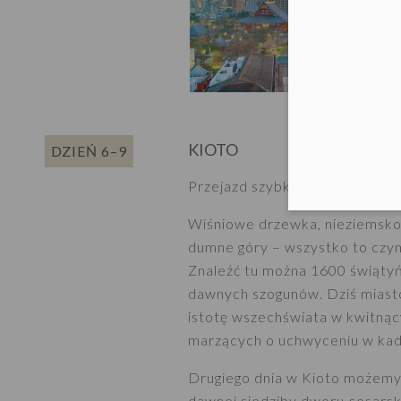
KIOTO
DZIEŃ 6–9
Przejazd szybkim pociągiem do
Wiśniowe drzewka, nieziemsko 
dumne góry – wszystko to czyni
Znaleźć tu można 1600 świątyń 
dawnych szogunów. Dziś miasto w
istotę wszechświata w kwitnąc
marzących o uchwyceniu w kadr
Drugiego dnia w Kioto możemy
dawnej siedziby dworu cesarsk