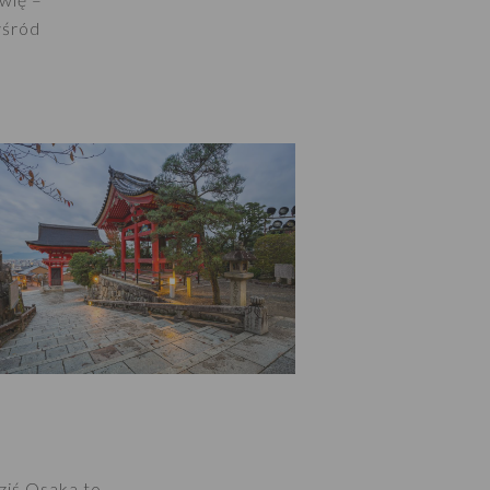
wśród
ziś Osaka to