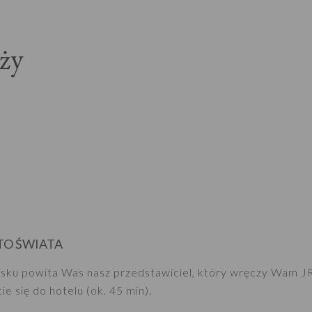
ży
TO ŚWIATA
nisku powita Was nasz przedstawiciel, który wręczy Wam J
e się do hotelu (ok. 45 min).