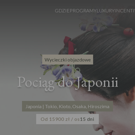
GDZIE
PROGRAMY
LUXURY
INCENTI
Wycieczki objazdowe
Pociąg do Japonii
Japonia | Tokio, Kioto, Osaka, Hiroszima
Od 15900 zł / os
15 dni