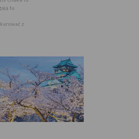
gają tu
nkurować z