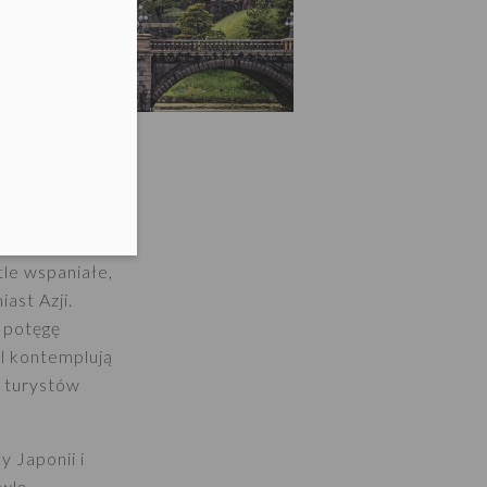
lefonu w formacie E164
le wspaniałe,
ast Azji.
ą potęgę
al kontemplują
y turystów
 Japonii i
wlę –