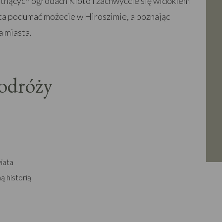
kwitnących ogrodach Kioto i zachwyćcie się widokiem
ata podumać możecie w Hiroszimie, a poznając
a miasta.
podróży
iata
ą historią