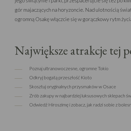
jego świątynie i parki, przespacerujcie się też po 
gór majaczących na horyzoncie. Nad ulotnością świ
ogromną Osakę włączcie się w gorączkowy rytm życi
Największe atrakcje tej 
Poznaj ultranowoczesne, ogromne Tokio
Odkryj bogatą przeszłość Kioto
Skosztuj oryginalnych przysmaków w Osace
Zrób zakupy w najbardziej luksusowych sklepach św
Odwiedź Hiroszimę i zobacz, jak radzi sobie z bolesn