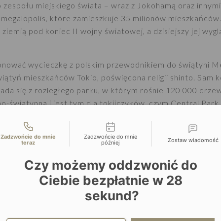
o zespołu miejskiego świata – wraz z Jokohamą oraz innym
megalopolis, które zamieszkuje 35 milionów mieszkańców.
 ziemią pod koniec II wojny światowej, a dzisiejszy jej wyg
wać wycieczkę z polskim przewodnikiem do świątyni Meij
świątyń mieszkańców Tokio, poświęcona religii shinto. Sam
łada się z rozległego parku, w którym rośnie 120 000 drz
jno-świątynną i jest tym dla tokijczyków, czym Central Park
zobaczycie Pałac Cesarski, a na koniec będziecie mieli ok
liwości kontaktu
sowej dzielnicy domów towarowych – Ginza.
Zadzwońcie do mnie
Zadzwońcie do mnie
Zostaw wiadomość
teraz
później
worzec kolejowy i przejazd do Kioto..
Czy możemy oddzwonić do
Ciebie bezpłatnie w
28
sekund?