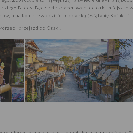
Wielkiego Buddy. Będziecie spacerować po parku miejskim 
ów, a na koniec zwiedzicie buddyjską świątynię Kofukuji.
worzec i przejazd do Osaki.
yła pierwszą znaną stolicą Japonii, jeszcze przed Narą. D