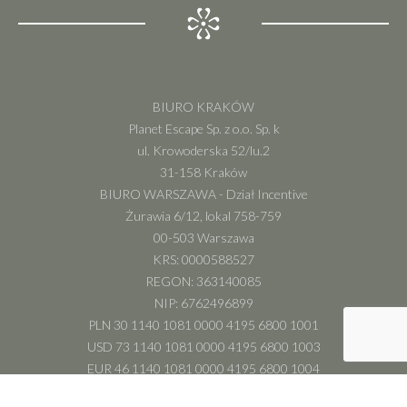
BIURO KRAKÓW
Planet Escape Sp. z o.o. Sp. k
ul. Krowoderska 52/lu.2
31-158 Kraków
BIURO WARSZAWA - Dział Incentive
Żurawia 6/12, lokal 758-759
00-503 Warszawa
KRS: 0000588527
REGON: 363140085
NIP: 6762496899
PLN 30 1140 1081 0000 4195 6800 1001
USD 73 1140 1081 0000 4195 6800 1003
EUR 46 1140 1081 0000 4195 6800 1004