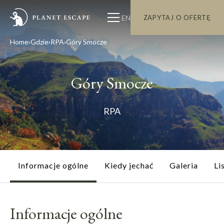
EN
ZAPYTAJ O OFERTĘ
Home
Gdzie
RPA
Góry Smocze
Góry Smocze
RPA
Informacje ogólne
Kiedy jechać
Galeria
Li
Informacje ogólne