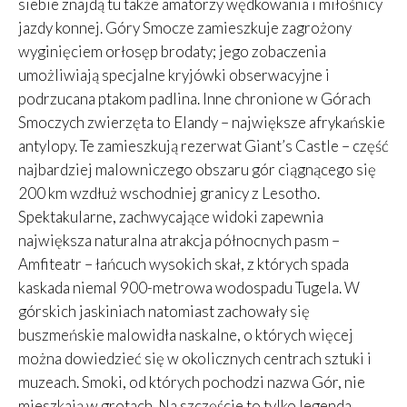
siebie znajdą tu także amatorzy wędkowania i miłośnicy
jazdy konnej. Góry Smocze zamieszkuje zagrożony
wyginięciem orłosęp brodaty; jego zobaczenia
umożliwiają specjalne kryjówki obserwacyjne i
podrzucana ptakom padlina. Inne chronione w Górach
Smoczych zwierzęta to Elandy – największe afrykańskie
antylopy. Te zamieszkują rezerwat Giant’s Castle – część
najbardziej malowniczego obszaru gór ciągnącego się
200 km wzdłuż wschodniej granicy z Lesotho.
Spektakularne, zachwycające widoki zapewnia
największa naturalna atrakcja północnych pasm –
Amfiteatr – łańcuch wysokich skał, z których spada
kaskada niemal 900-metrowa wodospadu Tugela. W
górskich jaskiniach natomiast zachowały się
buszmeńskie malowidła naskalne, o których więcej
można dowiedzieć się w okolicznych centrach sztuki i
muzeach. Smoki, od których pochodzi nazwa Gór, nie
mieszkają w grotach. Na szczęście to tylko legenda.