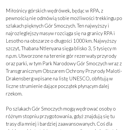
Miłośnicy górskich wędrówek, będąc w RPA, z
pewnością nie odmówią sobie możliwości trekkingu po
szlakach pięknych Gór Smoczych. Ten najwyższy i
najrozleglejszy masyw rozciąga się na granicy RPA i
Lesotho na obszarze o długości 1000 km. Najwyższy
szczyt, Thabana Ntlenyana sięga blisko 3, 5 tysięcy m
n.p.m. Utworzone na terenie gór rezerwaty przyrody
oraz parki, w tym Park Narodowy Gór Smoczych wraz z
Transgranicznym Obszarem Ochrony Przyrody Maloti-
Drakensberg wpisane na listę UNESCO, obfitują w
liczne strumienie dające początek płynącym dalej
rzekom.
Po szlakach Gór Smoczych mogą wędrować osoby o
różnym stopniu przygotowania, gdyż znajdują się tu
trasy dla mniej i bardziej zaawansowanych. Coś dla