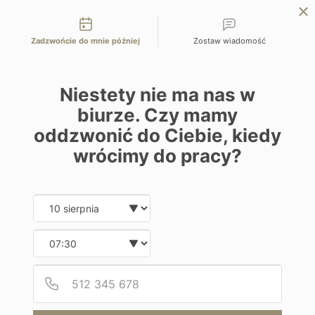
Możliwości kontaktu
EN
ZAPYTAJ O OFERTĘ
Zadzwońcie do mnie później
Zostaw wiadomość
Home
Programy
Ardmore Guest Farm
Niestety nie ma nas w
biurze. Czy mamy
oddzwonić do Ciebie, kiedy
wrócimy do pracy?
Hotel
Date and time slection for sch
Wybierz datę
Ardmore Guest Farm
Wybierz godzinę
RPA | Góry Smocze
Podaj
Numer