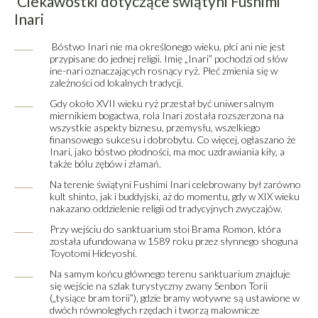
Ciekawostki dotyczące świątyni Fushimi
Inari
Bóstwo Inari nie ma określonego wieku, płci ani nie jest
przypisane do jednej religii. Imię „Inari” pochodzi od słów
ine-nari oznaczających rosnący ryż. Płeć zmienia się w
zależności od lokalnych tradycji.
Gdy około XVII wieku ryż przestał być uniwersalnym
miernikiem bogactwa, rola Inari została rozszerzona na
wszystkie aspekty biznesu, przemysłu, wszelkiego
finansowego sukcesu i dobrobytu. Co więcej, ogłaszano że
Inari, jako bóstwo płodności, ma moc uzdrawiania kiły, a
także bólu zębów i złamań.
Na terenie świątyni Fushimi Inari celebrowany był zarówno
kult shinto, jak i buddyjski, aż do momentu, gdy w XIX wieku
nakazano oddzielenie religii od tradycyjnych zwyczajów.
Przy wejściu do sanktuarium stoi Brama Romon, która
została ufundowana w 1589 roku przez słynnego shoguna
Toyotomi Hideyoshi.
Na samym końcu głównego terenu sanktuarium znajduje
się wejście na szlak turystyczny zwany Senbon Torii
(„tysiące bram torii”), gdzie bramy wotywne są ustawione w
dwóch równoległych rzędach i tworzą malownicze