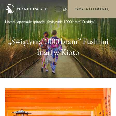
EN
ZAPYTAJ O OFERTĘ
Home
Japonia
Inspiracje
„Świątynia 1000 bram” Fushimi Inari w Kioto
„Świątynia 1000 bram” Fushimi
Inari w Kioto