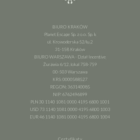
BIURO KRAKÓW
Planet Escape Sp. z o.o. Sp. k
ul. Krowoderska 52/lu.2
31-158 Kraków
BIURO WARSZAWA - Dział Incentive
Żurawia 6/12, lokal 758-759
00-503 Warszawa
KRS: 0000588527
REGON: 363140085
NIP: 6762496899
PLN 30 1140 1081 0000 4195 6800 1001
USD 73 1140 1081 0000 4195 6800 1003
EUR 46 1140 1081 0000 4195 6800 1004
Certyfikaty