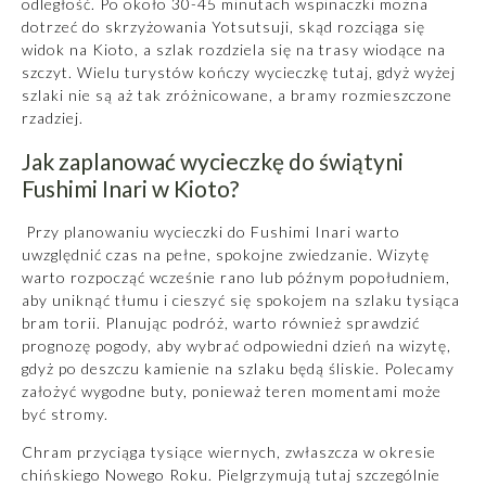
odległość. Po około 30-45 minutach wspinaczki można
dotrzeć do skrzyżowania Yotsutsuji, skąd rozciąga się
widok na Kioto, a szlak rozdziela się na trasy wiodące na
szczyt. Wielu turystów kończy wycieczkę tutaj, gdyż wyżej
szlaki nie są aż tak zróżnicowane, a bramy rozmieszczone
rzadziej.
Jak zaplanować wycieczkę do świątyni
Fushimi Inari w Kioto?
Przy planowaniu wycieczki do Fushimi Inari warto
uwzględnić czas na pełne, spokojne zwiedzanie. Wizytę
warto rozpocząć wcześnie rano lub późnym popołudniem,
aby uniknąć tłumu i cieszyć się spokojem na szlaku tysiąca
bram torii. Planując podróż, warto również sprawdzić
prognozę pogody, aby wybrać odpowiedni dzień na wizytę,
gdyż po deszczu kamienie na szlaku będą śliskie. Polecamy
założyć wygodne buty, ponieważ teren momentami może
być stromy.
Chram przyciąga tysiące wiernych, zwłaszcza w okresie
chińskiego Nowego Roku. Pielgrzymują tutaj szczególnie