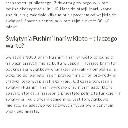
transportu publicznego. Z dworca głównego w Kioto
można skorzystać z linii JR Nara do stacji Inari, która
znajduje się zaledwie kilka minut spacerem od wejścia do
świątyni. Spacer z centrum Kioto zajmie około 30-40
minut.
Świątynia Fushimi Inari w Kioto – dlaczego
warto?
Świątynia 1000 Bram Fushimi Inari w Kioto to jedno z
najważniejszych miejsc kultu w Japonii. Tysiące bram torii
podkreślają wyjątkowy charakter sakralny kompleksu, a
wzgórze porośnięte lasem przypomina o roli przyrody w
tradycji tego wyspiarskiego kraju. Od czasu powstania
świątyni Fushimi Inari wyrosło przy niej miasto, które
zostało stolicą, a następnie przestało pełnić tę funkcję – a
świątynia i kult trwa niezmiennie. Jest to wyjątkowe
miejsce, świadectwo wciąż żywych rytuałów w centrum
wielkiego miasta.