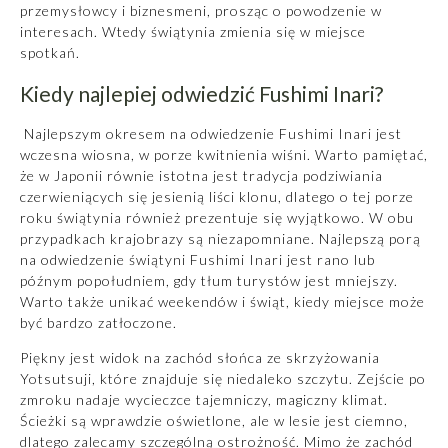
przemysłowcy i biznesmeni, prosząc o powodzenie w
interesach. Wtedy świątynia zmienia się w miejsce
spotkań.
Kiedy najlepiej odwiedzić Fushimi Inari?
Najlepszym okresem na odwiedzenie Fushimi Inari jest
wczesna wiosna, w porze kwitnienia wiśni. Warto pamiętać,
że w Japonii równie istotna jest tradycja podziwiania
czerwieniących się jesienią liści klonu, dlatego o tej porze
roku świątynia również prezentuje się wyjątkowo. W obu
przypadkach krajobrazy są niezapomniane. Najlepszą porą
na odwiedzenie świątyni Fushimi Inari jest rano lub
późnym popołudniem, gdy tłum turystów jest mniejszy.
Warto także unikać weekendów i świąt, kiedy miejsce może
być bardzo zatłoczone.
Piękny jest widok na zachód słońca ze skrzyżowania
Yotsutsuji, które znajduje się niedaleko szczytu. Zejście po
zmroku nadaje wycieczce tajemniczy, magiczny klimat.
Ścieżki są wprawdzie oświetlone, ale w lesie jest ciemno,
dlatego zalecamy szczególną ostrożność. Mimo że zachód