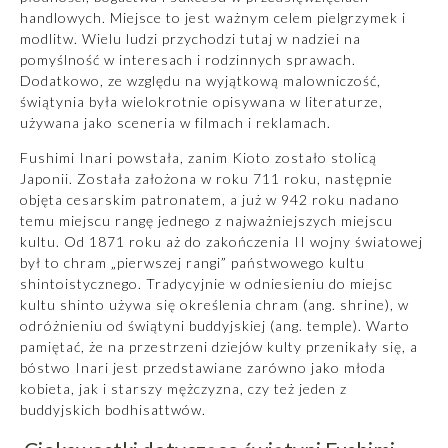
handlowych. Miejsce to jest ważnym celem pielgrzymek i
modlitw. Wielu ludzi przychodzi tutaj w nadziei na
pomyślność w interesach i rodzinnych sprawach.
Dodatkowo, ze względu na wyjątkową malowniczość,
świątynia była wielokrotnie opisywana w literaturze,
używana jako sceneria w filmach i reklamach.
Fushimi Inari powstała, zanim
Kioto
zostało stolicą
Japonii. Została założona w roku 711 roku, następnie
objęta cesarskim patronatem, a już w 942 roku nadano
temu miejscu rangę jednego z najważniejszych miejscu
kultu. Od 1871 roku aż do zakończenia II wojny światowej
był to chram „pierwszej rangi” państwowego kultu
shintoistycznego. Tradycyjnie w odniesieniu do miejsc
kultu shinto używa się określenia chram (ang. shrine), w
odróżnieniu od świątyni buddyjskiej (ang. temple). Warto
pamiętać, że na przestrzeni dziejów kulty przenikały się, a
bóstwo Inari jest przedstawiane zarówno jako młoda
kobieta, jak i starszy mężczyzna, czy też jeden z
buddyjskich bodhisattwów.