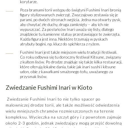
korytarze.
Poza bramami torii wstępu do świątyni Fushimi Inari bronią
figury stylizowanych zwierząt. Zwyczajowo zestawia się je
parami, po dwóch stronach wejścia. Jedna ma otwarty pysk,
aby chwytać złe duchy, druga zamknięty – aby ich nie
wypuszczać. Za posłańców Inari uważa się listy, dlatego
znajdziecie tu kamienne statuy przestawiające te zwierzęta.
Każda figura jest inna. Niektóre trzymają w pyskach
atrybuty bogini, np. klucz do spichlerza z ryżem.
Fushimi Inari jest także miejscem wielu tradycji i festiwali.
Co roku odbywa się tu doroczny festiwal Kitsune, związany
z kultem lisów. Po drodze znajduje się także kilka restauracji,
które oferują lokalne dania, takie jak inari sushi i kitsune
udon, obie z kawałkami smażonego tofu, uważanego za
przysmak lisów.
Zwiedzanie Fushimi Inari w Kioto
Zwiedzanie Fushimi Inari to nie tylko spacer po
malowniczej drodze torii, ale także możliwość odwiedzenia
wielu mniejszych chramów rozmieszczonych na terenie
kompleksu. Wycieczka na szczyt góry i z powrotem zajmuje
około 2-3 godzin, jednak zwiedzający mogą przejść dowolną