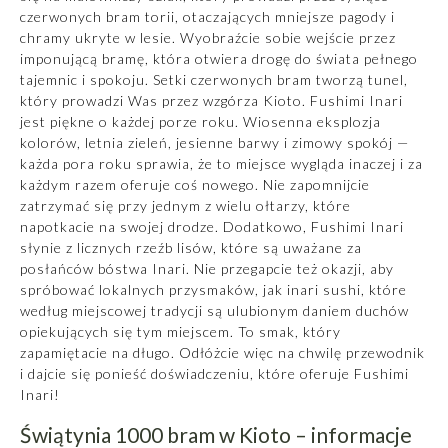
czerwonych bram torii, otaczających mniejsze pagody i
chramy ukryte w lesie. Wyobraźcie sobie wejście przez
imponującą bramę, która otwiera drogę do świata pełnego
tajemnic i spokoju. Setki czerwonych bram tworzą tunel,
który prowadzi Was przez wzgórza Kioto. Fushimi Inari
jest piękne o każdej porze roku. Wiosenna eksplozja
kolorów, letnia zieleń, jesienne barwy i zimowy spokój —
każda pora roku sprawia, że to miejsce wygląda inaczej i za
każdym razem oferuje coś nowego. Nie zapomnijcie
zatrzymać się przy jednym z wielu ołtarzy, które
napotkacie na swojej drodze. Dodatkowo, Fushimi Inari
słynie z licznych rzeźb lisów, które są uważane za
posłańców bóstwa Inari. Nie przegapcie też okazji, aby
spróbować lokalnych przysmaków, jak inari sushi, które
według miejscowej tradycji są ulubionym daniem duchów
opiekujących się tym miejscem. To smak, który
zapamiętacie na długo. Odłóżcie więc na chwilę przewodnik
i dajcie się ponieść doświadczeniu, które oferuje Fushimi
Inari!
Świątynia 1000 bram w Kioto – informacje