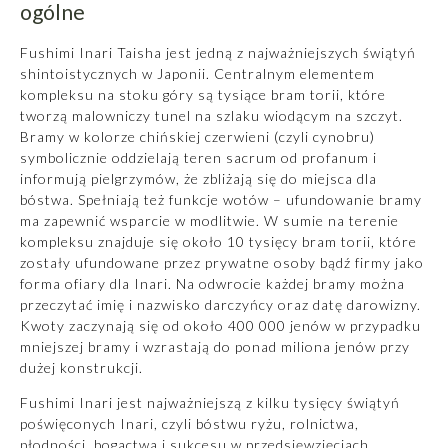
ogólne
Fushimi Inari Taisha jest jedną z najważniejszych świątyń
shintoistycznych
w Japonii
. Centralnym elementem
kompleksu na stoku góry są tysiące bram torii, które
tworzą malowniczy tunel na szlaku wiodącym na szczyt.
Bramy w kolorze chińskiej czerwieni (czyli cynobru)
symbolicznie oddzielają teren sacrum od profanum i
informują pielgrzymów, że zbliżają się do miejsca dla
bóstwa. Spełniają też funkcje wotów – ufundowanie bramy
ma zapewnić wsparcie w modlitwie. W sumie na terenie
kompleksu znajduje się około 10 tysięcy bram torii, które
zostały ufundowane przez prywatne osoby bądź firmy jako
forma ofiary dla Inari. Na odwrocie każdej bramy można
przeczytać imię i nazwisko darczyńcy oraz datę darowizny.
Kwoty zaczynają się od około 400 000 jenów w przypadku
mniejszej bramy i wzrastają do ponad miliona jenów przy
dużej konstrukcji.
Fushimi Inari jest najważniejszą z kilku tysięcy świątyń
poświęconych Inari, czyli bóstwu ryżu, rolnictwa,
płodności, bogactwa i sukcesu w przedsięwzięciach