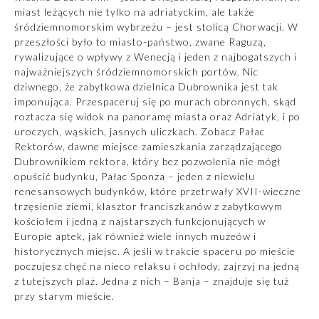
miast leżących nie tylko na adriatyckim, ale także
śródziemnomorskim wybrzeżu – jest stolicą Chorwacji. W
przeszłości było to miasto-państwo, zwane Raguzą,
rywalizujące o wpływy z Wenecją i jeden z najbogatszych i
najważniejszych śródziemnomorskich portów. Nic
dziwnego, że zabytkowa dzielnica Dubrownika jest tak
imponująca. Przespaceruj się po murach obronnych, skąd
roztacza się widok na panoramę miasta oraz Adriatyk, i po
uroczych, wąskich, jasnych uliczkach. Zobacz Pałac
Rektorów, dawne miejsce zamieszkania zarządzającego
Dubrownikiem rektora, który bez pozwolenia nie mógł
opuścić budynku, Pałac Sponza – jeden z niewielu
renesansowych budynków, które przetrwały XVII-wieczne
trzęsienie ziemi, klasztor franciszkanów z zabytkowym
kościołem i jedną z najstarszych funkcjonujących w
Europie aptek, jak również wiele innych muzeów i
historycznych miejsc. A jeśli w trakcie spaceru po mieście
poczujesz chęć na nieco relaksu i ochłody, zajrzyj na jedną
z tutejszych plaż. Jedna z nich – Banja – znajduje się tuż
przy starym mieście.