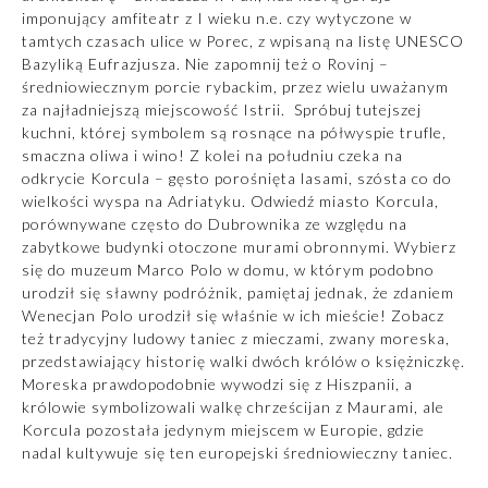
imponujący amfiteatr z I wieku n.e. czy wytyczone w
tamtych czasach ulice w Porec, z wpisaną na listę UNESCO
Bazyliką Eufrazjusza. Nie zapomnij też o Rovinj –
średniowiecznym porcie rybackim, przez wielu uważanym
za najładniejszą miejscowość Istrii. Spróbuj tutejszej
kuchni, której symbolem są rosnące na półwyspie trufle,
smaczna oliwa i wino! Z kolei na południu czeka na
odkrycie Korcula – gęsto porośnięta lasami, szósta co do
wielkości wyspa na Adriatyku. Odwiedź miasto Korcula,
porównywane często do Dubrownika ze względu na
zabytkowe budynki otoczone murami obronnymi. Wybierz
się do muzeum Marco Polo w domu, w którym podobno
urodził się sławny podróżnik, pamiętaj jednak, że zdaniem
Wenecjan Polo urodził się właśnie w ich mieście! Zobacz
też tradycyjny ludowy taniec z mieczami, zwany moreska,
przedstawiający historię walki dwóch królów o księżniczkę.
Moreska prawdopodobnie wywodzi się z Hiszpanii, a
królowie symbolizowali walkę chrześcijan z Maurami, ale
Korcula pozostała jedynym miejscem w Europie, gdzie
nadal kultywuje się ten europejski średniowieczny taniec.