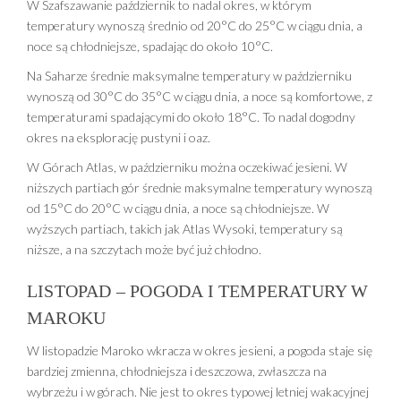
W Szafszawanie październik to nadal okres, w którym
temperatury wynoszą średnio od 20°C do 25°C w ciągu dnia, a
noce są chłodniejsze, spadając do około 10°C.
Na Saharze średnie maksymalne temperatury w październiku
wynoszą od 30°C do 35°C w ciągu dnia, a noce są komfortowe, z
temperaturami spadającymi do około 18°C. To nadal dogodny
okres na eksplorację pustyni i oaz.
W Górach Atlas, w październiku można oczekiwać jesieni. W
niższych partiach gór średnie maksymalne temperatury wynoszą
od 15°C do 20°C w ciągu dnia, a noce są chłodniejsze. W
wyższych partiach, takich jak Atlas Wysoki, temperatury są
niższe, a na szczytach może być już chłodno.
LISTOPAD – POGODA I TEMPERATURY W
MAROKU
W listopadzie Maroko wkracza w okres jesieni, a pogoda staje się
bardziej zmienna, chłodniejsza i deszczowa, zwłaszcza na
wybrzeżu i w górach. Nie jest to okres typowej letniej wakacyjnej