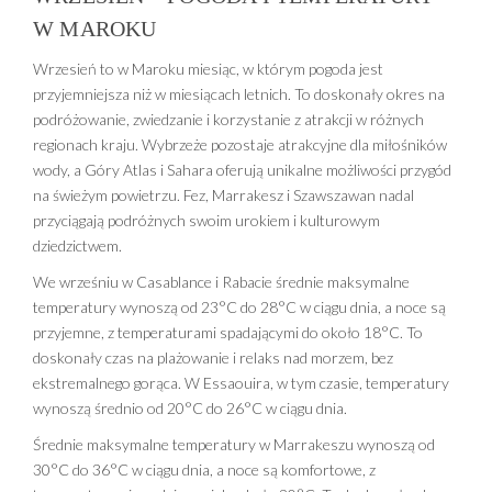
W MAROKU
Wrzesień to w Maroku miesiąc, w którym pogoda jest
przyjemniejsza niż w miesiącach letnich. To doskonały okres na
podróżowanie, zwiedzanie i korzystanie z atrakcji w różnych
regionach kraju. Wybrzeże pozostaje atrakcyjne dla miłośników
wody, a Góry Atlas i Sahara oferują unikalne możliwości przygód
na świeżym powietrzu. Fez, Marrakesz i Szawszawan nadal
przyciągają podróżnych swoim urokiem i kulturowym
dziedzictwem.
We wrześniu w Casablance i Rabacie średnie maksymalne
temperatury wynoszą od 23°C do 28°C w ciągu dnia, a noce są
przyjemne, z temperaturami spadającymi do około 18°C. To
doskonały czas na plażowanie i relaks nad morzem, bez
ekstremalnego gorąca. W Essaouira, w tym czasie, temperatury
wynoszą średnio od 20°C do 26°C w ciągu dnia.
Średnie maksymalne temperatury w Marrakeszu wynoszą od
30°C do 36°C w ciągu dnia, a noce są komfortowe, z