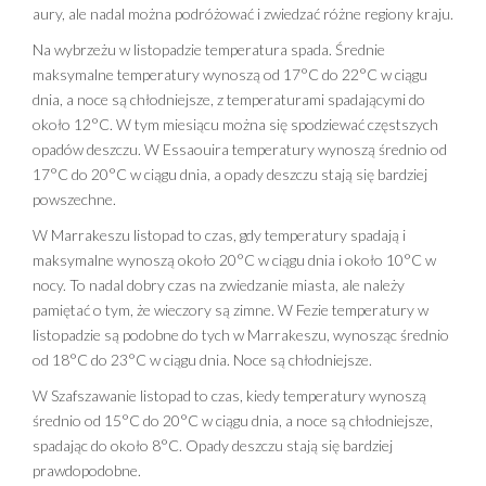
aury, ale nadal można podróżować i zwiedzać różne regiony kraju.
Na wybrzeżu w listopadzie temperatura spada. Średnie
maksymalne temperatury wynoszą od 17°C do 22°C w ciągu
dnia, a noce są chłodniejsze, z temperaturami spadającymi do
około 12°C. W tym miesiącu można się spodziewać częstszych
opadów deszczu. W Essaouira temperatury wynoszą średnio od
17°C do 20°C w ciągu dnia, a opady deszczu stają się bardziej
powszechne.
W Marrakeszu listopad to czas, gdy temperatury spadają i
maksymalne wynoszą około 20°C w ciągu dnia i około 10°C w
nocy. To nadal dobry czas na zwiedzanie miasta, ale należy
pamiętać o tym, że wieczory są zimne. W Fezie temperatury w
listopadzie są podobne do tych w Marrakeszu, wynosząc średnio
od 18°C do 23°C w ciągu dnia. Noce są chłodniejsze.
W Szafszawanie listopad to czas, kiedy temperatury wynoszą
średnio od 15°C do 20°C w ciągu dnia, a noce są chłodniejsze,
spadając do około 8°C. Opady deszczu stają się bardziej
prawdopodobne.