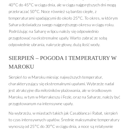
40°C do 45°C w ciągu dnia, ale w ciągu najgorętszych dni mogą
przekraczać 50°C. Noce również są bardzo ciepłe, z
temperaturami spadającymi do około 25°C. To okres, w którym
Sahara doświadcza swego najgorętszego okresu w ciągu roku.
Podróżując na Saharę w lipcu należy się odpowiednio
przygotować na ekstremalne upały. Warto zabrać ze sobą
odpowiednie ubrania, nakrycie głowy, dużą ilość wody.
SIERPIEŃ – POGODA I TEMPERATURY W
MAROKU
Sierpień to w Maroku miesiąc najwyższych temperatur,
charakteryzujący się ekstremalnymi upałami. Wybrzeże nadal
jest atrakcyjne dla miłośników plażowania, ale w środkowym
Maroku, w tym w Marrakeszu i Fezie, oraz na Saharze, należy być
przygotowanym na intensywne upały.
Na wybrzeżu, w miastach takich jak Casablanca i Rabat, sierpień
to czas intensywnych upałów. Średnie maksymalne temperatury
wynoszą od 25°C do 30°C w ciągu dnia, a noce są relatywnie