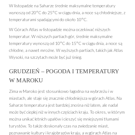
W listopadzie na Saharze średnie maksymalne temperatury
wynoszą od 20°C do 25°C w ciągu dnia, a noce są chłodniejsze, z
temperaturami spadającymi do około 10°C.
W Górach Atlas w listopadzie można oczekiwać niższych
temperatur. W niższych partiach gór, średnie maksymalne
temperatury wynoszą od 10°C do 15°C w ciągu dnia, a noce są
chłodne, a nawet mroźne. W wyższych partiach, takich jak Atlas
Wysoki, na szczytach może być już śnieg.
GRUDZIEŃ – POGODA I TEMPERATURY
W MAROKU
Zima w Maroko jest stosunkowo łagodna na wybrzeżu i w
miastach, ale staje się znacznie chłodniejsza w górach Atlas. Na
Saharze temperatura jest bardziej znośna niż latem, ale nadal
może być cieplej niż w innych częściach kraju. To okres, w którym
można unikać letnich upałów i cieszyć się mniejszymi tłumami
turystów. To także doskonały czas na zwiedzanie miast,
poznawanie kultury i krajobrazów kraju, a w górach Atlas na