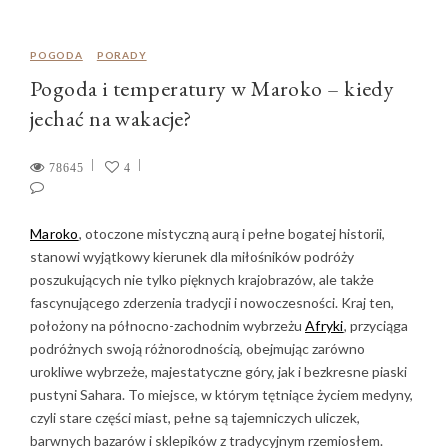
POGODA
PORADY
Pogoda i temperatury w Maroko – kiedy
jechać na wakacje?
78645
4
Maroko
, otoczone mistyczną aurą i pełne bogatej historii,
stanowi wyjątkowy kierunek dla miłośników podróży
poszukujących nie tylko pięknych krajobrazów, ale także
fascynującego zderzenia tradycji i nowoczesności. Kraj ten,
położony na północno-zachodnim wybrzeżu
Afryki
, przyciąga
podróżnych swoją różnorodnością, obejmując zarówno
urokliwe wybrzeże, majestatyczne góry, jak i bezkresne piaski
pustyni Sahara. To miejsce, w którym tętniące życiem medyny,
czyli stare części miast, pełne są tajemniczych uliczek,
barwnych bazarów i sklepików z tradycyjnym rzemiosłem.