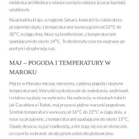
niebieska architektura miasta czynią to miejsce jeszcze bardziej
urokliwym.
Na południu kraju, w regionie Sahary, kwiecień to nadal okres
przyjemnie ciepły, z temperaturami wynoszącymi od 22°C do
30°C w ciągu dnia. Noce są komfortowe, z temperaturami
spadającymi do około 14°C. To doskonały czas na wyprawy po
pustyni i eksplorację oaz.
MAJ – POGODA I TEMPERATURY W
MAROKU
Maj to w Maroku miesiąc wiosenny, z piękną pogodą i ciepłymi
temperaturami. Warunki są doskonałe do zwiedzania, wędrówek
i relaksu na plaży na wybrzeżu. Na wybrzeżu, w miastach takich
jak Casablanca i Rabat, maj przynosi piękne warunki pogodowe.
Średnie temperatury wynoszą od 16°C do 22°C w ciągu dnia, a
noce są przyjemne, z temperaturami spadającymi do około 13°C.
Opady deszczu są już rzadkością, a dni stają się coraz słoneczne,
co czyni to wybrzeże atrakcyjnym celem dla plażowiczów.