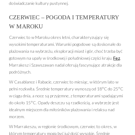
doświadczanie kultury pustynnej.
CZERWIEC – POGODA I TEMPERATURY
W MAROKU
Czerwiec to w Maroku okres letni, charakteryzujący się
wysokimi temperaturami. Warunki pogodowe są doskonałe do
plażowania na wybrzeżu, eksploracji miast i gór, choć trzeba być
gotowym na upały w środkowej i południowej części kraju.
Fez
,
Marrakesz i Szawszawan nadal oferują fascynujące atrakcje dla
podróżnych.
W Casablance i Rabacie, czerwiec to miesiąc, w którym lato w
pełni rozkwita. Średnie temperatury wynoszą od 18°C do 25°C
w ciągu dnia, a noce są przyjemne, z temperaturami spadającymi
do około 15°C. Opady deszczu są rzadkością, a wybrzeże jest
idealnym miejscem dla miłośników plażowania i relaksu nad
morzem.
W Marrakeszu, w regionie środkowym, czerwiec to okres, w
którym temperatury mogą być już dość wysokie. Średnie