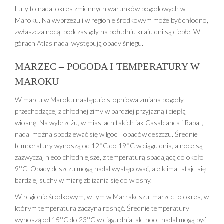
Luty to nadal okres zmiennych warunków pogodowych w
Maroku. Na wybrzeżu i w regionie środkowym może być chłodno,
zwłaszcza nocą, podczas gdy na południu kraju dni są ciepłe. W
górach Atlas nadal występują opady śniegu.
MARZEC – POGODA I TEMPERATURY W
MAROKU
W marcu w Maroku następuje stopniowa zmiana pogody,
przechodzącej z chłodnej zimy w bardziej przyjazną i ciepłą
wiosnę. Na wybrzeżu, w miastach takich jak Casablanca i Rabat,
nadal można spodziewać się wilgoci i opadów deszczu. Średnie
temperatury wynoszą od 12°C do 19°C w ciągu dnia, a noce są
zazwyczaj nieco chłodniejsze, z temperaturą spadającą do około
9°C. Opady deszczu mogą nadal występować, ale klimat staje się
bardziej suchy w miarę zbliżania się do wiosny.
W regionie środkowym, w tym w Marrakeszu, marzec to okres, w
którym temperatura zaczyna rosnąć. Średnie temperatury
wynoszą od 15°C do 23°C w ciągu dnia, ale noce nadal mogą być