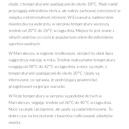
ciepłe, z temperaturami spadającymi do około 18°C. Plaże nadal
przyciągają miłośników słońca, ale należy zachować ostrożność w
związku z ekstremalnym słońcem. W Essaouira, nadmorskim
miasteczku na wybrzeżu, w sierpniu temperatury wynoszą
średnio od 20°C do 26°C w ciągu dnia. Miejsce to jest znane z
silnych wiatrów, co czyni je popularnym celem dla miłośników
sportów wodnych.
W Marrakeszu, w regionie środkowym, sierpień to obok lipca
najgorętszy miesiąc w roku. Średnie maksymalne temperatury
osiągają od 38°C do 42°C w ciągu dnia, a noce są ciepłe, z
temperaturami spadającymi do około 20°C. Upały są
intensywne, co sprawia, że podróżujący powinni być
przygotowani na gorące warunki.
W Fezie temperatury w sierpniu są podobne do tych w
Marrakeszu, sięgając średnio od 36°C do 40°C w ciągu dnia.
Noce są ciepłe i przyjemne, ale upały są nadal intensywne. To
dobry czas na korzystanie z basenów i odkrywanie zabytków
miasta.