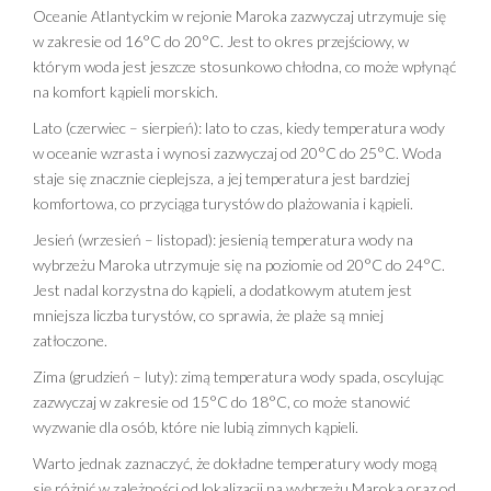
Oceanie Atlantyckim w rejonie Maroka zazwyczaj utrzymuje się
w zakresie od 16°C do 20°C. Jest to okres przejściowy, w
którym woda jest jeszcze stosunkowo chłodna, co może wpłynąć
na komfort kąpieli morskich.
Lato (czerwiec – sierpień): lato to czas, kiedy temperatura wody
w oceanie wzrasta i wynosi zazwyczaj od 20°C do 25°C. Woda
staje się znacznie cieplejsza, a jej temperatura jest bardziej
komfortowa, co przyciąga turystów do plażowania i kąpieli.
Jesień (wrzesień – listopad): jesienią temperatura wody na
wybrzeżu Maroka utrzymuje się na poziomie od 20°C do 24°C.
Jest nadal korzystna do kąpieli, a dodatkowym atutem jest
mniejsza liczba turystów, co sprawia, że plaże są mniej
zatłoczone.
Zima (grudzień – luty): zimą temperatura wody spada, oscylując
zazwyczaj w zakresie od 15°C do 18°C, co może stanowić
wyzwanie dla osób, które nie lubią zimnych kąpieli.
Warto jednak zaznaczyć, że dokładne temperatury wody mogą
się różnić w zależności od lokalizacji na wybrzeżu Maroka oraz od