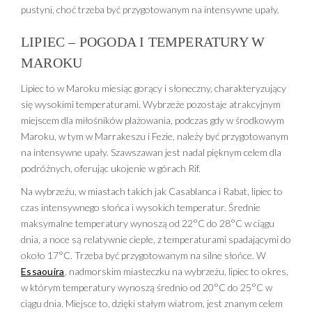
pustyni, choć trzeba być przygotowanym na intensywne upały.
LIPIEC – POGODA I TEMPERATURY W
MAROKU
Lipiec to w Maroku miesiąc gorący i słoneczny, charakteryzujący
się wysokimi temperaturami. Wybrzeże pozostaje atrakcyjnym
miejscem dla miłośników plażowania, podczas gdy w środkowym
Maroku, w tym w Marrakeszu i Fezie, należy być przygotowanym
na intensywne upały. Szawszawan jest nadal pięknym celem dla
podróżnych, oferując ukojenie w górach Rif.
Na wybrzeżu, w miastach takich jak Casablanca i Rabat, lipiec to
czas intensywnego słońca i wysokich temperatur. Średnie
maksymalne temperatury wynoszą od 22°C do 28°C w ciągu
dnia, a noce są relatywnie ciepłe, z temperaturami spadającymi do
około 17°C. Trzeba być przygotowanym na silne słońce. W
Essaouira
, nadmorskim miasteczku na wybrzeżu, lipiec to okres,
w którym temperatury wynoszą średnio od 20°C do 25°C w
ciągu dnia. Miejsce to, dzięki stałym wiatrom, jest znanym celem