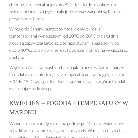
chłodne, z temperaturą około 8°C. Jest to dobry okres na
zwiedzanie miasta i jego atrakcji, ponieważ warunki są bardziej
przyjemne niż zimą.
W regionie Sahary, marzec to nadal ciepły okres, z
temperaturami wynoszącymi od 20°C do 28°C w ciągu dnia.
Noce są zazwyczaj łagodne, z temperaturami spadającymi do
około 10°C, co sprawia, że jest to dogodny okres na wycieczki po
pustyni.
W górach Atlas, w miastach takich jak Ifrane czy Azrou, marzec
to nadal okres chłodniejszy, z temperaturami wahającymi się od
5°C do 15°C w ciągu dnia. Noce są zimniejsze, a w górach nadal
występują opady śniegu.
KWIECIEŃ – POGODA I TEMPERATURY W
MAROKU
Wiosna to doskonały okres na podróż po Maroko, zwiedzanie
zabytków i cieszenie się pięknem przyrody. W miastach takich jak
Casablanca i Rabat, kwiecień przynosi coraz cieplejszą i