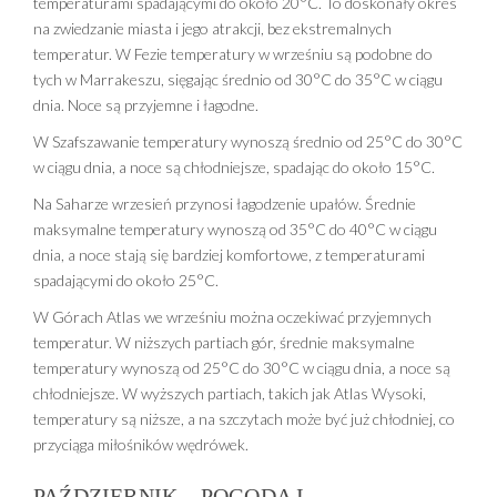
temperaturami spadającymi do około 20°C. To doskonały okres
na zwiedzanie miasta i jego atrakcji, bez ekstremalnych
temperatur. W Fezie temperatury w wrześniu są podobne do
tych w Marrakeszu, sięgając średnio od 30°C do 35°C w ciągu
dnia. Noce są przyjemne i łagodne.
W Szafszawanie temperatury wynoszą średnio od 25°C do 30°C
w ciągu dnia, a noce są chłodniejsze, spadając do około 15°C.
Na Saharze wrzesień przynosi łagodzenie upałów. Średnie
maksymalne temperatury wynoszą od 35°C do 40°C w ciągu
dnia, a noce stają się bardziej komfortowe, z temperaturami
spadającymi do około 25°C.
W Górach Atlas we wrześniu można oczekiwać przyjemnych
temperatur. W niższych partiach gór, średnie maksymalne
temperatury wynoszą od 25°C do 30°C w ciągu dnia, a noce są
chłodniejsze. W wyższych partiach, takich jak Atlas Wysoki,
temperatury są niższe, a na szczytach może być już chłodniej, co
przyciąga miłośników wędrówek.
PAŹDZIERNIK – POGODA I