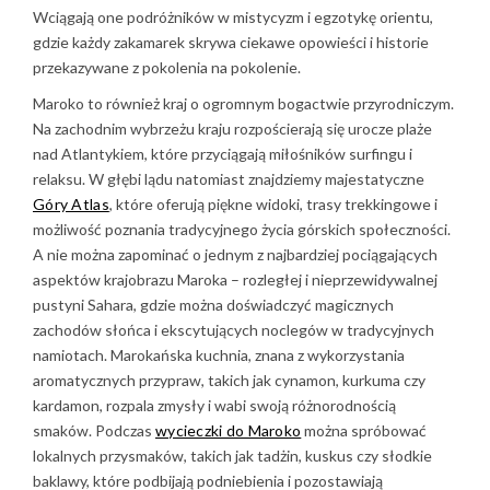
Wciągają one podróżników w mistycyzm i egzotykę orientu,
gdzie każdy zakamarek skrywa ciekawe opowieści i historie
przekazywane z pokolenia na pokolenie.
Maroko to również kraj o ogromnym bogactwie przyrodniczym.
Na zachodnim wybrzeżu kraju rozpościerają się urocze plaże
nad Atlantykiem, które przyciągają miłośników surfingu i
relaksu. W głębi lądu natomiast znajdziemy majestatyczne
Góry Atlas
, które oferują piękne widoki, trasy trekkingowe i
możliwość poznania tradycyjnego życia górskich społeczności.
A nie można zapominać o jednym z najbardziej pociągających
aspektów krajobrazu Maroka – rozległej i nieprzewidywalnej
pustyni Sahara, gdzie można doświadczyć magicznych
zachodów słońca i ekscytujących noclegów w tradycyjnych
namiotach. Marokańska kuchnia, znana z wykorzystania
aromatycznych przypraw, takich jak cynamon, kurkuma czy
kardamon, rozpala zmysły i wabi swoją różnorodnością
smaków. Podczas
wycieczki do Maroko
można spróbować
lokalnych przysmaków, takich jak tadżin, kuskus czy słodkie
baklawy, które podbijają podniebienia i pozostawiają