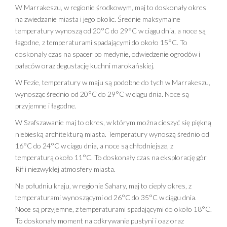
W Marrakeszu, w regionie środkowym, maj to doskonały okres
na zwiedzanie miasta i jego okolic. Średnie maksymalne
temperatury wynoszą od 20°C do 29°C w ciągu dnia, a noce są
łagodne, z temperaturami spadającymi do około 15°C. To
doskonały czas na spacer po medynie, odwiedzenie ogrodów i
pałaców oraz degustację kuchni marokańskiej.
W Fezie, temperatury w maju są podobne do tych w Marrakeszu,
wynosząc średnio od 20°C do 29°C w ciągu dnia. Noce są
przyjemne i łagodne.
W Szafszawanie maj to okres, w którym można cieszyć się piękną
niebieską architekturą miasta. Temperatury wynoszą średnio od
16°C do 24°C w ciągu dnia, a noce są chłodniejsze, z
temperaturą około 11°C. To doskonały czas na eksplorację gór
Rif i niezwykłej atmosfery miasta.
Na południu kraju, w regionie Sahary, maj to ciepły okres, z
temperaturami wynoszącymi od 26°C do 35°C w ciągu dnia.
Noce są przyjemne, z temperaturami spadającymi do około 18°C.
To doskonały moment na odkrywanie pustyni i oaz oraz