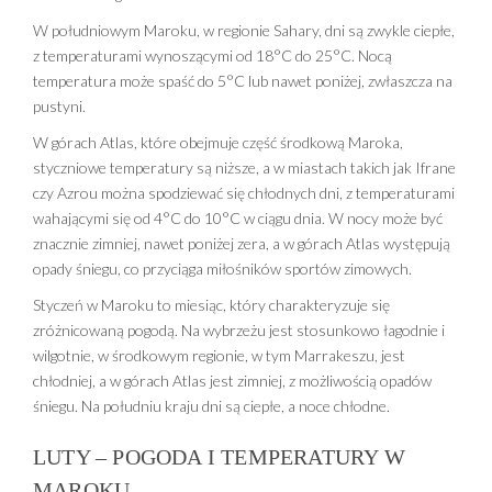
W południowym Maroku, w regionie Sahary, dni są zwykle ciepłe,
z temperaturami wynoszącymi od 18°C do 25°C. Nocą
temperatura może spaść do 5°C lub nawet poniżej, zwłaszcza na
pustyni.
W górach Atlas, które obejmuje część środkową Maroka,
styczniowe temperatury są niższe, a w miastach takich jak Ifrane
czy Azrou można spodziewać się chłodnych dni, z temperaturami
wahającymi się od 4°C do 10°C w ciągu dnia. W nocy może być
znacznie zimniej, nawet poniżej zera, a w górach Atlas występują
opady śniegu, co przyciąga miłośników sportów zimowych.
Styczeń w Maroku to miesiąc, który charakteryzuje się
zróżnicowaną pogodą. Na wybrzeżu jest stosunkowo łagodnie i
wilgotnie, w środkowym regionie, w tym Marrakeszu, jest
chłodniej, a w górach Atlas jest zimniej, z możliwością opadów
śniegu. Na południu kraju dni są ciepłe, a noce chłodne.
LUTY – POGODA I TEMPERATURY W
MAROKU