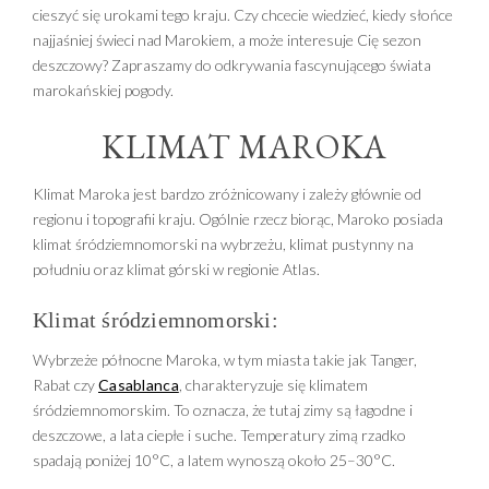
cieszyć się urokami tego kraju. Czy chcecie wiedzieć, kiedy słońce
najjaśniej świeci nad Marokiem, a może interesuje Cię sezon
deszczowy? Zapraszamy do odkrywania fascynującego świata
marokańskiej pogody.
KLIMAT MAROKA
Klimat Maroka jest bardzo zróżnicowany i zależy głównie od
regionu i topografii kraju. Ogólnie rzecz biorąc, Maroko posiada
klimat śródziemnomorski na wybrzeżu, klimat pustynny na
południu oraz klimat górski w regionie Atlas.
Klimat śródziemnomorski:
Wybrzeże północne Maroka, w tym miasta takie jak Tanger,
Rabat czy
Casablanca
, charakteryzuje się klimatem
śródziemnomorskim. To oznacza, że tutaj zimy są łagodne i
deszczowe, a lata ciepłe i suche. Temperatury zimą rzadko
spadają poniżej 10°C, a latem wynoszą około 25–30°C.