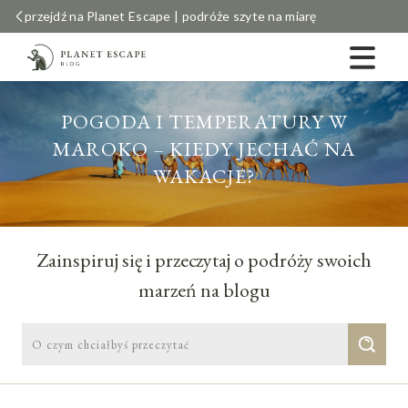
przejdź na Planet Escape | podróże szyte na miarę
POGODA I TEMPERATURY W
MAROKO – KIEDY JECHAĆ NA
WAKACJE?
Zainspiruj się i przeczytaj o podróży swoich
marzeń na blogu