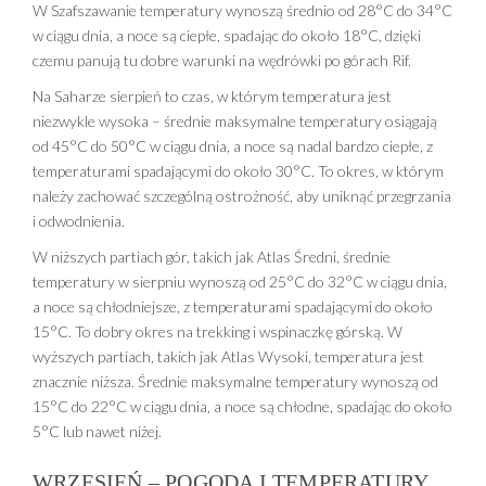
W Szafszawanie temperatury wynoszą średnio od 28°C do 34°C
w ciągu dnia, a noce są ciepłe, spadając do około 18°C, dzięki
czemu panują tu dobre warunki na wędrówki po górach Rif.
Na Saharze sierpień to czas, w którym temperatura jest
niezwykle wysoka – średnie maksymalne temperatury osiągają
od 45°C do 50°C w ciągu dnia, a noce są nadal bardzo ciepłe, z
temperaturami spadającymi do około 30°C. To okres, w którym
należy zachować szczególną ostrożność, aby uniknąć przegrzania
i odwodnienia.
W niższych partiach gór, takich jak Atlas Średni, średnie
temperatury w sierpniu wynoszą od 25°C do 32°C w ciągu dnia,
a noce są chłodniejsze, z temperaturami spadającymi do około
15°C. To dobry okres na trekking i wspinaczkę górską. W
wyższych partiach, takich jak Atlas Wysoki, temperatura jest
znacznie niższa. Średnie maksymalne temperatury wynoszą od
15°C do 22°C w ciągu dnia, a noce są chłodne, spadając do około
5°C lub nawet niżej.
WRZESIEŃ – POGODA I TEMPERATURY