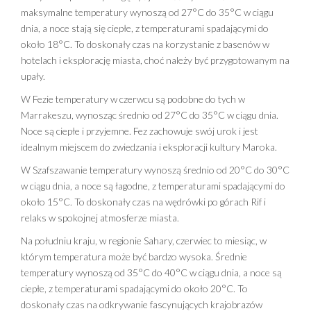
maksymalne temperatury wynoszą od 27°C do 35°C w ciągu
dnia, a noce stają się ciepłe, z temperaturami spadającymi do
około 18°C. To doskonały czas na korzystanie z basenów w
hotelach i eksplorację miasta, choć należy być przygotowanym na
upały.
W Fezie temperatury w czerwcu są podobne do tych w
Marrakeszu, wynosząc średnio od 27°C do 35°C w ciągu dnia.
Noce są ciepłe i przyjemne. Fez zachowuje swój urok i jest
idealnym miejscem do zwiedzania i eksploracji kultury Maroka.
W Szafszawanie temperatury wynoszą średnio od 20°C do 30°C
w ciągu dnia, a noce są łagodne, z temperaturami spadającymi do
około 15°C. To doskonały czas na wędrówki po górach Rif i
relaks w spokojnej atmosferze miasta.
Na południu kraju, w regionie Sahary, czerwiec to miesiąc, w
którym temperatura może być bardzo wysoka. Średnie
temperatury wynoszą od 35°C do 40°C w ciągu dnia, a noce są
ciepłe, z temperaturami spadającymi do około 20°C. To
doskonały czas na odkrywanie fascynujących krajobrazów