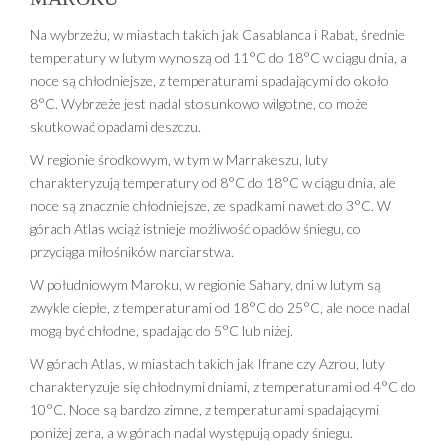
Na wybrzeżu, w miastach takich jak Casablanca i Rabat, średnie
temperatury w lutym wynoszą od 11°C do 18°C w ciągu dnia, a
noce są chłodniejsze, z temperaturami spadającymi do około
8°C. Wybrzeże jest nadal stosunkowo wilgotne, co może
skutkować opadami deszczu.
W regionie środkowym, w tym w Marrakeszu, luty
charakteryzują temperatury od 8°C do 18°C w ciągu dnia, ale
noce są znacznie chłodniejsze, ze spadkami nawet do 3°C. W
górach Atlas wciąż istnieje możliwość opadów śniegu, co
przyciąga miłośników narciarstwa.
W południowym Maroku, w regionie Sahary, dni w lutym są
zwykle ciepłe, z temperaturami od 18°C do 25°C, ale noce nadal
mogą być chłodne, spadając do 5°C lub niżej.
W górach Atlas, w miastach takich jak Ifrane czy Azrou, luty
charakteryzuje się chłodnymi dniami, z temperaturami od 4°C do
10°C. Noce są bardzo zimne, z temperaturami spadającymi
poniżej zera, a w górach nadal występują opady śniegu.