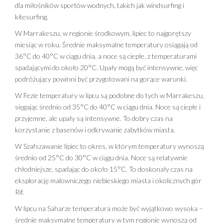
dla miłośników sportów wodnych, takich jak windsurfing i
kitesurfing.
W Marrakeszu, w regionie środkowym, lipiec to najgorętszy
miesiąc w roku. Średnie maksymalne temperatury osiągają od
36°C do 40°C w ciągu dnia, a noce są ciepłe, z temperaturami
spadającymi do około 20°C. Upały mogą być intensywne, więc
podróżujący powinni być przygotowani na gorące warunki.
W Fezie temperatury w lipcu są podobne do tych w Marrakeszu,
sięgając średnio od 35°C do 40°C w ciągu dnia. Noce są ciepłe i
przyjemne, ale upały są intensywne. To dobry czas na
korzystanie z basenów i odkrywanie zabytków miasta.
W Szafszawanie lipiec to okres, w którym temperatury wynoszą
średnio od 25°C do 30°C w ciągu dnia. Noce są relatywnie
chłodniejsze, spadając do około 15°C. To doskonały czas na
eksplorację malowniczego niebieskiego miasta i okolicznych gór
Rif.
W lipcu na Saharze temperatura może być wyjątkowo wysoka –
średnie maksymalne temperatury w tym regionie wynoszą od