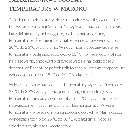
TEMPERATURY W MAROKU
Październik to doskonały okres na podróżowanie, zwiedzanie i
korzystanie z atrakcji Maroka. Na wybrzeżu październik to czas,
kiedy letnie upały ustępują miejsca bardziej przyjemnej
temperaturze. Średnie maksymalne temperatury wynoszą od
20°C do 26°C w ciągu dnia. W nocy można spodziewać się, że
temperatury będą spadać do około 15°C. To nadal dobry okres
na plażowanie, choć warto przygotować się na lekkie opady
deszczu. W Essaouira październik to czas, w którym temperatury
wynoszą średnio od 18°C do 24°C w ciągu dnia.
W Marrakeszu w październiku temperatury wynoszą średnio od
25°C do 30°C w ciągu dnia, a noce stają się chłodniejsze, z
temperaturami spadającymi do około 12°C. To doskonały czas
na zwiedzanie miasta i jego atrakcji, bez gorąca lata. W Fezie
temperatury w październiku są podobne do tych w Marrakeszu,
wynosząc średnio od 25°C do 30°C w ciągu dnia. Noce są
chłodniejsze, ale nadal komfortowe.