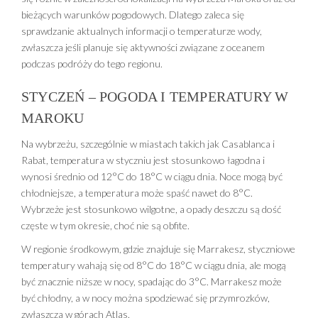
bieżących warunków pogodowych. Dlatego zaleca się
sprawdzanie aktualnych informacji o temperaturze wody,
zwłaszcza jeśli planuje się aktywności związane z oceanem
podczas podróży do tego regionu.
STYCZEŃ – POGODA I TEMPERATURY W
MAROKU
Na wybrzeżu, szczególnie w miastach takich jak Casablanca i
Rabat, temperatura w styczniu jest stosunkowo łagodna i
wynosi średnio od 12°C do 18°C w ciągu dnia. Noce mogą być
chłodniejsze, a temperatura może spaść nawet do 8°C.
Wybrzeże jest stosunkowo wilgotne, a opady deszczu są dość
częste w tym okresie, choć nie są obfite.
W regionie środkowym, gdzie znajduje się Marrakesz, styczniowe
temperatury wahają się od 8°C do 18°C w ciągu dnia, ale mogą
być znacznie niższe w nocy, spadając do 3°C. Marrakesz może
być chłodny, a w nocy można spodziewać się przymrozków,
zwłaszcza w górach Atlas.