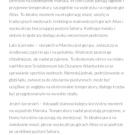
okresów na odwiedzenie Maroka. W tym czasie panują łagodne i
przyjemne temperatury, szczególnie na wybrzeżu i w regionie gór
Atlas. To idealny moment na eksplorację miast, wizytę w
tradycyjnych medynach, trekking w malowniczych górach Atlas i
wycieczki po fascynującej pustyni Sahara. Kwitnące kwiaty i
zielone krajobrazy dodają uroku wiosennym podróżom.
Lato (czerwiec – sierpień) w Maroku jest gorące, zwłaszcza w
środkowej części kraju i na południu. Wybrzeże pozostaje
chłodniejsze, ale nadal przyjemne. To doskonały okres na relaks
nad Morzem Śródziemnym lub Oceanem Atlantyckim oraz
uprawianie sportów wodnych. Niemniej jednak, podróżowanie w
głębi lądu, zwłaszcza do obszarów pustynnych, może być
uciążliwe ze względu na ekstremalne temperatury, dlatego trzeba
być przygotowanym na wysokie ciepło.
Jesień (wrzesień – listopad) stanowi kolejny korzystny moment
na wyjazd do Maroka. Temperatury nadal pozostają przyjemne, a
tłumy turystów zaczynają się zmniejszać. To idealna pora na
zwiedzanie miast, piesze wycieczki po górach Atlas oraz podróże
po urokliwej pustyni Sahara.