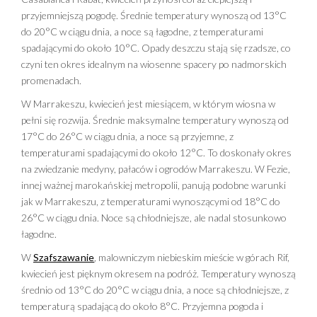
przyjemniejszą pogodę. Średnie temperatury wynoszą od 13°C
do 20°C w ciągu dnia, a noce są łagodne, z temperaturami
spadającymi do około 10°C. Opady deszczu stają się rzadsze, co
czyni ten okres idealnym na wiosenne spacery po nadmorskich
promenadach.
W Marrakeszu, kwiecień jest miesiącem, w którym wiosna w
pełni się rozwija. Średnie maksymalne temperatury wynoszą od
17°C do 26°C w ciągu dnia, a noce są przyjemne, z
temperaturami spadającymi do około 12°C. To doskonały okres
na zwiedzanie medyny, pałaców i ogrodów Marrakeszu. W Fezie,
innej ważnej marokańskiej metropolii, panują podobne warunki
jak w Marrakeszu, z temperaturami wynoszącymi od 18°C do
26°C w ciągu dnia. Noce są chłodniejsze, ale nadal stosunkowo
łagodne.
W
Szafszawanie
, malowniczym niebieskim mieście w górach Rif,
kwiecień jest pięknym okresem na podróż. Temperatury wynoszą
średnio od 13°C do 20°C w ciągu dnia, a noce są chłodniejsze, z
temperaturą spadającą do około 8°C. Przyjemna pogoda i