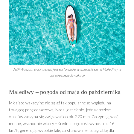
porozpieszczać i uciec od całego świata.
Jeśli Waszym priorytetem jest surfowanie, wybierzcie się na Malediwy w
okresie naszych wakacji
Malediwy – pogoda od maja do października
Miesiące wakacyjne nie są aż tak popularne ze względu na
trwającą porę deszczową. Nadal jest ciepło, jednak poziom
opadów zaczyna się zwiększać do ok. 220 mm. Zaczynają wiać
mocne, wschodnie wiatry – średnia prędkość wynosi ok. 16
km/h, generując wysokie fale, co stanowi nie lada gratkę dla