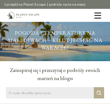
przejdź na Planet Escape | podróże szyte na miarę
POGODA I TEMPERATURY NA
MALEDIWACH – KIEDY JECHAĆ NA
WAKACJE?
Zainspiruj się i przeczytaj o podróży swoich
marzeń na blogu