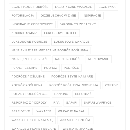
EGZOTYCZNE PODRÓŻE
EGZOTYCZNE WAKACJE
EGZOTYKA
FOTORELACJA
GDZIE JECHAĆ W ZIMIE
INSPIRACJE
INSPIRACJE PODRÓŻNICZE
JAPONIA CO ZOBACZYĆ
KUCHNIE ŚWIATA
LUKSUSOWE HOTELE
LUKSUSOWE PODRÓŻE
LUKSUSOWE WAKACJE
NAJPIĘKNIEJSZE MIEJSCA NA PODRÓŻ POŚLUBNĄ
NAJPIĘKNIEJSZE PLAŻE
NASZE PODRÓŻE
NURKOWANIE
PLANET ESCAPE
PODRÓŻ
PODRÓŻE
PODRÓŻE POŚLUBNE
PODRÓŻE SZYTE NA MIARĘ
PODRÓŻ POŚLUBNA
PODRÓŻ POŚLUBNA INDONEZJA
PORADY
PORADY PODRÓŻNICZE
RANKING
REPORTAŻ
REPORTAŻ Z PODRÓŻY
RPA
SAFARI
SAFARI W AFRYCE
SELF DRIVE
WAKACJE
WAKACJE NA BALI
WAKACJE SZYTE NA MIARĘ
WAKACJE Z DZIEĆMI
WAKACJE Z PLANET ESCAPE
WIETNAM ATRAKCJE