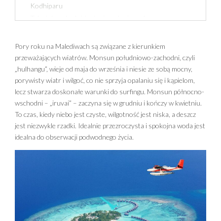
Kodhiparu
Tak pięknych plaż i mieniących się na lazurowo
przejrzystych wód oceanu nie znajdziecie w żadnym
innym miejscu na świecie! Podczas wakacji na
Pory roku na Malediwach są związane z kierunkiem
Malediwach odkryjecie raj przeznaczony do błogiego
przeważających wiatrów. Monsun południowo-zachodni, czyli
lenistwa oraz ucieczki od cywilizacji, codziennych
„hulhangu”, wieje od maja do września i niesie ze sobą mocny,
trosk i chaosu wielkich miast! Zabierzemy Was na
porywisty wiatr i wilgoć, co nie sprzyja opalaniu się i kąpielom,
lecz stwarza doskonałe warunki do surfingu. Monsun północno-
dwa zjawiskowe malediwskie atole, do naszych
wschodni – „iruvai” – zaczyna się w grudniu i kończy w kwietniu.
ulubionych hoteli, gdzie zapomnicie o całym
To czas, kiedy niebo jest czyste, wilgotność jest niska, a deszcz
doczesnym świecie. Zapraszamy do raju!
jest niezwykle rzadki. Idealnie przezroczysta i spokojna woda jest
idealna do obserwacji podwodnego życia.