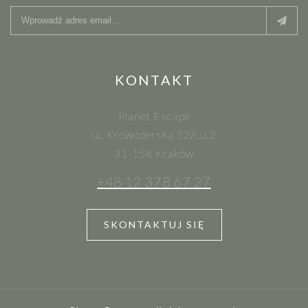
KONTAKT
Planet Escape
ul. Krowoderska 52/l.u.2
31-158 Kraków
+48 12 378 67 27
SKONTAKTUJ SIĘ