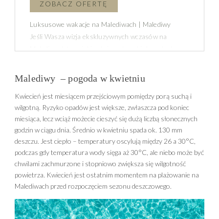
Luksusowe wakacje na Malediwach | Malediwy
Jeśli Wasza wizja ekskluzywnych wczasów na
Malediwach to rajskie plaże usłane białym, drobnym
piaskiem, oblewane lazurową, przejrzystą wodą i
tropikalne słońce, przed którego blaskiem schronić
Malediwy – pogoda w kwietniu
się można pod szumiącymi łagodnie palmami,
Kwiecień jest miesiącem przejściowym pomiędzy porą suchą i
wybierzcie się na luksusowe wakacje na
wilgotną. Ryzyko opadów jest większe, zwłaszcza pod koniec
Malediwach! To jeden z najbardziej ekskluzywnych
miesiąca, lecz wciąż możecie cieszyć się dużą liczbą słonecznych
kierunków podróży, jakie tylko można sobie
godzin w ciągu dnia. Średnio w kwietniu spada ok. 130 mm
wyobrazić. Luksusowe wille zapewniają maksimum
deszczu. Jest ciepło – temperatury oscylują między 26 a 30°C,
komfortu i intymności, znakomita obsługa spełnia
podczas gdy temperatura wody sięga aż 30°C, ale niebo może być
wszystkie, nawet najbardziej wyszukane życzenia –
chwilami zachmurzone i stopniowo zwiększa się wilgotność
to wymarzony wręcz kierunek, by spędzić podróż
powietrza. Kwiecień jest ostatnim momentem na plażowanie na
poślubną lub celebrować ważną rocznicę.
Malediwach przed rozpoczęciem sezonu deszczowego.
Luksusowy wyjazd na Malediwy to również
doskonały pretekst do tego, by dać się trochę