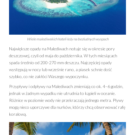
Wiele malediwskich hoteli leży na bezludnych wyspach
Największe opady na Malediwach notuje się w okresie pory
deszczowej, czyli od maja do października. W tych miesiącach
spada średnio od 200-270 mm deszczu. Najczęściej opady
występują w nocy lub wcześnie rano, a piasek schnie dość
szybko, co nie zakłóci Waszego wypoczynku.
Przypływy i odpływy na Malediwach zmieniają co ok. 4–6 godzin,
jednak w żadnym wypadku nie utrudnia to kąpieli w oceanie.
Różnice w poziomie wody nie przekraczają jednego metra. Pływy
mogą nieco uporczywe dla nurków, którzy chcą obserwować rafę
koralową.