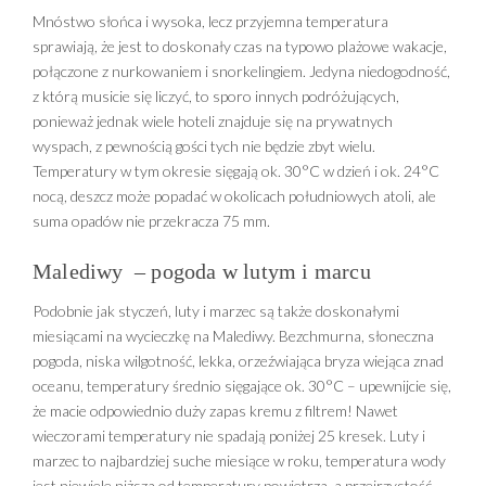
Mnóstwo słońca i wysoka, lecz przyjemna temperatura
sprawiają, że ​​jest to doskonały czas na typowo plażowe wakacje,
połączone z nurkowaniem i snorkelingiem. Jedyna niedogodność,
z którą musicie się liczyć, to sporo innych podróżujących,
ponieważ jednak wiele hoteli znajduje się na prywatnych
wyspach, z pewnością gości tych nie będzie zbyt wielu.
Temperatury w tym okresie sięgają ok. 30°C w dzień i ok. 24°C
nocą, deszcz może popadać w okolicach południowych atoli, ale
suma opadów nie przekracza 75 mm.
Malediwy – pogoda w lutym i marcu
Podobnie jak styczeń, luty i marzec są także doskonałymi
miesiącami na wycieczkę na Malediwy. Bezchmurna, słoneczna
pogoda, niska wilgotność, lekka, orzeźwiająca bryza wiejąca znad
oceanu, temperatury średnio sięgające ok. 30°C – upewnijcie się,
że macie odpowiednio duży zapas kremu z filtrem! Nawet
wieczorami temperatury nie spadają poniżej 25 kresek. Luty i
marzec to najbardziej suche miesiące w roku, temperatura wody
jest niewiele niższa od temperatury powietrza, a przejrzystość