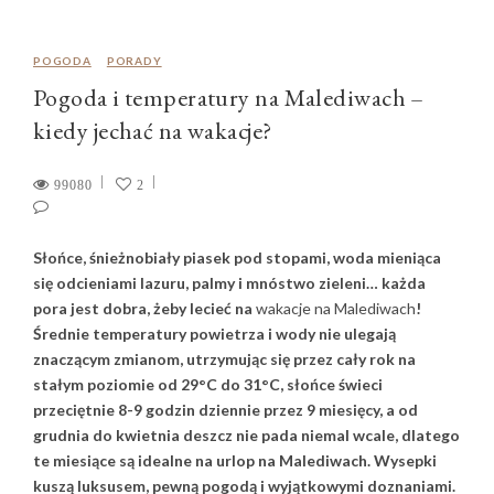
POGODA
PORADY
Pogoda i temperatury na Malediwach –
kiedy jechać na wakacje?
99080
2
Słońce, śnieżnobiały piasek pod stopami, woda mieniąca
się odcieniami lazuru, palmy i mnóstwo zieleni… każda
pora jest dobra, żeby lecieć na
wakacje na Malediwach
!
Średnie temperatury powietrza i wody nie ulegają
znaczącym zmianom, utrzymując się przez cały rok na
stałym poziomie od 29°C do 31°C, słońce świeci
przeciętnie 8-9 godzin dziennie przez 9 miesięcy, a od
grudnia do kwietnia deszcz nie pada niemal wcale, dlatego
te miesiące są idealne na urlop na Malediwach. Wysepki
kuszą luksusem, pewną pogodą i wyjątkowymi doznaniami.