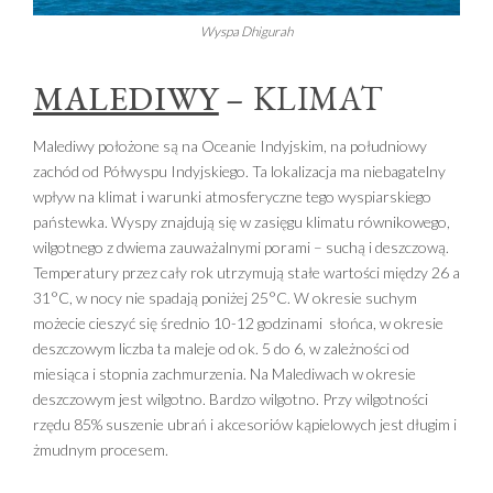
Wyspa Dhigurah
MALEDIWY
– KLIMAT
Malediwy położone są na Oceanie Indyjskim, na południowy
zachód od Półwyspu Indyjskiego. Ta lokalizacja ma niebagatelny
wpływ na klimat i warunki atmosferyczne tego wyspiarskiego
państewka. Wyspy znajdują się w zasięgu klimatu równikowego,
wilgotnego z dwiema zauważalnymi porami – suchą i deszczową.
Temperatury przez cały rok utrzymują stałe wartości między 26 a
31°C, w nocy nie spadają poniżej 25°C. W okresie suchym
możecie cieszyć się średnio 10-12 godzinami słońca, w okresie
deszczowym liczba ta maleje od ok. 5 do 6, w zależności od
miesiąca i stopnia zachmurzenia. Na Malediwach w okresie
deszczowym jest wilgotno. Bardzo wilgotno. Przy wilgotności
rzędu 85% suszenie ubrań i akcesoriów kąpielowych jest długim i
żmudnym procesem.