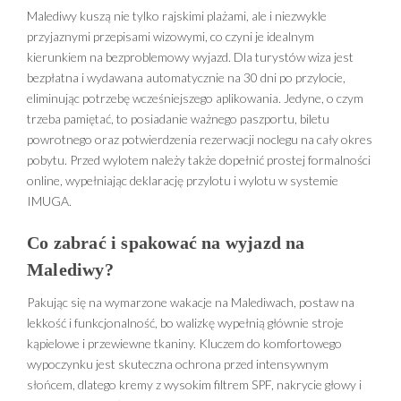
Malediwy kuszą nie tylko rajskimi plażami, ale i niezwykle
przyjaznymi przepisami wizowymi, co czyni je idealnym
kierunkiem na bezproblemowy wyjazd. Dla turystów wiza jest
bezpłatna i wydawana automatycznie na 30 dni po przylocie,
eliminując potrzebę wcześniejszego aplikowania. Jedyne, o czym
trzeba pamiętać, to posiadanie ważnego paszportu, biletu
powrotnego oraz potwierdzenia rezerwacji noclegu na cały okres
pobytu. Przed wylotem należy także dopełnić prostej formalności
online, wypełniając deklarację przylotu i wylotu w systemie
IMUGA.
Co zabrać i spakować na wyjazd na
Malediwy?
Pakując się na wymarzone wakacje na Malediwach, postaw na
lekkość i funkcjonalność, bo walizkę wypełnią głównie stroje
kąpielowe i przewiewne tkaniny. Kluczem do komfortowego
wypoczynku jest skuteczna ochrona przed intensywnym
słońcem, dlatego kremy z wysokim filtrem SPF, nakrycie głowy i