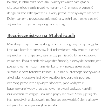
lokalnej kuchni poza hotelami. Należy również pamiętać o
skutecznej ochronie przed komarami, które mogą przenosić
dengę, oraz o zabezpieczeniu skóry przed intensywnym słońcem.
Dzięki takiemu przygotowaniu można w pełni beztrosko cieszyć
się urokami tego niezwykłego archipelagu.
Bezpieczeństwo na Malediwach
Malediwy to synonim rajskiego i bezpiecznego wypoczynku, gdzie
troska o komfort turystów jest priorytetem. Aby w pełni cieszyć
się urokami archipelagu, wystarczy pamiętać o kilku kluczowych
zasadach. Poza standardową ostrożnością, niezwykle istotne jest
poszanowanie muzułmańskiej kultury – należy ubierać się
skromnie poza terenem resortu i unikać publicznego spożywania
alkoholu. Kluczowe jest również dbanie o zdrowie poprzez
ochronę przed intensywnym słońcem, picie wyłącznie
butelkowanej wody oraz zachowanie uwagi podczas kąpieli i
nurkowania ze względu na silne prądy morskie. Stosując się do
tych prostych wskazówek, można bez obaw oddać się relaksowi
w tym luksusowym zakątku świata.