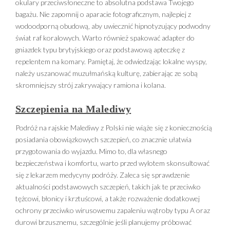
okulary przeciwsłoneczne to absolutna podstawa Twojego
bagażu. Nie zapomnij o aparacie fotograficznym, najlepiej z
wodoodporną obudową, aby uwiecznić hipnotyzujący podwodny
świat raf koralowych. Warto również spakować adapter do
gniazdek typu brytyjskiego oraz podstawową apteczkę z
repelentem na komary. Pamiętaj, że odwiedzając lokalne wyspy,
należy uszanować muzułmańską kulturę, zabierając ze sobą
skromniejszy strój zakrywający ramiona i kolana.
Szczepienia na Malediwy
Podróż na rajskie Malediwy z Polski nie wiąże się z koniecznością
posiadania obowiązkowych szczepień, co znacznie ułatwia
przygotowania do wyjazdu. Mimo to, dla własnego
bezpieczeństwa i komfortu, warto przed wylotem skonsultować
się z lekarzem medycyny podróży. Zaleca się sprawdzenie
aktualności podstawowych szczepień, takich jak te przeciwko
tężcowi, błonicy i krztuścowi, a także rozważenie dodatkowej
ochrony przeciwko wirusowemu zapaleniu wątroby typu A oraz
durowi brzusznemu, szczególnie jeśli planujemy próbować