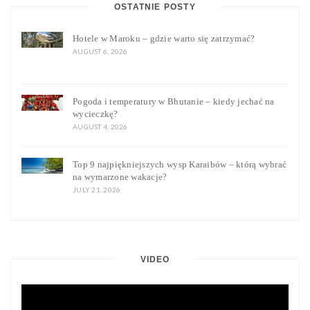
OSTATNIE POSTY
Hotele w Maroku – gdzie warto się zatrzymać?
AUGUST 6, 2026
Pogoda i temperatury w Bhutanie – kiedy jechać na
wycieczkę?
AUGUST 4, 2026
Top 9 najpiękniejszych wysp Karaibów – którą wybrać
na wymarzone wakacje?
JULY 21, 2026
VIDEO