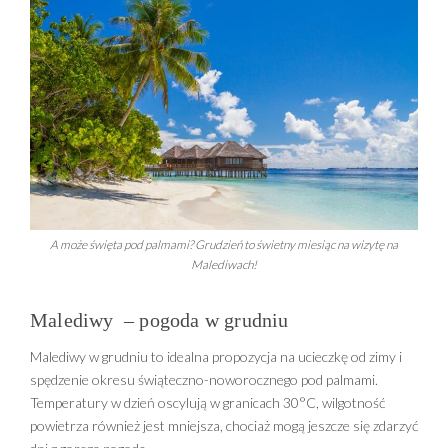
A może święta pod palmami? Grudzień to świetny miesiąc na wizytę na
Malediwach!
Malediwy – pogoda w grudniu
Malediwy w grudniu to idealna propozycja na ucieczkę od zimy i
spędzenie okresu świąteczno-noworocznego pod palmami.
Temperatury w dzień oscylują w granicach 30°C, wilgotność
powietrza również jest mniejsza, chociaż mogą jeszcze się zdarzyć