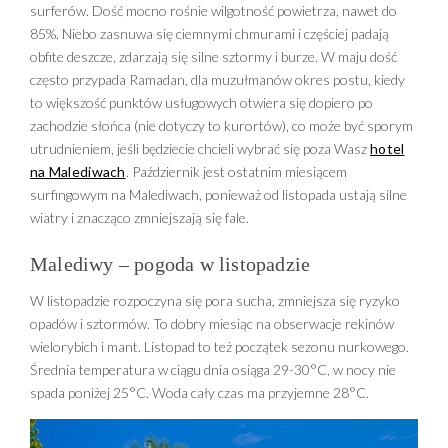
surferów. Dość mocno rośnie wilgotność powietrza, nawet do
85%. Niebo zasnuwa się ciemnymi chmurami i częściej padają
obfite deszcze, zdarzają się silne sztormy i burze. W maju dość
często przypada Ramadan, dla muzułmanów okres postu, kiedy
to większość punktów usługowych otwiera się dopiero po
zachodzie słońca (nie dotyczy to kurortów), co może być sporym
utrudnieniem, jeśli będziecie chcieli wybrać się poza Wasz
hotel
na Malediwach
. Październik jest ostatnim miesiącem
surfingowym na Malediwach, ponieważ od listopada ustają silne
wiatry i znacząco zmniejszają się fale.
Malediwy – pogoda w listopadzie
W listopadzie rozpoczyna się pora sucha, zmniejsza się ryzyko
opadów i sztormów. To dobry miesiąc na obserwacje rekinów
wielorybich i mant. Listopad to też początek sezonu nurkowego.
Średnia temperatura w ciągu dnia osiąga 29-30°C, w nocy nie
spada poniżej 25°C. Woda cały czas ma przyjemne 28°C.