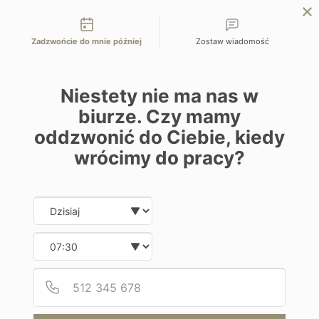
Możliwości kontaktu
EN
ZAPYTAJ O OFERTĘ
Zadzwońcie do mnie później
Zostaw wiadomość
Home
Barbados
Little Arches Boutique Hotel 4*
Niestety nie ma nas w
biurze. Czy mamy
oddzwonić do Ciebie, kiedy
wrócimy do pracy?
Wypoczynek na plaży
Little Arches Boutique Hotel 4*
Date and time slection for sch
Wybierz datę
Wybierz godzinę
Barbados | Christ Church
Podaj
Numer
Od 13000 zł / os
10 dni