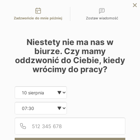
Możliwości kontaktu
EN
ZAPYTAJ O OFERTĘ
Zadzwońcie do mnie później
Zostaw wiadomość
Home
Malediwy
Grand Park Kodhipparu 5*
Niestety nie ma nas w
biurze. Czy mamy
oddzwonić do Ciebie, kiedy
wrócimy do pracy?
Wypoczynek na plaży
Grand Park Kodhipparu 5*
Date and time slection for sch
Wybierz datę
Wybierz godzinę
Malediwy | Malediwy
Podaj
Numer
Od 14700 zł / os
9 dni