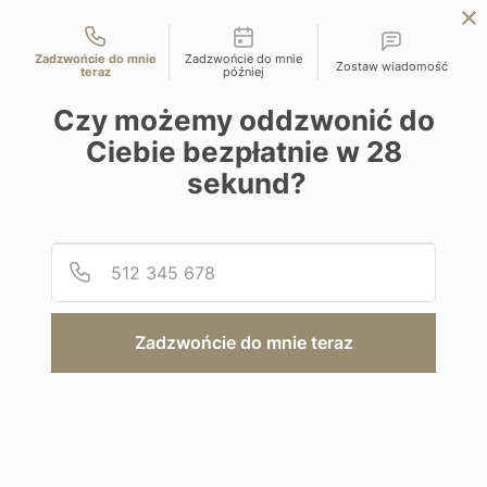
Możliwości kontaktu
EN
ZAPYTAJ O OFERTĘ
Zadzwońcie do mnie
Zadzwońcie do mnie
Zostaw wiadomość
teraz
później
Home
Egipt
Egipt – od Kairu po górę Synaj
Czy możemy oddzwonić do
Ciebie bezpłatnie w
28
sekund?
Zwiedzanie i wypoczynek
Podaj
Numer
Egipt – od Kairu po górę Synaj
Zadzwońcie do mnie teraz
Egipt | Kair, Dahab
Od 9700 zł / os
8 dni