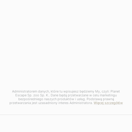
Pogoda i temperatury w Bhutanie –
kiedy jechać na wycieczkę?
4 SIERPNIA, 2026
Administratorem danych, które tu wpisujesz będziemy My, czyli: Planet
Escape Sp. zoo Sp. K.. Dane będą przetwarzane w celu marketingu
bezpośredniego naszych produktów i usług. Podstawą prawną
przetwarzania jest uzasadniony interes Administratora.
Więcej szczegółów
ATRAKCJE
Top 9 najpiękniejszych wysp
Karaibów – którą wybrać na