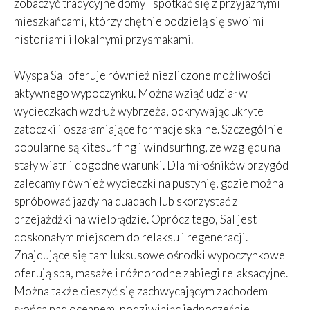
zobaczyć tradycyjne domy i spotkać się z przyjaznymi
mieszkańcami, którzy chętnie podzielą się swoimi
historiami i lokalnymi przysmakami.
Wyspa Sal oferuje również niezliczone możliwości
aktywnego wypoczynku. Można wziąć udział w
wycieczkach wzdłuż wybrzeża, odkrywając ukryte
zatoczki i oszałamiające formacje skalne. Szczególnie
popularne są kitesurfing i windsurfing, ze względu na
stały wiatr i dogodne warunki. Dla miłośników przygód
zalecamy również wycieczki na pustynię, gdzie można
spróbować jazdy na quadach lub skorzystać z
przejażdżki na wielbłądzie. Oprócz tego, Sal jest
doskonałym miejscem do relaksu i regeneracji.
Znajdujące się tam luksusowe ośrodki wypoczynkowe
oferują spa, masaże i różnorodne zabiegi relaksacyjne.
Można także cieszyć się zachwycającym zachodem
słońca nad oceanem, podziwiając jednocześnie