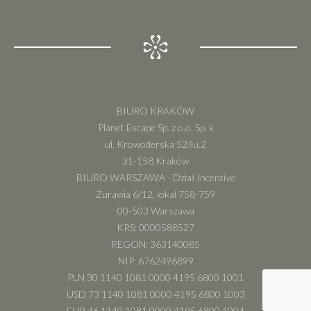
BIURO KRAKÓW
Planet Escape Sp. z o.o. Sp. k
ul. Krowoderska 52/lu.2
31-158 Kraków
BIURO WARSZAWA - Dział Incentive
Żurawia 6/12, lokal 758-759
00-503 Warszawa
KRS: 0000588527
REGON: 363140085
NIP: 6762496899
PLN 30 1140 1081 0000 4195 6800 1001
USD 73 1140 1081 0000 4195 6800 1003
EUR 46 1140 1081 0000 4195 6800 1004