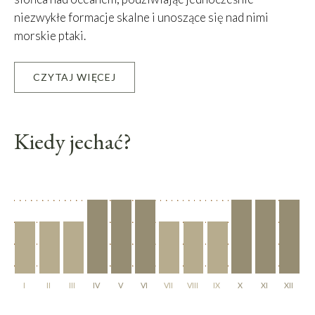
niezwykłe formacje skalne i unoszące się nad nimi
morskie ptaki.
CZYTAJ WIĘCEJ
Leaflet
|
©
OpenStreetMap
contributors, Tiles courtesy of
OSM France
+
−
Kiedy jechać?
I
II
III
IV
V
VI
VII
VIII
IX
X
XI
XII