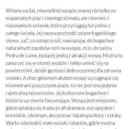
Witamy na Sal, niewielkiej wyspie znanej nie tylko ze
wspaniałych plaż i ciepłego klimatu, ale również z
niezwykłych solanek, które przyciągają turystów z
całego świata. Jej nazwa pochodzi od portugalskiego
słowa „sal”, co oznacza sól, nawiązując do bogactwa
naturalnych zasobów soli na wyspie, m.in. do saliny
Pedra de Lume, będącej jedną z atrakcji wyspy. Można tu
zanurzyć się w słonej wodzie i lekko unieść się na
powierzchni, dzięki gęstości dobroczynnej dla zdrowia
solanki. A choć głównym atutem wyspy są ciągnące się
kilometrami piaszczyste plaże, to nie jest ona jedynie
rajem dla plażowiczów. Jej kulturowe bogactwo i
historia są równie fascynujące. Wyspa jest miejscem,
gdzie splatają się tradycje afrykańskie, europejskie i
kreolskie, idealnym, aby poznać lokalną kulturę i sztukę.
Warto odwiedzić małe wioski rybackie, gdzie można