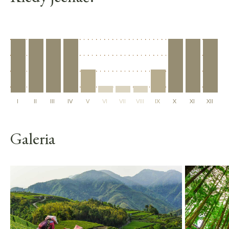
I
II
III
IV
V
VI
VII
VIII
IX
X
XI
XII
Galeria