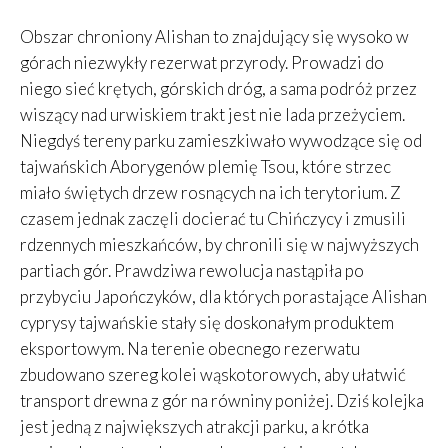
Obszar chroniony Alishan to znajdujący się wysoko w
górach niezwykły rezerwat przyrody. Prowadzi do
niego sieć krętych, górskich dróg, a sama podróż przez
wiszący nad urwiskiem trakt jest nie lada przeżyciem.
Niegdyś tereny parku zamieszkiwało wywodzące się od
tajwańskich Aborygenów plemię Tsou, które strzec
miało świętych drzew rosnących na ich terytorium. Z
czasem jednak zaczęli docierać tu Chińczycy i zmusili
rdzennych mieszkańców, by chronili się w najwyższych
partiach gór. Prawdziwa rewolucja nastąpiła po
przybyciu Japończyków, dla których porastające Alishan
cyprysy tajwańskie stały się doskonałym produktem
eksportowym. Na terenie obecnego rezerwatu
zbudowano szereg kolei wąskotorowych, aby ułatwić
transport drewna z gór na równiny poniżej. Dziś kolejka
jest jedną z największych atrakcji parku, a krótka