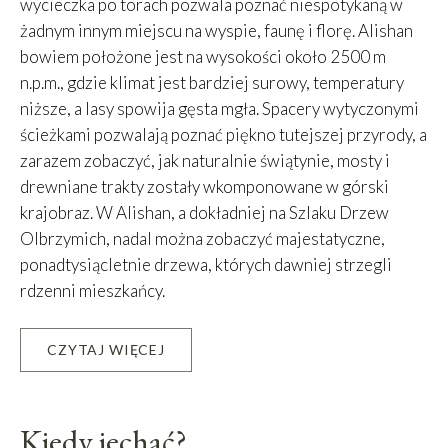
wycieczka po torach pozwala poznać niespotykaną w
żadnym innym miejscu na wyspie, faunę i florę. Alishan
bowiem położone jest na wysokości około 2500 m
n.p.m., gdzie klimat jest bardziej surowy, temperatury
niższe, a lasy spowija gęsta mgła. Spacery wytyczonymi
ścieżkami pozwalają poznać piękno tutejszej przyrody, a
zarazem zobaczyć, jak naturalnie świątynie, mosty i
drewniane trakty zostały wkomponowane w górski
krajobraz. W Alishan, a dokładniej na Szlaku Drzew
Olbrzymich, nadal można zobaczyć majestatyczne,
ponadtysiącletnie drzewa, których dawniej strzegli
rdzenni mieszkańcy.
CZYTAJ WIĘCEJ
Leaflet
|
©
OpenStreetMap
contributors, Tiles courtesy of
OSM France
+
−
Kiedy jechać?