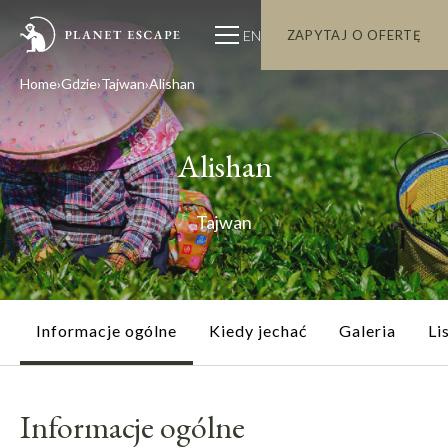
EN
ZAPYTAJ O OFERTĘ
Home
Gdzie
Tajwan
Alishan
Alishan
Tajwan
Informacje ogólne
Kiedy jechać
Galeria
Li
Informacje ogólne