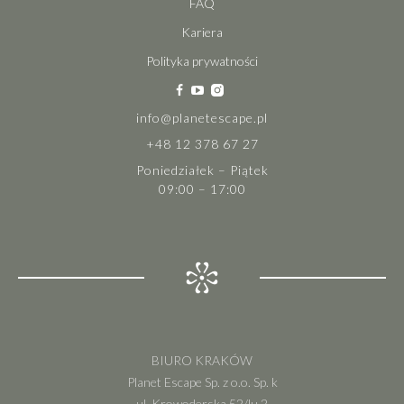
FAQ
Kariera
Polityka prywatności
info@planetescape.pl
+48 12 378 67 27
Poniedziałek – Piątek
09:00 – 17:00
BIURO KRAKÓW
Planet Escape Sp. z o.o. Sp. k
ul. Krowoderska 52/lu.2