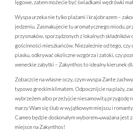
lęgowe, zatem możecie być świadkami wędrówki mał
Wyspa urzeka nie tylko plażami i krajobrazem – zako
jedzeniu. Zasmakujecie tu aromatycznego miodu, pr
przysmaków, sporządzonych z lokalnych składników 
gościnności mieszkańców. Niezależnie od tego, czy
piasku, odkrywać okoliczne wzgórza i zatoki, czy poz
weneckie zabytki – Zakynthos to idealny kierunek d
Zobaczcie na własne oczy, czym wyspa Zante zachwyc
typowo greckim klimatem. Odpocznijcie na plaży, za
wybrzeżem albo przeżyjcie niesamowitą przygodę na
marzy Wam się ślub w wyjątkowym miejscu i romanty
Cameo będzie doskonałym wyborem ̶ uważana jest z
miejsce na Zakynthos!