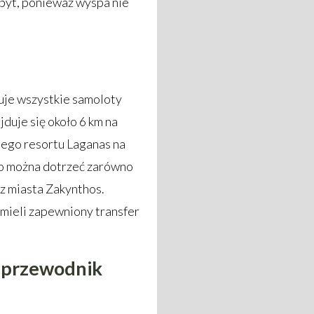
obyt, ponieważ wyspa nie
guje wszystkie samoloty
jduje się około 6 km na
nego resortu Laganas na
o można dotrzeć zarówno
z miasta Zakynthos.
 mieli zapewniony transfer
– przewodnik