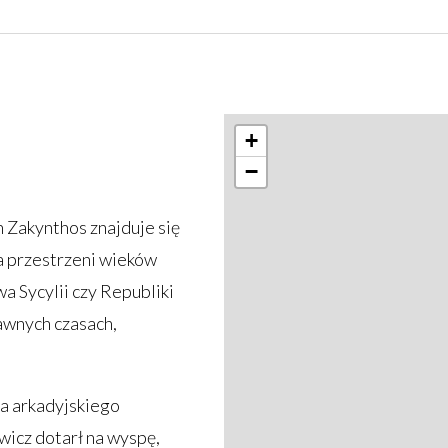
+
−
h Zakynthos znajduje się
a przestrzeni wieków
a Sycylii czy Republiki
awnych czasach,
a arkadyjskiego
wicz dotarł na wyspę,