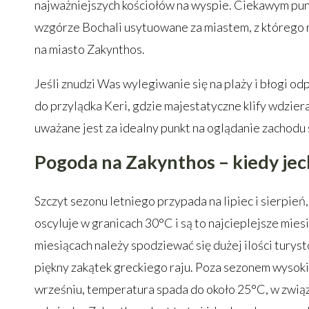
najważniejszych kościołów na wyspie. Ciekawym p
wzgórze Bochali usytuowane za miastem, z którego r
na miasto Zakynthos.
Jeśli znudzi Was wylegiwanie się na plaży i błogi o
do przylądka Keri, gdzie majestatyczne klify wdziera
uważane jest za idealny punkt na oglądanie zachodu 
Pogoda na Zakynthos – kiedy jec
Szczyt sezonu letniego przypada na lipiec i sierpie
oscyluje w granicach 30°C i są to najcieplejsze mies
miesiącach należy spodziewać się dużej ilości turys
piękny zakątek greckiego raju. Poza sezonem wysokim
wrześniu, temperatura spada do około 25°C, w związ