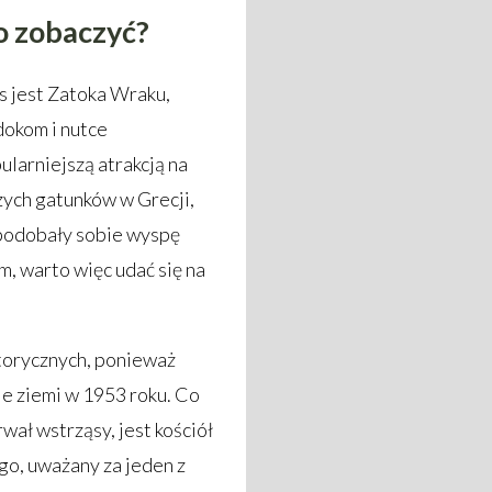
o zobaczyć?
s jest Zatoka Wraku,
dokom i nutce
ularniejszą atrakcją na
zych gatunków w Grecji,
upodobały sobie wyspę
m, warto więc udać się na
storycznych, ponieważ
ie ziemi w 1953 roku. Co
wał wstrząsy, jest kościół
ego, uważany za jeden z