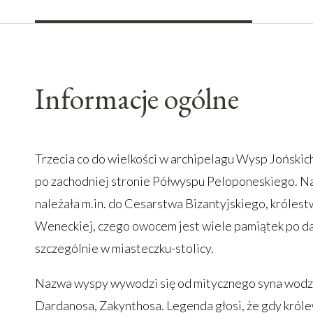
Informacje ogólne
Trzecia co do wielkości w archipelagu Wysp Jońskic
po zachodniej stronie Półwyspu Peloponeskiego. N
należała m.in. do Cesarstwa Bizantyjskiego, królestw
Weneckiej, czego owocem jest wiele pamiątek po d
szczególnie w miasteczku-stolicy.
Nazwa wyspy wywodzi się od mitycznego syna wodz
Dardanosa, Zakynthosa. Legenda głosi, że gdy króle