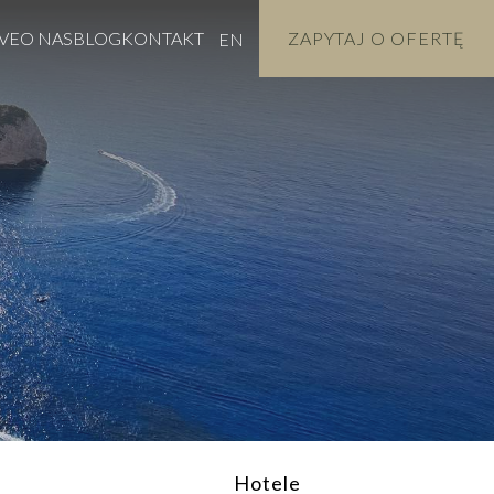
VE
O NAS
BLOG
KONTAKT
ZAPYTAJ O OFERTĘ
EN
Hotele