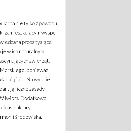
pularna nie tylko z powodu
ęki zamieszkującym wyspę
wiedzana przez tysiące
 je w ich naturalnym
fascynujących zwierząt.
 Morskiego, ponieważ
ładają jaja. Na wyspie
panują liczne zasady
y żółwiom. Dodatkowo,
infrastruktury
armonii środowiska.