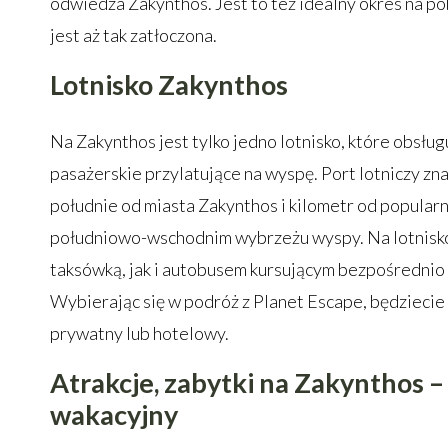
odwiedza Zakynthos. Jest to też idealny okres na p
jest aż tak zatłoczona.
Lotnisko Zakynthos
Na Zakynthos jest tylko jedno lotnisko, które obsłu
pasażerskie przylatujące na wyspę. Port lotniczy zna
południe od miasta Zakynthos i kilometr od popular
południowo-wschodnim wybrzeżu wyspy. Na lotnisk
taksówką, jak i autobusem kursującym bezpośrednio 
Wybierając się w podróż z Planet Escape, będziecie
prywatny lub hotelowy.
Atrakcje, zabytki na Zakynthos 
wakacyjny