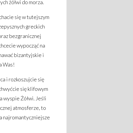
ych żółwi do morza.
chacie się w tutejszym
zepysznych greckich
oraz bezgranicznej
 chcecie wypocząć na
nawać bizantyjskie i
la Was!
a i rozkoszujcie się
chwyćcie się klifowym
 wyspie Żółwi. Jeśli
cznej atmosferze, to
a najromantyczniejsze