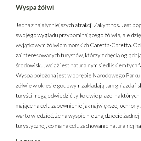
Wyspa żółwi
Jedna z najsłynniejszych atrakcji Zakynthos. Jest po
swojego wyglądu przypominającego żółwia, ale dzi
wyjątkowym żółwiom morskich Caretta-Caretta. Od
zainteresowanych turystów, którzy z chęcią oglądają
środowisku, wciąż jest naturalnym siedliskiem tych 
Wyspa położona jest w obrębie Narodowego Parku
żółwie w okresie godowym zakładają tam gniazda i sk
turyści mogą odwiedzić tylko dwie plaże, na których 
mające na celu zapewnienie jak największej ochron
warto wiedzieć, że na wyspie nie znajdziecie żadnej 
turystycznej, co ma na celu zachowanie naturalnej h