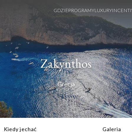
GDZIE
PROGRAMY
LUXURY
INCENTI
Zakynthos
Grecja
Kiedy jechać
Galeria