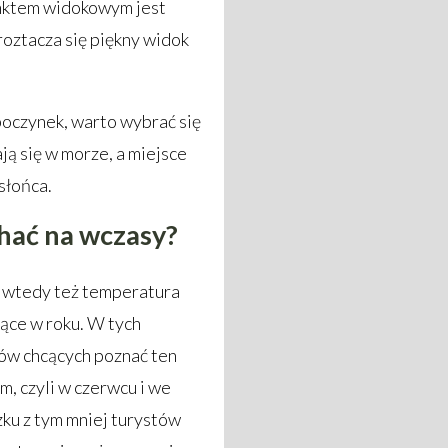
unktem widokowym jest
oztacza się piękny widok
dpoczynek, warto wybrać się
ją się w morze, a miejsce
słońca.
hać na wczasy?
ń, wtedy też temperatura
iące w roku. W tych
tów chcących poznać ten
, czyli w czerwcu i we
ku z tym mniej turystów