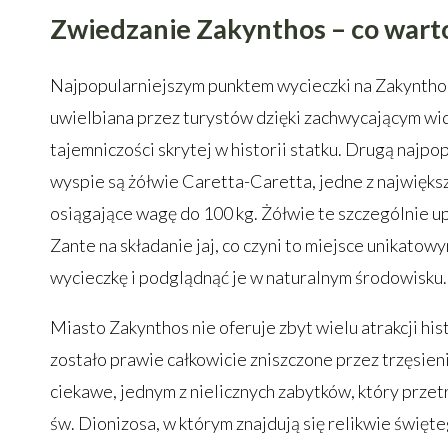
Zwiedzanie Zakynthos – co wart
Najpopularniejszym punktem wycieczki na Zakyntho
uwielbiana przez turystów dzięki zachwycającym wi
tajemniczości skrytej w historii statku. Drugą najpop
wyspie są żółwie Caretta-Caretta, jedne z najwięks
osiągające wagę do 100 kg. Żółwie te szczególnie 
Zante na składanie jaj, co czyni to miejsce unikatowy
wycieczkę i podglądnąć je w naturalnym środowisku.
Miasto Zakynthos nie oferuje zbyt wielu atrakcji hi
zostało prawie całkowicie zniszczone przez trzęsien
ciekawe, jednym z nielicznych zabytków, który przetr
św. Dionizosa, w którym znajdują się relikwie święt