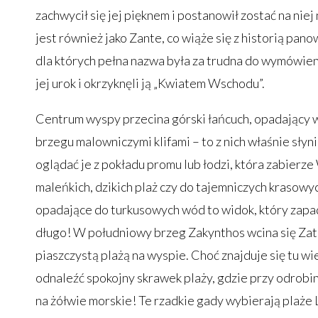
zachwycił się jej pięknem i postanowił zostać na niej
jest również jako Zante, co wiąże się z historią pa
dla których pełna nazwa była za trudna do wymówieni
jej urok i okrzyknęli ją „Kwiatem Wschodu”.
Centrum wyspy przecina górski łańcuch, opadający 
brzegu malowniczymi klifami – to z nich właśnie słyn
oglądać je z pokładu promu lub łodzi, która zabierze
maleńkich, dzikich plaż czy do tajemniczych krasowych
opadające do turkusowych wód to widok, który zap
długo! W południowy brzeg Zakynthos wcina się Zat
piaszczystą plażą na wyspie. Choć znajduje się tu wi
odnaleźć spokojny skrawek plaży, gdzie przy odrobini
na żółwie morskie! Te rzadkie gady wybierają plaże 