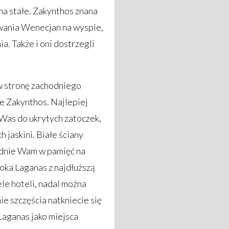
 na stałe. Zakynthos znana
nowania Wenecjan na wyspie,
a. Także i oni dostrzegli
w stronę zachodniego
ie Zakynthos. Najlepiej
 Was do ukrytych zatoczek,
 jaskini. Białe ściany
adnie Wam w pamięć na
oka Laganas z najdłuższą
ele hoteli, nadal można
e szczęścia natkniecie się
Laganas jako miejsca