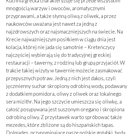
Kuchnia grecka charakteryzuje się przede wszystkim
mnogością warzyw i owoców, aromatycznymi
przyprawami, a także słynną oliwą z oliwek, a przez
naukowców uważana jest nawet za jedną z
najzdrowszych oraz najsmaczniejszych na świecie. Na
Krecie najważniejszym posiłkiem w ciągu dnia jest
kolacja, której nie jada się samotnie – Kreteńczycy
najczęściej wybierają się do tradycyjnej greckiej
restauracji – tawerny, z rodziną lub grupą przyjaciół. W
trakcie takiej wizyty w tawernie możecie zasmakować
przepysznych potraw. Jedną z nich jest dakos, czyli
jęczmienny suchar skropiony odrobiną wody, podawany
z dodatkiem pomidora, oliwy z oliwek oraz lokalnego
sera mizithr. Na jego szczycie umieszcza się oliwkę, a
całość posypywana jest suszonym oregano i skropiona
odrobiną oliwy. Z przystawek warto spróbować także
mezedes, które zbliżone są do hiszpańskich tapas.
Dolmades, przypominające nasze polskie gołąbki, będą