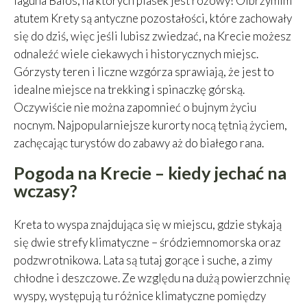
laguna Balos, na których piasek jest różowy! Olbrzymim
atutem Krety są antyczne pozostałości, które zachowały
się do dziś, więc jeśli lubisz zwiedzać, na Krecie możesz
odnaleźć wiele ciekawych i historycznych miejsc.
Górzysty teren i liczne wzgórza sprawiają, że jest to
idealne miejsce na trekking i spinaczkę górską.
Oczywiście nie można zapomnieć o bujnym życiu
nocnym. Najpopularniejsze kurorty nocą tętnią życiem,
zachęcając turystów do zabawy aż do białego rana.
Pogoda na Krecie – kiedy jechać na
wczasy?
Kreta to wyspa znajdująca się w miejscu, gdzie stykają
się dwie strefy klimatyczne – śródziemnomorska oraz
podzwrotnikowa. Lata są tutaj gorące i suche, a zimy
chłodne i deszczowe. Ze względu na dużą powierzchnię
wyspy, występują tu różnice klimatyczne pomiędzy