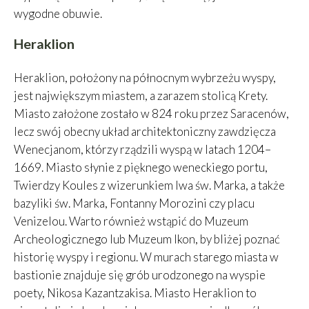
wygodne obuwie.
Heraklion
Heraklion, położony na północnym wybrzeżu wyspy,
jest największym miastem, a zarazem stolicą Krety.
Miasto założone zostało w 824 roku przez Saracenów,
lecz swój obecny układ architektoniczny zawdzięcza
Wenecjanom, którzy rządzili wyspą w latach 1204–
1669. Miasto słynie z pięknego weneckiego portu,
Twierdzy Koules z wizerunkiem lwa św. Marka, a także
bazyliki św. Marka, Fontanny Morozini czy placu
Venizelou. Warto również wstąpić do Muzeum
Archeologicznego lub Muzeum Ikon, by bliżej poznać
historię wyspy i regionu. W murach starego miasta w
bastionie znajduje się grób urodzonego na wyspie
poety, Nikosa Kazantzakisa. Miasto Heraklion to