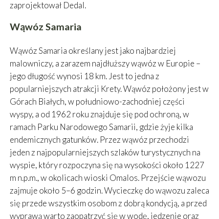
zaprojektował Dedal.
Wąwóz Samaria
Wąwóz Samaria określany jest jako najbardziej
malowniczy, a zarazem najdłuższy wąwóz w Europie –
jego długość wynosi 18 km. Jest to jedna z
popularniejszych atrakcji Krety. Wąwóz położony jest w
Górach Białych, w południowo-zachodniej części
wyspy, a od 1962 roku znajduje się pod ochroną, w
ramach Parku Narodowego Samarii, gdzie żyje kilka
endemicznych gatunków. Przez wąwóz przechodzi
jeden z najpopularniejszych szlaków turystycznych na
wyspie, który rozpoczyna się na wysokości około 1227
m n.p.m., w okolicach wioski Omalos. Przejście wąwozu
zajmuje około 5–6 godzin. Wycieczkę do wąwozu zaleca
się przede wszystkim osobom z dobrą kondycją, a przed
wyprawą warto zaopatrzyć się w wodę, jedzenie oraz