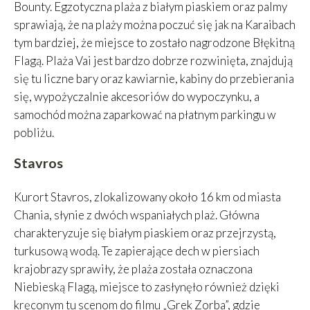
Bounty. Egzotyczna plaża z białym piaskiem oraz palmy
sprawiają, że na plaży można poczuć się jak na Karaibach
tym bardziej, że miejsce to zostało nagrodzone Błękitną
Flagą. Plaża Vai jest bardzo dobrze rozwinięta, znajdują
się tu liczne bary oraz kawiarnie, kabiny do przebierania
się, wypożyczalnie akcesoriów do wypoczynku, a
samochód można zaparkować na płatnym parkingu w
pobliżu.
Stavros
Kurort Stavros, zlokalizowany około 16 km od miasta
Chania, słynie z dwóch wspaniałych plaż. Główna
charakteryzuje się białym piaskiem oraz przejrzystą,
turkusową wodą. Te zapierające dech w piersiach
krajobrazy sprawiły, że plaża została oznaczona
Niebieską Flagą, miejsce to zasłynęło również dzięki
kręconym tu scenom do filmu „Grek Zorba”, gdzie