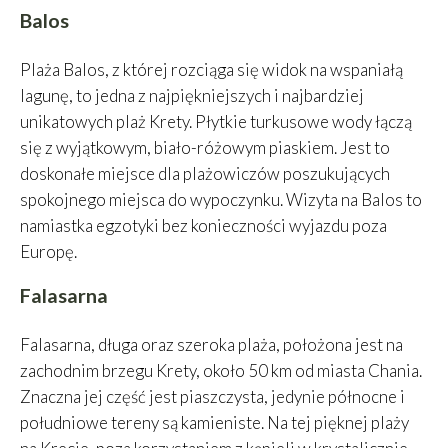
Balos
Plaża Balos, z której rozciąga się widok na wspaniałą
lagunę, to jedna z najpiękniejszych i najbardziej
unikatowych plaż Krety. Płytkie turkusowe wody łączą
się z wyjątkowym, biało-różowym piaskiem. Jest to
doskonałe miejsce dla plażowiczów poszukujących
spokojnego miejsca do wypoczynku. Wizyta na Balos to
namiastka egzotyki bez konieczności wyjazdu poza
Europę.
Falasarna
Falasarna, długa oraz szeroka plaża, położona jest na
zachodnim brzegu Krety, około 50 km od miasta Chania.
Znaczna jej część jest piaszczysta, jedynie północne i
południowe tereny są kamieniste. Na tej pięknej plaży