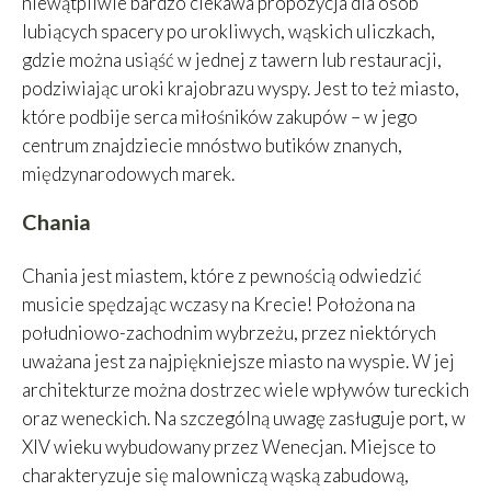
niewątpliwie bardzo ciekawa propozycja dla osób
lubiących spacery po urokliwych, wąskich uliczkach,
gdzie można usiąść w jednej z tawern lub restauracji,
podziwiając uroki krajobrazu wyspy. Jest to też miasto,
które podbije serca miłośników zakupów – w jego
centrum znajdziecie mnóstwo butików znanych,
międzynarodowych marek.
Chania
Chania jest miastem, które z pewnością odwiedzić
musicie spędzając wczasy na Krecie! Położona na
południowo-zachodnim wybrzeżu, przez niektórych
uważana jest za najpiękniejsze miasto na wyspie. W jej
architekturze można dostrzec wiele wpływów tureckich
oraz weneckich. Na szczególną uwagę zasługuje port, w
XIV wieku wybudowany przez Wenecjan. Miejsce to
charakteryzuje się malowniczą wąską zabudową,