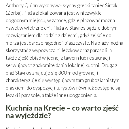
Anthony Quinn wykonywał słynny grecki taniec Sirtaki
(Zorba). Plaża zlokalizowana jest w niezwykle
dogodnym miejscu, w zatoce, gdzie plażować można
nawet w wietrzne dni. Plaża w Stavros będzie dobrym
rozwiązaniem dla rodzin z dziećmi, gdyż zejście do
morza jest bardzo łagodne i piaszczyste. Na plaży można
skorzystać z wypożyczalni leżaków oraz parasoli, a
także zjeść obiad w jednej z tawern lub restauracji
serwujących znakomite dania lokalnej kuchni. Druga z
plaż Stavros znajduje się 300 m od głównej i
charakteryzuje się występującym tam gruboziarnistym
piaskiem, do dyspozycji turystów również dostępne są
leżaki i parasole, a także inne udogodnienia.
Kuchnia na Krecie – co warto zjeść
na wyjeździe?