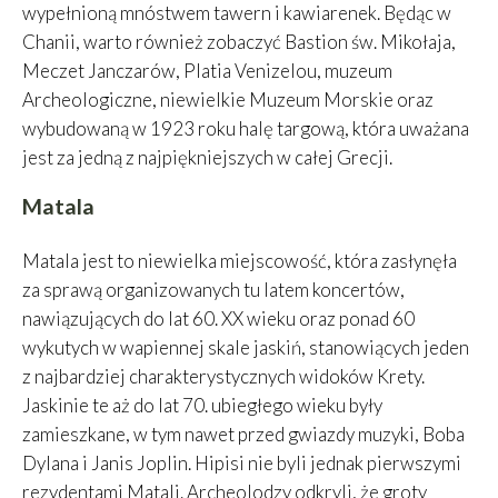
wypełnioną mnóstwem tawern i kawiarenek. Będąc w
Chanii, warto również zobaczyć Bastion św. Mikołaja,
Meczet Janczarów, Platia Venizelou, muzeum
Archeologiczne, niewielkie Muzeum Morskie oraz
wybudowaną w 1923 roku halę targową, która uważana
jest za jedną z najpiękniejszych w całej Grecji.
Matala
Matala jest to niewielka miejscowość, która zasłynęła
za sprawą organizowanych tu latem koncertów,
nawiązujących do lat 60. XX wieku oraz ponad 60
wykutych w wapiennej skale jaskiń, stanowiących jeden
z najbardziej charakterystycznych widoków Krety.
Jaskinie te aż do lat 70. ubiegłego wieku były
zamieszkane, w tym nawet przed gwiazdy muzyki, Boba
Dylana i Janis Joplin. Hipisi nie byli jednak pierwszymi
rezydentami Matali. Archeolodzy odkryli, że groty