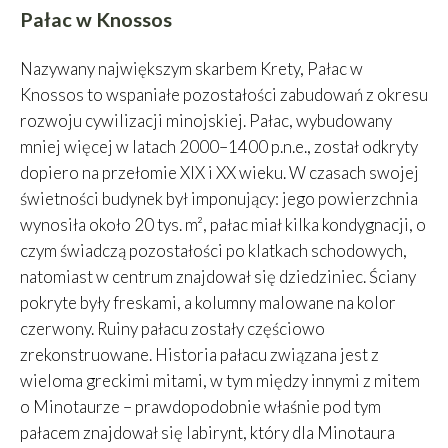
Pałac w Knossos
Nazywany największym skarbem Krety, Pałac w
Knossos to wspaniałe pozostałości zabudowań z okresu
rozwoju cywilizacji minojskiej. Pałac, wybudowany
mniej więcej w latach 2000–1400 p.n.e., został odkryty
dopiero na przełomie XIX i XX wieku. W czasach swojej
świetności budynek był imponujący: jego powierzchnia
wynosiła około 20 tys. m², pałac miał kilka kondygnacji, o
czym świadczą pozostałości po klatkach schodowych,
natomiast w centrum znajdował się dziedziniec. Ściany
pokryte były freskami, a kolumny malowane na kolor
czerwony. Ruiny pałacu zostały częściowo
zrekonstruowane. Historia pałacu związana jest z
wieloma greckimi mitami, w tym między innymi z mitem
o Minotaurze – prawdopodobnie właśnie pod tym
pałacem znajdował się labirynt, który dla Minotaura