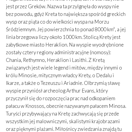
jest przez Greków. Nazwa ta przylgnęła do wyspy nie
bez powodu, gdyż Kreta to największa spośród greckich
wysp oraz piąta co do wielkości wyspa na Morzu
Śródziemnym. Jej powierzchnia to ponad 8000 km², a jej
linia brzegowa liczy około 1000 km. Stolicą Krety jest
zabytkowe miasto Heraklion. Na wyspie wyodrębnione
zostały cztery regiony administracyjne (nomosy):
Chania, Rethymno, Heraklion i Lasithi. Z Kretą
związanych jest wiele legend i mitów, między innymi o
królu Minosie, mitycznym władcy Krety, o Dedalu i
Ikarze, a także o Tezeuszu i Ariadnie. Olbrzymią sławę
wyspie przyniósł archeolog Arthur Evans, który
przyczynił się do rozpoczęcia prac nad odkopaniem
pałacu w Knossos, obecnie nazywanym pałacem Minosa.
Turyści przybywający na Kretę zachwycają się przede
wszystkim jej malowniczymi, skalistymi krajobrazami
oraz pięknymi plażami. Miłośnicy zwiedzania znajdą tu