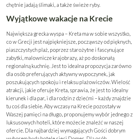
chętnie jadają ślimaki, a także świeże ryby.
Wyjątkowe wakacje na Krecie
Największa grecka wyspa – Kreta ma w sobie wszystko,
co w Grecji jest najpiękniejsze, począwszy od pięknych,
piaszczystych plaż, poprzez starożytne i fascynujące
zabytki, malownicze krajobrazy, aż po doskonałą
regionalną kuchnię. Jest to idealna propozycja zarówno
dla osób preferujących aktywny wypoczynek, jak
poszukujących spokoju i relaksu plażowiczów. Wielość
atrakcji, jakie oferuje Kreta, sprawia, że jest to idealny
kierunek i dla par, i dla rodzin z dziećmi – każdy znajdzie
tu coś dla siebie. Aby wczasy na Krecie pozostały w
Waszej pamięci na długo, proponujemy wybór jednego z
luksusowych hoteli, które możecie znaleźć w naszej
ofercie. Dla najbardziej wymagających Gości dobrym
wyborem będą hotele sieci Domes. Dla osób