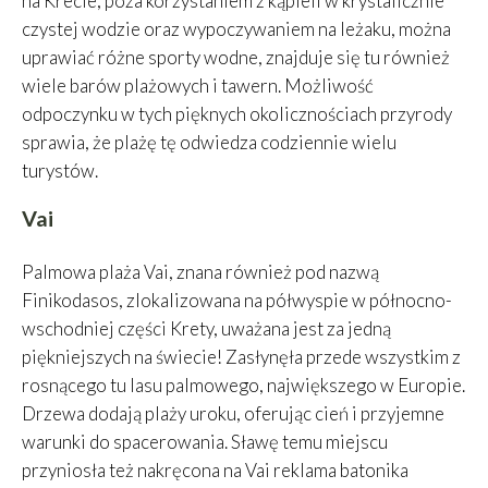
na Krecie, poza korzystaniem z kąpieli w krystalicznie
czystej wodzie oraz wypoczywaniem na leżaku, można
uprawiać różne sporty wodne, znajduje się tu również
wiele barów plażowych i tawern. Możliwość
odpoczynku w tych pięknych okolicznościach przyrody
sprawia, że plażę tę odwiedza codziennie wielu
turystów.
Vai
Palmowa plaża Vai, znana również pod nazwą
Finikodasos, zlokalizowana na półwyspie w północno-
wschodniej części Krety, uważana jest za jedną
piękniejszych na świecie! Zasłynęła przede wszystkim z
rosnącego tu lasu palmowego, największego w Europie.
Drzewa dodają plaży uroku, oferując cień i przyjemne
warunki do spacerowania. Sławę temu miejscu
przyniosła też nakręcona na Vai reklama batonika