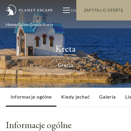
EN
ZAPYTAJ O OFERTĘ
Home
Gdzie
Grecja
Kreta
Kreta
Grecja
Informacje ogólne
Kiedy jechać
Galeria
Li
Informacje ogólne