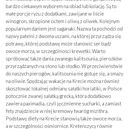
bardzo ciekawym wyborem na obiad lub kolację. Są to
małe porcje ryżu z dodatkami, zawijane w liście
winogron, skropione octem i oliwą z oliwek. Kolejnym
popularnym daniem jest saganaki. Nazwa ta pochodzi od
nazwy patelni z dwoma uszami, na której przyrządza się
potrawę, której podstawę może stanowić ser bądź
owoce morza, w szczególności krewetki. Warto
spróbować także dania zwanego kalitsounia, pierożków
przyrządzanych na słono lub słodko. W przeciwieństwie
do naszych pierogów, kalitsounia nie gotuje się, a smaży
na oliwie. Spędzając wakacje na Krecie można również
skosztować lokalnej odmiany sałatki horiatiki, w Polsce
potocznie zwanej sałatką grecką, która dodatkowo
zawiera paximadia, czyli jęczmienne sucharki, a zamiast
fety znajdziecie w niej kremowy twaróg mizithra.
Podstawę diety na Krecie stanowią także owoce morza,
a w szczególności ośmiornice. Kreteńczycy równie