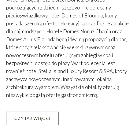
podróżujących z dziećmi szczególnie polecamy
pięciogwiazdkowy hotel
Domes of Elounda
, który
posiada szeroką ofertę rekreacyjną oraz liczne atrakcje
dla najmłodszych. Hotele
Domes Noruz Chania
oraz
Domes Aulus Elounda
będą idealną propozycją dla par,
które chcą zrelaksować się w ekskluzywnym oraz
nowoczesnym hotelu oferującym zabiegi w spa i
bezpośredni dostęp do plaży. Wart polecenia jest
również hotel
Stella Island Luxury Resort & SPA
, który
zachwyca nowoczesnym, inspirowanym lokalną
architekturą wystrojem. Wszystkie obiekty oferują
niezwykle bogatą ofertę gastronomiczną.
CZYTAJ WIĘCEJ
Leaflet
|
©
OpenStreetMap
contributors, Tiles courtesy of
OSM France
+