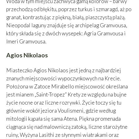
Woda w tym miejscu zachwyca gamą kolorów – barwy
przechodzą od błękitu, poprzez turkus i szmaragd, aż po
granat, kontrastując z piękną, białą, piaszczystą plażą.
Nieopodal laguny znajduje się archipelag Gramvousa,
który składa się z dwóch wysepek: Agria Gramvousa i
Imeri Gramvousa.
Agios Nikolaos
Miasteczko Agios Nikolaos jest jedną z najbardziej
znanych miejscowości wypoczynkowych na Krecie.
Położona w Zatoce Mirabello miejscowość określana
jest mianem „Saint-Tropez” Krety ze względu na bujne
życie nocne oraz liczne rozrywki. Życie toczy się tu
głównie wokół jeziora Voulismeni, gdzie według
mitologii kąpała się sama Atena. Piękna promenada
ciągnąca się nad malowniczą zatoką, liczne starożytne
ruiny, Wyżyna Lasithi ze słynnymi wiatrakami oraz