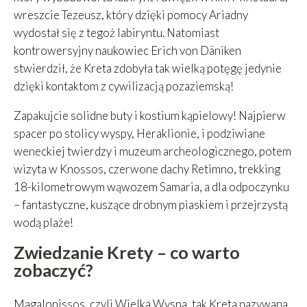
wreszcie Tezeusz, który dzięki pomocy Ariadny
wydostał się z tegoż labiryntu. Natomiast
kontrowersyjny naukowiec Erich von Däniken
stwierdził, że Kreta zdobyła tak wielką potęgę jedynie
dzięki kontaktom z cywilizacją pozaziemską!
Zapakujcie solidne buty i kostium kąpielowy! Najpierw
spacer po stolicy wyspy, Heraklionie, i podziwiane
weneckiej twierdzy i muzeum archeologicznego, potem
wizyta w Knossos, czerwone dachy Retimno, trekking
18-kilometrowym wąwozem Samaria, a dla odpoczynku
– fantastyczne, kuszące drobnym piaskiem i przejrzystą
wodą plaże!
Zwiedzanie Krety – co warto
zobaczyć?
Magalonissos, czyli Wielka Wyspa, tak Kreta nazywana