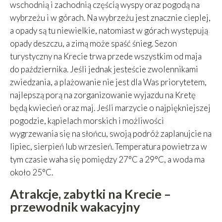
wschodnią i zachodnią częścią wyspy oraz pogodą na
wybrzeżu i w górach. Na wybrzeżu jest znacznie cieplej,
a opady są tu niewielkie, natomiast w górach występują
opady deszczu, a zimą może spaść śnieg. Sezon
turystyczny na Krecie trwa przede wszystkim od maja
do października. Jeśli jednak jesteście zwolennikami
zwiedzania, a plażowanie nie jest dla Was priorytetem,
najlepszą porą na zorganizowanie wyjazdu na Kretę
będą kwiecień oraz maj. Jeśli marzycie o najpiękniejszej
pogodzie, kąpielach morskich i możliwości
wygrzewania się na słońcu, swoją podróż zaplanujcie na
lipiec, sierpień lub wrzesień. Temperatura powietrza w
tym czasie waha się pomiędzy 27°C a 29°C, a woda ma
około 25°C.
Atrakcje, zabytki na Krecie –
przewodnik wakacyjny