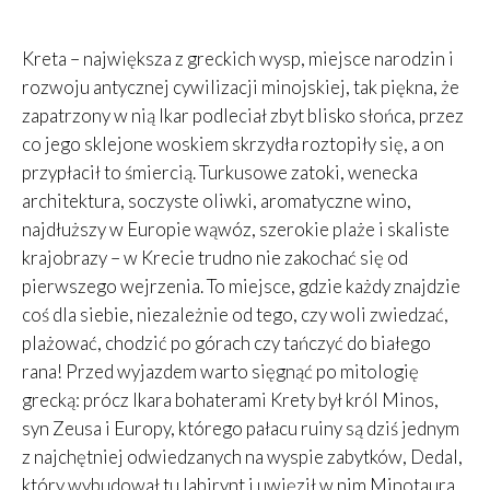
Kreta – największa z greckich wysp, miejsce narodzin i
rozwoju antycznej cywilizacji minojskiej, tak piękna, że
zapatrzony w nią Ikar podleciał zbyt blisko słońca, przez
co jego sklejone woskiem skrzydła roztopiły się, a on
przypłacił to śmiercią. Turkusowe zatoki, wenecka
architektura, soczyste oliwki, aromatyczne wino,
najdłuższy w Europie wąwóz, szerokie plaże i skaliste
krajobrazy – w Krecie trudno nie zakochać się od
pierwszego wejrzenia. To miejsce, gdzie każdy znajdzie
coś dla siebie, niezależnie od tego, czy woli zwiedzać,
plażować, chodzić po górach czy tańczyć do białego
rana! Przed wyjazdem warto sięgnąć po mitologię
grecką: prócz Ikara bohaterami Krety był król Minos,
syn Zeusa i Europy, którego pałacu ruiny są dziś jednym
z najchętniej odwiedzanych na wyspie zabytków, Dedal,
który wybudował tu labirynt i uwięził w nim Minotaura,