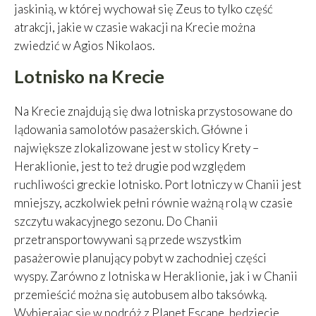
jaskinią, w której wychował się Zeus to tylko część
atrakcji, jakie w czasie wakacji na Krecie można
zwiedzić w Agios Nikolaos.
Lotnisko na Krecie
Na Krecie znajdują się dwa lotniska przystosowane do
lądowania samolotów pasażerskich. Główne i
największe zlokalizowane jest w stolicy Krety –
Heraklionie, jest to też drugie pod względem
ruchliwości greckie lotnisko. Port lotniczy w Chanii jest
mniejszy, aczkolwiek pełni równie ważną rolą w czasie
szczytu wakacyjnego sezonu. Do Chanii
przetransportowywani są przede wszystkim
pasażerowie planujący pobyt w zachodniej części
wyspy. Zarówno z lotniska w Heraklionie, jak i w Chanii
przemieścić można się autobusem albo taksówką.
Wybierając się w podróż z Planet Escape, będziecie