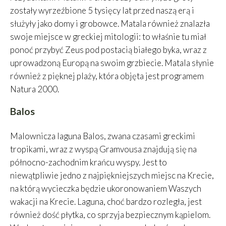
zostały wyrzeźbione 5 tysięcy lat przed naszą erą i
służyły jako domy i grobowce. Matala również znalazła
swoje miejsce w greckiej mitologii: to właśnie tu miał
ponoć przybyć Zeus pod postacią białego byka, wraz z
uprowadzoną Europą na swoim grzbiecie. Matala słynie
również z pięknej plaży, która objęta jest programem
Natura 2000.
Balos
Malownicza laguna Balos, zwana czasami greckimi
tropikami, wraz z wyspą Gramvousa znajdują się na
północno-zachodnim krańcu wyspy. Jest to
niewątpliwie jedno z najpiękniejszych miejsc na Krecie,
na którą wycieczka będzie ukoronowaniem Waszych
wakacji na Krecie. Laguna, choć bardzo rozległa, jest
również dość płytka, co sprzyja bezpiecznym kąpielom.