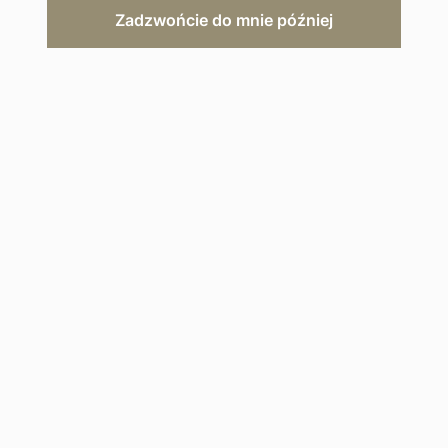
Zadzwońcie do mnie później
ZAPYTAJ O OFERTĘ
Opis hotelu
Galeria
Mapa
Grecka perła luksusu zachwyca
niepowtarzalnym urokiem i
elegancją, łącząc w sobie tradycyjną
kreteńską gościnność z
nowoczesnymi udogodnieniami.