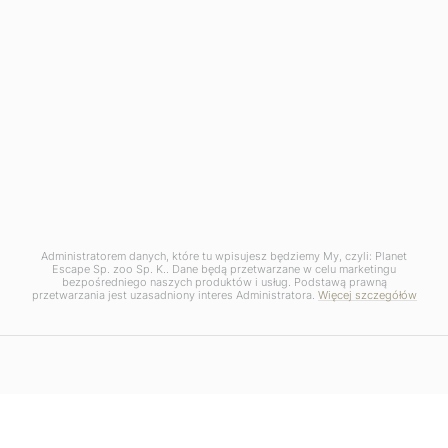
PORADY
Pogoda i temperatury w Bhutanie –
Administratorem danych, które tu wpisujesz będziemy My, czyli: Planet
Escape Sp. zoo Sp. K.. Dane będą przetwarzane w celu marketingu
bezpośredniego naszych produktów i usług. Podstawą prawną
kiedy jechać na wycieczkę?
przetwarzania jest uzasadniony interes Administratora.
Więcej szczegółów
4 SIERPNIA, 2026