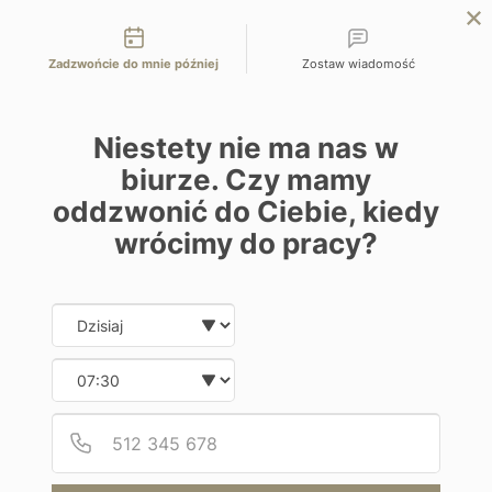
Możliwości kontaktu
przejdź na Planet Escape | podróże szyte na miarę
Zadzwońcie do mnie później
Zostaw wiadomość
EN
ZAPYTAJ O OFERTĘ
Home
Programy
Domes of Elounda
Niestety nie ma nas w
biurze. Czy mamy
oddzwonić do Ciebie, kiedy
wrócimy do pracy?
Date and time slection for sch
Wybierz datę
Hotel
Wybierz godzinę
Domes of Elounda
Podaj
Numer
Grecja | Kreta