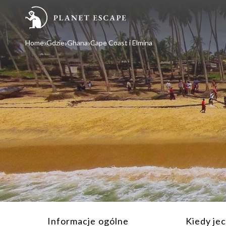
Home
Gdzie
Ghana
Cape Coast i Elmina
Informacje ogólne
Kiedy je