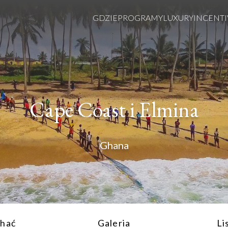
GDZIE
PROGRAMY
LUXURY
INCENTI
Cape Coast i Elmina
Ghana
chać
Galeria
Li