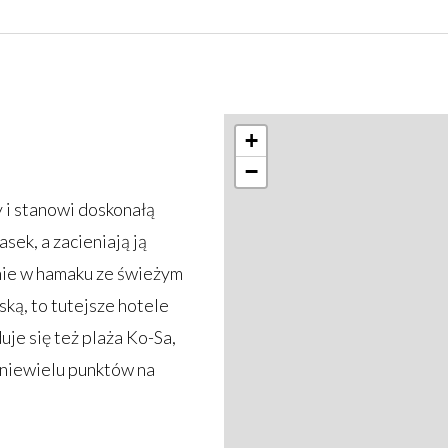
+
−
 i stanowi doskonałą
asek, a zacieniają ją
nie w hamaku ze świeżym
ką, to tutejsze hotele
je się też plaża Ko-Sa,
 niewielu punktów na