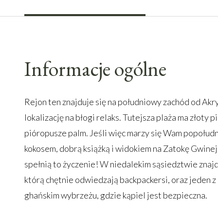
Informacje ogólne
Rejon ten znajduje się na południowy zachód od Akry
lokalizację na błogi relaks. Tutejsza plaża ma złoty pi
pióropusze palm. Jeśli więc marzy się Wam popołud
kokosem, dobrą książką i widokiem na Zatokę Gwinejs
spełnią to życzenie! W niedalekim sąsiedztwie znajdu
którą chętnie odwiedzają backpackersi, oraz jeden z
ghańskim wybrzeżu, gdzie kąpiel jest bezpieczna.