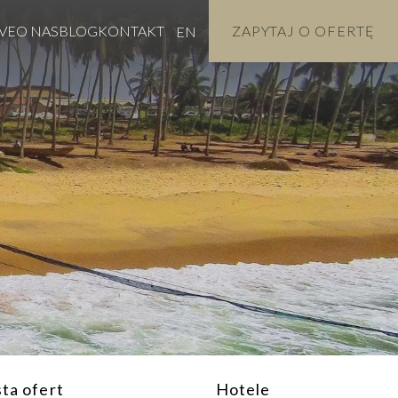
VE
O NAS
BLOG
KONTAKT
ZAPYTAJ O OFERTĘ
EN
sta ofert
Hotele