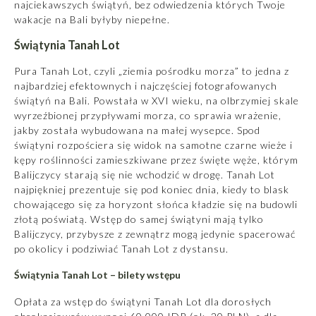
najciekawszych świątyń, bez odwiedzenia których Twoje
wakacje na Bali
byłyby niepełne.
Świątynia Tanah Lot
Pura Tanah Lot, czyli „ziemia pośrodku morza” to jedna z
najbardziej efektownych i najczęściej fotografowanych
świątyń na Bali. Powstała w XVI wieku, na olbrzymiej skale
wyrzeźbionej przypływami morza, co sprawia wrażenie,
jakby została wybudowana na małej wysepce. Spod
świątyni rozpościera się widok na samotne czarne wieże i
kępy roślinności zamieszkiwane przez święte węże, którym
Balijczycy starają się nie wchodzić w drogę. Tanah Lot
najpiękniej prezentuje się pod koniec dnia, kiedy to blask
chowającego się za horyzont słońca kładzie się na budowli
złotą poświatą. Wstęp do samej świątyni mają tylko
Balijczycy, przybysze z zewnątrz mogą jedynie spacerować
po okolicy i podziwiać Tanah Lot z dystansu.
Świątynia Tanah Lot – bilety wstępu
Opłata za wstęp do świątyni Tanah Lot dla dorosłych