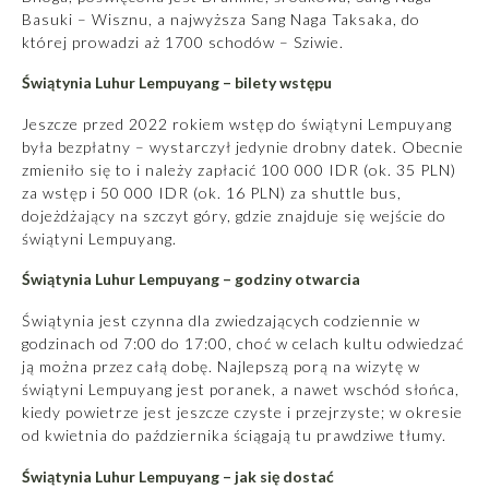
Basuki – Wisznu, a najwyższa Sang Naga Taksaka, do
której prowadzi aż 1700 schodów – Sziwie.
Świątynia Luhur Lempuyang – bilety wstępu
Jeszcze przed 2022 rokiem wstęp do świątyni Lempuyang
była bezpłatny – wystarczył jedynie drobny datek. Obecnie
zmieniło się to i należy zapłacić 100 000 IDR (ok. 35 PLN)
za wstęp i 50 000 IDR (ok. 16 PLN) za shuttle bus,
dojeżdżający na szczyt góry, gdzie znajduje się wejście do
świątyni Lempuyang.
Świątynia Luhur Lempuyang – godziny otwarcia
Świątynia jest czynna dla zwiedzających codziennie w
godzinach od 7:00 do 17:00, choć w celach kultu odwiedzać
ją można przez całą dobę. Najlepszą porą na wizytę w
świątyni Lempuyang jest poranek, a nawet wschód słońca,
kiedy powietrze jest jeszcze czyste i przejrzyste; w okresie
od kwietnia do października ściągają tu prawdziwe tłumy.
Świątynia Luhur Lempuyang – jak się dostać