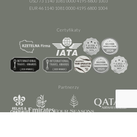
USD 73 1140 1081 0000 4195 6800 1003
EUR 46 1140 1081 0000 4195 6800 1004
Certyfikaty
Partnerzy