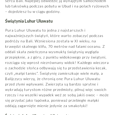
sercu Bali. Najlepiej odwiedzić ją wynajętym samochodem
lub taksówką podczas pobytu w Ubud i na polach ryżowych
– dojedziesz tu w ciągu godziny.
Świątynia Luhur Uluwatu
Pura Luhur Uluwatu to jedna z najstarszych i
najważniejszych świątyń, które warto zobaczyć podczas
podróży na Bali
. Wzniesiona została w XI wieku, na
krawędzi skalnego klifu, 70 metrów nad falami oceanu. Z
oddali skała zwieńczona wysmukłą świątynią wygląda
przepięknie, a z góry, z punktu widokowego przy świątyni,
rozciąga się wprost niezrównany widok! Każdego wieczora
o zachodzie słońca odbywają się tu przedstawienia kecak,
czyli „małpi taniec”. Świątynię zamieszkuje wiele małp, a
Balijczycy wierzą, że chronią one Pura Luhur Uluwatu
przed złymi wpływami. Zwierzęta są bardzo sprytne i
wykradają turystom różne przedmioty, pilnuj więc swoich
rzeczy i na wszelki wypadek weź ze sobą jakiś owoc – może
się przydać jako łapówka, ponieważ przebiegłe małpki
oddają zagarnięte mienie jedynie za smakołyki!