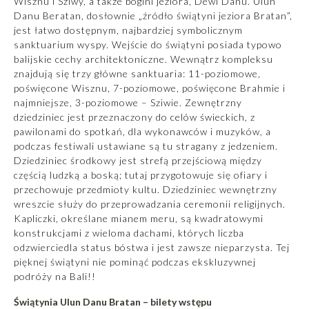
Wisznu i Sziwy, a także bogini jeziora, Dewi Danu. Ulun
Danu Beratan, dosłownie „źródło świątyni jeziora Bratan”,
jest łatwo dostępnym, najbardziej symbolicznym
sanktuarium wyspy. Wejście do świątyni posiada typowo
balijskie cechy architektoniczne. Wewnątrz kompleksu
znajdują się trzy główne sanktuaria: 11-poziomowe,
poświęcone Wisznu, 7-poziomowe, poświęcone Brahmie i
najmniejsze, 3-poziomowe – Sziwie. Zewnętrzny
dziedziniec jest przeznaczony do celów świeckich, z
pawilonami do spotkań, dla wykonawców i muzyków, a
podczas festiwali ustawiane są tu stragany z jedzeniem.
Dziedziniec środkowy jest strefą przejściową między
częścią ludzką a boską; tutaj przygotowuje się ofiary i
przechowuje przedmioty kultu. Dziedziniec wewnętrzny
wreszcie służy do przeprowadzania ceremonii religijnych.
Kapliczki, określane mianem meru, są kwadratowymi
konstrukcjami z wieloma dachami, których liczba
odzwierciedla status bóstwa i jest zawsze nieparzysta. Tej
pięknej świątyni nie pominąć podczas
ekskluzywnej
podróży na Bali!
!
Świątynia Ulun Danu Bratan – bilety wstępu