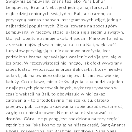
Świątynia Lempuyang, znana też jako Pura Luhur
Lempuyang, Brama Nieba, jest jedną z najstarszych i
najbardziej cenionych świątyń na Bali, a zarazem, za
przyczyną bardzo znanych instagramowych zdjęć, jedną z
najbardziej popularnych. Zlokalizowana na zboczu góry
Lempuyang, w rzeczywistości składa się z siedmiu świątyń,
których obejście zajmuje około 4 godzin. Mimo że to jedno
z sześciu najświętszych miejsc kultu na Bali, większość
turystów przyciągają tu nie duchowe przeżycia, lecz
podzielona brama, sprawiająca wrażenie odbijającej się w
jeziorze. W rzeczywistości nic innego, jak efekt wywołany
przez lustro, wypożyczane przez Balijczyka, który niegdyś
odkrył, jak malowniczo odbija się owa brama w… wielkiej
kałuży. Co ciekawe, mimo że świątynia ta uchodzi za jeden
z najlepszych plenerów ślubnych, wykorzystywanych w
czasie
wakacji na Bali
, to obowiązuje w niej zakaz
całowania – to ortodoksyjne miejsce kultu, dlatego
przejawy publicznego okazywania sobie uczuć uważane są
za głęboko niestosowne. Nie można też stosować tu
dronów. Góra Lempuyang jest podzielona na trzy części,
zgodnie z balijską kosmologią: najniższa część, Sang Ananta
Bhoga, poświęcona jest Brahmie, środkowa, Sang Naga