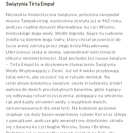
Świątynia Tirta Empul
Niezwykła hinduistyczna świątynia, położona nieopodal
miasta Tampaksiring, wzniesiona została już w 962 roku,
podczas rządów dynastii Warmadewa, ku czci Wisznu,
hinduskiego boga wody. Wedle legendy, bijące tu cudowne
źródła są dziełem boga Indry, który chciał przywrócić do
życia armię zatrutą przez złego króla Mayadenawę.
Uderzywszy laską w ziemię, spowodował wytryśnięcie
eliksiru nieśmiertelności. Stąd pochodzi też nazwa świątyni
– Tirta Empul to w dosłownym tłumaczeniu Świątynia
Wody Wypływającej z Ziemi. Już od X wieku przybywają
tutaj wierni, aby oczyścić się w rytuale melukat. Na
centralnym dziedzińcu świątyni, około trzydziestu źródeł
wpływa do dwóch prostokątnych basenów, gdzie kąpiący
się odbywają rytuał oczyszczenia, polegający na włożeniu
rąk pod każdy strumień wody, z wyjątkiem dwóch,
zarezerwowanych dla zmarłych. Na kolejnym poziomie
znajduje się duży basen wypełniony rybami Koi oraz sklepy
z pamiątkami, podczas gdy wewnętrzny dziedziniec składa
się z basenu ku czci bogów Wisznu, Sziwy i Brahmy.
Podobnie jak w przypadku innych świątyń na Bali, aby