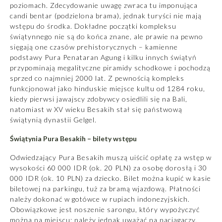
poziomach. Zdecydowanie uwagę zwraca tu imponująca
candi bentar (podzielona brama), jednak turyści nie mają
wstępu do środka. Dokładne początki kompleksu
świątynnego nie są do końca znane, ale prawie na pewno
sięgają one czasów prehistorycznych – kamienne
podstawy Pura Penataran Agung i kilku innych świątyń
przypominają megalityczne piramidy schodkowe i pochodzą
sprzed co najmniej 2000 lat. Z pewnością kompleks
funkcjonował jako hinduskie miejsce kultu od 1284 roku,
kiedy pierwsi jawajscy zdobywcy osiedlili się na Bali,
natomiast w XV wieku Besakih stał się państwową
świątynią dynastii Gelgel.
Świątynia Pura Besakih – bilety wstępu
Odwiedzający Pura Besakih muszą uiścić opłatę za wstęp w
wysokości 60 000 IDR (ok. 20 PLN) za osobę dorosłą i 30
000 IDR (ok. 10 PLN) za dziecko. Bilet można kupić w kasie
biletowej na parkingu, tuż za bramą wjazdową. Płatności
należy dokonać w gotówce w rupiach indonezyjskich.
Obowiązkowe jest noszenie sarongu, który wypożyczyć
można na miejscu; należy jednak uważać na naciągaczy.