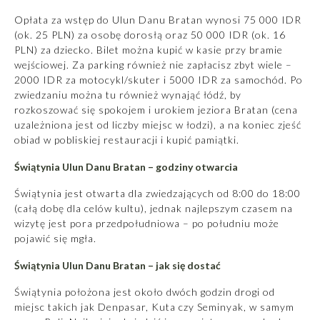
Opłata za wstęp do Ulun Danu Bratan wynosi 75 000 IDR
(ok. 25 PLN) za osobę dorosłą oraz 50 000 IDR (ok. 16
PLN) za dziecko. Bilet można kupić w kasie przy bramie
wejściowej. Za parking również nie zapłacisz zbyt wiele –
2000 IDR za motocykl/skuter i 5000 IDR za samochód. Po
zwiedzaniu można tu również wynająć łódź, by
rozkoszować się spokojem i urokiem jeziora Bratan (cena
uzależniona jest od liczby miejsc w łodzi), a na koniec zjeść
obiad w pobliskiej restauracji i kupić pamiątki.
Świątynia Ulun Danu Bratan – godziny otwarcia
Świątynia jest otwarta dla zwiedzających od 8:00 do 18:00
(całą dobę dla celów kultu), jednak najlepszym czasem na
wizytę jest pora przedpołudniowa – po południu może
pojawić się mgła.
Świątynia Ulun Danu Bratan – jak się dostać
Świątynia położona jest około dwóch godzin drogi od
miejsc takich jak Denpasar, Kuta czy Seminyak, w samym