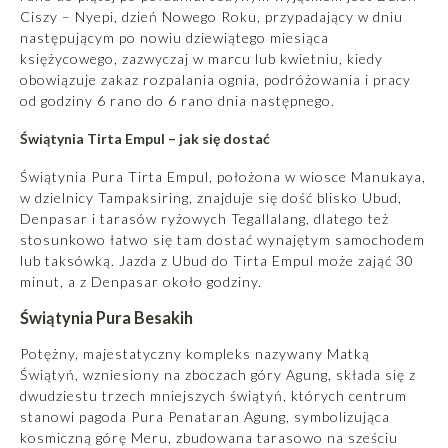
Ciszy – Nyepi, dzień Nowego Roku, przypadający w dniu
następującym po nowiu dziewiątego miesiąca
księżycowego, zazwyczaj w marcu lub kwietniu, kiedy
obowiązuje zakaz rozpalania ognia, podróżowania i pracy
od godziny 6 rano do 6 rano dnia następnego.
Świątynia Tirta Empul – jak się dostać
Świątynia Pura Tirta Empul, położona w wiosce Manukaya,
w dzielnicy Tampaksiring, znajduje się dość blisko Ubud,
Denpasar i tarasów ryżowych Tegallalang, dlatego też
stosunkowo łatwo się tam dostać wynajętym samochodem
lub taksówką. Jazda z Ubud do Tirta Empul może zająć 30
minut, a z Denpasar około godziny.
Świątynia Pura Besakih
Potężny, majestatyczny kompleks nazywany Matką
Świątyń, wzniesiony na zboczach góry Agung, składa się z
dwudziestu trzech mniejszych świątyń, których centrum
stanowi pagoda Pura Penataran Agung, symbolizująca
kosmiczną górę Meru, zbudowana tarasowo na sześciu