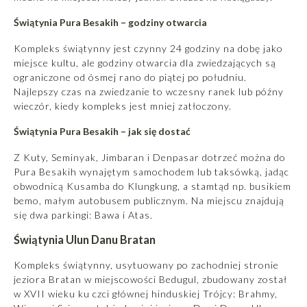
Świątynia Pura Besakih – godziny otwarcia
Kompleks świątynny jest czynny 24 godziny na dobę jako
miejsce kultu, ale godziny otwarcia dla zwiedzających są
ograniczone od ósmej rano do piątej po południu.
Najlepszy czas na zwiedzanie to wczesny ranek lub późny
wieczór, kiedy kompleks jest mniej zatłoczony.
Świątynia Pura Besakih – jak się dostać
Z Kuty, Seminyak, Jimbaran i Denpasar dotrzeć można do
Pura Besakih wynajętym samochodem lub taksówką, jadąc
obwodnicą Kusamba do Klungkung, a stamtąd np. busikiem
bemo, małym autobusem publicznym. Na miejscu znajdują
się dwa parkingi: Bawa i Atas.
Świątynia Ulun Danu Bratan
Kompleks świątynny, usytuowany po zachodniej stronie
jeziora Bratan w miejscowości Bedugul, zbudowany został
w XVII wieku ku czci głównej hinduskiej Trójcy: Brahmy,