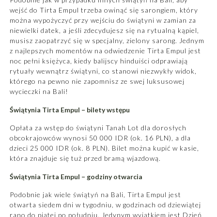
wejść do Tirta Empul trzeba owinąć się sarongiem, który
można wypożyczyć przy wejściu do świątyni w zamian za
niewielki datek, a jeśli zdecydujesz się na rytualną kąpiel,
musisz zaopatrzyć się w specjalny, zielony sarong. Jednym
z najlepszych momentów na odwiedzenie Tirta Empul jest
noc pełni księżyca, kiedy balijscy hinduiści odprawiają
rytuały wewnątrz świątyni, co stanowi niezwykły widok,
którego na pewno nie zapomnisz ze swej
luksusowej
wycieczki na Bali!
Świątynia Tirta Empul – bilety wstępu
Opłata za wstęp do świątyni Tanah Lot dla dorosłych
obcokrajowców wynosi 50 000 IDR (ok. 16 PLN), a dla
dzieci 25 000 IDR (ok. 8 PLN). Bilet można kupić w kasie,
która znajduje się tuż przed bramą wjazdową.
Świątynia Tirta Empul – godziny otwarcia
Podobnie jak wiele świątyń na Bali, Tirta Empul jest
otwarta siedem dni w tygodniu, w godzinach od dziewiątej
rano do piątej po południu. Jedynym wyjątkiem jest Dzień