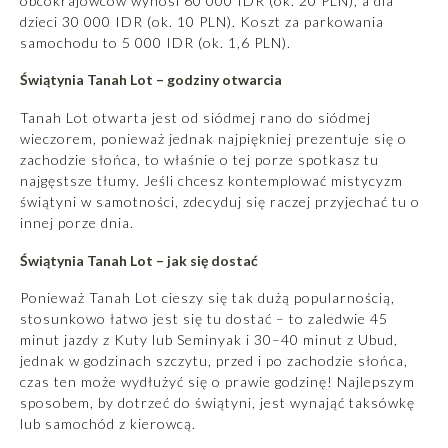
obcokrajowców wynosi 60 000 IDR (ok. 20 PLN), a dla
dzieci 30 000 IDR (ok. 10 PLN). Koszt za parkowania
samochodu to 5 000 IDR (ok. 1,6 PLN).
Świątynia Tanah Lot – godziny otwarcia
Tanah Lot otwarta jest od siódmej rano do siódmej
wieczorem, ponieważ jednak najpiękniej prezentuje się o
zachodzie słońca, to właśnie o tej porze spotkasz tu
najgęstsze tłumy. Jeśli chcesz kontemplować mistycyzm
świątyni w samotności, zdecyduj się raczej przyjechać tu o
innej porze dnia.
Świątynia Tanah Lot – jak się dostać
Ponieważ Tanah Lot cieszy się tak dużą popularnością,
stosunkowo łatwo jest się tu dostać – to zaledwie 45
minut jazdy z Kuty lub Seminyak i 30–40 minut z
Ubud
,
jednak w godzinach szczytu, przed i po zachodzie słońca,
czas ten może wydłużyć się o prawie godzinę! Najlepszym
sposobem, by dotrzeć do świątyni, jest wynająć taksówkę
lub samochód z kierowcą.