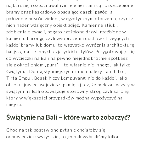
najbardziej rozpoznawalnymi elementami są rozszczepione
bramy oraz kaskadowo opadające daszki pagód, a
położenie pośród zieleni, w egzotycznym otoczeniu, czyni z
nich nader wdzięczny obiekt zdjęć. Kamienne stiuki,
zdobienia elewacji, bogato rzeźbione drzwi, rzeźbione w
kamieniu barongi, czyli wyobrażenia duchów strzegących
każdej bramy lub domu, to wszystko wyróżnia architekturę
balijską na tle innych azjatyckich stylów. Przygotowując się
do
wycieczki na Bali
na pewno niejednokrotnie spotkasz
się z określeniem „pura” – to właśnie nic innego, jak tylko
świątynia. Do najsłynniejszych z nich należy Tanah Lot,
Tirta Empul, Besakih czy Lempuyang; nie do każdej, jako
obcokrajowiec, wejdziesz, pamiętaj też, że podczas wizyty w
świątyni na Bali obowiązuje stosowny strój, czyli sarong,
który w większości przypadków można wypożyczyć na
miejscu.
Świątynie na Bali – które warto zobaczyć?
Choć na tak postawione pytanie chciałoby się
odpowiedzieć: wszystkie, to jednak wybraliśmy kilka