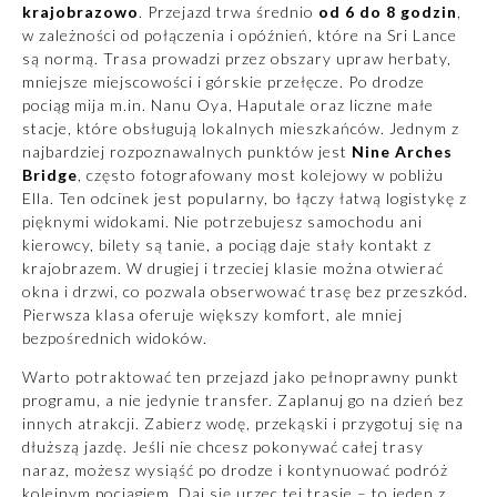
krajobrazowo
. Przejazd trwa średnio
od 6 do 8 godzin
,
w zależności od połączenia i opóźnień, które na Sri Lance
są normą. Trasa prowadzi przez obszary upraw herbaty,
mniejsze miejscowości i górskie przełęcze. Po drodze
pociąg mija m.in.
Nanu Oya
, Haputale oraz liczne małe
stacje, które obsługują lokalnych mieszkańców. Jednym z
najbardziej rozpoznawalnych punktów jest
Nine Arches
Bridge
, często fotografowany most kolejowy w pobliżu
Ella. Ten odcinek jest popularny, bo łączy łatwą logistykę z
pięknymi widokami. Nie potrzebujesz samochodu ani
kierowcy, bilety są tanie, a pociąg daje stały kontakt z
krajobrazem. W drugiej i trzeciej klasie można otwierać
okna i drzwi, co pozwala obserwować trasę bez przeszkód.
Pierwsza klasa oferuje większy komfort, ale mniej
bezpośrednich widoków.
Warto potraktować ten przejazd jako pełnoprawny punkt
programu, a nie jedynie transfer. Zaplanuj go na dzień bez
innych atrakcji. Zabierz wodę, przekąski i przygotuj się na
dłuższą jazdę. Jeśli nie chcesz pokonywać całej trasy
naraz, możesz wysiąść po drodze i kontynuować podróż
kolejnym pociągiem. Daj się urzec tej trasie – to jeden z