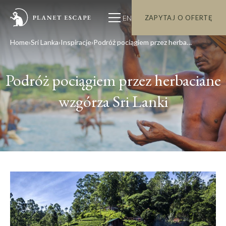
EN
ZAPYTAJ O OFERTĘ
Home
Sri Lanka
Inspiracje
Podróż pociągiem przez herbaciane wzgórza Sri Lanki
Podróż pociągiem przez herbaciane
wzgórza Sri Lanki