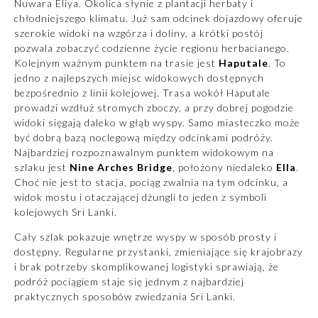
Nuwara Eliya. Okolica słynie z plantacji herbaty i
chłodniejszego klimatu. Już sam odcinek dojazdowy oferuje
szerokie widoki na wzgórza i doliny, a krótki postój
pozwala zobaczyć codzienne życie regionu herbacianego.
Kolejnym ważnym punktem na trasie jest
Haputale
. To
jedno z najlepszych miejsc widokowych dostępnych
bezpośrednio z linii kolejowej. Trasa wokół Haputale
prowadzi wzdłuż stromych zboczy, a przy dobrej pogodzie
widoki sięgają daleko w głąb wyspy. Samo miasteczko może
być dobrą bazą noclegową między odcinkami podróży.
Najbardziej rozpoznawalnym punktem widokowym na
szlaku jest
Nine Arches Bridge
, położony niedaleko
Ella
.
Choć nie jest to stacja, pociąg zwalnia na tym odcinku, a
widok mostu i otaczającej dżungli to jeden z symboli
kolejowych Sri Lanki.
Cały szlak pokazuje wnętrze wyspy w sposób prosty i
dostępny. Regularne przystanki, zmieniające się krajobrazy
i brak potrzeby skomplikowanej logistyki sprawiają, że
podróż pociągiem staje się jednym z najbardziej
praktycznych sposobów
zwiedzania Sri Lanki
.