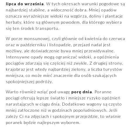
lipca do września
. W tych okresach warunki pogodowe są
najbardziej stabilne, a widoczność dobra. Mniej opadów
oznacza wyraźniejsze widoki na wzgórza, doliny i plantacje
herbaty, które są głównym powodem, dla którego wybiera
się ten środek transportu.
W porze monsunowej, czyli głównie od kwietnia do czerwca
oraz w październiku i listopadzie, przejazd nadal jest
możliwy, ale doświadczenie bywa mniej przewidywalne.
Intensywne opady mogą ograniczać widoki, a opóźnienia
pociągów zdarzają się częściej niż zwykle. Z drugiej strony,
krajobraz jest wtedy najbardziej zielony, a liczba turystów
mniejsza, co może mieć znaczenie dla osób szukających
spokojniejszej podróży.
Warto również wziąć pod uwagę
porę dnia
. Poranne
pociągi oferują lepsze światło i mniejsze ryzyko opóźnień
narastających w ciągu dnia. Dodatkowo wagony są często
mniej zatłoczone niż w godzinach popołudniowych. Jeśli
zależy Ci na zdjęciach i spokojnym przejeździe, to właśnie
poranek będzie najlepszym wyborem.