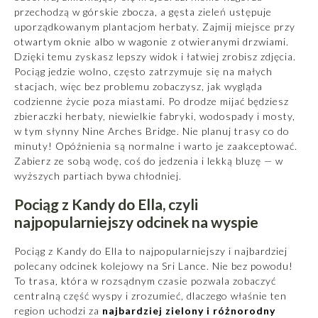
przechodzą w górskie zbocza, a gęsta zieleń ustępuje
uporządkowanym plantacjom herbaty. Zajmij miejsce przy
otwartym oknie albo w wagonie z otwieranymi drzwiami.
Dzięki temu zyskasz lepszy widok i łatwiej zrobisz zdjęcia.
Pociąg jedzie wolno, często zatrzymuje się na małych
stacjach, więc bez problemu zobaczysz, jak wygląda
codzienne życie poza miastami. Po drodze mijać będziesz
zbieraczki herbaty, niewielkie fabryki, wodospady i mosty,
w tym słynny Nine Arches Bridge. Nie planuj trasy co do
minuty! Opóźnienia są normalne i warto je zaakceptować.
Zabierz ze sobą wodę, coś do jedzenia i lekką bluzę — w
wyższych partiach bywa chłodniej.
Pociąg z Kandy do Ella, czyli
najpopularniejszy odcinek na wyspie
Pociąg z
Kandy
do Ella to najpopularniejszy i najbardziej
polecany odcinek kolejowy na Sri Lance. Nie bez powodu!
To trasa, która w rozsądnym czasie pozwala zobaczyć
centralną część wyspy i zrozumieć, dlaczego właśnie ten
region uchodzi za
najbardziej zielony i różnorodny