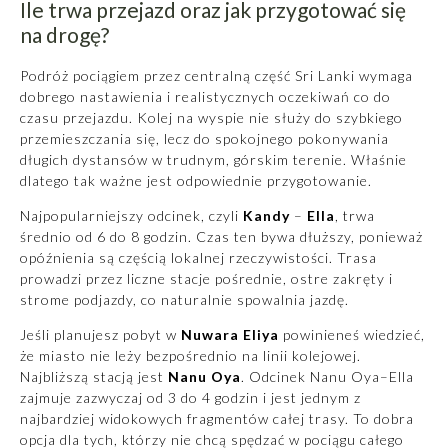
Ile trwa przejazd oraz jak przygotować się
na drogę?
Podróż pociągiem przez centralną część Sri Lanki wymaga
dobrego nastawienia i realistycznych oczekiwań co do
czasu przejazdu. Kolej na wyspie nie służy do szybkiego
przemieszczania się, lecz do spokojnego pokonywania
długich dystansów w trudnym, górskim terenie. Właśnie
dlatego tak ważne jest odpowiednie przygotowanie.
Najpopularniejszy odcinek, czyli
Kandy
–
Ella
, trwa
średnio od 6 do 8 godzin. Czas ten bywa dłuższy, ponieważ
opóźnienia są częścią lokalnej rzeczywistości. Trasa
prowadzi przez liczne stacje pośrednie, ostre zakręty i
strome podjazdy, co naturalnie spowalnia jazdę.
Jeśli planujesz pobyt w
Nuwara Eliya
powinieneś wiedzieć,
że miasto nie leży bezpośrednio na linii kolejowej.
Najbliższą stacją jest
Nanu Oya
. Odcinek Nanu Oya–Ella
zajmuje zazwyczaj od 3 do 4 godzin i jest jednym z
najbardziej widokowych fragmentów całej trasy. To dobra
opcja dla tych, którzy nie chcą spędzać w pociągu całego