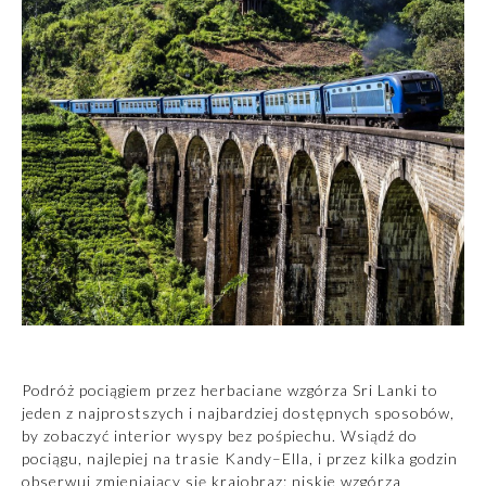
Podróż pociągiem przez herbaciane wzgórza Sri Lanki to
jeden z najprostszych i najbardziej dostępnych sposobów,
by zobaczyć interior wyspy bez pośpiechu. Wsiądź do
pociągu, najlepiej na trasie Kandy–Ella, i przez kilka godzin
obserwuj zmieniający się krajobraz: niskie wzgórza