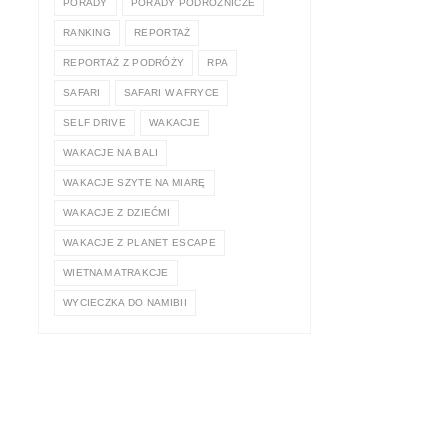
PORADY
PORADY PODRÓŻNICZE
RANKING
REPORTAŻ
REPORTAŻ Z PODRÓŻY
RPA
SAFARI
SAFARI W AFRYCE
SELF DRIVE
WAKACJE
WAKACJE NA BALI
WAKACJE SZYTE NA MIARĘ
WAKACJE Z DZIEĆMI
WAKACJE Z PLANET ESCAPE
WIETNAM ATRAKCJE
WYCIECZKA DO NAMIBII