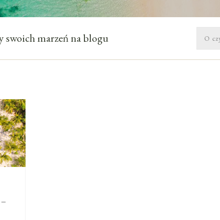
óży swoich marzeń na blogu
 –