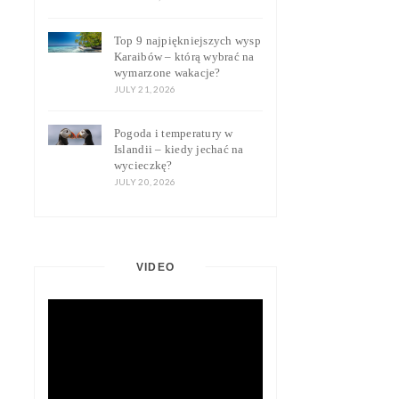
Top 9 najpiękniejszych wysp
Karaibów – którą wybrać na
wymarzone wakacje?
JULY 21, 2026
Pogoda i temperatury w
Islandii – kiedy jechać na
wycieczkę?
JULY 20, 2026
VIDEO