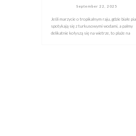
September 22, 2025
Jeśli marzycie o tropikalnym raju, gdzie białe pi
spotykają się z turkusowymi wodami, a palmy
delikatnie kołyszą się na wietrze, to plaże na
Filipinach są spełnieniem tych marzeń. Niezale
od tego, czy szukacie miejsca do relaksu, przyg
na falach czy odkrywania podwodnych raf, Filip
mają wszystko, czego potrzebujecie, aby przeży
wakacje życia. Wyobraźcie sobie spokojne, […]