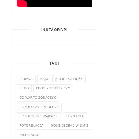
INSTAGRAM
TAGI
AFRYKA
AZJA
BIURO PODRÓŻY
BLOG
BLOG PODRÓŻNICZY
CO WARTO ZOBACZYĆ
EGZOTYCZNE PODRÓŻE
EGZOTYCZNE WAKACJE
EGZOTYKA
FOTORELACJA
GDZIE JECHAĆ W ZIMIE
INSPIRACJE