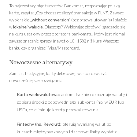
To najczęstszy błąd turystów. Bankomat, rozpoznając polską
kartę, zapyta: „Czy chcesz rozliczyć transakcję w PLN?”. Zawsze
wybierajcie
„without conversion”
(bez przewalutowania) i płaćcie
w
lokalnej walucie
. Dlaczego? Wybierając złotówki, zgadzacie się
na kurs ustalony przez operatora bankomatu, który jest niemal
zawsze znacznie gorszy (nawet o 10–15%) niż kurs Waszego
banku czy organizacji Visa/Mastercard.
Nowoczesne alternatywy
Zamiast tradycyjnej karty debetowej, warto rozważyć
nowocześniejsze rozwiązania:
Karta wielowalutowa:
automatycznie rozpoznaje walutę i
pobiera środki z odpowiedniego subkonta (np. w EUR lub
USD), co eliminuje koszty przewalutowania.
Fintechy (np. Revolut):
oferują wymianę walut po
kursach międzybankowych i darmowe limity wypłat z