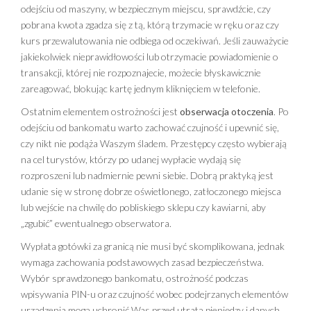
odejściu od maszyny, w bezpiecznym miejscu, sprawdźcie, czy
pobrana kwota zgadza się z tą, którą trzymacie w ręku oraz czy
kurs przewalutowania nie odbiega od oczekiwań. Jeśli zauważycie
jakiekolwiek nieprawidłowości lub otrzymacie powiadomienie o
transakcji, której nie rozpoznajecie, możecie błyskawicznie
zareagować, blokując kartę jednym kliknięciem w telefonie.
Ostatnim elementem ostrożności jest
obserwacja otoczenia
. Po
odejściu od bankomatu warto zachować czujność i upewnić się,
czy nikt nie podąża Waszym śladem. Przestępcy często wybierają
na cel turystów, którzy po udanej wypłacie wydają się
rozproszeni lub nadmiernie pewni siebie. Dobrą praktyką jest
udanie się w stronę dobrze oświetlonego, zatłoczonego miejsca
lub wejście na chwilę do pobliskiego sklepu czy kawiarni, aby
„zgubić” ewentualnego obserwatora.
Wypłata gotówki za granicą nie musi być skomplikowana, jednak
wymaga zachowania podstawowych zasad bezpieczeństwa.
Wybór sprawdzonego bankomatu, ostrożność podczas
wpisywania PIN-u oraz czujność wobec podejrzanych elementów
urządzenia mogą uchronić Was przed utratą pieniędzy i danych