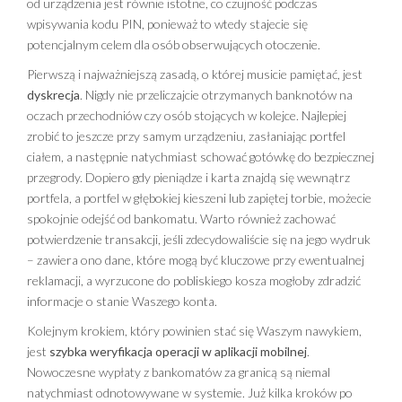
od urządzenia jest równie istotne, co czujność podczas
wpisywania kodu PIN, ponieważ to wtedy stajecie się
potencjalnym celem dla osób obserwujących otoczenie.
Pierwszą i najważniejszą zasadą, o której musicie pamiętać, jest
dyskrecja
. Nigdy nie przeliczajcie otrzymanych banknotów na
oczach przechodniów czy osób stojących w kolejce. Najlepiej
zrobić to jeszcze przy samym urządzeniu, zasłaniając portfel
ciałem, a następnie natychmiast schować gotówkę do bezpiecznej
przegrody. Dopiero gdy pieniądze i karta znajdą się wewnątrz
portfela, a portfel w głębokiej kieszeni lub zapiętej torbie, możecie
spokojnie odejść od bankomatu. Warto również zachować
potwierdzenie transakcji, jeśli zdecydowaliście się na jego wydruk
– zawiera ono dane, które mogą być kluczowe przy ewentualnej
reklamacji, a wyrzucone do pobliskiego kosza mogłoby zdradzić
informacje o stanie Waszego konta.
Kolejnym krokiem, który powinien stać się Waszym nawykiem,
jest
szybka weryfikacja operacji w aplikacji mobilnej
.
Nowoczesne wypłaty z bankomatów za granicą są niemal
natychmiast odnotowywane w systemie. Już kilka kroków po