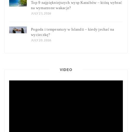
Top 9 najpiękniejszych wysp Karaibów – którą wybrać
na wymarzone wakacje?
JULY 21, 2026
Pogoda i temperatury w Islandii – kiedy jechać na
wycieczkę?
JULY 20, 2026
VIDEO