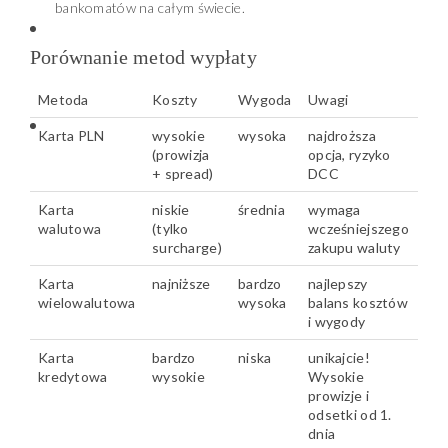
bankomatów na całym świecie.
Porównanie metod wypłaty
Metoda
Koszty
Wygoda
Uwagi
Karta PLN
wysokie
wysoka
najdroższa
(prowizja
opcja, ryzyko
+ spread)
DCC
Karta
niskie
średnia
wymaga
walutowa
(tylko
wcześniejszego
surcharge)
zakupu waluty
Karta
najniższe
bardzo
najlepszy
wielowalutowa
wysoka
balans kosztów
i wygody
Karta
bardzo
niska
unikajcie!
kredytowa
wysokie
Wysokie
prowizje i
odsetki od 1.
dnia