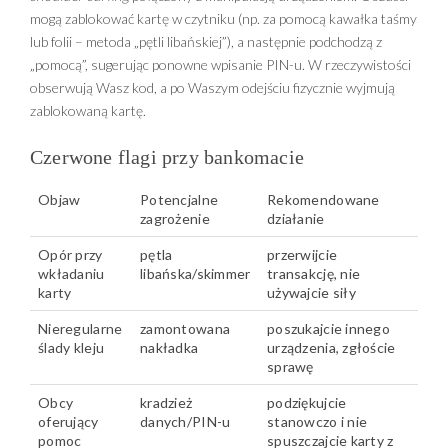
mogą zablokować kartę w czytniku (np. za pomocą kawałka taśmy
lub folii – metoda „pętli libańskiej”), a następnie podchodzą z
„pomocą”, sugerując ponowne wpisanie PIN-u. W rzeczywistości
obserwują Wasz kod, a po Waszym odejściu fizycznie wyjmują
zablokowaną kartę.
Czerwone flagi przy bankomacie
Objaw
Potencjalne
Rekomendowane
zagrożenie
działanie
Opór przy
pętla
przerwijcie
wkładaniu
libańska/skimmer
transakcję, nie
karty
używajcie siły
Nieregularne
zamontowana
poszukajcie innego
ślady kleju
nakładka
urządzenia, zgłoście
sprawę
Obcy
kradzież
podziękujcie
oferujący
danych/PIN-u
stanowczo i nie
pomoc
spuszczajcie karty z