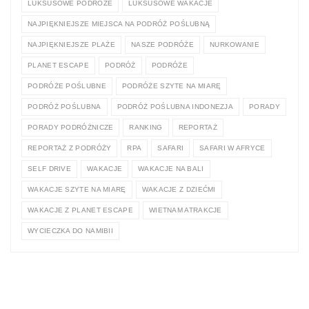
LUKSUSOWE PODRÓŻE
LUKSUSOWE WAKACJE
NAJPIĘKNIEJSZE MIEJSCA NA PODRÓŻ POŚLUBNĄ
NAJPIĘKNIEJSZE PLAŻE
NASZE PODRÓŻE
NURKOWANIE
PLANET ESCAPE
PODRÓŻ
PODRÓŻE
PODRÓŻE POŚLUBNE
PODRÓŻE SZYTE NA MIARĘ
PODRÓŻ POŚLUBNA
PODRÓŻ POŚLUBNA INDONEZJA
PORADY
PORADY PODRÓŻNICZE
RANKING
REPORTAŻ
REPORTAŻ Z PODRÓŻY
RPA
SAFARI
SAFARI W AFRYCE
SELF DRIVE
WAKACJE
WAKACJE NA BALI
WAKACJE SZYTE NA MIARĘ
WAKACJE Z DZIEĆMI
WAKACJE Z PLANET ESCAPE
WIETNAM ATRAKCJE
WYCIECZKA DO NAMIBII