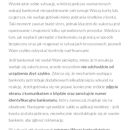
Wyobraźcie sobie sytuację, w której podczas wymarzonych
wakacji bankomat niespodziewanie zatrzymuje Waszą kartę lub,
co gorsza, nie wydaje gotówki mimo pobrania środków z konta.
Taki moment zawsze budzi stres, jednak kluczem do sukcesu jest
opanowanie i znajomość kilku sprawdzonych procedur. Wiedza o
tym, jak wypłacić pieniądze z bankomatu za granicą w sposób
bezpieczny oraz jak reagować w sytuacjach kryzysowych, pozwoli
Wam szybko odzyskać kontrolę nad finansami.
Jeśli bankomat nie wydał Wam pieniędzy, mimo że transakcja
wydaje się zakończona, przede wszystkim
nie odchodźcie od
urządzenia zbyt szybko
. Zdarza się, że mechanizm wydający
banknoty potrzebuje dodatkowych kilkudziesięciu sekund na
reakcję. Jeżeli gotówka się nie pojawi, koniecznie zróbcie
zdjęcie
ekranu z komunikatem o błędzie oraz zanotujcie numer
identyfikacyjny bankomatu
, który zazwyczaj znajduje się na
obudowie. Następnie sprawdźcie saldo w aplikacji mobilnej – jeśli
kwota została pobrana, niezwłocznie skontaktujcie się ze swoim
bankiem, aby zgłosić reklamację.
W sytuacji, gdy bankomat
zatrzyma Waszą kartę płatniczą
,