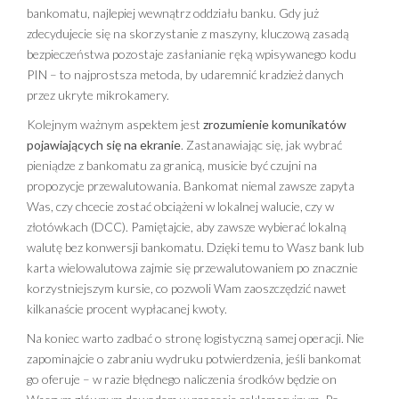
bankomatu, najlepiej wewnątrz oddziału banku. Gdy już
zdecydujecie się na skorzystanie z maszyny, kluczową zasadą
bezpieczeństwa pozostaje zasłanianie ręką wpisywanego kodu
PIN – to najprostsza metoda, by udaremnić kradzież danych
przez ukryte mikrokamery.
Kolejnym ważnym aspektem jest
zrozumienie komunikatów
pojawiających się na ekranie
. Zastanawiając się, jak wybrać
pieniądze z bankomatu za granicą, musicie być czujni na
propozycje przewalutowania. Bankomat niemal zawsze zapyta
Was, czy chcecie zostać obciążeni w lokalnej walucie, czy w
złotówkach (DCC). Pamiętajcie, aby zawsze wybierać lokalną
walutę bez konwersji bankomatu. Dzięki temu to Wasz bank lub
karta wielowalutowa zajmie się przewalutowaniem po znacznie
korzystniejszym kursie, co pozwoli Wam zaoszczędzić nawet
kilkanaście procent wypłacanej kwoty.
Na koniec warto zadbać o stronę logistyczną samej operacji. Nie
zapominajcie o zabraniu wydruku potwierdzenia, jeśli bankomat
go oferuje – w razie błędnego naliczenia środków będzie on