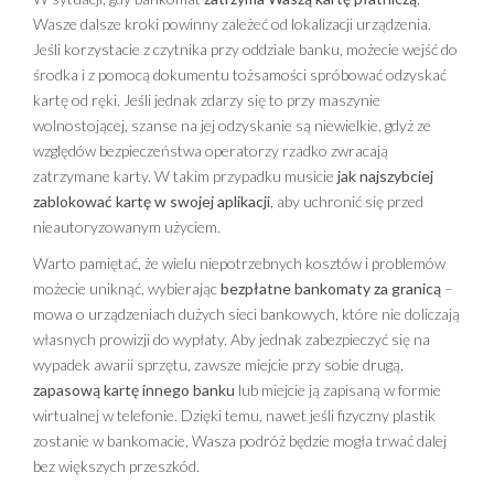
Wasze dalsze kroki powinny zależeć od lokalizacji urządzenia.
Jeśli korzystacie z czytnika przy oddziale banku, możecie wejść do
środka i z pomocą dokumentu tożsamości spróbować odzyskać
kartę od ręki. Jeśli jednak zdarzy się to przy maszynie
wolnostojącej, szanse na jej odzyskanie są niewielkie, gdyż ze
względów bezpieczeństwa operatorzy rzadko zwracają
zatrzymane karty. W takim przypadku musicie
jak najszybciej
zablokować kartę w swojej aplikacji
, aby uchronić się przed
nieautoryzowanym użyciem.
Warto pamiętać, że wielu niepotrzebnych kosztów i problemów
możecie uniknąć, wybierając
bezpłatne bankomaty za granicą
–
mowa o urządzeniach dużych sieci bankowych, które nie doliczają
własnych prowizji do wypłaty. Aby jednak zabezpieczyć się na
wypadek awarii sprzętu, zawsze miejcie przy sobie drugą,
zapasową kartę innego banku
lub miejcie ją zapisaną w formie
wirtualnej w telefonie. Dzięki temu, nawet jeśli fizyczny plastik
zostanie w bankomacie, Wasza podróż będzie mogła trwać dalej
bez większych przeszkód.