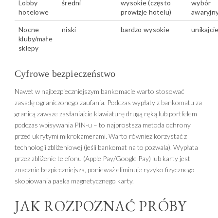
Lobby
średni
wysokie (często
wybór
hotelowe
prowizje hotelu)
awaryjn
Nocne
niski
bardzo wysokie
unikajci
kluby/małe
sklepy
Cyfrowe bezpieczeństwo
Nawet w najbezpieczniejszym bankomacie warto stosować
zasadę ograniczonego zaufania. Podczas wypłaty z bankomatu za
granicą zawsze zasłaniajcie klawiaturę drugą ręką lub portfelem
podczas wpisywania PIN-u – to najprostsza metoda ochrony
przed ukrytymi mikrokamerami. Warto również korzystać z
technologii zbliżeniowej (jeśli bankomat na to pozwala). Wypłata
przez zbliżenie telefonu (Apple Pay/Google Pay) lub karty jest
znacznie bezpieczniejsza, ponieważ eliminuje ryzyko fizycznego
skopiowania paska magnetycznego karty.
JAK ROZPOZNAĆ PRÓBY