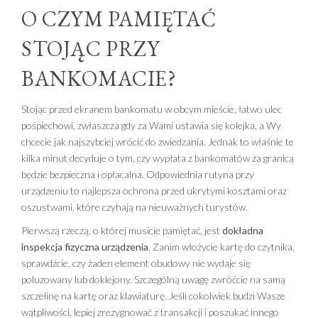
O CZYM PAMIĘTAĆ
STOJĄC PRZY
BANKOMACIE?
Stojąc przed ekranem bankomatu w obcym mieście, łatwo ulec
pośpiechowi, zwłaszcza gdy za Wami ustawia się kolejka, a Wy
chcecie jak najszybciej wrócić do zwiedzania. Jednak to właśnie te
kilka minut decyduje o tym, czy wypłata z bankomatów za granicą
będzie bezpieczna i opłacalna. Odpowiednia rutyna przy
urządzeniu to najlepsza ochrona przed ukrytymi kosztami oraz
oszustwami, które czyhają na nieuważnych turystów.
Pierwszą rzeczą, o której musicie pamiętać, jest
dokładna
inspekcja fizyczna urządzenia
. Zanim włożycie kartę do czytnika,
sprawdźcie, czy żaden element obudowy nie wydaje się
poluzowany lub doklejony. Szczególną uwagę zwróćcie na samą
szczelinę na kartę oraz klawiaturę. Jeśli cokolwiek budzi Wasze
wątpliwości, lepiej zrezygnować z transakcji i poszukać innego