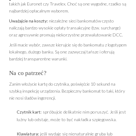
takich jak Euronet czy Travelex. Choć są one wygodne, rzadko są
najbardziej opłacalnym wyborem.
Uważajcie na koszty:
niezależne sieci bankomatów często
naliczają bardzo wysokie opłaty transakcyjne (tzw. surcharge)
oraz agresywnie promują niekorzystne przewalutowanie DCC.
Jeśli macie wybór, zawsze kierujcie się do bankomatu z logotypem
lokalnego, dużego banku. Są one zazwyczaj tańsze i oferują
bardziej transparentne warunki.
Na co patrzeć?
Zanim włożycie kartę do czytnika, poświęćcie 10 sekund na
szybką inspekcję urządzenia. Bezpieczny bankomat to taki, który
nie nosi śladów ingerencji.
Czytnik kart:
spróbujcie delikatnie nim poruszyć. Jeśli jest
luźny lub odstaje, może to być nakładka szpiegowska.
Klawiatura:
jeśli wydaje się nienaturalnie gruba lub