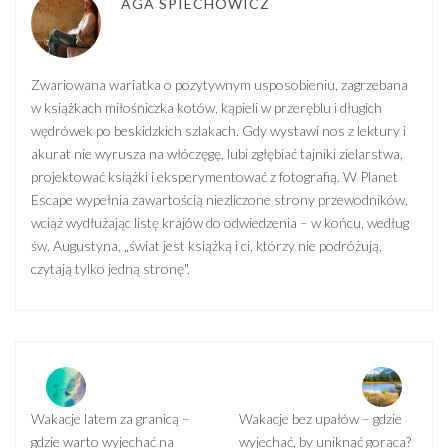
AGA SPIECHOWICZ
Zwariowana wariatka o pozytywnym usposobieniu, zagrzebana
w książkach miłośniczka kotów, kąpieli w przeręblu i długich
wędrówek po beskidzkich szlakach. Gdy wystawi nos z lektury i
akurat nie wyrusza na włóczęgę, lubi zgłębiać tajniki zielarstwa,
projektować książki i eksperymentować z fotografią. W Planet
Escape wypełnia zawartością niezliczone strony przewodników,
wciąż wydłużając listę krajów do odwiedzenia – w końcu, według
św. Augustyna, „świat jest książką i ci, którzy nie podróżują,
czytają tylko jedną stronę".
Wakacje latem za granicą –
Wakacje bez upałów – gdzie
gdzie warto wyjechać na
wyjechać, by uniknąć gorąca?