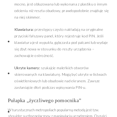
mocno, jest obluzowana lub wykonana z plastiku o innym
odcieniu niż reszta obudowy, prawdopodobnie znajduje się
na niej skimmer.
Klawiatura:
przestępcy często nakładają na oryginalne
przyciski fałszywy panel, który rejestruje kod PIN. Jeśli
klawiatura jest wypukła, gąbczasta pod palcami lub wydaje
się zbyt nowa w stosunku do reszty urządzenia –
zachowajcie ostrożność.
Ukryte kamery:
szukajcie maleńkich otworów
skierowanych na klawiaturę. Mogą być ukryte w listwach
oświetleniowych lub obudowie nad ekranem. Zawsze
zasłaniajcie dłoń podczas wpisywania PIN-u.
Pułapka „życzliwego pomocnika”
W turystycznych metropoliach popularną metodą jest tzw.
shoulder surfing
połączony z manipulacją urządzeniem. Oszuści